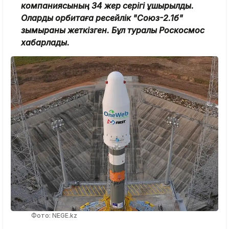
компаниясының 34 жер серігі ұшырылды.
Оларды орбитаға ресейлік "Союз-2.1б"
зымыраны жеткізген. Бұл туралы Роскосмос
хабарлады.
Фото: NEGE.kz