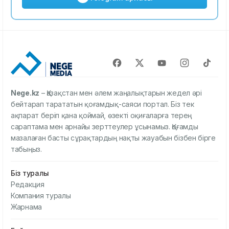
Nege.kz
– Қазақстан мен әлем жаңалықтарын жедел әрі
бейтарап тарататын қоғамдық-саяси портал. Біз тек
ақпарат беріп қана қоймай, өзекті оқиғаларға терең
сараптама мен арнайы зерттеулер ұсынамыз. Қоғамды
мазалаған басты сұрақтардың нақты жауабын бізбен бірге
табыңыз.
Біз туралы
Редакция
Компания туралы
Жарнама