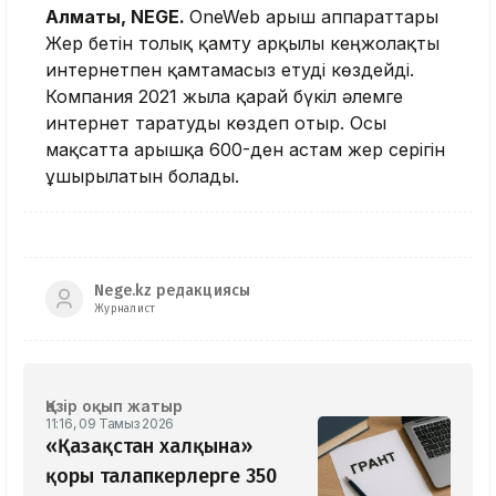
Алматы, NEGE.
OneWeb ғарыш аппараттары
Жер бетін толық қамту арқылы кеңжолақты
интернетпен қамтамасыз етуді көздейді.
Компания 2021 жылға қарай бүкіл әлемге
интернет таратуды көздеп отыр. Осы
мақсатта ғарышқа 600-ден астам жер серігін
ұшырылатын болады.
Nege.kz редакциясы
Журналист
Қазір оқып жатыр
11:16, 09 Тамыз 2026
«Қазақстан халқына»
қоры талапкерлерге 350