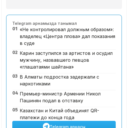
Telegram арнамызда танымал
01
«Не контролировал должным образом»:
владелец «Центра плова» дал показания
в суде
02
Карин заступился за артистов и осудил
мужчину, назвавшего певцов
«глашатаями шайтана»
03
В Алматы подростка задержали с
наркотиками
04
Премьер-министр Армении Никол
Пашинян подал в отставку
05
Казахстан и Китай объединят QR-
платежи до конца года
Telegram арнасы