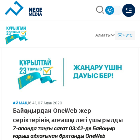
Алматы
+3°C
АЙМАҚ
16:41, 07 Ақпан 2020
Байқоңырдан OneWeb жер
серіктерінің алғашқы легі ұшырылды
7-ақпанда таңғы сағат 03:42-де Байқоңыр
ғарыш айлағынан британдық OneWeb