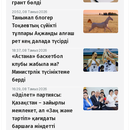
грант бөлді
20:52, 08 Тамыз 2026
Танымал блогер
Тоқаевтың сүйікті
тұлпары Ақжанды алғаш
рет кең далада түсірді
18:37, 08 Тамыз 2026
«Астана» баскетбол
клубы жабыла ма?
Министрлік түсініктеме
берді
16:29, 08 Тамыз 2026
«Әділет» партиясы:
Қазақстан – зайырлы
мемлекет, ал «Заң және
тәртіп» қағидаты
баршаға міндетті