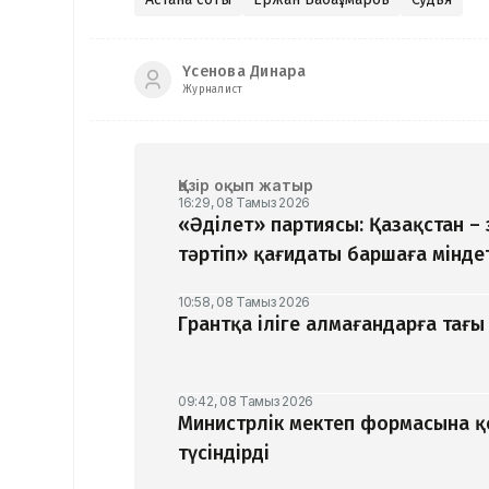
Үсенова Динара
Журналист
Қазір оқып жатыр
16:29, 08 Тамыз 2026
«Әділет» партиясы: Қазақстан –
тәртіп» қағидаты баршаға мінде
10:58, 08 Тамыз 2026
Грантқа іліге алмағандарға тағы 
09:42, 08 Тамыз 2026
Министрлік мектеп формасына 
түсіндірді