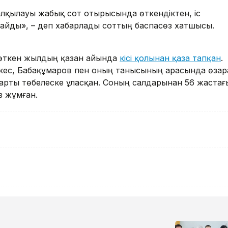
т талқылауы жабық сот отырысында өткендіктен, іс
айды», – деп хабарлады соттың баспасөз хатшысы.
в өткен жылдың қазан айында
кісі қолынан қаза тапқан
.
ес, Бабақұмаров пен оның танысының арасында өзар
 арты төбелеске ұласқан. Соның салдарынан 56 жастағ
з жұмған.