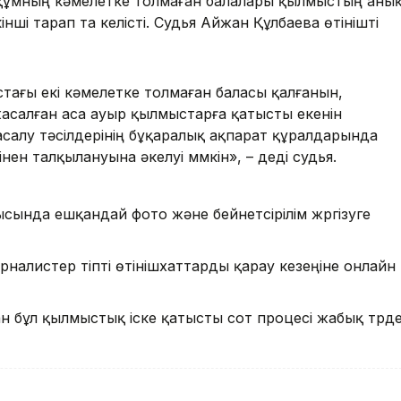
рқұмның кәмелетке толмаған балалары қылмыстың аны
нші тарап та келісті. Судья Айжан Құлбаева өтінішті
тағы екі кәмелетке толмаған баласы қалғанын,
 жасалған аса ауыр қылмыстарға қатысты екенін
салу тәсілдерінің бұқаралық ақпарат құралдарында
н талқылануына әкелуі мүмкін», – деді судья.
сында ешқандай фото және бейнетүсірілім жүргізуге
урналистер тіпті өтінішхаттарды қарау кезеңіне онлайн
н бұл қылмыстық іске қатысты сот процесі жабық түрд