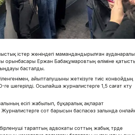
лмыстық істер жөніндегі мамандандырылған ауданаралы
нғы орынбасары Ержан Бабақұмаровтың өліміне қатыст
тыңдауы басталды.
гіленгенімен, айыпталушыны жеткізуге тиіс конвойдың
-ге шегерілді. Осылайша журналистерге 1,5 сағат күту
залының есігі жабылып, бұқаралық ақпарат
ді. Журналистерге сот барысын баспасөз залында онлай
бірленуші тараптың адвокаты соттың жабық түрде