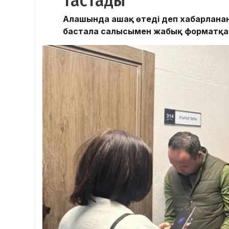
тастады
Алғашында ашақ өтеді деп хабарланға
бастала салысымен жабық форматқа