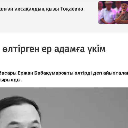
қалған ақсақалдың қызы Тоқаевқа
өлтірген ер адамға үкім
басары Ержан Бабақұмаровты өлтірді деп айыпталға
айырылды.