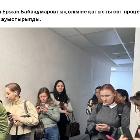
н Ержан Бабақұмаровтың өліміне қатысты сот проце
 ауыстырылды.