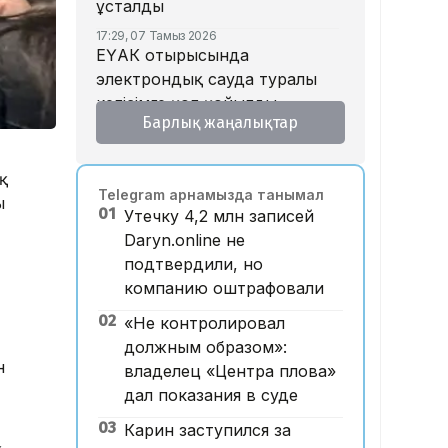
ұсталды
17:29, 07 Тамыз 2026
ЕҮАК отырысында
электрондық сауда туралы
келісімге қол қойылды
Барлық жаңалықтар
16:49, 07 Тамыз 2026
Алматыдағы «Байсат»
базары аукционда 24,7 млрд
қ
Telegram арнамызда танымал
теңгеге сатылды
ы
01
Утечку 4,2 млн записей
15:53, 07 Тамыз 2026
Daryn.online не
Қазақстанда аукцион өткізу
подтвердили, но
тәртібі өзгертілмек: кепілдік
компанию оштрафовали
жарна құны қымбаттайды
02
«Не контролировал
15:11, 07 Тамыз 2026
Мемлекеттік грант
должным образом»:
н
иегерлерінің тізімі
владелец «Центра плова»
жарияланды: 75 мыңнан
дал показания в суде
астам талапкер тегін білім
03
Карин заступился за
алады