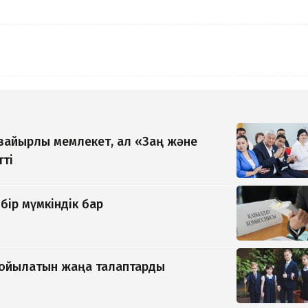
 зайырлы мемлекет, ал «Заң және
тті
бір мүмкіндік бар
қойылатын жаңа талаптарды