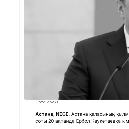
Фото: gov.kz
Астана, NEGE.
Астана қаласының қылм
соты 20 ақпанда Ербол Каукетаевқа үкі