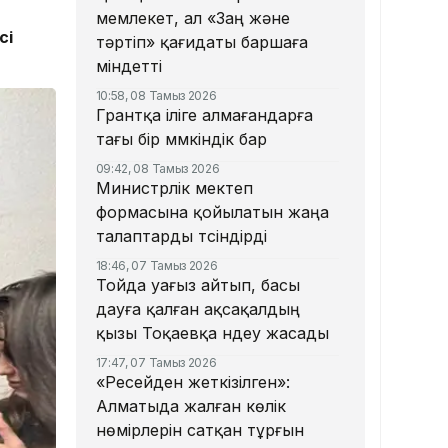
мемлекет, ал «Заң және
сі
тәртіп» қағидаты баршаға
міндетті
10:58, 08 Тамыз 2026
Грантқа іліге алмағандарға
тағы бір мүмкіндік бар
09:42, 08 Тамыз 2026
Министрлік мектеп
формасына қойылатын жаңа
талаптарды түсіндірді
18:46, 07 Тамыз 2026
Тойда уағыз айтып, басы
дауға қалған ақсақалдың
қызы Тоқаевқа үндеу жасады
17:47, 07 Тамыз 2026
«Ресейден жеткізілген»:
Алматыда жалған көлік
нөмірлерін сатқан тұрғын