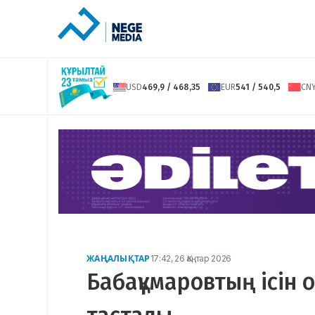
USD
469,9 / 468,35
EUR
541 / 540,5
CN
ЖАҢАЛЫҚТАР
17:42, 26 Қаңтар 2026
Бабақұмаровтың ісін