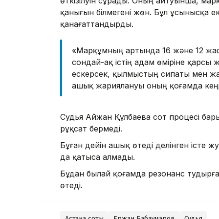
өткізілуін сұрады. Оның айтуынша, ма
қанығын білмегені жөн. Бұл ұсынысқа екі
қанағаттандырды.
«Марқұмның артында 16 және 12 жас
сондай-ақ істің адам өміріне қарсы
ескерсек, қылмыстың сипаты мен жа
ашық жариялануы оның қоғамда кеңіне
Судья Айжан Құлбаева сот процесі бары
рұқсат бермеді.
Бұған дейін ашық өтеді делінген істе ж
да қатыса алмады.
Бұдан былай қоғамда резонанс тудырға
өтеді.
Астана соты
Ержан Бабақұмаров
Судья