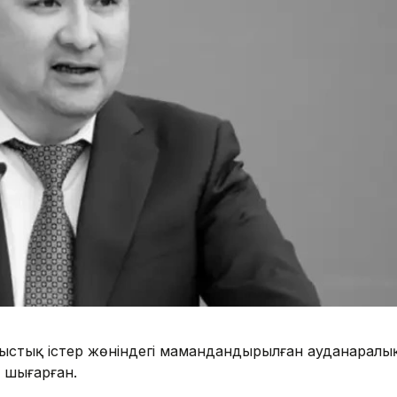
ыстық істер жөніндегі мамандандырылған ауданаралы
м шығарған.