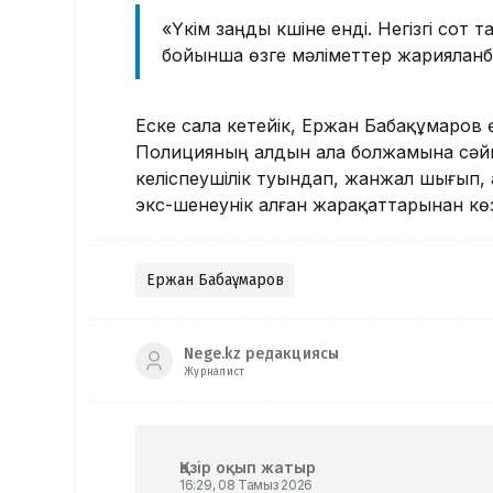
«Үкім заңды күшіне енді. Негізгі со
бойынша өзге мәліметтер жарияланб
Еске сала кетейік, Ержан Бабақұмаро
Полицияның алдын ала болжамына сәйк
келіспеушілік туындап, жанжал шығып,
экс-шенеунік алған жарақаттарынан кө
Ержан Бабақұмаров
Nege.kz редакциясы
Журналист
Қазір оқып жатыр
16:29, 08 Тамыз 2026