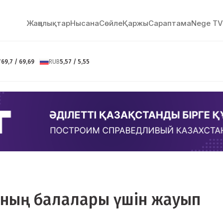
Жаңалықтар
Нысана
Сөйлe
Қаржы
Сараптама
Nege TV
Y
69,7 / 69,69
RUB
5,57 / 5,55
 оның балалары үшін жауып