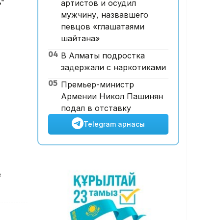
қ-
артистов и осудил
14:45, 07 Тамыз 2026
мужчину, назвавшего
Ұлттық валютаны инфляция
певцов «глашатаями
қарқынының баяулауы
шайтана»
қолдап отыр – сарапшылар
04
В Алматы подростка
задержали с наркотиками
05
Премьер-министр
Армении Никол Пашинян
подал в отставку
Telegram арнасы
е