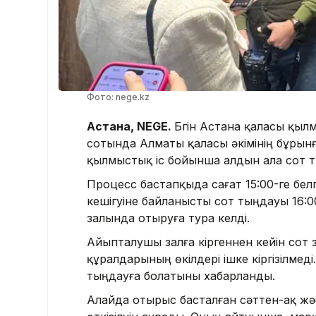
Фото: nege.kz
Астана, NEGE.
Бүгін Астана қаласы қы
сотында Алматы қаласы әкімінің бұры
қылмыстық іс бойынша алдын ала сот 
Процесс бастапқыда сағат 15:00-ге бел
кешігуіне байланысты сот тыңдауы 16:00
залында отыруға тура келді.
Айыпталушы залға кіргеннен кейін сот 
құралдарының өкілдері ішке кіргізілме
тыңдауға болатыны хабарланды.
Алайда отырыс басталған сәттен-ақ жә