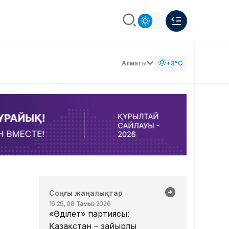
Алматы
+3°C
Соңғы жаңалықтар
16:29, 08 Тамыз 2026
«Әділет» партиясы:
Қазақстан – зайырлы