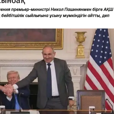
сынбақ
рмения премьер-министрі Никол Пашинянмен бірге АҚШ
бейбітшілік сыйлығына ұсыну мүмкіндігін айтты, деп