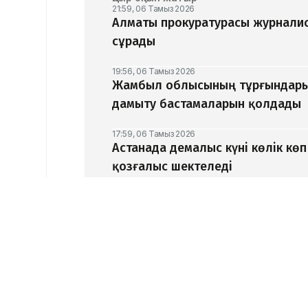
21:59, 06 Тамыз 2026
Алматы прокуратурасы журналис
сұрады
19:56, 06 Тамыз 2026
Жамбыл облысының тұрғындары
дамыту бастамаларын қолдады
17:59, 06 Тамыз 2026
Астанада демалыс күні көлік кө
қозғалыс шектеледі
17:15, 06 Тамыз 2026
ERG-дегі мемлекеттің үлесін ен
ЖАҢАЛЫҚТАР
12:04, 02 Тамыз 2026
Никол Пашинян үкіме