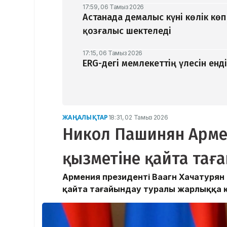
17:59, 06 Тамыз 2026
Астанада демалыс күні көлік кө
қозғалыс шектеледі
17:15, 06 Тамыз 2026
ERG-дегі мемлекеттің үлесін ен
ЖАҢАЛЫҚТАР
18:31, 02 Тамыз 2026
Никол Пашинян Арме
қызметіне қайта тағ
Армения президенті Ваагн Хачатурян
қайта тағайындау туралы жарлыққа 