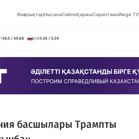
Жаңалықтар
Нысана
Сөйлe
Қаржы
Сараптама
Nege TV
NY
69,5 / 69,88
RUB
5,58 / 5,59
ения басшылары Трампты