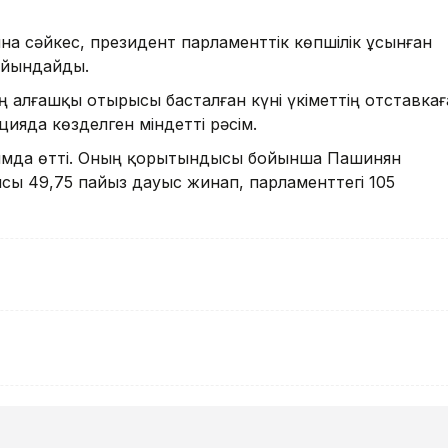
а сәйкес, президент парламенттік көпшілік ұсынған
айындайды.
 алғашқы отырысы басталған күні үкіметтің отставкағ
цияда көзделген міндетті рәсім.
ымда өтті. Оның қорытындысы бойынша Пашинян
сы 49,75 пайыз дауыс жинап, парламенттегі 105