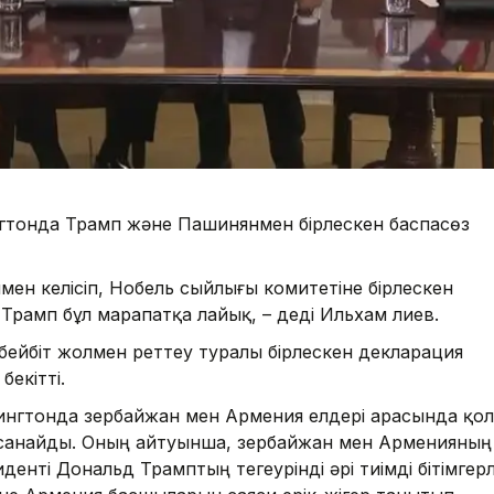
ингтонда Трамп және Пашинянмен бірлескен баспасөз
ен келісіп, Нобель сыйлығы комитетіне бірлескен
рамп бұл марапатқа лайық, – деді Ильхам Әлиев.
бейбіт жолмен реттеу туралы бірлескен декларация
екітті.
гтонда Әзербайжан мен Армения елдері арасында қол
п санайды. Оның айтуынша, Әзербайжан мен Арменияның
енті Дональд Трамптың тегеурінді әрі тиімді бітімгерл