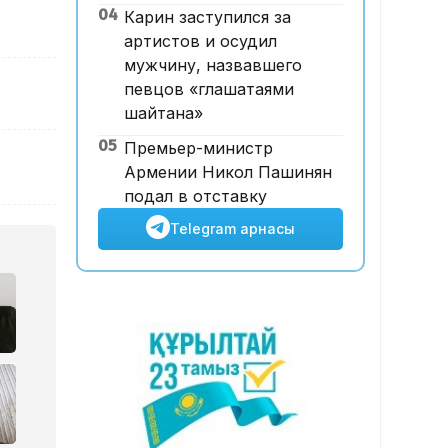
04
Карин заступился за
ұшқышсыз әуе таксиі алғаш
артистов и осудил
рет көкке көтерілді
мужчину, назвавшего
певцов «глашатаями
шайтана»
05
Премьер-министр
Армении Никол Пашинян
подал в отставку
Telegram арнасы