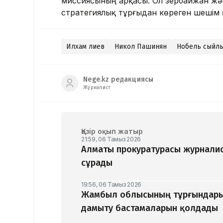
миссиясының арқасы. Ол Әзербайжан жә
стратегиялық тұрғыдан көреген шешім 
Илхам Әлиев
Никол Пашинян
Нобель сыйл
Nege.kz редакциясы
Журналист
Қазір оқып жатыр
21:59, 06 Тамыз 2026
Алматы прокуратурасы журналис
сұрады
19:56, 06 Тамыз 2026
Жамбыл облысының тұрғындары
дамыту бастамаларын қолдады