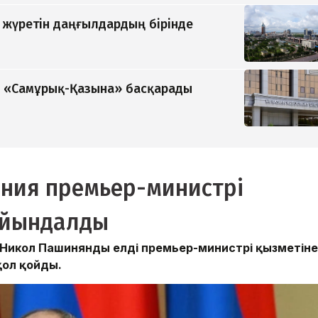
п жүретін даңғылдардың бірінде
ді «Самұрық-Қазына» басқарады
ния премьер-министрі
айындалды
 Никол Пашинянды елдің премьер-министрі қызметіне
қол қойды.