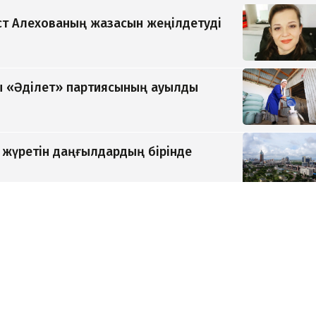
т Алехованың жазасын жеңілдетуді
 «Әділет» партиясының ауылды
п жүретін даңғылдардың бірінде
ді «Самұрық-Қазына» басқарады
ттің отставкасы туралы