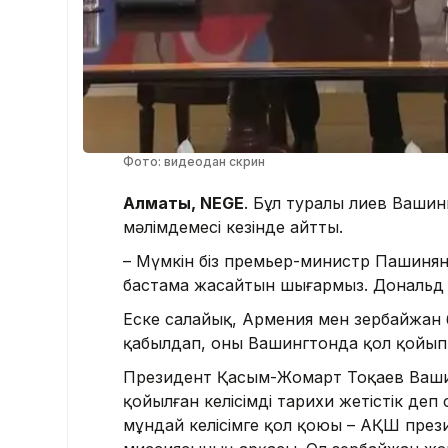
Фото: видеодан скрин
Алматы, NEGE
. Бұл туралы Әлиев Ваш
мәлімдемесі кезінде айтты.
– Мүмкін біз премьер-министр Пашинянм
бастама жасайтын шығармыз. Дональд Т
Еске салайық, Армения мен Әзербайжан 
қабылдап, оны Вашингтонда қол қойып б
Президент Қасым-Жомарт Тоқаев Вашин
қойылған келісімді тарихи жетістік де
мұндай келісімге қол қоюы – АҚШ презид