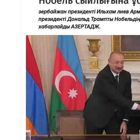
Нобель сыйлығына ұ
Әзербайжан президенті Ильхам Әлиев А
президенті Дональд Трампты Нобельдің 
хабарлайды АЗЕРТАДЖ.