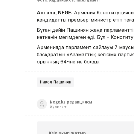
Фото: Ақорданың баспасөз қызметі
Астана, NEGE.
Армения Конституциясын
кандидатты премьер-министр етіп тағ
Бұған дейін Пашинян жаңа парламенттің
кеткенін мәлімдеген еді. Бұл – Конститу
Арменияда парламент сайлауы 7 маус
басқаратын «Азаматтық келісім» партия
орынның 64-іне ие болды.
Никол Пашинян
Nege.kz редакциясы
Журналист
Қазір оқып жатыр