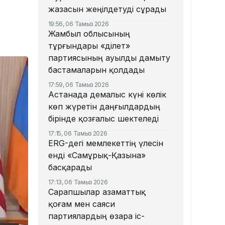
жазасын жеңілдетуді сұрады
19:56, 06 Тамыз 2026
Жамбыл облысының
тұрғындары «Әділет»
партиясының ауылды дамыту
бастамаларын қолдады
17:59, 06 Тамыз 2026
Астанада демалыс күні көлік
көп жүретін даңғылдардың
бірінде қозғалыс шектеледі
17:15, 06 Тамыз 2026
ERG-дегі мемлекеттің үлесін
енді «Самұрық-Қазына»
басқарады
17:13, 06 Тамыз 2026
Сарапшылар азаматтық
қоғам мен саяси
партиялардың өзара іс-