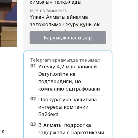
қимылын талқылады
16:35, 06 Тамыз 2026
Үлкен Алматы айналма
автожолымен жүру құны екі
есе қымбаттайды
Барлық жаңалықтар
16:32, 06 Тамыз 2026
Тойдағы тілек қандай болуы
керек? Этнограф дәстүрдің
Telegram арнамызда танымал
мәнін түсіндірді
01
Утечку 4,2 млн записей
16:26, 06 Тамыз 2026
Daryn.online не
«Уахабист емеспін»: Бекболат
подтвердили, но
Тілеухан діни ұстанымына
компанию оштрафовали
қатысты жауап берді
02
Прокуратура защитила
14:52, 06 Тамыз 2026
Қазақстанда 2 млн теңге
интересы компании
жалақы қай саланың
Байбека
мамандарына ұсынылады?
03
В Алматы подростка
ік
14:05, 06 Тамыз 2026
задержали с наркотиками
Астанада жолаушы мінген