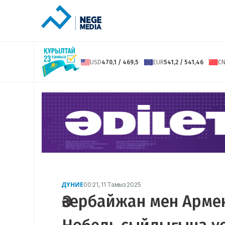
USD
470,1 / 469,5
EUR
541,2 / 541,46
C
ДҮНИЕ
00:21, 11 Тамыз 2025
Әзербайжан мен Арм