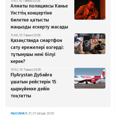
11:47, 10 Тамыз 2026
Алматы полициясы Канье
Уэсттің концертіне
билетке қатысты
маңызды ескерту жасады
11:46, 10 Тамыз 2026
Қазақстанда смартфон
сату ережелері өзгерді:
тұтынушы нені білуі
керек?
10:52, 10 Тамыз 2026
FlyArystan Дубайға
ұшатын рейстерін 15
қыркүйекке дейін
тоқтатты
НЫСАНА
15:21, 01 Шілде 2026