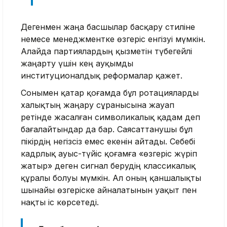
Дегенмен жаңа басшылар басқару стиліне
немесе менеджментке өзгеріс енгізуі мүмкін.
Алайда партиялардың қызметін түбегейлі
жаңарту үшін кең ауқымды
институционалдық реформалар қажет.
Сонымен қатар қоғамда бұл ротацияларды
халықтың жаңару сұранысына жауап
ретінде жасалған символикалық қадам деп
бағалайтындар да бар. Саясаттанушы бұл
пікірдің негізсіз емес екенін айтады. Себебі
кадрлық ауыс-түйіс қоғамға «өзгеріс жүріп
жатыр» деген сигнал берудің классикалық
құралы болуы мүмкін. Ал оның қаншалықты
шынайы өзгеріске айналатынын уақыт пен
нақты іс көрсетеді.