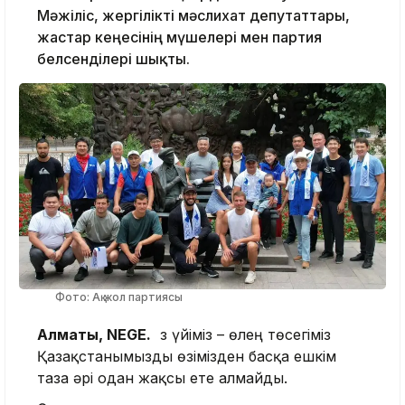
Мәжіліс, жергілікті мәслихат депутаттары,
жастар кеңесінің мүшелері мен партия
белсенділері шықты.
Фото: Ақ жол партиясы
Алматы, NEGE.
Өз үйіміз – өлең төсегіміз
Қазақстанымызды өзімізден басқа ешкім
таза әрі одан жақсы ете алмайды.