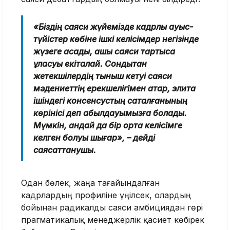
«Біздің саяси жүйемізде кадрлық ауыс-
түйістер көбіне ішкі келісімдер негізінде
жүзеге асады, ашық саяси тартысқа
ұласуы екіталай. Сондықтан
жетекшілердің тыныш кетуі саяси
мәдениеттің ерекшелігімен қатар, элита
ішіндегі консенсустың сақталғанының
көрінісі деп қабылдауымызға болады.
Мүмкін, қандай да бір ортақ келісімге
келген болуы шығар», – дейді
саясаттанушы.
Одан бөлек, жаңа тағайындалған
кадрлардың профиліне үңілсек, олардың
бойынан радикалды саяси амбициядан гөрі
прагматикалық менеджерлік қасиет көбірек