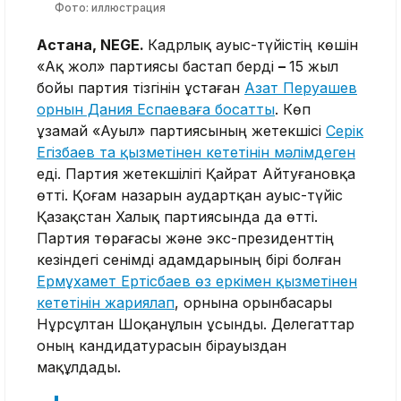
Фото: иллюстрация
Астана, NEGE.
Кадрлық ауыс-түйістің көшін
«Ақ жол» партиясы бастап берді
–
15 жыл
бойы партия тізгінін ұстаған
Азат Перуашев
орнын Дания Еспаеваға босатты
. Көп
ұзамай «Ауыл» партиясының жетекшісі
Серік
Егізбаев та қызметінен кететінін мәлімдеген
еді. Партия жетекшілігі Қайрат Айтуғановқа
өтті. Қоғам назарын аудартқан ауыс-түйіс
Қазақстан Халық партиясында да өтті.
Партия төрағасы және экс-президенттің
кезіндегі сенімді адамдарының бірі болған
Ермұхамет Ертісбаев өз еркімен қызметінен
кететінін жариялап
, орнына орынбасары
Нұрсұлтан Шоқанұлын ұсынды. Делегаттар
оның кандидатурасын бірауыздан
мақұлдады.