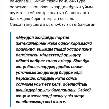
байқалады. Бүгінгі саяси конъюнктура
харизмалы көшбасшылардан бұрын ұйым
жұмысын үйлестіре алатын басшыларға
басымдық беріп отырған секілді.
Саясаттанушы да осы құбылысты байқаған.
«Мұндай жағдайда партия
жетекшілерінен жеке саяси харизмаға
қарағанда, ұйымды тиімді басқару және
белгіленген міндеттерді орындау
қабілеті көбірек талап етіледі. Бірақ бұл
жаңа басшылардың дербес саяси
ұстанымы жоқ дегенді білдірмейді.
Керісінше, олардың нақты саяси
салмағы уақыт өте келе, қабылдайтын
шешімдері арқылы бағаланады. Себебі
жаңа мәселелерді шешу үшін жаңа
көшбасшылар легі қажет».