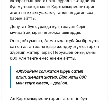
ақпараттың рас-өтірігін сұрады. Сондай-ақ
бұл мүлікке қатысты Қаржылық мониторинг
агенттігі қызығушылық танытты деген сөз
барын айтты.
Депутат бұл сұраққа күліп жауап беріп,
мұндай ақпаратты жоққа шығарды.
Оның айтуынша, Алматыда жұбайы бір мүлік
сатып алған және қазір жөндеу жұмыстарын
жүргізіп жатыр. Бірақ Перуашев оның құны
800 млн теңге емес екенін айтты.
«Жұбайым сол жақтан бірүй сатып
алып, жөндеп жатыр. Бірақ нақты 800
млн теңге емес», – деді ол.
Ал Қаржылық мониторинг агенттігі бұл
мүлікті тексере бастады ма деген сұраққа