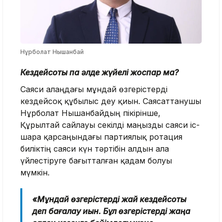
Нұрболат Нышанбай
Кездейсоқтық па әлде жүйелі жоспар ма?
Саяси алаңдағы мұндай өзгерістерді
кездейсоқ құбылыс деу қиын. Саясаттанушы
Нұрболат Нышанбайдың пікірінше,
Құрылтай сайлауы секілді маңызды саяси іс-
шара қарсаңындағы партиялық ротация
биліктің саяси күн тәртібін алдын ала
үйлестіруге бағытталған қадам болуы
мүмкін.
«Мұндай өзгерістерді жай кездейсоқтық
деп бағалау қиын. Бұл өзгерістерді жаңа