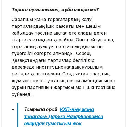
Төраға ауысқанымен, жүйе өзгере ме?
Сарапшы жаңа төрағалардың келуі
партиялардың ішкі саясаты мен шешім
қабылдау тәсіліне ықпал ете алады деген
пікірге сақтықпен қарайды. Оның айтуынша,
төрағаның ауысуы партияның қызметін
түбегейлі өзгерте алмайды. Себебі,
Қазақстандағы партиялар белгілі бір
дәрежеде институционалдық құрылым
ретінде қалыптасқан. Сондықтан олардың
жұмысы жеке тұлғаның саяси амбициясынан
бұрын партияның жарғысы мен ішкі тәртібіне
сүйенеді.
Тақырыпқа орай:
ҚХП-ның жаңа
төрағасы: Дариға Назарбаевамен
ешқандай туыстығым жоқ