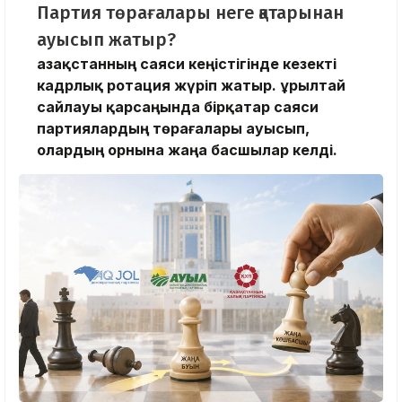
Партия төрағалары неге қатарынан
ауысып жатыр?
Қазақстанның саяси кеңістігінде кезекті
кадрлық ротация жүріп жатыр. Құрылтай
сайлауы қарсаңында бірқатар саяси
партиялардың төрағалары ауысып,
олардың орнына жаңа басшылар келді.