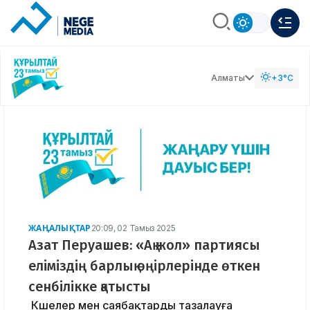
Алматы
+3°C
ЖАҢАЛЫҚТАР
20:09, 02 Тамыз 2025
Азат Перуашев: «Ақ жол» партиясы
еліміздің барлық өңірлерінде өткен
сенбілікке қатысты
Көшелер мен саябақтарды тазалауға