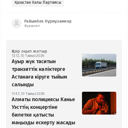
Қазақстан Халық Партиясы
Райымбек Нұрмұхаммед
Журналист
Қазір оқып жатыр
12:12, 10 Тамыз 2026
Ауыр жүк таситын
транзиттік көліктерге
Астанаға кіруге тыйым
салынды
11:47, 10 Тамыз 2026
Алматы полициясы Канье
Уэсттің концертіне
билетке қатысты
маңызды ескерту жасады