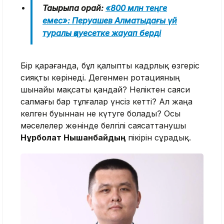
Тақырыпқа орай:
«800 млн теңге
емес»: Перуашев Алматыдағы үй
туралы қауесетке жауап берді
Бір қарағанда, бұл қалыпты кадрлық өзгеріс
сияқты көрінеді. Дегенмен ротацияның
шынайы мақсаты қандай? Неліктен саяси
салмағы бар тұлғалар үнсіз кетті? Ал жаңа
келген буыннан не күтуге болады? Осы
мәселелер жөнінде белгілі саясаттанушы
Нұрболат Нышанбайдың
пікірін сұрадық.