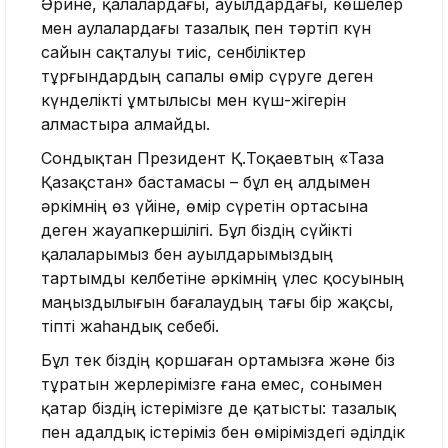
Әрине, қалалардағы, ауылдардағы, көшелер
мен аулалардағы тазалық пен тәртіп күн
сайын сақталуы тиіс, сенбіліктер
тұрғындардың сапалы өмір сүруге деген
күнделікті ұмтылысы мен күш-жігерін
алмастыра алмайды.
Сондықтан Президент Қ.Тоқаевтың «Таза
Қазақстан» бастамасы – бұл ең алдымен
әркімнің өз үйіне, өмір сүретін ортасына
деген жауапкершілігі. Бұл біздің сүйікті
қалаларымыз бен ауылдарымыздың
тартымды келбетіне әркімнің үлес қосуының
маңыздылығын бағалаудың тағы бір жақсы,
тіпті жаһандық себебі.
Бұл тек біздің қоршаған ортамызға және біз
тұратын жерлерімізге ғана емес, сонымен
қатар біздің істерімізге де қатысты: тазалық
пен адалдық істеріміз бен өміріміздегі әділдік