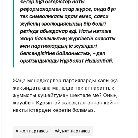
«Егер бұл өзгерістер нақты
реформалармен қатар жүрсе, онда бұл
тек символикалық қадам емес, саяси
жүйенің эволюциясының бір бөлігі
ретінде қабылданар еді. Нақты нәтиже
жаңа басшылықтың жүргізетін саясаты
мен партиялардың іс жүзіндегі
белсенділігіне байланысты», – деп
қорытындылады Нұрболат Нышанбай.
Жаңа менеджерлер партияларды халыққа
жақындата ала ма, әлде тек аппараттық
жұмысты күшейтумен шектеле ме? Оның
жауабын Құрылтай жасақталғаннан кейінгі
нақты істерден көретін боламыз.
Ақ жол партиясы
«Ауыл» партиясы