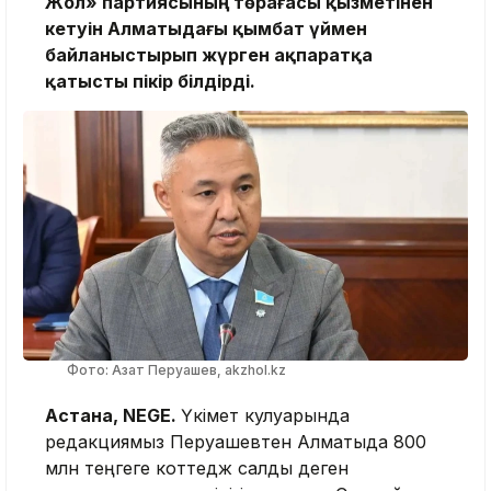
Жол» партиясының төрағасы қызметінен
кетуін Алматыдағы қымбат үймен
байланыстырып жүрген ақпаратқа
қатысты пікір білдірді.
Фото: Азат Перуашев, akzhol.kz
Астана, NEGE.
Үкімет кулуарында
редакциямыз Перуашевтен Алматыда 800
млн теңгеге коттедж салды деген