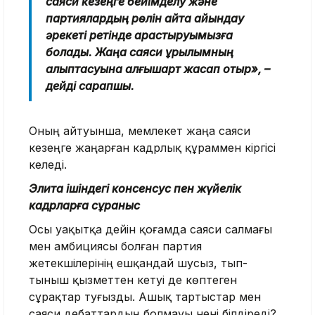
саяси кезеңге бейімделу және
партиялардың рөлін қайта айқындау
әрекеті ретінде қарастыруымызға
болады. Жаңа саяси құрылымның
қалыптасуына алғышарт жасап отыр», –
дейді сарапшы.
Оның айтуынша, мемлекет жаңа саяси
кезеңге жаңарған кадрлық құраммен кіргісі
келеді.
Элита ішіндегі консенсус пен жүйелік
кадрларға сұраныс
Осы уақытқа дейін қоғамда саяси салмағы
мен амбициясы болған партия
жетекшілерінің ешқандай шусыз, тып-
тыныш қызметтен кетуі де көптеген
сұрақтар туғызды. Ашық тартыстар мен
саяси дебаттардың болмауы нені білдіреді?