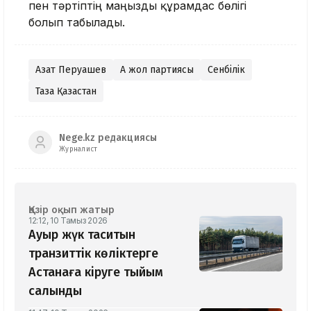
пен тәртіптің маңызды құрамдас бөлігі
болып табылады.
Азат Перуашев
Ақ жол партиясы
Сенбілік
Таза Қазақстан
Nege.kz редакциясы
Журналист
Қазір оқып жатыр
12:12, 10 Тамыз 2026
Ауыр жүк таситын
транзиттік көліктерге
Астанаға кіруге тыйым
салынды