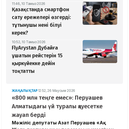
11:46, 10 Тамыз 2026
Қазақстанда смартфон
сату ережелері өзгерді:
тұтынушы нені білуі
керек?
10:52, 10 Тамыз 2026
FlyArystan Дубайға
ұшатын рейстерін 15
қыркүйекке дейін
тоқтатты
ЖАҢАЛЫҚТАР
12:52, 26 Маусым 2026
«800 млн теңге емес»: Перуашев
Алматыдағы үй туралы қауесетке
жауап берді
Мәжіліс депутаты Азат Перуашев «Ақ