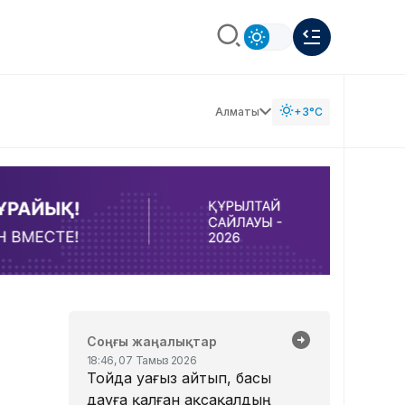
Алматы
+3°C
Соңғы жаңалықтар
18:46, 07 Тамыз 2026
Тойда уағыз айтып, басы
дауға қалған ақсақалдың