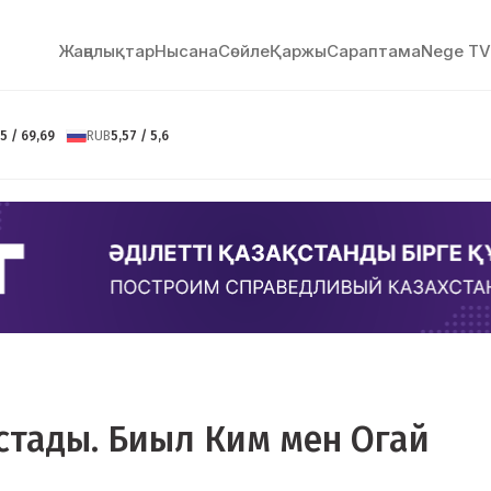
Жаңалықтар
Нысана
Сөйлe
Қаржы
Сараптама
Nege TV
5 / 69,69
RUB
5,57 / 5,6
астады. Биыл Ким мен Огай