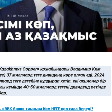
«Kazakhmys Copper» қожайындары Владимир Ким
с) 37 миллиард теңге дивиденд көре алған еді. 2024
иард теңге деңгейіне құлдырап кетіп, екі акционер бір
лы кемінде 40-50 миллиард теңгені дивиденд ретінде
бар.
.. «RBK банк» тиынына Ким НЕГЕ қол сала береді?