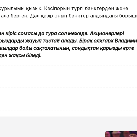
құрылымы қызық. Кәсіпорын түрлі банктерден және
ала берген. Дәл қазір оның банктер алдындағы боры
ен кіріс сомасы да тура сол межеде. Акционерлері
 қарыздарды жауып тастай алады. Бірақ олигарх Владим
 жылдар бойы сақталатынын, сондықтан қарызды ерте
ден жақсы біледі.