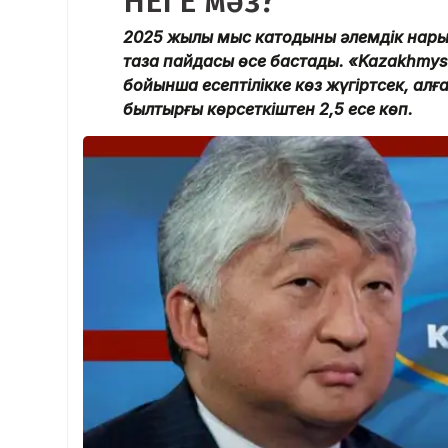
НЕГЕ мәз?
2025 жылы мыс катодының әлемдік нар
таза пайдасы өсе бастады. «Kazakhmys
бойынша есептілікке көз жүгіртсек, алға
былтырғы көрсеткіштен 2,5 есе көп.