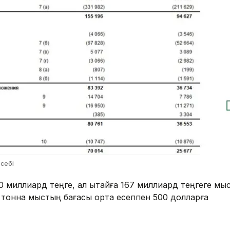
есебі
0 миллиард теңге, ал Қытайға 167 миллиард теңгеге мы
р тонна мыстың бағасы орта есеппен 500 долларға