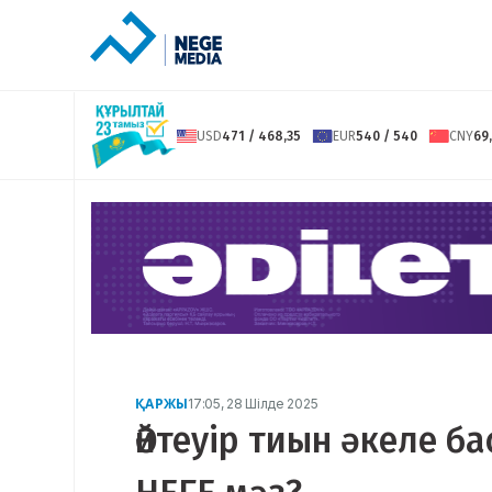
USD
471 / 468,35
EUR
540 / 540
CNY
69,
ҚАРЖЫ
17:05, 28 Шілде 2025
Әйтеуір тиын әкеле б