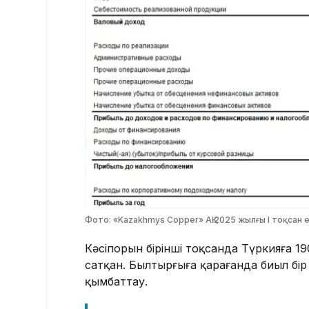
Фото: «Kazakhmys Copper» АҚ 2025 жылғы I тоқсан 
Кәсіпорын бірінші тоқсанда Түркияға 19
сатқан. Былтырғыға қарағанда биыл бі
қымбаттау.