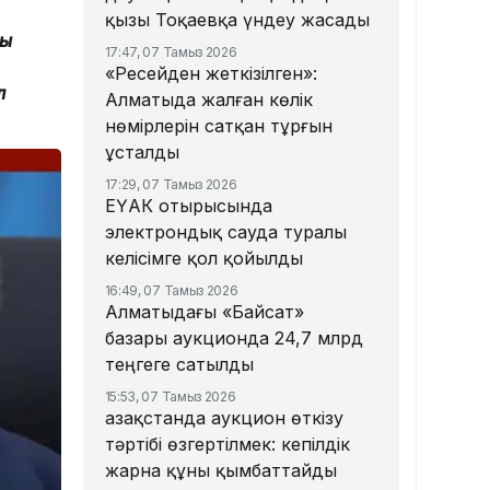
қызы Тоқаевқа үндеу жасады
ың
17:47, 07 Тамыз 2026
«Ресейден жеткізілген»:
л
Алматыда жалған көлік
нөмірлерін сатқан тұрғын
ұсталды
17:29, 07 Тамыз 2026
ЕҮАК отырысында
электрондық сауда туралы
келісімге қол қойылды
16:49, 07 Тамыз 2026
Алматыдағы «Байсат»
базары аукционда 24,7 млрд
теңгеге сатылды
15:53, 07 Тамыз 2026
Қазақстанда аукцион өткізу
тәртібі өзгертілмек: кепілдік
жарна құны қымбаттайды