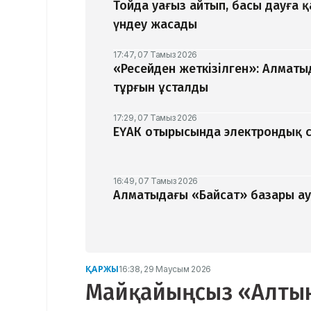
Тойда уағыз айтып, басы дауға 
үндеу жасады
17:47, 07 Тамыз 2026
«Ресейден жеткізілген»: Алматы
тұрғын ұсталды
17:29, 07 Тамыз 2026
ЕҮАК отырысында электрондық с
16:49, 07 Тамыз 2026
Алматыдағы «Байсат» базары ау
ҚАРЖЫ
16:38, 29 Маусым 2026
Майқайыңсыз «Алтын