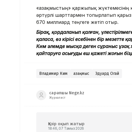
«Қазақмыстың» қаржылық жүктемесінің 
әртүрлі шарттармен топырлатып қарыз 
670 миллиард теңгеге жетіп отыр.
Бірақ, қордаланып қалған, үлестірілмег
қаласа, өз кірісі есебінен бір мезетте
Ким әлемде мысқа деген сұраныс ұзақ
қайтаруға асығудың еш қажеті жоғын біз
Владимир Ким
Қазақмыс
Эдуард Огай
сарапшы Nege.kz
Журналист
Қазір оқып жатыр
18:46, 07 Тамыз 2026