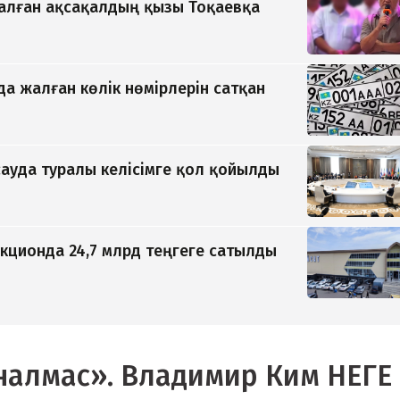
қалған ақсақалдың қызы Тоқаевқа
да жалған көлік нөмірлерін сатқан
ауда туралы келісімге қол қойылды
кционда 24,7 млрд теңгеге сатылды
алмас». Владимир Ким НЕГЕ