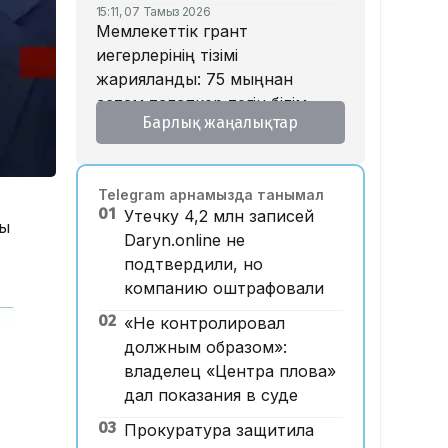
15:11, 07 Тамыз 2026
Мемлекеттік грант
иегерлерінің тізімі
жарияланды: 75 мыңнан
астам талапкер тегін білім
Барлық жаңалықтар
алады
14:45, 07 Тамыз 2026
Ұлттық валютаны инфляция
Telegram арнамызда танымал
қарқынының баяулауы
01
Утечку 4,2 млн записей
қолдап отыр – сарапшылар
ғы
Daryn.online не
13:30, 07 Тамыз 2026
подтвердили, но
Фельдшер Ұлдана
компанию оштрафовали
Мырзуанның қазасына
қатысты іс сотқа жолданды
02
«Не контролировал
должным образом»:
12:59, 07 Тамыз 2026
Абай облысы аумағындағы
владелец «Центра плова»
орманды өрттен қорғауға 3
дал показания в суде
млрд теңгеден астам қаржы
03
Прокуратура защитила
бөлінді