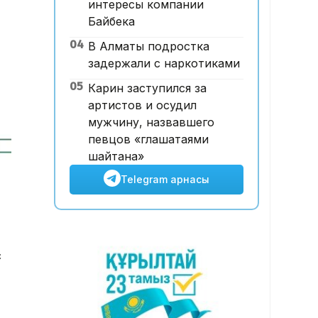
интересы компании
12:00, 07 Тамыз 2026
Байбека
Футболдан ұлттық құраманы
04
В Алматы подростка
Грекия мен Арменияның
задержали с наркотиками
бұрынғы бас бапкері
басқаруы мүмкін
05
Карин заступился за
артистов и осудил
мужчину, назвавшего
певцов «глашатаями
шайтана»
Telegram арнасы
с