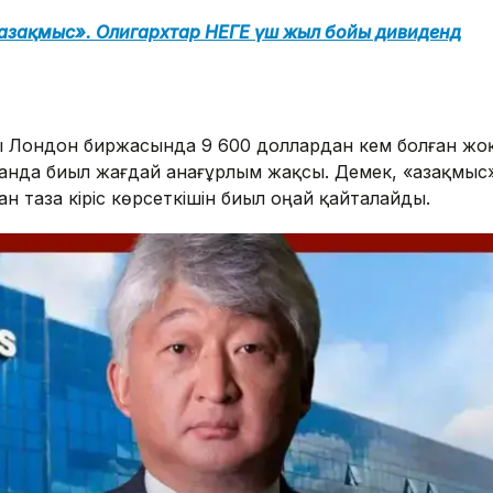
азақмыс». Олигархтар НЕГЕ үш жыл бойы дивиденд
 Лондон биржасында 9 600 доллардан кем болған жоқ
анда биыл жағдай анағұрлым жақсы. Демек, «Қазақмыс
н таза кіріс көрсеткішін биыл оңай қайталайды.