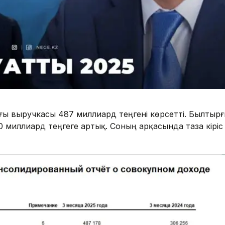
ағы выручкасы 487 миллиард теңгені көрсетті. Былтыр
 миллиард теңгеге артық. Соның арқасында таза кіріс