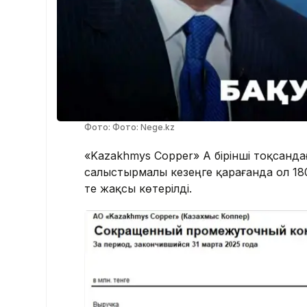
Фото: Фото: Nege.kz
«Kazakhmys Copper» АҚ бірінші тоқсанд
салыстырмалы кезеңге қарағанда ол 180
те жақсы көтерілді.