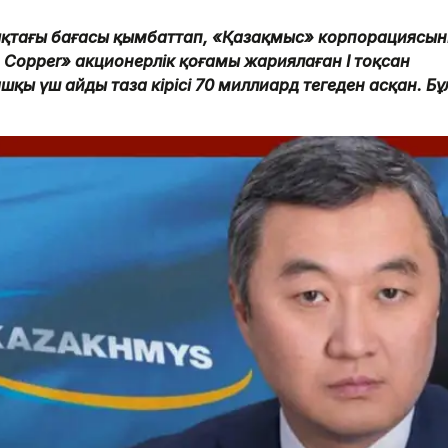
ықтағы бағасы қымбаттап, «Қазақмыс» корпорациясын
 Copper» акционерлік қоғамы жариялаған I тоқсан
шқы үш айдың таза кірісі 70 миллиард теңгеден асқан. Бұ