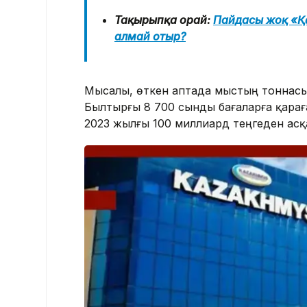
Тақырыпқа орай:
Пайдасы жоқ «Қ
алмай отыр?
Мысалы, өткен аптада мыстың тоннасы
Былтырғы 8 700 сынды бағаларға қарағ
2023 жылғы 100 миллиард теңгеден асқа