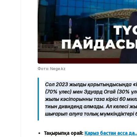
Фото: Nege.kz
Сол 2023 жылдың қорытындысында 
(70% үлес) мен Эдуард Огай (30% үле
жылы кәсіпорынның таза кірісі 60 милл
тиын дивиденд алмады. Ал келесі жы
шығарып алуға толық мүмкіндіктері 
Тақырыпқа орай:
Қарыз бастан асса да.