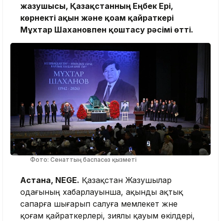
жазушысы, Қазақстанның Еңбек Ері,
көрнекті ақын және қоғам қайраткері
Мұхтар Шахановпен қоштасу рәсімі өтті.
Фото: Сенаттың баспасөз қызметі
Астана, NEGE.
Қазақстан Жазушылар
одағының хабарлауынша, ақынды ақтық
сапарға шығарып салуға мемлекет және
қоғам қайраткерлері, зиялы қауым өкілдері,