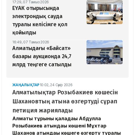
17:29, 07 Тамыз 2026
ЕҮАК отырысында
электрондық сауда
туралы келісімге қол
қойылды
16:49, 07 Тамыз 2026
Алматыдағы «Байсат»
базары аукционда 24,7
млрд теңгеге сатылды
ЖАҢАЛЫҚТАР
10:02, 24 Сәуір 2026
Алматылықтар Розыбакиев көшесін
Шахановтың атына өзгертуді сұрап
петиция жариялады
Алматы тұрғыны қаладағы Абдулла
Розыбакиев атындағы көшені Мұхтар
Шаханов атындағы көшеге өзгерту туралы