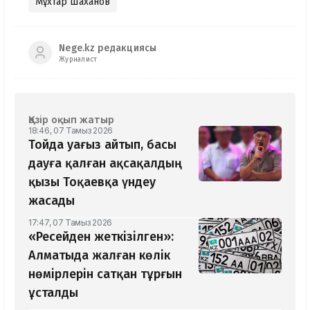
Мұхтар Шаханов
Nege.kz редакциясы
Журналист
Қазір оқып жатыр
18:46, 07 Тамыз 2026
Тойда уағыз айтып, басы
дауға қалған ақсақалдың
қызы Тоқаевқа үндеу
жасады
17:47, 07 Тамыз 2026
«Ресейден жеткізілген»:
Алматыда жалған көлік
нөмірлерін сатқан тұрғын
ұсталды