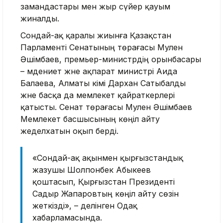
замандастары мен жыр сүйер қауым
жиналды.
Сондай-ақ қаралы жиынға Қазақстан
Парламенті Сенатының төрағасы Мәулен
Әшімбаев, премьер-министрдің орынбасары
– мәдениет және ақпарат министрі Аида
Балаева, Алматы әкімі Дархан Сатыбалды
және басқа да мемлекет қайраткерлері
қатысты. Сенат төрағасы Мәулен Әшімбаев
Мемлекет басшысының көңіл айту
жеделхатын оқып берді.
«Сондай-ақ ақынмен қырғызстандық
жазушы Шолпонбек Абыкеев
қоштасып, Қырғызстан Президенті
Садыр Жапаровтың көңіл айту сөзін
жеткізді», – делінген Одақ
хабарламасында.