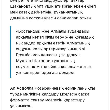
Бұл ретте өтініш білдірушілер Мұхтар
Шахановтың ұлт үшін атқарған ерен еңбегі
мен қазақ әдебиетінің, руханиятының
дамуына қосқан үлесін санамалап өткен.
«Бостандық және Алмалы аудандары
арқылы негізгі білім беру және қоғамдық
нысандар арқылы өтетін Алматының
ең ұзын көлік артерияларының бірі
Розыбакиев көшесінің таңдалуы
Мұхтар Шаханов тұлғасының
әлеуметтік мәніне сәйкес келеді» – деген
уәж келтіреді идея авторлары.
Ал Абдолла Розыбакиевтің есімін лайықты
түрде мәңгілікке қалдыру мәселесін басқа
форматта сақтау мәселесін қарастыру
ұсынылған.