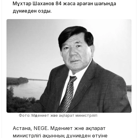
Мұхтар Шаханов 84 жасқа қараған шағында
дүниеден озды.
Фото: Мәдениет және ақпарат министрлігі
Астана, NEGE. Мәдениет және ақпарат
министрлігі ақынның дүниеден өтуіне