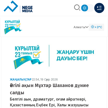
Алматы
+3°C
ЖАҢАЛЫҚТАР
22:54, 19 Сәуір 2026
Әйгілі ақын Мұхтар Шаханов дүние
салды
Белгілі ақын, драматург, қоғам қайраткері,
Қазақстанның Еңбек Ері, Халық жазушысы