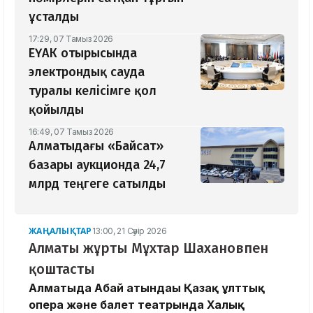
ұсталды
17:29, 07 Тамыз 2026
ЕҮАК отырысында
электрондық сауда
туралы келісімге қол
қойылды
16:49, 07 Тамыз 2026
Алматыдағы «Байсат»
базары аукционда 24,7
млрд теңгеге сатылды
ЖАҢАЛЫҚТАР
13:00, 21 Сәуір 2026
Алматы жұрты Мұхтар Шахановпен
қоштасты
Алматыда Абай атындағы Қазақ ұлттық
опера және балет театрында Халық