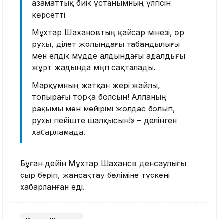
азаматтық биік ұстанымның үлгісін
көрсетті.
Мұхтар Шахановтың қайсар мінезі, өр
рухы, әділет жолындағы табандылығы
мен елдік мүдде алдындағы адалдығы
жұрт жадында мәңгі сақталады.
Марқұмның жатқан жері жайлы,
топырағы торқа болсын! Алланың
рақымы мен мейірімі жолдас болып,
рухы пейіште шалқысын!» – делінген
хабарламада.
Бұған дейін Мұхтар Шаханов денсаулығы
сыр беріп, жансақтау бөліміне түскені
хабарланған еді.