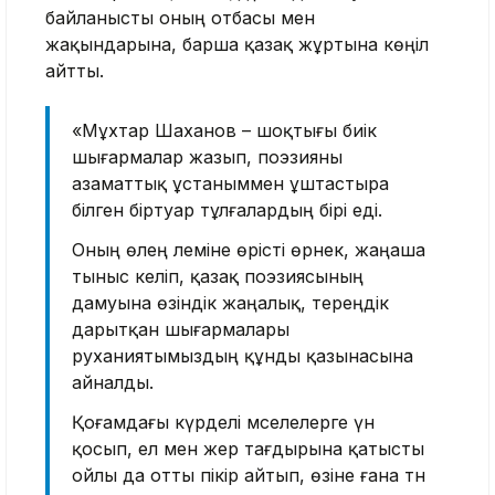
байланысты оның отбасы мен
жақындарына, барша қазақ жұртына көңіл
айтты.
«Мұхтар Шаханов – шоқтығы биік
шығармалар жазып, поэзияны
азаматтық ұстаныммен ұштастыра
білген біртуар тұлғалардың бірі еді.
Оның өлең әлеміне өрісті өрнек, жаңаша
тыныс әкеліп, қазақ поэзиясының
дамуына өзіндік жаңалық, тереңдік
дарытқан шығармалары
руханиятымыздың құнды қазынасына
айналды.
Қоғамдағы күрделі мәселелерге үн
қосып, ел мен жер тағдырына қатысты
ойлы да отты пікір айтып, өзіне ғана тән