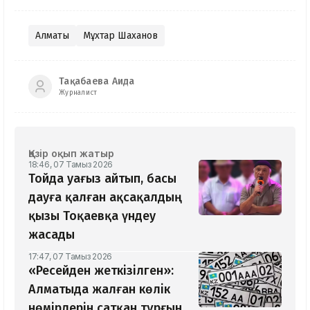
Алматы
Мұхтар Шаханов
Тақабаева Аида
Журналист
Қазір оқып жатыр
18:46, 07 Тамыз 2026
Тойда уағыз айтып, басы
дауға қалған ақсақалдың
қызы Тоқаевқа үндеу
жасады
17:47, 07 Тамыз 2026
«Ресейден жеткізілген»:
Алматыда жалған көлік
нөмірлерін сатқан тұрғын