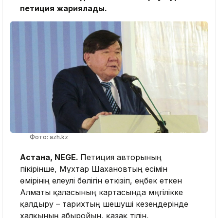
петиция жариялады.
Фото: azh.kz
Астана, NEGE.
Петиция авторының
пікірінше, Мұхтар Шахановтың есімін
өмірінің елеулі бөлігін өткізіп, еңбек еткен
Алматы қаласының картасында мәңгілікке
қалдыру – тарихтың шешуші кезеңдерінде
халқының абыройын, қазақ тілін,