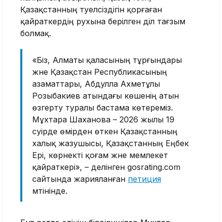
Қазақстанның тәуелсіздігін қорғаған
қайраткердің рухына берілген әділ тағзым
болмақ.
«Біз, Алматы қаласының тұрғындары
және Қазақстан Республикасының
азаматтары, Абдулла Ахметұлы
Розыбакиев атындағы көшенің атын
өзгерту туралы бастама көтереміз.
Мұхтара Шаханова – 2026 жылы 19
сәуірде өмірден өткен Қазақстанның
халық жазушысы, Қазақстанның Еңбек
Ері, көрнекті қоғам және мемлекет
қайраткері», – делінген gosrating.com
сайтында жарияланған
петиция
мәтінінде.