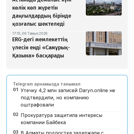
көлік көп жүретін
даңғылдардың бірінде
қозғалыс шектеледі
17:15, 06 Тамыз 2026
ERG-дегі мемлекеттің
үлесін енді «Самұрық-
Қазына» басқарады
Telegram арнамызда танымал
01
Утечку 4,2 млн записей Daryn.online не
подтвердили, но компанию
оштрафовали
02
Прокуратура защитила интересы
компании Байбека
03
В Алматы подростка задержали с