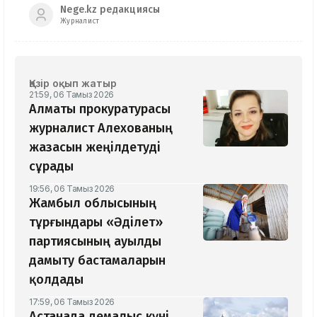
Nege.kz редакциясы
Журналист
Қазір оқып жатыр
21:59, 06 Тамыз 2026
Алматы прокуратурасы
журналист Алехованың
жазасын жеңілдетуді
сұрады
19:56, 06 Тамыз 2026
Жамбыл облысының
тұрғындары «Әділет»
партиясының ауылды
дамыту бастамаларын
қолдады
17:59, 06 Тамыз 2026
Астанада демалыс күні