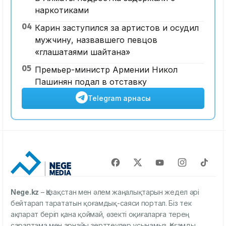
наркотиками
04
Карин заступился за артистов и осудил
мужчину, назвавшего певцов
«глашатаями шайтана»
05
Премьер-министр Армении Никол
Пашинян подал в отставку
Telegram арнасы
Nege.kz
– Қазақстан мен әлем жаңалықтарын жедел әрі
бейтарап тарататын қоғамдық-саяси портал. Біз тек
ақпарат беріп қана қоймай, өзекті оқиғаларға терең
сараптама мен арнайы зерттеулер ұсынамыз. Қоғамды