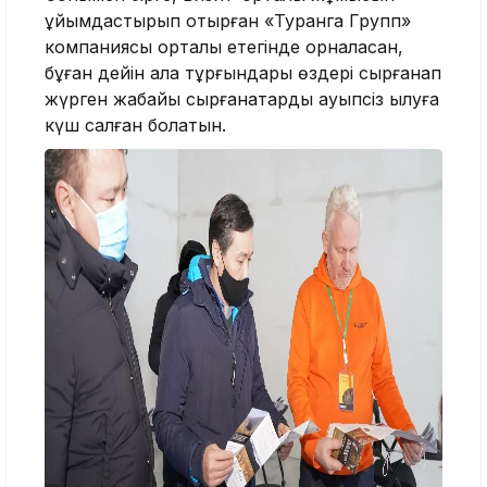
ұйымдастырып отырған «Туранга Групп»
компаниясы орталық етегінде орналасқан,
бұған дейін қала тұрғындары өздері сырғанап
жүрген жабайы сырғанақтарды қауыпсіз қылуға
күш салған болатын.