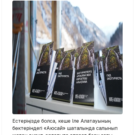
Естеріңізде болса, кеше Іле Алатауының
бөктеріндегі «Аюсай» шатқалында салынып