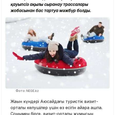
қауыпсіз ақылы сырғанау трассалары
жобасынан бас тартуға мәжбүр болды.
Фото: NEGE.kz
Жақын күндері Аюсайдағы туристік визит-
орталық келушілер үшін өз есігін айқара ашпақ.
Сонымен бірге, визит-орталық жұмысын