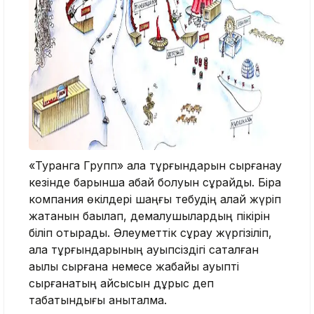
«Туранга Групп» қала тұрғындарын сырғанау
кезінде барынша абай болуын сұрайды. Бірақ
компания өкілдері шаңғы тебудің қалай жүріп
жатқанын бақылап, демалушылардың пікірін
біліп отырады. Әлеуметтік сұрау жүргізіліп,
қала тұрғындарының қауыпсіздігі сақталған
ақылы сырғанақ немесе жабайы қауыпті
сырғанақтың қайсысын дұрыс деп
табатындығы анықталмақ.