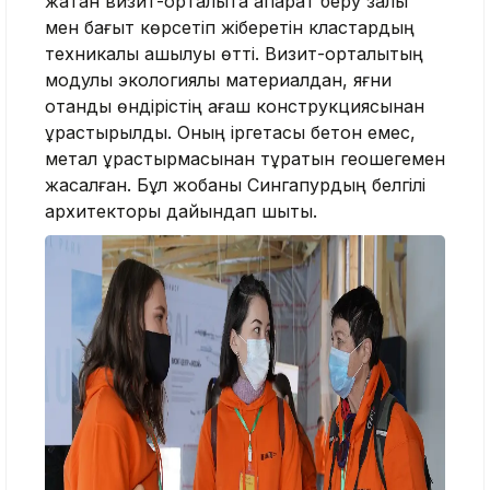
жатқан визит-орталықта ақпарат беру залы
мен бағыт көрсетіп жіберетін кластардың
техникалық ашылуы өтті. Визит-орталықтың
модулы экологиялық материалдан, яғни
отандық өндірістің ағаш конструкциясынан
құрастырылды. Оның іргетасы бетон емес,
метал құрастырмасынан тұратын геошегемен
жасалған. Бұл жобаны Сингапурдың белгілі
архитекторы дайындап шықты.