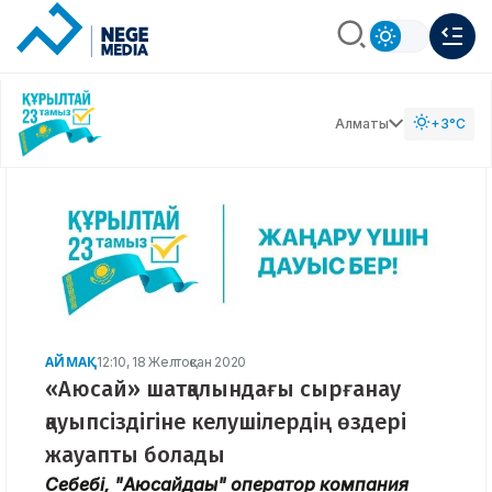
Алматы
+3°C
АЙМАҚ
12:10, 18 Желтоқсан 2020
«Аюсай» шатқалындағы сырғанау
қауыпсіздігіне келушілердің өздері
жауапты болады
Себебі, "Аюсайдағы" оператор компания