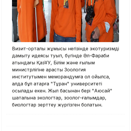
Визит-орталық жұмысы негізінде экотуризмді
дамыту идеясы туып, бүгінде Әл-Фараби
атындағы ҚазҰУ, Білім және ғылым
министрлігіне қарасты Зоология
институтымен меморандумға қол қойылса,
алда бұл қатарға "Тұран" университеті
қосылады екен. Жыл басынан бері "Аюсай"
шатқалына экологтар, зоолог-ғалымдар,
биологтар зерттеу жүргізген болатын.