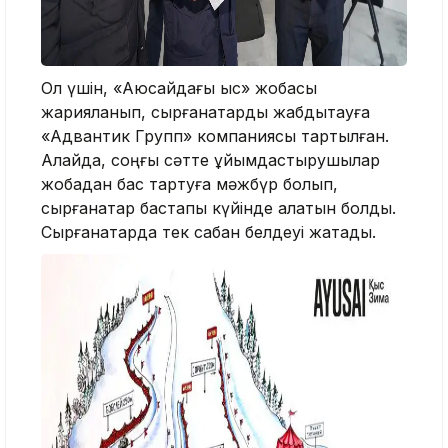
Ол үшін, «Аюсайдағы қыс» жобасы
жарияланып, сырғанақтарды жабдықтауға
«Адвантик Групп» компаниясы тартылған.
Алайда, соңғы сәтте ұйымдастырушылар
жобадан бас тартуға мәжбүр болып,
сырғанақтар бастапқы күйінде қалатын болды.
Сырғанақтарда тек сабан белдеуі жатады.