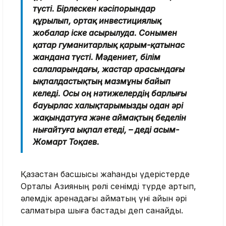
түсті. Бірлескен кәсіпорындар
құрылып, ортақ инвестициялық
жобалар іске асырылуда. Сонымен
қатар гуманитарлық қарым-қатынас
жандана түсті. Мәдениет, білім
салаларындағы, жастар арасындағы
ықпалдастықтың мазмұны байып
келеді. Осы оң нәтижелердің барлығы
бауырлас халықтарымызды одан әрі
жақындатуға және аймақтың беделін
нығайтуға ықпал етеді, – деді Қасым-
Жомарт Тоқаев.
Қазақстан басшысы
жаһандық үдерістерде
Орталық Азияның рөлі сенімді түрде артып,
әлемдік аренадағы аймақтың үні айқын әрі
салмақтырақ шыға бастады деп санайды.