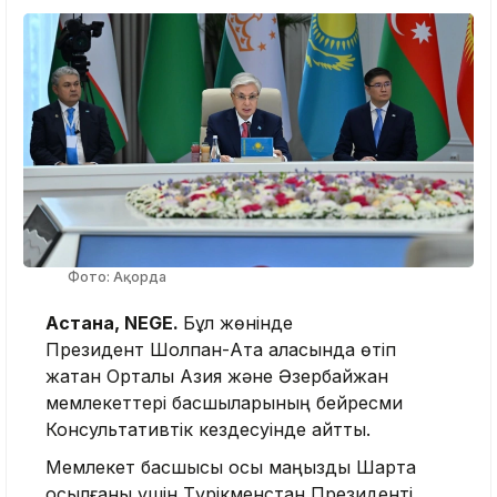
Фото: Ақорда
Астана, NEGE.
Бұл жөнінде
Президент Шолпан-Ата қаласында өтіп
жатқан Орталық Азия және Әзербайжан
мемлекеттері басшыларының бейресми
Консультативтік кездесуінде айтты.
Мемлекет басшысы осы маңызды Шартқа
қосылғаны үшін Түрікменстан Президенті