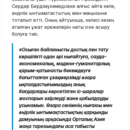
Сердар Бердімұхамедовке алғыс айта келе,
өңірлік ынтымақтастықтың мән-маңызына
тоқталып өтті. Оның айтуынша, келесі кезең
аталған құжат ережелерін нақты іске асыру
болуға тиіс.
«Осыған байланысты достық пен тату
көршілікті одан әрі нығайтуға, сауда-
экономикалық, мәдени-гуманитарлық
қарым-қатынасты бекемдеуге
бағытталған ұзақмерзімді өзара
ықпалдастығымыздың анық
бағдарлары көрсетілген іс-шаралар
жоспарын әзірлеуді және қабылдауды
ұсынамын. Өзара сенімнің нығаюы мен
өңірлік ынтымақтастықтың қарқынды
дамуының арқасында Орталық Азия
жаңа тарихындағы аса табысты