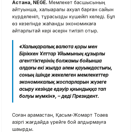
Астана, NEGE.
Мемлекет басшысының
айтуынша, халықаралық ахуал барған сайын
күрделеніп, тұрақсыздық күшейіп келеді. Бұл
өз кезегінде жаһандық экономикаға
айтарлықтай кері әсерін тигізіп отыр.
«Халықаралық валюта қоры мен
Біріккен Ұлттар Ұйымының құзырлы
агенттіктерінің болжамы бойынша
алдағы екі жылда әлем қауымдастығы,
соның ішінде жекелеген мемлекеттер
экономикалық жоспарларын жүзеге
асыру кезінде едәуір қиындыққа тап
болуы мүмкін», – деді Президент.
Соған қарамастан, Қасым-Жомарт Тоқаев
қазіргі жағдайда үрейге бой алдырмауға
шақырды.