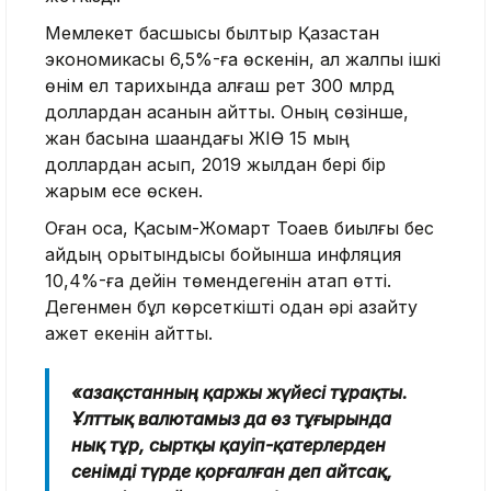
Мемлекет басшысы былтыр Қазақстан
экономикасы 6,5%-ға өскенін, ал жалпы ішкі
өнім ел тарихында алғаш рет 300 млрд
доллардан асқанын айтты. Оның сөзінше,
жан басына шаққандағы ЖІӨ 15 мың
доллардан асып, 2019 жылдан бері бір
жарым есе өскен.
Оған қоса, Қасым-Жомарт Тоқаев биылғы бес
айдың қорытындысы бойынша инфляция
10,4%-ға дейін төмендегенін атап өтті.
Дегенмен бұл көрсеткішті одан әрі азайту
қажет екенін айтты.
«Қазақстанның қаржы жүйесі тұрақты.
Ұлттық валютамыз да өз тұғырында
нық тұр, сыртқы қауіп-қатерлерден
сенімді түрде қорғалған деп айтсақ,