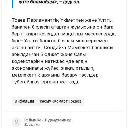
қате болмайды», – деді ол.
Тоқаев Парламенттің Үкіметпен және Ұлттық
банкпен бірлесіп атқарған жұмысына оң баға
беріп, қазіргі кезеңдегі маңызды мәселелердің
бірі – Ұлттық банктің базалық мөлшерлемесі
екенін айтты. Сондай-ақ Мемлекет басшысы
қабылданған Бюджет және Салық
кодекстерінің нәтижесінде елдің
экономикалық жүйесі жаңғыртылып,
мемлекеттік қаржыны басқару тәсілдері
түбегейлі өзгергенін жеткізді.
Инфляция
Қасым-Жомарт Тоқаев
Райымбек Нұрмұхаммед
Журналист