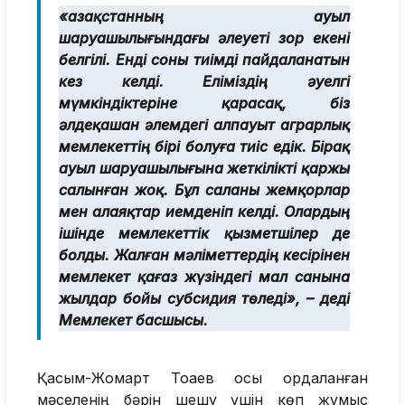
«Қазақстанның ауыл
шаруашылығындағы әлеуеті зор екені
белгілі. Енді соны тиімді пайдаланатын
кез келді. Еліміздің әуелгі
мүмкіндіктеріне қарасақ, біз
әлдеқашан әлемдегі алпауыт аграрлық
мемлекеттің бірі болуға тиіс едік. Бірақ
ауыл шаруашылығына жеткілікті қаржы
салынған жоқ. Бұл саланы жемқорлар
мен алаяқтар иемденіп келді. Олардың
ішінде мемлекеттік қызметшілер де
болды. Жалған мәліметтердің кесірінен
мемлекет қағаз жүзіндегі мал санына
жылдар бойы субсидия төледі», – деді
Мемлекет басшысы.
Қасым-Жомарт Тоқаев осы қордаланған
мәселенің бәрін шешу үшін көп жұмыс