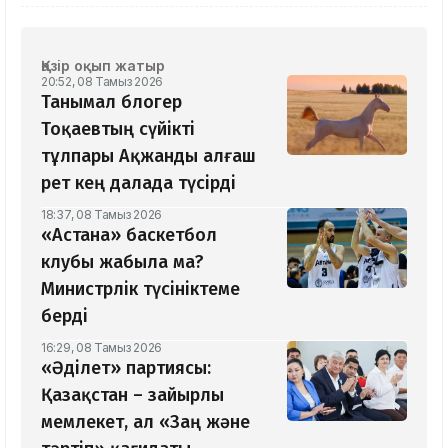
Қазір оқып жатыр
20:52, 08 Тамыз 2026
Танымал блогер
Тоқаевтың сүйікті
тұлпары Ақжанды алғаш
рет кең далада түсірді
18:37, 08 Тамыз 2026
«Астана» баскетбол
клубы жабыла ма?
Министрлік түсініктеме
берді
16:29, 08 Тамыз 2026
«Әділет» партиясы:
Қазақстан – зайырлы
мемлекет, ал «Заң және