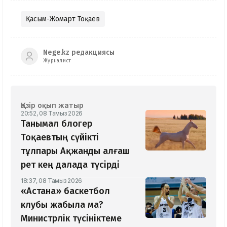
Қасым-Жомарт Тоқаев
Nege.kz редакциясы
Журналист
Қазір оқып жатыр
20:52, 08 Тамыз 2026
Танымал блогер
Тоқаевтың сүйікті
тұлпары Ақжанды алғаш
рет кең далада түсірді
18:37, 08 Тамыз 2026
«Астана» баскетбол
клубы жабыла ма?
Министрлік түсініктеме