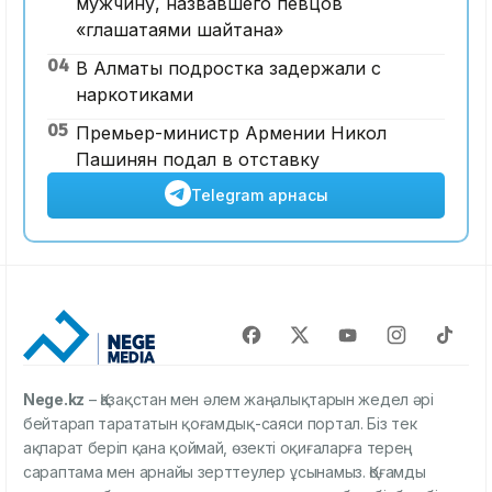
мужчину, назвавшего певцов
«глашатаями шайтана»
04
В Алматы подростка задержали с
наркотиками
05
Премьер-министр Армении Никол
Пашинян подал в отставку
Telegram арнасы
Nege.kz
– Қазақстан мен әлем жаңалықтарын жедел әрі
бейтарап тарататын қоғамдық-саяси портал. Біз тек
ақпарат беріп қана қоймай, өзекті оқиғаларға терең
сараптама мен арнайы зерттеулер ұсынамыз. Қоғамды