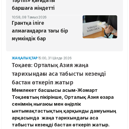
тәртіп» қағидаты
баршаға міндетті
10:58, 08 Тамыз 2026
Грантқа іліге
алмағандарға тағы бір
мүмкіндік бар
ЖАҢАЛЫҚТАР
15:00, 31 Шілде 2026
Тоқаев: Орталық Азия жаңа
тарихындағы аса табысты кезеңді
бастан өткеріп жатыр
Мемлекет басшысы Қасым-Жомарт
Тоқаевтың пікірінше, Орталық Азия өзара
сенімнің нығаюы мен өңірлік
ынтымақтастықтың қарқынды дамуының
арқасында жаңа тарихындағы аса
табысты кезеңді бастан өткеріп жатыр.