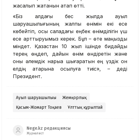
жасалып жатқанын атап өтті.
«Біз алдағы бес жылда ауыл
шаруашылығының жалпы өнімін екі есе
көбейтіп, осы саладағы еңбек өнімділігін үш
есе арттыруымыз керек. Бұл – өте маңызды
міндет. Қазақстан 10 жыл ішінде бидайды
терең өңдеп, дайын өнім өндіретін және
оны әлемдік нарыққа шығаратын ең үздік он
елдің қатарына қосылуға тиіс», – деді
Президент.
Ауыл шаруашылығы
Жемқорлық
Қасым-Жомарт Тоқаев
Ұлттық құрылтай
Nege.kz редакциясы
Журналист