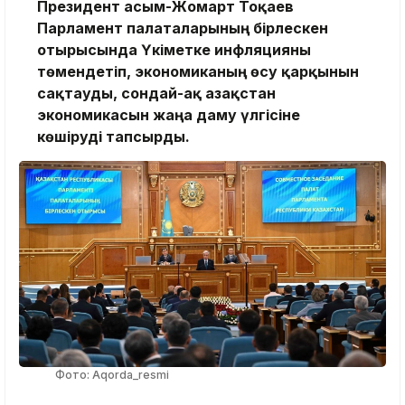
Президент Қасым-Жомарт Тоқаев
Парламент палаталарының бірлескен
отырысында Үкіметке инфляцияны
төмендетіп, экономиканың өсу қарқынын
сақтауды, сондай-ақ Қазақстан
экономикасын жаңа даму үлгісіне
көшіруді тапсырды.
Фото: Aqorda_resmi