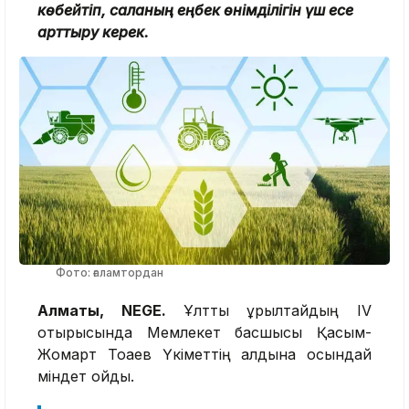
көбейтіп, саланың еңбек өнімділігін үш есе
арттыру керек.
Фото: ғаламтордан
Алматы, NEGE.
Ұлттық құрылтайдың ІV
отырысында Мемлекет басшысы Қасым-
Жомарт Тоқаев Үкіметтің алдына осындай
міндет қойды.