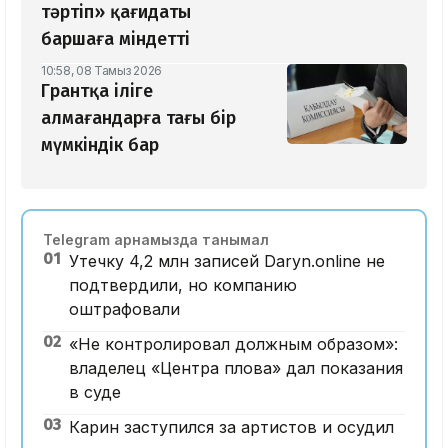
тәртіп» қағидаты
баршаға міндетті
10:58, 08 Тамыз 2026
Грантқа іліге
алмағандарға тағы бір
мүмкіндік бар
Telegram арнамызда танымал
01
Утечку 4,2 млн записей Daryn.online не
подтвердили, но компанию
оштрафовали
02
«Не контролировал должным образом»:
владелец «Центра плова» дал показания
в суде
03
Карин заступился за артистов и осудил