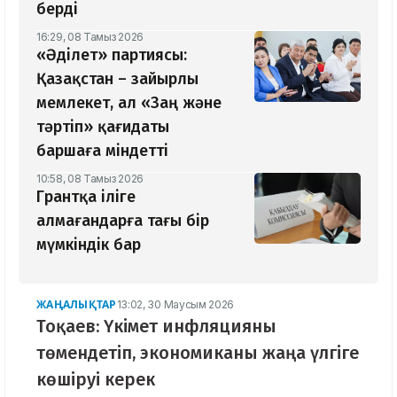
берді
16:29, 08 Тамыз 2026
«Әділет» партиясы:
Қазақстан – зайырлы
мемлекет, ал «Заң және
тәртіп» қағидаты
баршаға міндетті
10:58, 08 Тамыз 2026
Грантқа іліге
алмағандарға тағы бір
мүмкіндік бар
ЖАҢАЛЫҚТАР
13:02, 30 Маусым 2026
Тоқаев: Үкімет инфляцияны
төмендетіп, экономиканы жаңа үлгіге
көшіруі керек