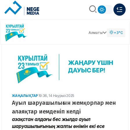
Алматы
+3°C
ЖАҢАЛЫҚТАР
19:36, 14 Наурыз 2025
Ауыл шаруашылығын жемқорлар мен
алаяқтар иемденіп келді
Қазақстан алдағы бес жылда ауыл
шаруашылығының жалпы өнімін екі есе