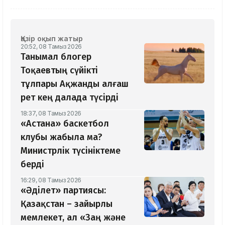
Қазір оқып жатыр
20:52, 08 Тамыз 2026
Танымал блогер
Тоқаевтың сүйікті
тұлпары Ақжанды алғаш
рет кең далада түсірді
18:37, 08 Тамыз 2026
«Астана» баскетбол
клубы жабыла ма?
Министрлік түсініктеме
берді
16:29, 08 Тамыз 2026
«Әділет» партиясы:
Қазақстан – зайырлы
мемлекет, ал «Заң және