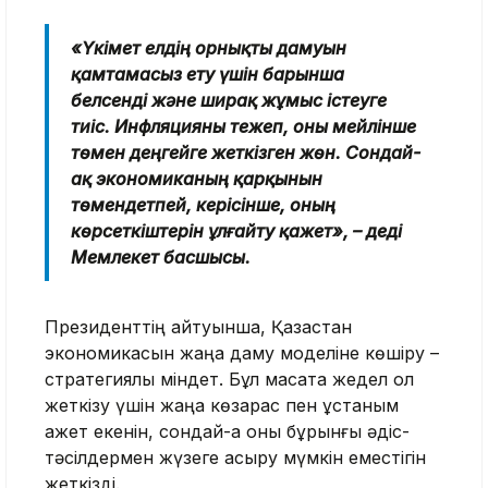
«Үкімет елдің орнықты дамуын
қамтамасыз ету үшін барынша
белсенді және ширақ жұмыс істеуге
тиіс. Инфляцияны тежеп, оны мейлінше
төмен деңгейге жеткізген жөн. Сондай-
ақ экономиканың қарқынын
төмендетпей, керісінше, оның
көрсеткіштерін ұлғайту қажет», – деді
Мемлекет басшысы.
Президенттің айтуынша, Қазақстан
экономикасын жаңа даму моделіне көшіру –
стратегиялық міндет. Бұл мақсатқа жедел қол
жеткізу үшін жаңа көзқарас пен ұстаным
қажет екенін, сондай-ақ оны бұрынғы әдіс-
тәсілдермен жүзеге асыру мүмкін еместігін
жеткізді.