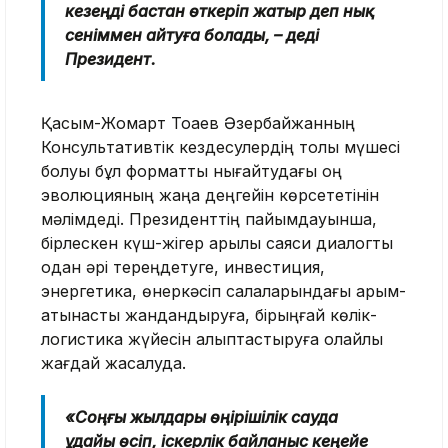
кезеңді бастан өткеріп жатыр деп нық
сеніммен айтуға болады, – деді
Президент.
Қасым-Жомарт Тоқаев Әзербайжанның
Консультативтік кездесулердің толық мүшесі
болуы бұл форматты нығайтудағы оң
эволюцияның жаңа деңгейін көрсететінін
мәлімдеді. Президенттің пайымдауынша,
бірлескен күш-жігер арқылы саяси диалогты
одан әрі тереңдетуге, инвестиция,
энергетика, өнеркәсіп салаларындағы қарым-
қатынасты жандандыруға, бірыңғай көлік-
логистика жүйесін қалыптастыруға қолайлы
жағдай жасалуда.
«Соңғы жылдары өңірішілік сауда
ұдайы өсіп, іскерлік байланыс кеңейе