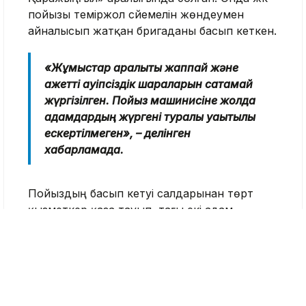
пойызы теміржол сүйемелін жөндеумен
айналысып жатқан бригаданы басып кеткен.
«Жұмыстар аралықты жаппай және
қажетті қауіпсіздік шараларын сақтамай
жүргізілген. Пойыз машинисіне жолда
адамдардың жүргені туралы уақытылы
ескертілмеген», – делінген
хабарламада.
Пойыздың басып кетуі салдарынан төрт
қызметкер қаза тауып, тағы екі адам
жарақат алды.
Іс бойынша мемлекеттік айыптауды көлік
прокуратура қолдаған. Әзірге үкім заңды
күшіне енген жоқ.