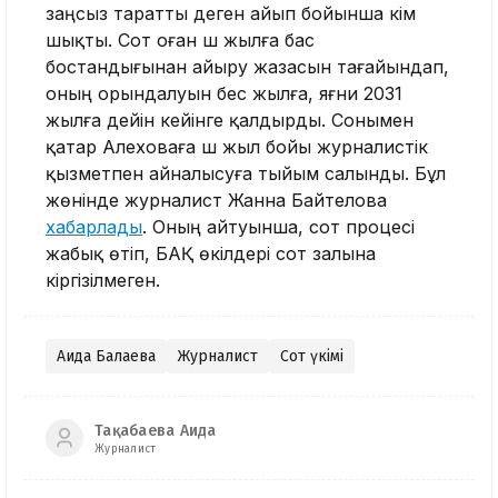
заңсыз таратты деген айып бойынша үкім
шықты. Сот оған үш жылға бас
бостандығынан айыру жазасын тағайындап,
оның орындалуын бес жылға, яғни 2031
жылға дейін кейінге қалдырды. Сонымен
қатар Алеховаға үш жыл бойы журналистік
қызметпен айналысуға тыйым салынды. Бұл
жөнінде журналист Жанна Байтелова
хабарлады
. Оның айтуынша, сот процесі
жабық өтіп, БАҚ өкілдері сот залына
кіргізілмеген.
Аида Балаева
Журналист
Сот үкімі
Тақабаева Аида
Журналист