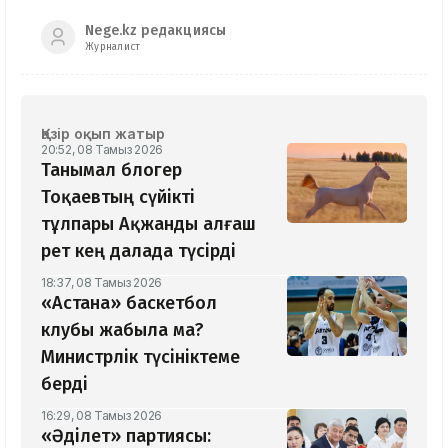
Nege.kz редакциясы
Журналист
Қазір оқып жатыр
20:52, 08 Тамыз 2026
Танымал блогер
Тоқаевтың сүйікті
тұлпары Ақжанды алғаш
рет кең далада түсірді
18:37, 08 Тамыз 2026
«Астана» баскетбол
клубы жабыла ма?
Министрлік түсініктеме
берді
16:29, 08 Тамыз 2026
«Әділет» партиясы: