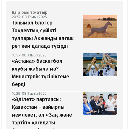
Қазір оқып жатыр
20:52, 08 Тамыз 2026
Танымал блогер
Тоқаевтың сүйікті
тұлпары Ақжанды алғаш
рет кең далада түсірді
18:37, 08 Тамыз 2026
«Астана» баскетбол
клубы жабыла ма?
Министрлік түсініктеме
берді
16:29, 08 Тамыз 2026
«Әділет» партиясы:
Қазақстан – зайырлы
мемлекет, ал «Заң және
тәртіп» қағидаты