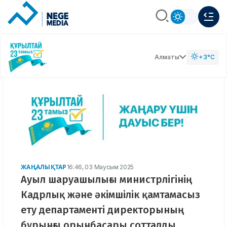
Алматы
+3°C
ЖАҢАЛЫҚТАР
16:46, 03 Маусым 2025
Ауыл шаруашылығы министрлігінің
Кадрлық және әкімшілік қамтамасыз
ету департаменті директорының
бұрынғы орынбасары сотталды