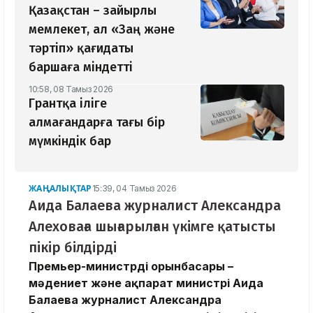
Қазақстан – зайырлы
мемлекет, ал «Заң және
тәртіп» қағидаты
баршаға міндетті
10:58, 08 Тамыз 2026
Грантқа іліге
алмағандарға тағы бір
мүмкіндік бар
ЖАҢАЛЫҚТАР
15:39, 04 Тамыз 2026
Аида Балаева журналист Александра
Алеховаға шығарылған үкімге қатысты
пікір білдірді
Премьер-министрдің орынбасары –
мәдениет және ақпарат министрі Аида
Балаева журналист Александра