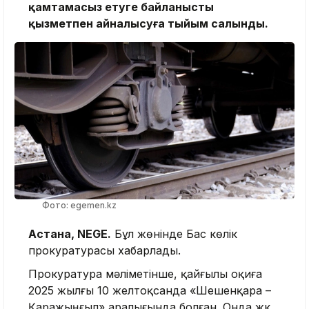
қамтамасыз етуге байланысты
қызметпен айналысуға тыйым салынды.
Фото: egemen.kz
Астана, NEGE.
Бұл жөнінде Бас көлік
прокуратурасы хабарлады.
Прокуратура мәліметінше, қайғылы оқиға
2025 жылғы 10 желтоқсанда «Шешенқара –
Қаражыңғыл» аралығында болған. Онда жүк