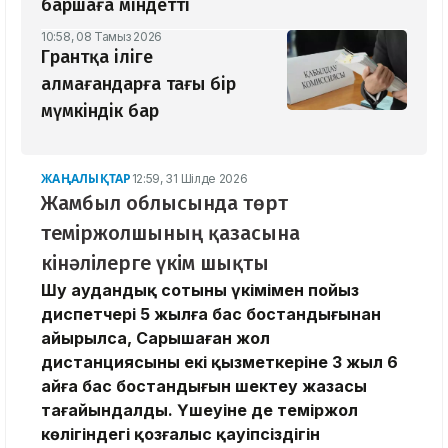
баршаға міндетті
10:58, 08 Тамыз 2026
Грантқа іліге
алмағандарға тағы бір
мүмкіндік бар
ЖАҢАЛЫҚТАР
12:59, 31 Шілде 2026
Жамбыл облысында төрт
теміржолшының қазасына
кінәлілерге үкім шықты
Шу аудандық сотының үкімімен пойыз
диспетчері 5 жылға бас бостандығынан
айырылса, Сарышаған жол
дистанциясының екі қызметкеріне 3 жыл 6
айға бас бостандығын шектеу жазасы
тағайындалды. Үшеуіне де теміржол
көлігіндегі қозғалыс қауіпсіздігін