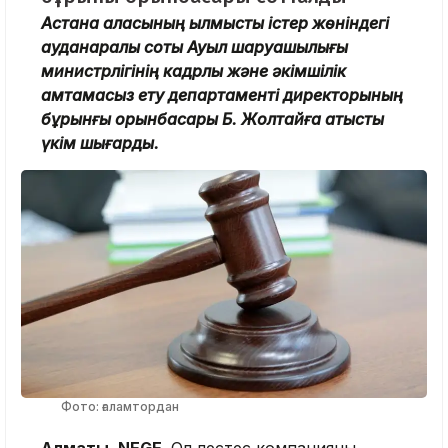
Астана қаласының қылмыстық істер жөніндегі
ауданаралық соты Ауыл шаруашылығы
министрлігінің кадрлық және әкімшілік
қамтамасыз ету департаменті директорының
бұрынғы орынбасары Б. Жолтайға қатысты
үкім шығарды.
Фото: ғаламтордан