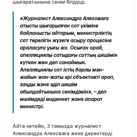
шығаратынына сенім білдірді.
«Журналист Александра Алеховаға
қатысты шығарылған сот үкіміне
байланысты айтарым, министрліктің
сот төрелігін жүзеге асыру процесіне
араласуға құқығы жоқ. Осыған орай,
апелляциялық сатыдағы соттың шешімін
күткен жөн деп санаймын.
Апелляциялық сот істің барлық мән-
жайын жан-жақты әрі объективті қарап,
заңды және әділ шешім
қабылдайтынына сенімдімін», – деп
мәлімдеді мәдениет және ақпарат
министрі.
Айта кетейік, 3 тамызда журналист
Александра Алеховаға жеке деректерді