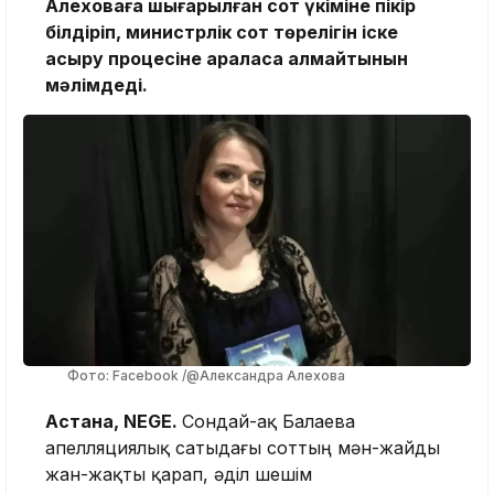
Алеховаға шығарылған сот үкіміне пікір
білдіріп, министрлік сот төрелігін іске
асыру процесіне араласа алмайтынын
мәлімдеді.
Фото: Facebook /@Александра Алехова
Астана, NEGE.
Сондай-ақ Балаева
апелляциялық сатыдағы соттың мән-жайды
жан-жақты қарап, әділ шешім