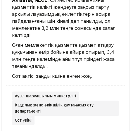
Алматы, NEGE.
Ол үлестес компанияны
қызметтік көлікті жөндеуге заңсыз тарту
арқылы лауазымдық өкілеттіктерін асыра
пайдаланғаны үшін кінәлі деп танылды, ол
мемлекетке 3,2 млн теңге сомасында залал
келтірді.
Оған мемлекеттік қызметте қызмет атқару
құқығынан өмір бойына айыра отырып, 3,4
млн теңге көлемінде айыппұл түріндегі жаза
тағайындалды.
Сот актісі заңды күшіне енген жоқ.
Ауыл шаруашылығы министрлігі
Кадрлық және әкімшілік қамтамасыз ету
департаменті
Сот үкімі