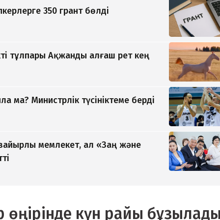
керлерге 350 грант бөлді
ті тұлпары Ақжанды алғаш рет кең
а ма? Министрлік түсініктеме берді
 зайырлы мемлекет, ал «Заң және
тті
р өңірінде күн райы бұзылады