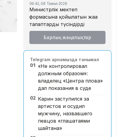
09:42, 08 Тамыз 2026
Министрлік мектеп
формасына қойылатын жаңа
талаптарды түсіндірді
18:46, 07 Тамыз 2026
Барлық жаңалықтар
Тойда уағыз айтып, басы
дауға қалған ақсақалдың қызы
Тоқаевқа үндеу жасады
Telegram арнамызда танымал
17:47, 07 Тамыз 2026
01
«Не контролировал
«Ресейден жеткізілген»:
должным образом»:
Алматыда жалған көлік
владелец «Центра плова»
нөмірлерін сатқан тұрғын
дал показания в суде
ұсталды
02
Карин заступился за
17:29, 07 Тамыз 2026
ЕҮАК отырысында
артистов и осудил
электрондық сауда туралы
мужчину, назвавшего
келісімге қол қойылды
певцов «глашатаями
шайтана»
16:49, 07 Тамыз 2026
Алматыдағы «Байсат»