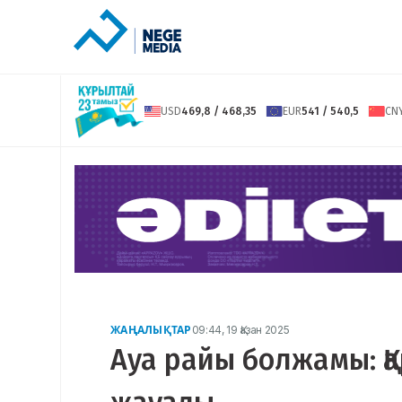
USD
469,8 / 468,35
EUR
541 / 540,5
CN
ЖАҢАЛЫҚТАР
09:44, 19 Қазан 2025
Ауа райы болжамы: Қ