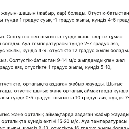
жауын-шашын (жаңбыр, қар) болады. Оңтүстік-батыстан
ы түнде 1 градус суық -1 градус жылы, күндіз 4-6 град
 Солтүстік пен шығыста түнде және таңертең тұман
л соғады. Ауа температурасы түнде 2-7 градус аяз,
дус жылы, күндіз 4-9, оңтүстікте 12 градус жылы болады.
з. Солтүстік-батыстан 9-14 м/с жылдамдықпен жел
дус аяз, оңтүстікте 1 градус жылы, күндіз 5-10,
олтүстікте, орталықта аздаған жаңбыр жауады. Шығыс
оғады, оңтүстік-шығыс және орталық аймақтарда күндіз
расы түнде 0-5 градус, шығыста 10 градус аяз, күндіз 7
ығыс және орталық аймақтарда аздаған жаңбыр жауады
 орталықта күндіз екпіні 15-20 м/с. Ауа температурасы
дус жылы, күндіз 8-13, оңтүстікте 16 градус жылы болады