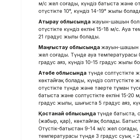
м/с жел соғады, күндіз батыста және оңт
оңтүстікте 10°, күндіз 14-19° жылы болад
Атырау облысында
жауын-шашын болма
оңтүстікте күндіз екпіні 15-18 м/с. Ауа 
21 градус жылы болады.
Маңғыстау облысында
жауын-шашын б
жел соғады. Түнде ауа температурасы 
градус аяз, күндіз 10-15 градус жылы б
Ақтөбе облысында
түнде солтүстікте ж
көктайғақ болады, күндіз солтүстікте
оңтүстікте түнде және таңертең тұман тү
батыста және солтүстікте екпіні 15-20 
градус жылы, шығыста 5 градус аяз, күн
Қостанай облысында
түнде батыста, 
(жаңбыр, қар), көктайғақ болады. Батыст
Оңтүстік-батыстан 9-14 м/с жел соғады, 
температурасы түнде 3 градус суық - 2 