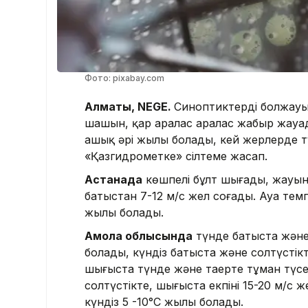
Фото: pixabay.com
Алматы, NEGE.
Синоптиктердің болжау
шашын, қар аралас аралас жаңбыр жауады
ашық әрі жылы болады, кей жерлерде т
«Қазгидрометке» сілтеме жасап.
Астанада
көшпелі бұлт шығады, жауын-ш
батыстан 7-12 м/с жел соғады. Ауа темп
жылы болады.
Ақмола облысында
түнде батыста және
болады, күндіз батыста және солтүстікт
шығыста түнде және таңертең тұман түсе
солтүстікте, шығыста екпіні 15-20 м/с 
күндіз 5 -10°C жылы болады.