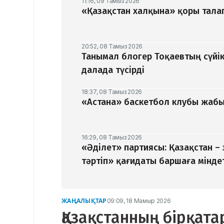
11:16, 09 Тамыз 2026
«Қазақстан халқына» қоры талап
20:52, 08 Тамыз 2026
Танымал блогер Тоқаевтың сүйік
далада түсірді
18:37, 08 Тамыз 2026
«Астана» баскетбол клубы жабыл
16:29, 08 Тамыз 2026
«Әділет» партиясы: Қазақстан –
тәртіп» қағидаты баршаға мінде
ЖАҢАЛЫҚТАР
09:09, 18 Мамыр 2026
Қазақстанның бірқата