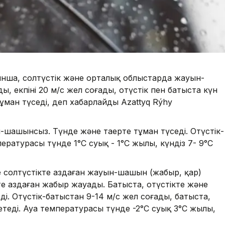
ынша, солтүстік және орталық облыстарда жауын-
, екпіні 20 м/с жел соғады, оңтүстік пен батыста күн
ұман түседі, деп хабарлайды Azattyq Rýhy
ашынсыз. Түнде және таңертең тұман түседі. Оңтүстік-
ературасы түнде 1°C суық - 1°C жылы, күндіз 7- 9°C
 солтүстікте аздаған жауын-шашын (жаңбыр, қар)
е аздаған жаңбыр жауады. Батыста, оңтүстікте және
ді. Оңтүстік-батыстан 9-14 м/с жел соғады, батыста,
жетеді. Ауа температурасы түнде -2°С суық 3°C жылы,