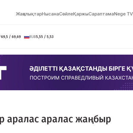
Жаңалықтар
Нысана
Сөйлe
Қаржы
Сараптама
Nege TV
Y
69,5 / 69,69
RUB
5,55 / 5,53
ар аралас аралас жаңбыр