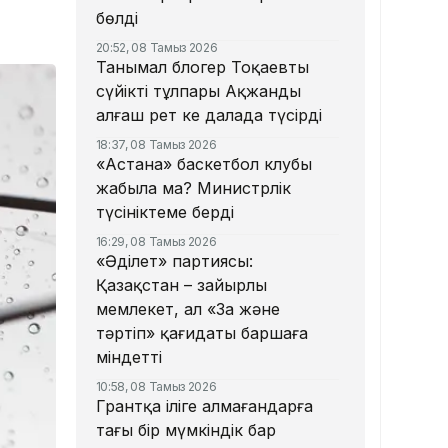
бөлді
20:52, 08 Тамыз 2026
Танымал блогер Тоқаевтың
сүйікті тұлпары Ақжанды
алғаш рет кең далада түсірді
18:37, 08 Тамыз 2026
«Астана» баскетбол клубы
жабыла ма? Министрлік
түсініктеме берді
16:29, 08 Тамыз 2026
«Әділет» партиясы:
Қазақстан – зайырлы
мемлекет, ал «Заң және
тәртіп» қағидаты баршаға
міндетті
10:58, 08 Тамыз 2026
Грантқа іліге алмағандарға
тағы бір мүмкіндік бар