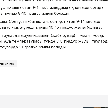
үстік-шығыстан 9-14 м/с жылдамдықпен жел соғады.
з, күндіз 8-10 градус жылы болады.
з. Солтүстік-батыстан, солтүстіктен 9-14 м/с жел
адус үсік жүреді, күндіз 10-15 градус жылы болады.
 тауларда жауын-шашын (жаңбыр, қар), тұман түседі.
ы. Ауа температурасы түнде 3-8 градус жылы, таулард
, тауларда 10 градус жылы болады.
оптиктер