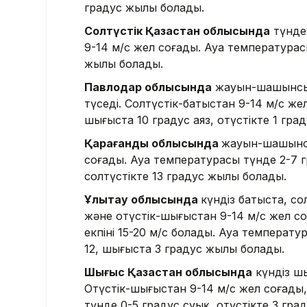
градус жылы болады.
Солтүстік Қазақстан облысында
түнде 
9-14 м/с жел соғады. Ауа температурас
жылы болады.
Павлодар облысында
жауын-шашынсыз.
түседі. Солтүстік-батыстан 9-14 м/с же
шығыста 10 градус аяз, оңтүстікте 1 гра
Қарағанды ​​облысында
жауын-шашынсы
соғады. Ауа температурасы түнде 2-7 гра
солтүстікте 13 градус жылы болады.
Ұлытау облысында
күндіз батыста, с
және оңтүстік-шығыстан 9-14 м/с жел с
екпіні 15-20 м/с болады. Ауа температу
12, шығыста 3 градус жылы болады.
Шығыс Қазақстан облысында
күндіз ш
Оңтүстік-шығыстан 9-14 м/с жел соғады,
түнде 0-5 градус суық, оңтүстікте 3 гра