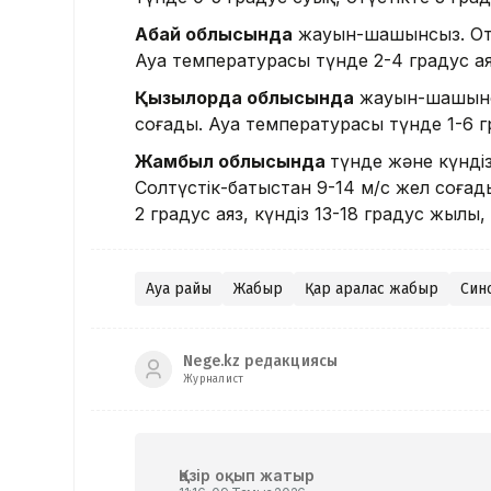
Абай облысында
жауын-шашынсыз. Оңт
Ауа температурасы түнде 2-4 градус ая
Қызылорда облысында
жауын-шашынсы
соғады. Ауа температурасы түнде 1-6 гр
Жамбыл облысында
түнде және күндіз
Солтүстік-батыстан 9-14 м/с жел соғад
2 градус аяз, күндіз 13-18 градус жылы
Ауа райы
Жаңбыр
Қар аралас жаңбыр
Син
Nege.kz редакциясы
Журналист
Қазір оқып жатыр