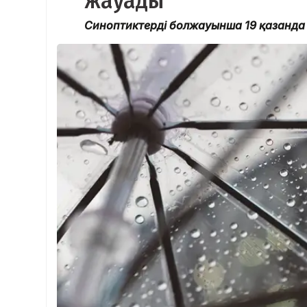
жауады
Синоптиктердің болжауынша 19 қазанда