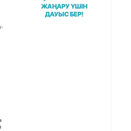
6-
а
9