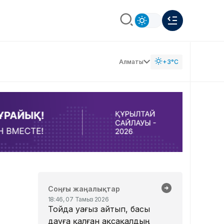
Алматы
+3°C
Соңғы жаңалықтар
18:46, 07 Тамыз 2026
Тойда уағыз айтып, басы
дауға қалған ақсақалдың