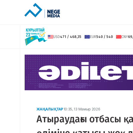
USD
471 / 468,35
EUR
540 / 540
CNY
69,
ЖАҢАЛЫҚТАР
10:35, 13 Мамыр 2026
Атыраудағы отбасы қ