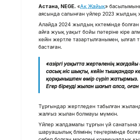
Астана, NEGE.
«
Ақ Жайық
» басылымын
аясында салынған үйлер 2023 жылдың ж
Алайда 2024 жылдың көктемінде болған 
айға жуық уақыт бойы пәтеріне кіре ал
кейін жертөле тазартылғанымен, ылғал
бастаған.
«Қазіргі уақытта жертөленің жағдай
сасық иіс шықты, кейін тышқандар кө
қорқынышпен өмір сүріп жатырмыз.
Егер біреуді жылан шағып алса, оған 
Тұрғындар жертөледен табылған жыланд
жалғыз жылан болмауы мүмкін.
Үйлер жалдамалы тұрғын үй санатына
шаруашылық бөлімінің теңгерімінде бо
себеп болған мәселені коммуналдық қы