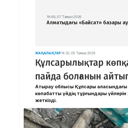
16:49, 07 Тамыз 2026
Алматыдағы «Байсат» базары ау
ЖАҢАЛЫҚТАР
14:32, 05 Тамыз 2026
Құлсарылықтар көпқ
пайда болғанын айтып
Атырау облысы Құлсары қаласындағы
көпқабатты үйдің тұрғындары үйлерін 
жеткізді.