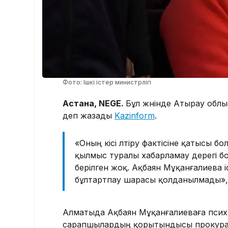
Фото: Ішкі істер министрлігі
Астана, NEGE.
Бұл жөнінде Атырау обл
деп жазады
Kazinform
.
«Оның кісі өлтіру фактісіне қатысы
қылмыс туралы хабарламау дерегі бой
берілген жоқ. Ақбаян Мұқанғалиева 
бұлтартпау шарасы қолданылмады», 
Алматыда Ақбаян Мұқанғалиеваға психи
сарапшылардың қорытындысы прокурату