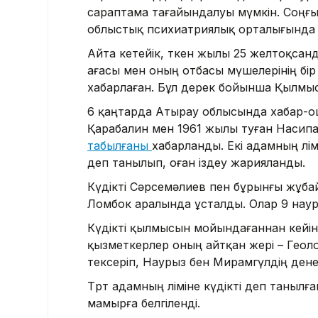
сараптама тағайындалуы мүмкін. Соңғ
облыстық психиатриялық орталығында
Айта кетейік, өткен жылы 25 желтоқса
ағасы мен оның отбасы мүшелерінің бі
хабарлаған. Бұл дерек бойынша Қылмыст
6 қаңтарда Атырау облысында хабар-ош
Қарабалин мен 1961 жылы туған Насипа
табылғаны
хабарланды. Екі адамның өлі
деп танылып, оған іздеу жарияланды.
Күдікті Сәрсемәлиев пен бұрынғы жұб
Ломбок аралында ұсталды. Олар 9 нау
Күдікті қылмысын мойындағаннан кейін қ
қызметкерлер оның айтқан жері – Геол
тексеріп, Наурыз бен Мирамгүлдің дене
Төрт адамның өліміне күдікті деп таныл
мамырға белгіленді.