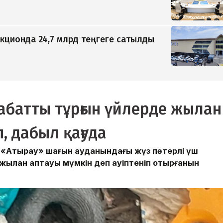
кционда 24,7 млрд теңгеге сатылды
абатты тұрғын үйлерде жылан
, дабыл қағуда
 «Атырау» шағын ауданындағы жүз пәтерлі үш
жылан қаптауы мүмкін деп қауіптеніп отырғанын