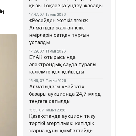
қызы Тоқаевқа үндеу жасады
ің
17:47, 07 Тамыз 2026
«Ресейден жеткізілген»:
Алматыда жалған көлік
нөмірлерін сатқан тұрғын
ұсталды
17:29, 07 Тамыз 2026
ЕҮАК отырысында
электрондық сауда туралы
келісімге қол қойылды
16:49, 07 Тамыз 2026
Алматыдағы «Байсат»
базары аукционда 24,7 млрд
теңгеге сатылды
15:53, 07 Тамыз 2026
Қазақстанда аукцион өткізу
тәртібі өзгертілмек: кепілдік
жарна құны қымбаттайды