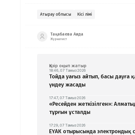
Атырау облысы
Кісі өлімі
Тақабаева Аида
Журналист
Қазір оқып жатыр
18:46, 07 Тамыз 2026
Тойда уағыз айтып, басы дауға 
үндеу жасады
17:47, 07 Тамыз 2026
«Ресейден жеткізілген»: Алматы
тұрғын ұсталды
17:29, 07 Тамыз 2026
ЕҮАК отырысында электрондық с