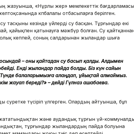
ың жазуынша, «Нұрлы жер» мемлекеттік бағдарламас
елтоқсанында көпбалалы отбасыларға берілген.
су тасқыны кезінде үйлерді су басқан. Тұрғындар екі
май, қайықпен қатынауға мәжбүр болған. Су қайтқанна
 толық кеппей, соның салдарынан жыландар шыға
ы осындай – оны қайтадан су басып қалды. Алдымен
бейді. Енді жыландар пайда болды. Біз күн сайын
 Түнде балаларымызға алаңдап, ұйықтай алмаймыз.
кім жауап береді?» – дейді Гүлназ Қашабаева.
ы суретке түсіріп үлгерген. Олардың айтуынша, бұл
 жататындықтан және аудандық тұрғын үй-коммуналд
лғандықтан, тұрғындар жыландардың пайда болуына
змет мамандары жоюы тиіс деп есептейді.