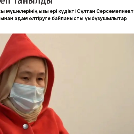
деп танылды
ы мүшелерінің қызы әрі күдікті Сұлтан Сәрсемәлиевт
ынан адам өлтіруге байланысты құқықбұзушылықтар