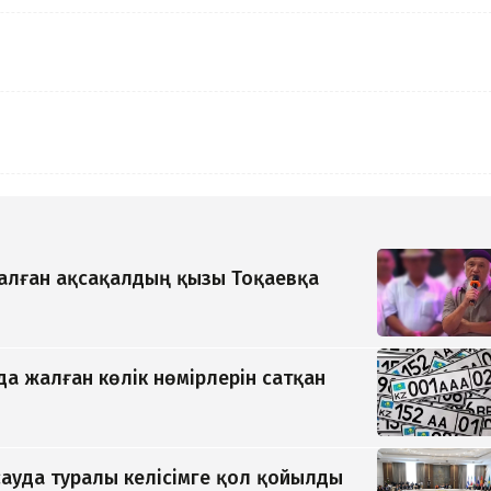
қалған ақсақалдың қызы Тоқаевқа
да жалған көлік нөмірлерін сатқан
ауда туралы келісімге қол қойылды