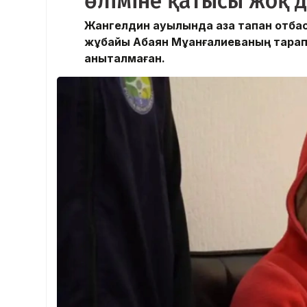
өліміне қатысы жоқ 
Жангелдин ауылында қаза тапқан отбас
жұбайы Ақбаян Мұқанғалиеваның тарап
анықталмаған.