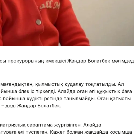
ысы прокурорының көмекшісі Жандар Болатбек мәлімдед
 болмағандықтан, қылмыстық қудалау тоқтатылды. Ал
ынша бөлек іс тіркелді. Алайда оған әлі құқықтық баға
іс бойынша күдікті ретінде танылмайды. Оған қатысты
– деді Жандар Болатбек.
атриялық сараптама жүргізілген. Алайда
раға әлі түспеген. Қажет болған жағдайда қосымша