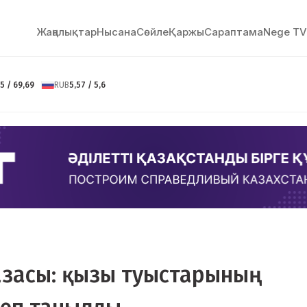
Жаңалықтар
Нысана
Сөйлe
Қаржы
Сараптама
Nege TV
5 / 69,69
RUB
5,57 / 5,6
азасы: қызы туыстарының