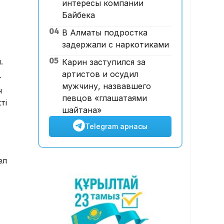
интересы компании
12:00, 07 Тамыз 2026
Байбека
Футболдан ұлттық құраманы
04
В Алматы подростка
Грекия мен Арменияның
задержали с наркотиками
бұрынғы бас бапкері
басқаруы мүмкін
05
.
Карин заступился за
артистов и осудил
т
мужчину, назвавшего
н
певцов «глашатаями
ті
шайтана»
Telegram арнасы
ел