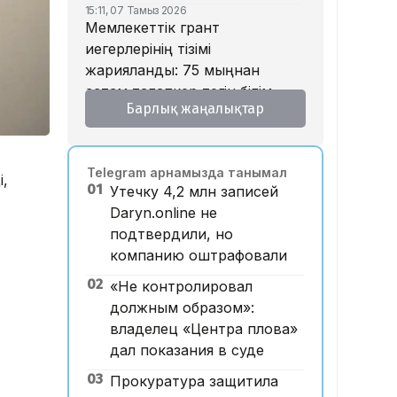
15:11, 07 Тамыз 2026
Мемлекеттік грант
иегерлерінің тізімі
жарияланды: 75 мыңнан
астам талапкер тегін білім
Барлық жаңалықтар
алады
14:45, 07 Тамыз 2026
Ұлттық валютаны инфляция
Telegram арнамызда танымал
қарқынының баяулауы
і,
01
Утечку 4,2 млн записей
қолдап отыр – сарапшылар
Daryn.online не
13:30, 07 Тамыз 2026
подтвердили, но
Фельдшер Ұлдана
компанию оштрафовали
Мырзуанның қазасына
қатысты іс сотқа жолданды
02
«Не контролировал
должным образом»:
12:59, 07 Тамыз 2026
Абай облысы аумағындағы
владелец «Центра плова»
орманды өрттен қорғауға 3
дал показания в суде
млрд теңгеден астам қаржы
03
Прокуратура защитила
бөлінді