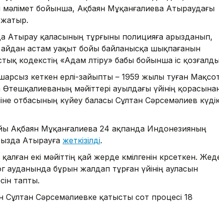
ы мәлімет бойынша, Ақбаян Мұқанғалиева Атыраудағы
 жатыр.
нда Атырау қаласының тұрғыны полицияға арызданып,
р айдан астам уақыт бойы байланысқа шықпағанын
ық кодекстің «Адам өлтіру» бабы бойынша іс қозғалды
арсыз кеткен ерлі-зайыпты – 1959 жылы туған Мақсо
 Өтешқалиеваның мәйіттері ауылдағы үйінің қорасына
міне отбасының күйеу баласы Сұлтан Сәрсемәлиев күдік
айы Ақбаян Мұқанғалиева 24 ақпанда Индонезияның
рызда Атырауға
жеткізілді
.
алған екі мәйіттің қай жерде көмілгенін көрсеткен. Жед
ог ауданында бұрын жалдап тұрған үйінің ауласын
сін тапты.
ған Сұлтан Сәрсемәлиевке қатысты сот процесі 18