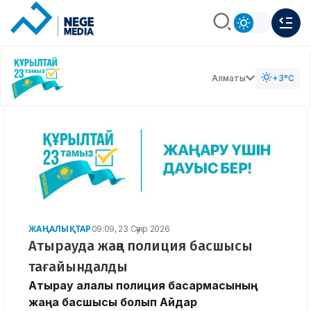
Алматы
+3°C
ЖАҢАЛЫҚТАР
09:09, 23 Сәуір 2026
Атырауда жаңа полиция басшысы
тағайындалды
Атырау қалалық полиция басқармасының
жаңа басшысы болып Айдар