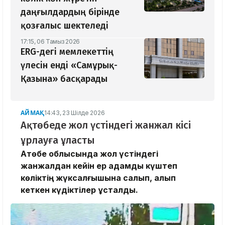
даңғылдардың бірінде
қозғалыс шектеледі
17:15, 06 Тамыз 2026
ERG-дегі мемлекеттің
үлесін енді «Самұрық-
Қазына» басқарады
АЙМАҚ
14:43, 23 Шілде 2026
Ақтөбеде жол үстіндегі жанжал кісі
ұрлауға ұласты
Ақтөбе облысында жол үстіндегі
жанжалдан кейін ер адамды күштеп
көліктің жүксалғышына салып, алып
кеткен күдіктілер ұсталды.