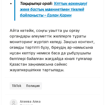
Тақырыпқа орай:
Ұлттың өркендеуі
жеке бастың мәдениетімен тікелей
байланысты – Ерлан Қарин
Айта кетейік, соңғы уақытта құқық қорғау
органдары әлеуметтік желілерге тұрақты
мониторинг жүргізіп келеді. Заңсыз контент,
қоғамдық тәртіпті бұзу, біреудің ар-намысына
нұқсан келтіру немесе басқа да құқықбұзушылық
белгілері байқалған жағдайда кінәлі тұлғалар
Қазақстан заңнамасына сәйкес
жауапкершілікке тартылады.
TikTok
Полиция
Алиева Алма