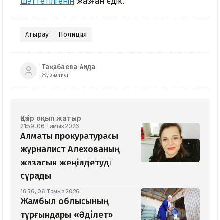
шеттетілгенін
жазған едік.
Атырау
Полиция
Тақабаева Аида
Журналист
Қазір оқып жатыр
21:59, 06 Тамыз 2026
Алматы прокуратурасы
журналист Алехованың
жазасын жеңілдетуді
сұрады
19:56, 06 Тамыз 2026
Жамбыл облысының
тұрғындары «Әділет»