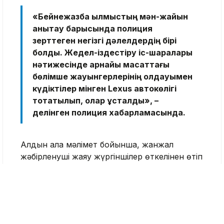
«Бейнежазба қылмыстың мән-жайын
анықтау барысында полиция
зерттеген негізгі дәлелдердің бірі
болды. Жедел-іздестіру іс-шаралары
нәтижесінде арнайы мақсаттағы
бөлімше жауынгерлерінің қолдауымен
күдіктілер мінген Lexus автокөлігі
тоқтатылып, олар ұсталды», –
делінген полиция хабарламасында.
Алдын ала мәлімет бойынша, жанжал
жәбірленуші жаяу жүргіншілер өткелінен өтіп
бара жатқан кезде басталған. Ол жүргізушінің
әрекетіне ескерту жасағаннан кейін екеуі
сөзге келіп қалған.
Кейін күдіктілер ер адамның үйінің маңына
барып, оны күткен. Жәбірленуші таксимен