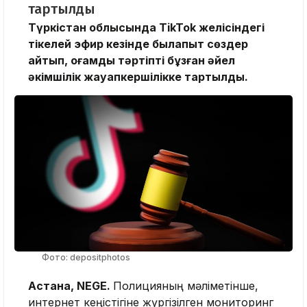
тартылды
Түркістан облысында TikTok желісіндегі
тікелей эфир кезінде былапыт сөздер
айтып, қоғамдық тәртіпті бұзған әйел
әкімшілік жауапкершілікке тартылды.
Фото: depositphotos
Астана, NEGE.
Полицияның мәліметінше,
интернет кеңістігіне жүргізілген мониторинг