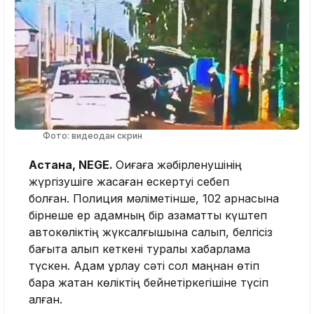
Фото: видеодан скрин
Астана, NEGE.
Оқиғаға жәбірленушінің
жүргізушіге жасаған ескертуі себеп
болған. Полиция мәліметінше, 102 арнасына
бірнеше ер адамның бір азаматты күштеп
автокөліктің жүксалғышына салып, белгісіз
бағытқа алып кеткені туралы хабарлама
түскен. Адам ұрлау сәті сол маңнан өтіп
бара жатқан көліктің бейнетіркегішіне түсіп
қалған.