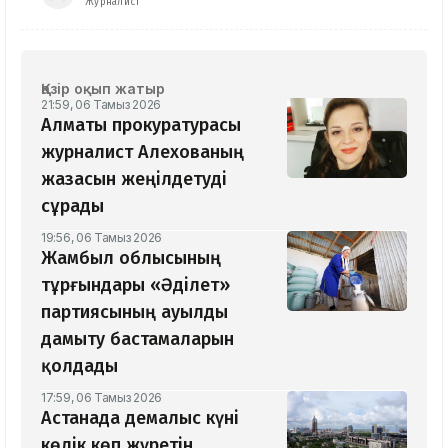
Журналист
Қазір оқып жатыр
21:59, 06 Тамыз 2026
Алматы прокуратурасы
журналист Алехованың
жазасын жеңілдетуді
сұрады
19:56, 06 Тамыз 2026
Жамбыл облысының
тұрғындары «Әділет»
партиясының ауылды
дамыту бастамаларын
қолдады
17:59, 06 Тамыз 2026
Астанада демалыс күні
көлік көп жүретін