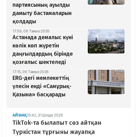
партиясының ауылды
дамыту бастамаларын
қолдады
17:59, 06 Тамыз 2026
Астанада демалыс күні
көлік көп жүретін
даңғылдардың бірінде
қозғалыс шектеледі
17:15, 06 Тамыз 2026
ERG-дегі мемлекеттің
үлесін енді «Самұрық-
Қазына» басқарады
АЙМАҚ
10:42, 31 Шілде 2026
TikTok-та былапыт сөз айтқан
Түркістан тұрғыны жауапқа