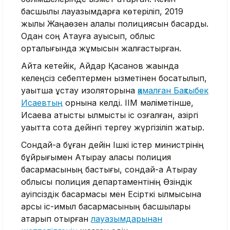
басшылық лауазымдарға көтеріліп, 2019
жылы Жаңаөзен қалалық полициясын басқарды.
Одан соң Ақтауға ауысып, облыс
орталығында жұмысын жалғастырған.
Айта кетейік, Айдар Қасанов жақында
келеңсіз себептермен қызметінен босатылып,
уақытша ұстау изоляторына
қамалған Бақтыбек
Исаевтың
орнына келді. ІІМ мәліметінше,
Исаевқа қатысты қылмыстық іс қозғалған, қазіргі
уақытта сотқа дейінгі тергеу жүргізіліп жатыр.
Сондай-ақ бұған дейін Ішкі істер министрінің
бұйрығымен Атырау қаласы полиция
басқармасының бастығы, сондай-ақ Атырау
облысы полиция департаментінің Өзіндік
қауіпсіздік басқармасы мен Есірткі қылмысына
қарсы іс-қимыл басқармасының басшылары
атқарып отырған
лауазымдарынан