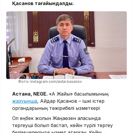
Қасанов
тағайындалды.
Фото: instagram.com/aidar.kasanov
Астана, NEGE.
«Ақ Жайық» басылымының
жазуынша
, Айдар Қасанов – ішкі істер
органдарының тәжірибелі қызметкері
Ол еңбек жолын Жаңаөзен қаласында
тергеуші болып бастап, кейін түрлі тергеу
бөлімшелерінде қызмет атқарған. Кейін