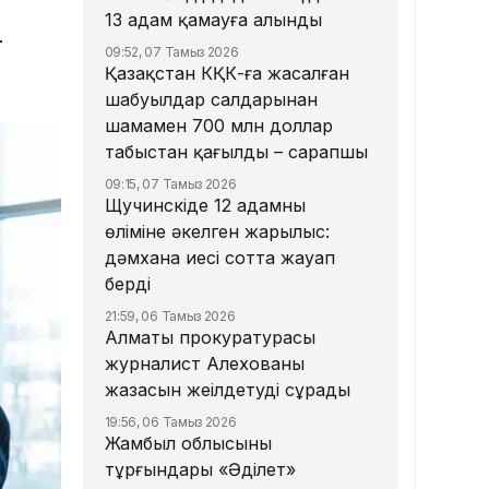
13 адам қамауға алынды
-
09:52, 07 Тамыз 2026
Қазақстан КҚК-ға жасалған
шабуылдар салдарынан
шамамен 700 млн доллар
табыстан қағылды – сарапшы
09:15, 07 Тамыз 2026
Щучинскіде 12 адамның
өліміне әкелген жарылыс:
дәмхана иесі сотта жауап
берді
21:59, 06 Тамыз 2026
Алматы прокуратурасы
журналист Алехованың
жазасын жеңілдетуді сұрады
19:56, 06 Тамыз 2026
Жамбыл облысының
тұрғындары «Әділет»