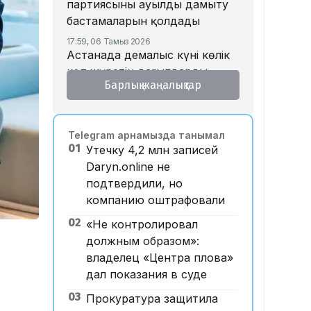
партиясының ауылды дамыту
бастамаларын қолдады
17:59, 06 Тамыз 2026
Астанада демалыс күні көлік
көп жүретін даңғылдардың
Барлық жаңалықтар
бірінде қозғалыс шектеледі
17:15, 06 Тамыз 2026
ERG-дегі мемлекеттің үлесін
Telegram арнамызда танымал
енді «Самұрық-Қазына»
01
Утечку 4,2 млн записей
басқарады
Daryn.online не
17:13, 06 Тамыз 2026
подтвердили, но
Сарапшылар азаматтық
компанию оштрафовали
қоғам мен саяси
партиялардың өзара іс-
02
«Не контролировал
қимылын талқылады
должным образом»:
владелец «Центра плова»
16:35, 06 Тамыз 2026
Үлкен Алматы айналма
дал показания в суде
автожолымен жүру құны екі
03
Прокуратура защитила
есе қымбаттайды