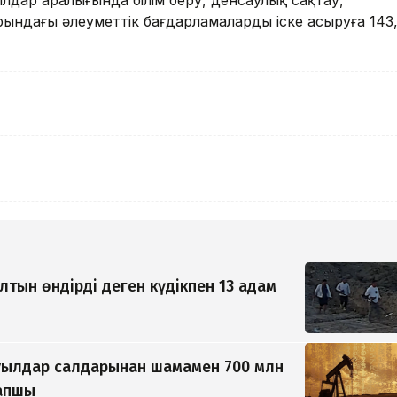
лдар аралығында білім беру, денсаулық сақтау,
рындағы әлеуметтік бағдарламаларды іске асыруға 143
ын өндірді деген күдікпен 13 адам
уылдар салдарынан шамамен 700 млн
рапшы