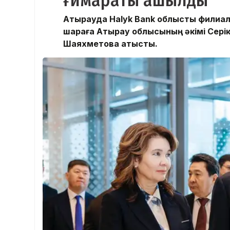
ғимараты ашылды
Атырауда Halyk Bank облыстық филиа
шараға Атырау облысының әкімі Серік
Шаяхметова қатысты.