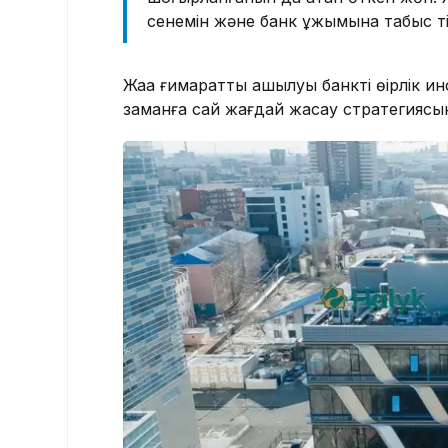
сенемін және банк ұжымына табыс ті
Жаңа ғимараттың ашылуы банктің өңірлі
заманға сай жағдай жасау стратегиясын