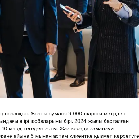
да орналасқан. Жалпы аумағы 9 000 шаршы метрден
ндағы ең ірі жобаларының бірі. 2024 жылы басталған
0 млрд теңгеден асты. Жаңа кеңседе заманауи
әне айына 5 мыңнан астам клиентке қызмет көрсетуге