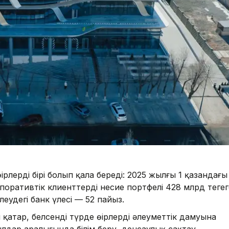
ірлердің бірі болып қала береді: 2025 жылғы 1 қазандағы
оративтік клиенттердің несие портфелі 428 млрд теңгег
еудегі банк үлесі — 52 пайыз.
атар, белсенді түрде өңірлердің әлеуметтік дамуына