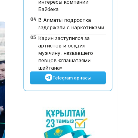
интересы компании
16:32, 06 Тамыз 2026
Байбека
Тойдағы тілек қандай болуы
04
В Алматы подростка
керек? Этнограф дәстүрдің
задержали с наркотиками
мәнін түсіндірді
05
Карин заступился за
артистов и осудил
мужчину, назвавшего
певцов «глашатаями
шайтана»
Telegram арнасы