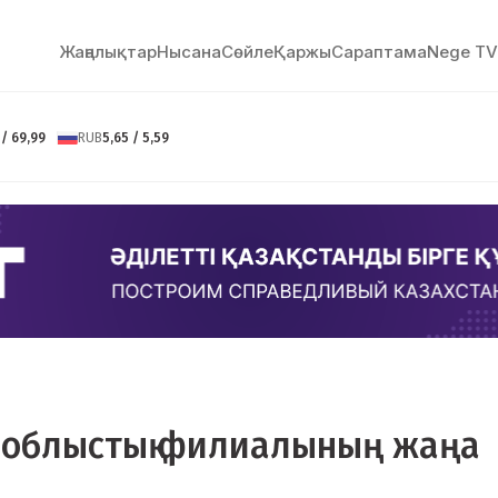
Жаңалықтар
Нысана
Сөйлe
Қаржы
Сараптама
Nege TV
 / 69,99
RUB
5,65 / 5,59
k облыстық филиалының жаңа