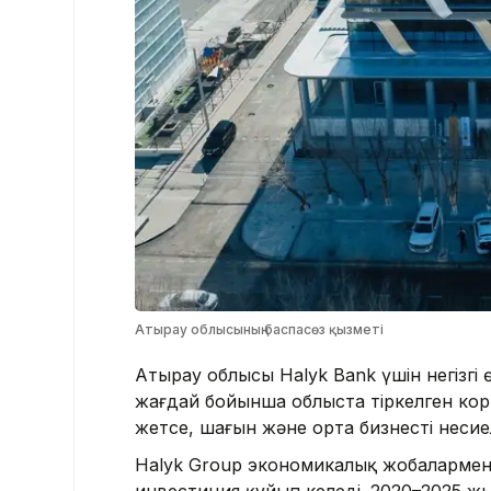
Атырау облысының баспасөз қызметі
Атырау облысы Halyk Bank үшін негізгі өң
жағдай бойынша облыста тіркелген корп
жетсе, шағын және орта бизнесті несиел
Halyk Group экономикалық жобалармен қ