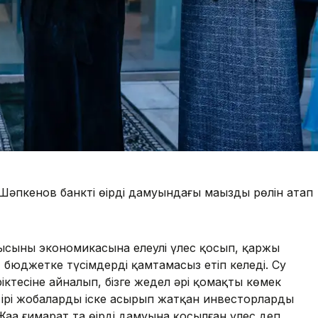
Шәпкенов банктің өңірдің дамуындағы маңызды рөлін атап
лысының экономикасына елеулі үлес қосып, қаржы
 бюджетке түсімдерді қамтамасыз етіп келеді. Су
ріктесіне айналып, бізге жедел әрі қомақты көмек
егі ірі жобаларды іске асырып жатқан инвесторлардың
ңа ғимарат та өңірдің дамуына қосылған үлес деп