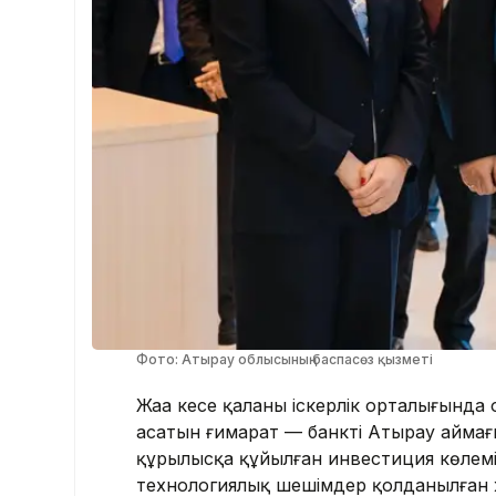
Фото: Атырау облысының баспасөз қызметі
Жаңа кеңсе қаланың іскерлік орталығын
асатын ғимарат — банктің Атырау аймағы
құрылысқа құйылған инвестиция көлемі 1
технологиялық шешімдер қолданылған ж