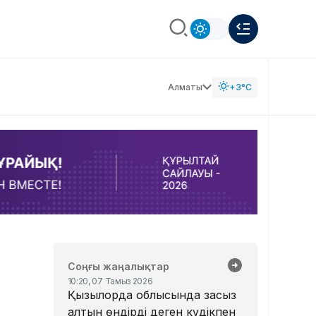
Алматы
+3°C
Соңғы жаңалықтар
10:20, 07 Тамыз 2026
Қызылорда облысында заңсыз
алтын өндірді деген күдікпен