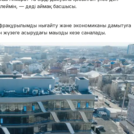
леймін, — деді аймақ басшысы.
к инфрақұрылымды нығайту және экономиканы дамытуға
 жүзеге асырудағы маңызды кезең саналады.