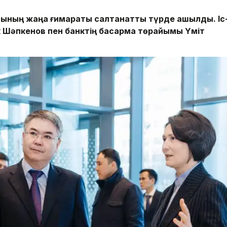
лының жаңа ғимараты салтанатты түрде ашылды. Іс
 Шәпкенов пен банктің басқарма төрайымы Үміт