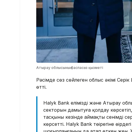
Атырау облысының баспасөз қызметі
Рәсімде сөз сөйлеген облыс әкімі Серік 
өтті.
Halyk Bank еліміздің және Атырау об
секторын дамытуға қолдау көрсетіп,
тасқыны кезінде аймақтың сенімді се
көрсетті. Halyk Bank төңірегіне өңірд
шоғырланғанын да атап өткен жөн. Жа