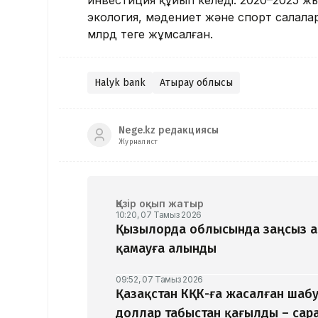
инвестиция құйып келеді. 2020–2025 жы
экология, мәдениет және спорт салала
млрд теңге жұмсалған.
Halyk bank
Атырау облысы
Nege.kz редакциясы
Журналист
Қазір оқып жатыр
10:20, 07 Тамыз 2026
Қызылорда облысында заңсыз алт
қамауға алынды
09:52, 07 Тамыз 2026
Қазақстан КҚК-ға жасалған шаб
доллар табыстан қағылды – са