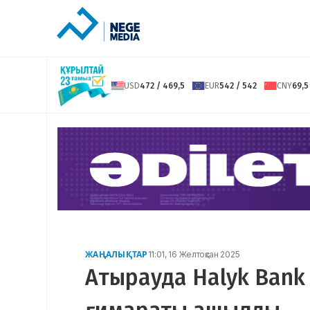
USD
472 / 469,5
EUR
542 / 542
CNY
69,5
ЖАҢАЛЫҚТАР
11:01, 16 Желтоқсан 2025
Атырауда Halyk Ban