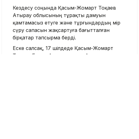
Кездесу соңында Қасым-Жомарт Тоқаев
Атырау облысының тұрақты дамуын
қамтамасыз етуге және тұрғындардың өмір
сүру сапасын жақсартуға бағытталған
бірқатар тапсырма берді.
Еске салсақ, 17 шілдеде Қасым-Жомарт
Тоқаев Болат Ақшолақовты Атырау
облысының әкімі лауазымына
тағайындады
.
Бұған дейін ол энергетика министрі,
Президенттің кеңесшісі, KAZENERGY
қауымдастығының төрағасы болған.
Атырау облысы
Болат Ақшолақов
Қасым-Жомарт Тоқаев
Nege.kz редакциясы