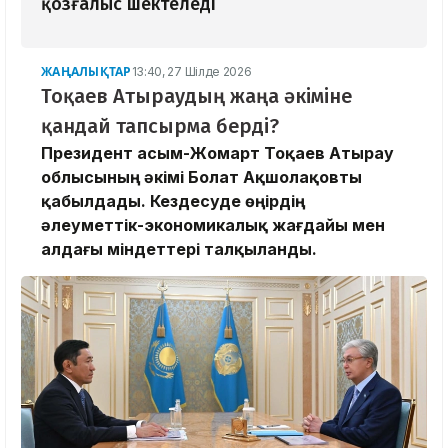
қозғалыс шектеледі
ЖАҢАЛЫҚТАР
13:40, 27 Шілде 2026
Тоқаев Атыраудың жаңа әкіміне
қандай тапсырма берді?
Президент Қасым-Жомарт Тоқаев Атырау
облысының әкімі Болат Ақшолақовты
қабылдады. Кездесуде өңірдің
әлеуметтік-экономикалық жағдайы мен
алдағы міндеттері талқыланды.