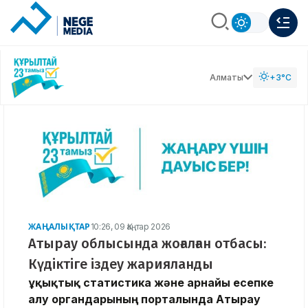
Алматы
+3°C
ЖАҢАЛЫҚТАР
10:26, 09 Қаңтар 2026
Атырау облысында жоғалған отбасы:
Күдіктіге іздеу жарияланды
Құқықтық статистика және арнайы есепке
алу органдарының порталында Атырау