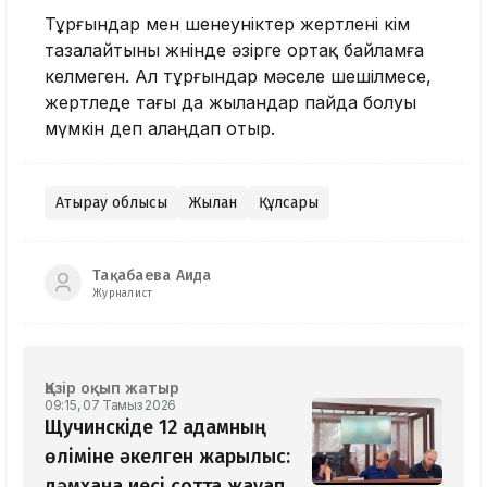
Тұрғындар мен шенеуніктер жертөлені кім
тазалайтыны жөнінде әзірге ортақ байламға
келмеген. Ал тұрғындар мәселе шешілмесе,
жертөледе тағы да жыландар пайда болуы
мүмкін деп алаңдап отыр.
Атырау облысы
Жылан
Құлсары
Тақабаева Аида
Журналист
Қазір оқып жатыр
09:15, 07 Тамыз 2026
Щучинскіде 12 адамның
өліміне әкелген жарылыс:
дәмхана иесі сотта жауап