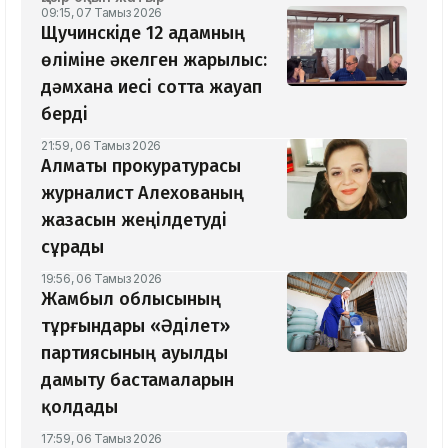
09:15, 07 Тамыз 2026
Щучинскіде 12 адамның
өліміне әкелген жарылыс:
дәмхана иесі сотта жауап
берді
21:59, 06 Тамыз 2026
Алматы прокуратурасы
журналист Алехованың
жазасын жеңілдетуді
сұрады
19:56, 06 Тамыз 2026
Жамбыл облысының
тұрғындары «Әділет»
партиясының ауылды
дамыту бастамаларын
қолдады
17:59, 06 Тамыз 2026