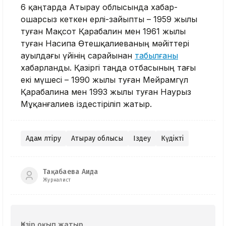
6 қаңтарда Атырау облысында хабар-
ошарсыз кеткен ерлі-зайыпты – 1959 жылы
туған Мақсот Қарабалин мен 1961 жылы
туған Насипа Өтешқалиеваның мәйіттері
ауылдағы үйінің сарайынан
табылғаны
хабарланды. Қазіргі таңда отбасының тағы
екі мүшесі – 1990 жылы туған Мейрамгүл
Қарабалина мен 1993 жылы туған Наурыз
Мұқанғалиев іздестіріліп жатыр.
Адам өлтіру
Атырау облысы
Іздеу
Күдікті
Тақабаева Аида
Журналист
Қазір оқып жатыр