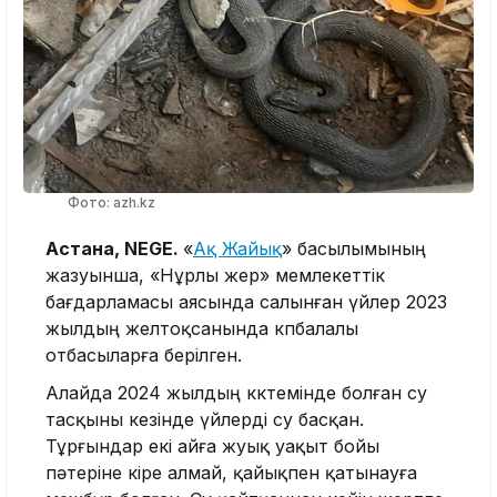
Фото: azh.kz
Астана, NEGE.
«
Ақ Жайық
» басылымының
жазуынша, «Нұрлы жер» мемлекеттік
бағдарламасы аясында салынған үйлер 2023
жылдың желтоқсанында көпбалалы
отбасыларға берілген.
Алайда 2024 жылдың көктемінде болған су
тасқыны кезінде үйлерді су басқан.
Тұрғындар екі айға жуық уақыт бойы
пәтеріне кіре алмай, қайықпен қатынауға