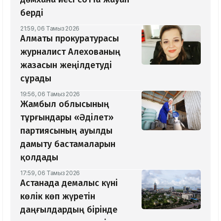
берді
21:59, 06 Тамыз 2026
Алматы прокуратурасы
журналист Алехованың
жазасын жеңілдетуді
сұрады
19:56, 06 Тамыз 2026
Жамбыл облысының
тұрғындары «Әділет»
партиясының ауылды
дамыту бастамаларын
қолдады
17:59, 06 Тамыз 2026
Астанада демалыс күні
көлік көп жүретін
даңғылдардың бірінде