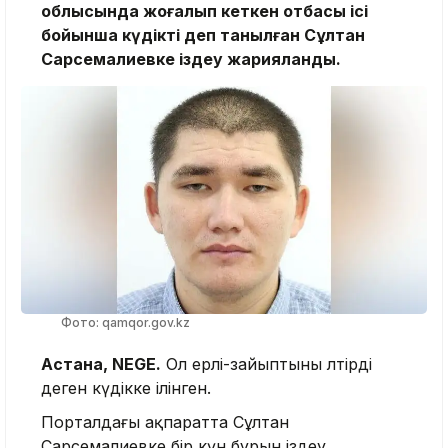
облысында жоғалып кеткен отбасы ісі
бойынша күдікті деп танылған Сұлтан
Сарсемалиевке іздеу жарияланды.
Фото: qamqor.gov.kz
Астана, NEGE.
Ол ерлі-зайыптыны өлтірді
деген күдікке ілінген.
Порталдағы ақпаратта Сұлтан
Сарсемалиевке бір күн бұрын іздеу