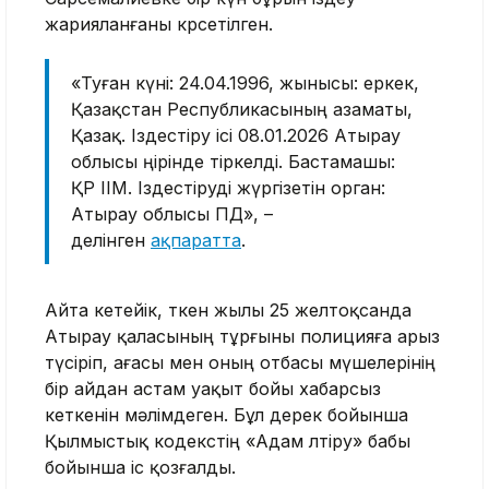
жарияланғаны көрсетілген.
«Туған күні: 24.04.1996, жынысы: еркек,
Қазақстан Республикасының азаматы,
Қазақ. Іздестіру ісі 08.01.2026 Атырау
облысы өңірінде тіркелді. Бастамашы:
ҚР ІІМ. Іздестіруді жүргізетін орган:
Атырау облысы ПД», –
делінген
ақпаратта
.
Айта кетейік, өткен жылы 25 желтоқсанда
Атырау қаласының тұрғыны полицияға арыз
түсіріп, ағасы мен оның отбасы мүшелерінің
бір айдан астам уақыт бойы хабарсыз
кеткенін мәлімдеген. Бұл дерек бойынша
Қылмыстық кодекстің «Адам өлтіру» бабы
бойынша іс қозғалды.