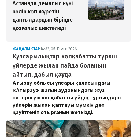
Астанада демалыс күні
көлік көп жүретін
даңғылдардың бірінде
қозғалыс шектеледі
ЖАҢАЛЫҚТАР
14:32, 05 Тамыз 2026
Құлсарылықтар көпқабатты тұрғын
үйлерде жылан пайда болғанын
айтып, дабыл қағуда
Атырау облысы Құлсары қаласындағы
«Атырау» шағын ауданындағы жүз
пәтерлі үш көпқабатты үйдің тұрғындары
үйлерін жылан қаптауы мүмкін деп
қауіптеніп отырғанын жеткізді.