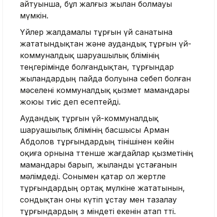
айтуынша, бұл жалғыз жылан болмауы
мүмкін.
Үйлер жалдамалы тұрғын үй санатына
жататындықтан және аудандық тұрғын үй-
коммуналдық шаруашылық бөлімінің
теңгерімінде болғандықтан, тұрғындар
жыландардың пайда болуына себеп болған
мәселені коммуналдық қызмет мамандары
жоюы тиіс деп есептейді.
Аудандық тұрғын үй-коммуналдық
шаруашылық бөлімінің басшысы Арман
Абдолов тұрғындардың өтінішінен кейін
оқиға орнына төтенше жағдайлар қызметінің
мамандары барып, жыланды ұстағанын
мәлімдеді. Сонымен қатар ол жертөле
тұрғындардың ортақ мүлкіне жататынын,
сондықтан оны күтіп ұстау мен тазалау
тұрғындардың өз міндеті екенін атап өтті.