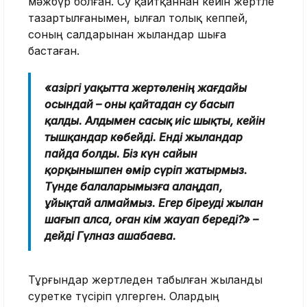
мәжбүр болған. Су қайтқаннан кейін жертөле
тазартылғанымен, ылғал толық кеппей,
соның салдарынан жыландар шыға
бастаған.
«Қазіргі уақытта жертөленің жағдайы
осындай – оны қайтадан су басып
қалды. Алдымен сасық иіс шықты, кейін
тышқандар көбейді. Енді жыландар
пайда болды. Біз күн сайын
қорқынышпен өмір сүріп жатырмыз.
Түнде балаларымызға алаңдап,
ұйықтай алмаймыз. Егер біреуді жылан
шағып алса, оған кім жауап береді?» –
дейді Гүлназ Қашабаева.
Тұрғындар жертөледен табылған жыланды
суретке түсіріп үлгерген. Олардың