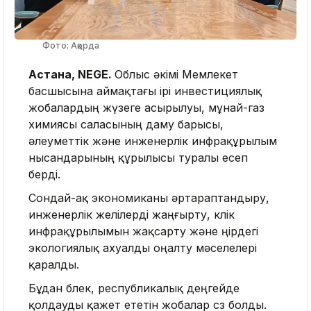
Фото: Ақорда
Астана, NEGE.
Облыс әкімі Мемлекет
басшысына аймақтағы ірі инвестициялық
жобалардың жүзеге асырылуы, мұнай-газ
химиясы саласының даму барысы,
әлеуметтік және инженерлік инфрақұрылым
нысандарының құрылысы туралы есеп
берді.
Сондай-ақ экономиканы әртараптандыру,
инженерлік желілерді жаңғырту, көлік
инфрақұрылымын жақсарту және өңірдегі
экологиялық ахуалды оңалту мәселелері
қаралды.
Бұдан бөлек, республикалық деңгейде
қолдауды қажет ететін жобалар сөз болды.