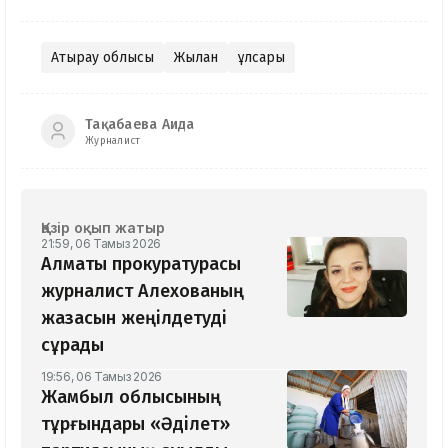
Атырау облысы
Жылан
Құлсары
Тақабаева Аида
Журналист
Қазір оқып жатыр
21:59, 06 Тамыз 2026
Алматы прокуратурасы
журналист Алехованың
жазасын жеңілдетуді
сұрады
19:56, 06 Тамыз 2026
Жамбыл облысының
тұрғындары «Әділет»