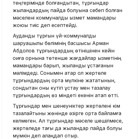
теңгерімінде болғандықтан, тұрғындар
жыландардың пайда болуына себеп болған
мәселені коммуналдық қызмет мамандары
жоюы тиіс деп есептейді.
Аудандық тұрғын үй-коммуналдық
шаруашылық бөлімінің басшысы Арман
Абдолов тұрғындардың өтінішінен кейін
оқиға орнына төтенше жағдайлар қызметінің
мамандары барып, жыланды ұстағанын
мәлімдеді. Сонымен қатар ол жертөле
тұрғындардың ортақ мүлкіне жататынын,
сондықтан оны күтіп ұстау мен тазалау
тұрғындардың өз міндеті екенін атап өтті.
Тұрғындар мен шенеуніктер жертөлені кім
тазалайтыны жөнінде әзірге ортақ байламға
келмеген. Ал тұрғындар мәселе шешілмесе,
жертөледе тағы да жыландар пайда болуы
мүмкін деп алаңдап отыр.