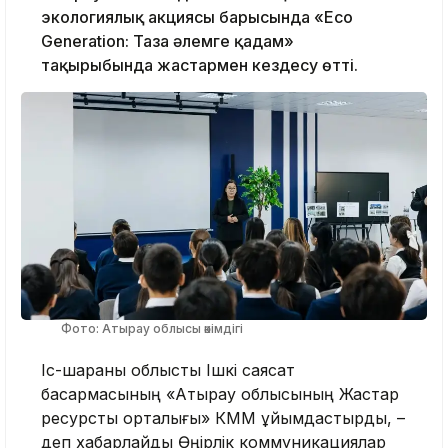
экологиялық акциясы барысында «Eco
Generation: Таза әлемге қадам»
тақырыбында жастармен кездесу өтті.
Фото: Атырау облысы әкімдігі
Іс-шараны облыстық Ішкі саясат
басқармасының «Атырау облысының Жастар
ресурстық орталығы» КММ ұйымдастырды, –
деп хабарлайды Өңірлік коммуникациялар