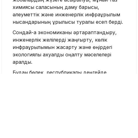
химиясы саласының даму барысы,
әлеуметтік және инженерлік инфрақұрылым
нысандарының құрылысы туралы есеп берді.
Сондай-ақ экономиканы әртараптандыру,
инженерлік желілерді жаңғырту, көлік
инфрақұрылымын жақсарту және өңірдегі
экологиялық ахуалды оңалту мәселелері
қаралды.
Бұдан бөлек, республикалық деңгейде
қолдауды қажет ететін жобалар сөз болды.
Кездесу соңында Қасым-Жомарт Тоқаев
Атырау облысының тұрақты дамуын
қамтамасыз етуге және тұрғындардың өмір
сүру сапасын жақсартуға бағытталған
бірқатар тапсырма берді.
Еске салсақ, 17 шілдеде Қасым-Жомарт
Тоқаев Болат Ақшолақовты Атырау облысының