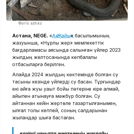
Фото: azh.kz
Астана, NEGE.
«
Ақ Жайық
» басылымының
жазуынша, «Нұрлы жер» мемлекеттік
бағдарламасы аясында салынған үйлер 2023
жылдың желтоқсанында көпбалалы
отбасыларға берілген.
Алайда 2024 жылдың көктемінде болған су
тасқыны кезінде үйлерді су басқан. Тұрғындар
екі айға жуық уақыт бойы пәтеріне кіре алмай,
қайықпен қатынауға мәжбүр болған. Су
қайтқаннан кейін жертөле тазартылғанымен,
ылғал толық кеппей, соның салдарынан
жыландар шыға бастаған.
«Қазіргі уақытта жертөленің жағдайы