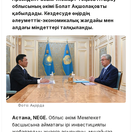
облысының әкімі Болат Ақшолақовты
қабылдады. Кездесуде өңірдің
әлеуметтік-экономикалық жағдайы мен
алдағы міндеттері талқыланды.
Фото: Ақорда
Астана, NEGE.
Облыс әкімі Мемлекет
басшысына аймақтағы ірі инвестициялық
жобалардың жүзеге асырылуы, мұнай-газ