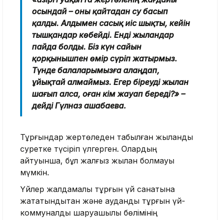
осындай – оны қайтадан су басып
қалды. Алдымен сасық иіс шықты, кейін
тышқандар көбейді. Енді жыландар
пайда болды. Біз күн сайын
қорқынышпен өмір сүріп жатырмыз.
Түнде балаларымызға алаңдап,
ұйықтай алмаймыз. Егер біреуді жылан
шағып алса, оған кім жауап береді?» –
дейді Гүлназ Қашабаева.
Тұрғындар жертөледен табылған жыланды
суретке түсіріп үлгерген. Олардың
айтуынша, бұл жалғыз жылан болмауы
мүмкін.
Үйлер жалдамалы тұрғын үй санатына
жататындықтан және аудандық тұрғын үй-
коммуналдық шаруашылық бөлімінің