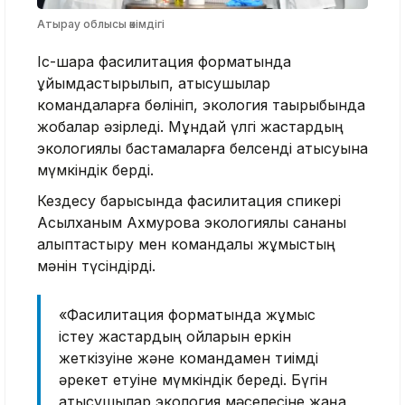
Атырау облысы әкімдігі
Іс-шара фасилитация форматында
ұйымдастырылып, қатысушылар
командаларға бөлініп, экология тақырыбында
жобалар әзірледі. Мұндай үлгі жастардың
экологиялық бастамаларға белсенді қатысуына
мүмкіндік берді.
Кездесу барысында фасилитация спикері
Асылханым Ахмурова экологиялық сананы
қалыптастыру мен командалық жұмыстың
мәнін түсіндірді.
«Фасилитация форматында жұмыс
істеу жастардың ойларын еркін
жеткізуіне және командамен тиімді
әрекет етуіне мүмкіндік береді. Бүгін
қатысушылар экология мәселесіне жаңа