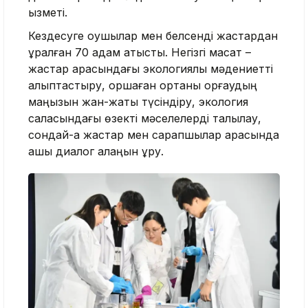
қызметі.
Кездесуге оқушылар мен белсенді жастардан
құралған 70 адам қатысты. Негізгі мақсат –
жастар арасындағы экологиялық мәдениетті
қалыптастыру, қоршаған ортаны қорғаудың
маңызын жан-жақты түсіндіру, экология
саласындағы өзекті мәселелерді талқылау,
сондай-ақ жастар мен сарапшылар арасында
ашық диалог алаңын құру.