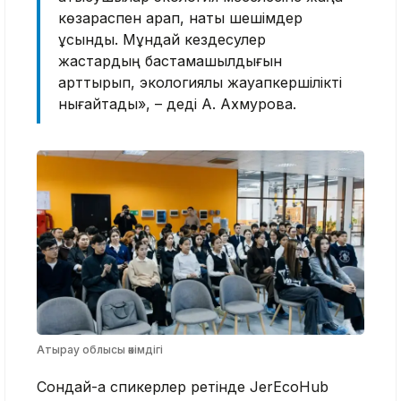
көзқараспен қарап, нақты шешімдер
ұсынды. Мұндай кездесулер
жастардың бастамашылдығын
арттырып, экологиялық жауапкершілікті
нығайтады», – деді А. Ахмурова.
Атырау облысы әкімдігі
Сондай-ақ спикерлер ретінде JerEcoHub