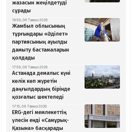
жазасын жеңілдетуді
сұрады
19:56, 06 Тамыз 2026
Жамбыл облысының
тұрғындары «Әділет»
партиясының ауылды
дамыту бастамаларын
қолдады
17:59, 06 Тамыз 2026
Астанада демалыс күні
көлік көп жүретін
даңғылдардың бірінде
қозғалыс шектеледі
17:15, 06 Тамыз 2026
ERG-дегі мемлекеттің
үлесін енді «Самұрық-
Қазына» басқарады