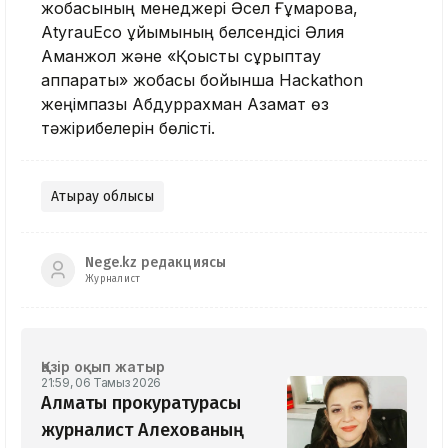
жобасының менеджері Әсел Ғұмарова,
AtyrauEco ұйымының белсендісі Әлия
Аманжол және «Қоқысты сұрыптау
аппараты» жобасы бойынша Hackathon
жеңімпазы Абдуррахман Азамат өз
тәжірибелерін бөлісті.
Атырау облысы
Nege.kz редакциясы
Журналист
Қазір оқып жатыр
21:59, 06 Тамыз 2026
Алматы прокуратурасы
журналист Алехованың