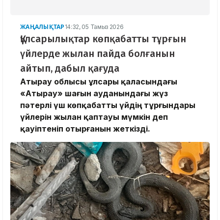
ЖАҢАЛЫҚТАР
14:32, 05 Тамыз 2026
Құлсарылықтар көпқабатты тұрғын
үйлерде жылан пайда болғанын
айтып, дабыл қағуда
Атырау облысы Құлсары қаласындағы
«Атырау» шағын ауданындағы жүз
пәтерлі үш көпқабатты үйдің тұрғындары
үйлерін жылан қаптауы мүмкін деп
қауіптеніп отырғанын жеткізді.