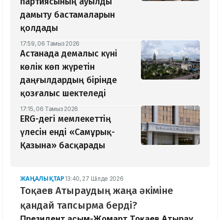
партиясының ауылды
дамыту бастамаларын
қолдады
17:59, 06 Тамыз 2026
Астанада демалыс күні
көлік көп жүретін
даңғылдардың бірінде
қозғалыс шектеледі
17:15, 06 Тамыз 2026
ERG-дегі мемлекеттің
үлесін енді «Самұрық-
Қазына» басқарады
ЖАҢАЛЫҚТАР
13:40, 27 Шілде 2026
Тоқаев Атыраудың жаңа әкіміне
қандай тапсырма берді?
Президент Қасым-Жомарт Тоқаев Атырау