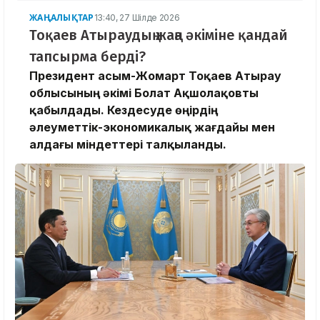
ЖАҢАЛЫҚТАР
13:40, 27 Шілде 2026
Тоқаев Атыраудың жаңа әкіміне қандай
тапсырма берді?
Президент Қасым-Жомарт Тоқаев Атырау
облысының әкімі Болат Ақшолақовты
қабылдады. Кездесуде өңірдің
әлеуметтік-экономикалық жағдайы мен
алдағы міндеттері талқыланды.