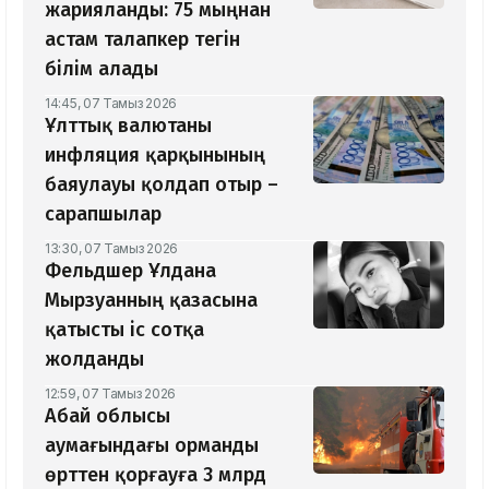
жарияланды: 75 мыңнан
астам талапкер тегін
білім алады
14:45, 07 Тамыз 2026
Ұлттық валютаны
инфляция қарқынының
баяулауы қолдап отыр –
сарапшылар
13:30, 07 Тамыз 2026
Фельдшер Ұлдана
Мырзуанның қазасына
қатысты іс сотқа
жолданды
12:59, 07 Тамыз 2026
Абай облысы
аумағындағы орманды
өрттен қорғауға 3 млрд