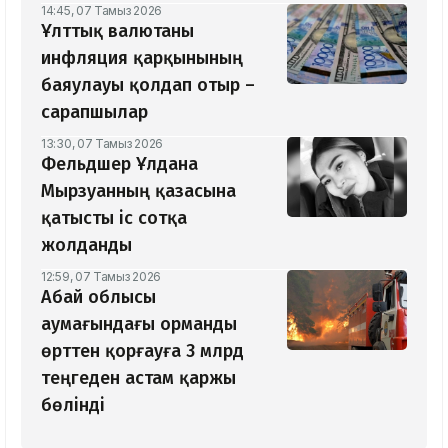
14:45, 07 Тамыз 2026
Ұлттық валютаны
инфляция қарқынының
баяулауы қолдап отыр –
сарапшылар
13:30, 07 Тамыз 2026
Фельдшер Ұлдана
Мырзуанның қазасына
қатысты іс сотқа
жолданды
12:59, 07 Тамыз 2026
Абай облысы
аумағындағы орманды
өрттен қорғауға 3 млрд
теңгеден астам қаржы
бөлінді