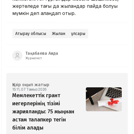
жертөледе тағы да жыландар пайда болуы
мүмкін деп алаңдап отыр.
Атырау облысы
Жылан
Құлсары
Тақабаева Аида
Журналист
Қазір оқып жатыр
15:11, 07 Тамыз 2026
Мемлекеттік грант
иегерлерінің тізімі
жарияланды: 75 мыңнан
астам талапкер тегін
білім алады