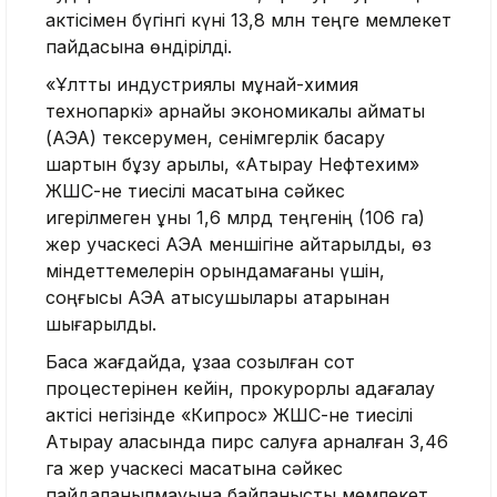
актісімен бүгінгі күні 13,8 млн теңге мемлекет
пайдасына өндірілді.
«Ұлттық индустриялық мұнай-химия
технопаркі» арнайы экономикалық аймақты
(АЭА) тексерумен, сенімгерлік басқару
шартын бұзу арқылы, «Атырау Нефтехим»
ЖШС-не тиесілі мақсатына сәйкес
игерілмеген құны 1,6 млрд теңгенің (106 га)
жер учаскесі АЭА меншігіне қайтарылды, өз
міндеттемелерін орындамағаны үшін,
соңғысы АЭА қатысушылары қатарынан
шығарылды.
Басқа жағдайда, ұзаққа созылған сот
процестерінен кейін, прокурорлық қадағалау
актісі негізінде «Кипрос» ЖШС-не тиесілі
Атырау қаласында пирс салуға арналған 3,46
га жер учаскесі мақсатына сәйкес
пайдаланылмауына байланысты мемлекет