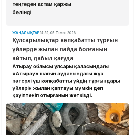
теңгеден астам қаржы
бөлінді
ЖАҢАЛЫҚТАР
14:32, 05 Тамыз 2026
Құлсарылықтар көпқабатты тұрғын
үйлерде жылан пайда болғанын
айтып, дабыл қағуда
Атырау облысы Құлсары қаласындағы
«Атырау» шағын ауданындағы жүз
пәтерлі үш көпқабатты үйдің тұрғындары
үйлерін жылан қаптауы мүмкін деп
қауіптеніп отырғанын жеткізді.