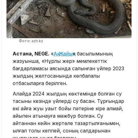
Фото: azh.kz
Астана, NEGE.
«
Ақ Жайық
» басылымының
жазуынша, «Нұрлы жер» мемлекеттік
бағдарламасы аясында салынған үйлер 2023
жылдың желтоқсанында көпбалалы
отбасыларға берілген.
Алайда 2024 жылдың көктемінде болған су
тасқыны кезінде үйлерді су басқан. Тұрғындар
екі айға жуық уақыт бойы пәтеріне кіре алмай,
қайықпен қатынауға мәжбүр болған. Су
қайтқаннан кейін жертөле тазартылғанымен,
ылғал толық кеппей, соның салдарынан
жыландар шыға бастаған.