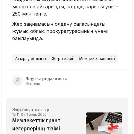
меншігіне қайтарылды, жердің нарықтық құны –
250 млн теңге.
Жер заңнамасын қолдану саласындағы
жұмыс облыс прокуратурасының үнемі
бақылауында.
Атырау облысы
Жер телімі
Мемлекет меншігі
Nege.kz редакциясы
Журналист
Қазір оқып жатыр
15:11, 07 Тамыз 2026
Мемлекеттік грант
иегерлерінің тізімі