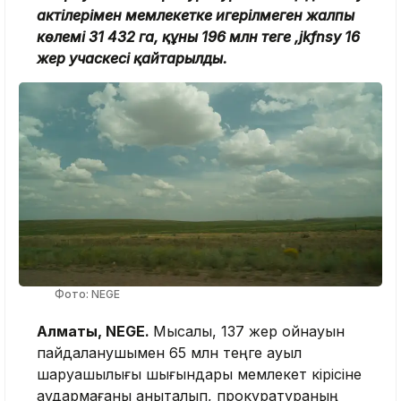
актілерімен мемлекетке игерілмеген жалпы
көлемі 31 432 га, құны 196 млн теңге ,jkfnsy 16
жер учаскесі қайтарылды.
Фото: NEGE
Алматы, NEGE.
Мысалы, 137 жер қойнауын
пайдаланушымен 65 млн теңге ауыл
шаруашылығы шығындары мемлекет кірісіне
аудармағаны анықталып, прокуратураның