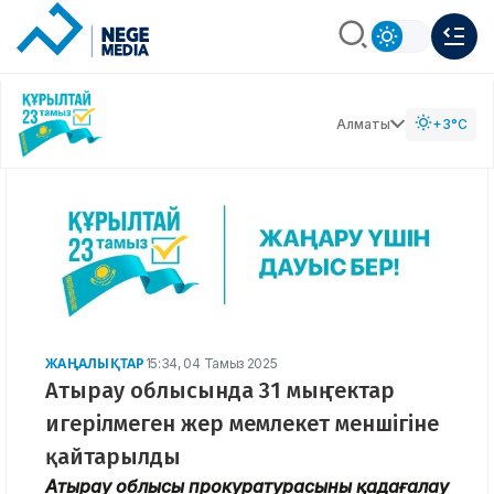
Алматы
+3°C
ЖАҢАЛЫҚТАР
15:34, 04 Тамыз 2025
Атырау облысында 31 мың гектар
игерілмеген жер мемлекет меншігіне
қайтарылды
Атырау облысы прокуратурасының қадағалау