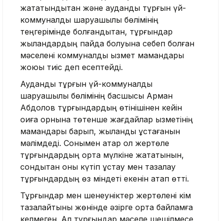
жататындықтан және аудандық тұрғын үй-
коммуналдық шаруашылық бөлімінің
теңгерімінде болғандықтан, тұрғындар
жыландардың пайда болуына себеп болған
мәселені коммуналдық қызмет мамандары
жоюы тиіс деп есептейді.
Аудандық тұрғын үй-коммуналдық
шаруашылық бөлімінің басшысы Арман
Абдолов тұрғындардың өтінішінен кейін
оқиға орнына төтенше жағдайлар қызметінің
мамандары барып, жыланды ұстағанын
мәлімдеді. Сонымен қатар ол жертөле
тұрғындардың ортақ мүлкіне жататынын,
сондықтан оны күтіп ұстау мен тазалау
тұрғындардың өз міндеті екенін атап өтті.
Тұрғындар мен шенеуніктер жертөлені кім
тазалайтыны жөнінде әзірге ортақ байламға
келмеген. Ал тұрғындар мәселе шешілмесе,