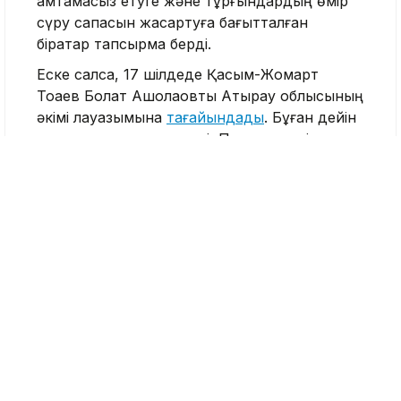
қамтамасыз етуге және тұрғындардың өмір
сүру сапасын жақсартуға бағытталған
бірқатар тапсырма берді.
Еске салсақ, 17 шілдеде Қасым-Жомарт
Тоқаев Болат Ақшолақовты Атырау облысының
әкімі лауазымына
тағайындады
. Бұған дейін
ол энергетика министрі, Президенттің
кеңесшісі, KAZENERGY қауымдастығының
төрағасы болған.
Атырау облысы
Болат Ақшолақов
Қасым-Жомарт Тоқаев
Nege.kz редакциясы
Журналист