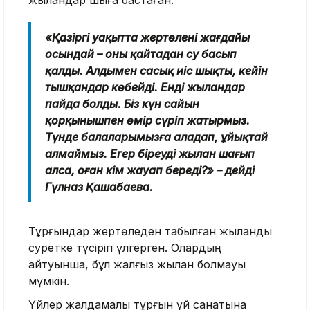
«Қазіргі уақытта жертөленің жағдайы
осындай – оны қайтадан су басып
қалды. Алдымен сасық иіс шықты, кейін
тышқандар көбейді. Енді жыландар
пайда болды. Біз күн сайын
қорқынышпен өмір сүріп жатырмыз.
Түнде балаларымызға алаңдап, ұйықтай
алмаймыз. Егер біреуді жылан шағып
алса, оған кім жауап береді?» – дейді
Гүлназ Қашабаева.
Тұрғындар жертөледен табылған жыланды
суретке түсіріп үлгерген. Олардың
айтуынша, бұл жалғыз жылан болмауы
мүмкін.
Үйлер жалдамалы тұрғын үй санатына