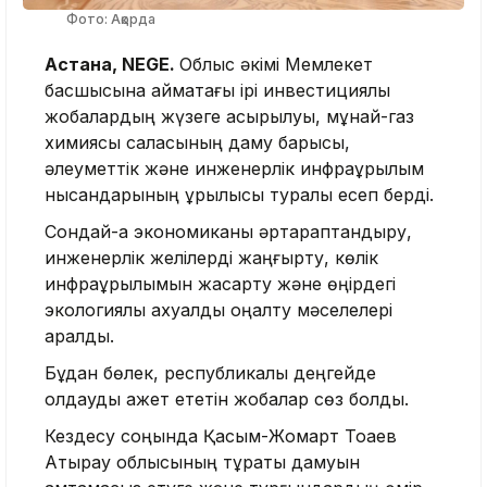
Фото: Ақорда
Астана, NEGE.
Облыс әкімі Мемлекет
басшысына аймақтағы ірі инвестициялық
жобалардың жүзеге асырылуы, мұнай-газ
химиясы саласының даму барысы,
әлеуметтік және инженерлік инфрақұрылым
нысандарының құрылысы туралы есеп берді.
Сондай-ақ экономиканы әртараптандыру,
инженерлік желілерді жаңғырту, көлік
инфрақұрылымын жақсарту және өңірдегі
экологиялық ахуалды оңалту мәселелері
қаралды.
Бұдан бөлек, республикалық деңгейде
қолдауды қажет ететін жобалар сөз болды.
Кездесу соңында Қасым-Жомарт Тоқаев
Атырау облысының тұрақты дамуын