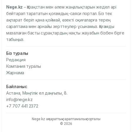
Nege.kz
– Қазақстан мен әлем жаңалықтарын жедел әрі
бейтарап тарататын қоғамдық-саяси портал. Біз тек
ақпарат беріп қана қоймай, өзекті оқиғаларға терең
сараптама мен арнайы зерттеулер ұсынамыз. Қоғамды
мазалаған басты сұрақтардың нақты жауабын бізбен бірге
табыңыз.
Біз туралы
Редакция
Компания туралы
Жарнама
Байланыс
Астана, Мәңгілік ел даңғылы, 8.
info@nege.kz
+7 707 441 2372
Nege.kz ақпараттық-сараптамалық порталы
© 2026