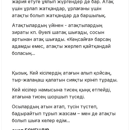
жария етуге ұялып жүргендер де бар. Атақ
үшін ұрлап жатқандар, ұрлағаны үшін
атақты болып жатқандар да баршылық.
Атақтылардың үйінен - атақтылардың
зираты көп. Әуелі шатақ шығады, сосын
артынан атақ шығады. «Кеңсайға» барсаң
адамды емес, атақты жерлеп қайтқандай
боласың...
Қызық. Кей кісілердің атағын алып қойсаң,
тыр-жалаңаш қалатын сияқты көрініп тұрады.
Кей кісілер намысына тисең қыңқ етпейді,
атағына тисең шоршып түседі.
Осылардың атын атап, түсін түстеп,
бадырайтып тұрып жазсам – мен де атақты
болып шыға келер едім...