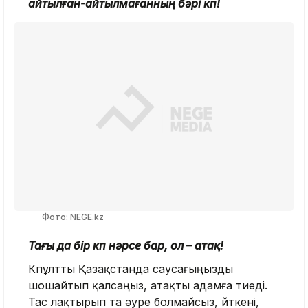
айтылған-айтылмағанның бәрі көп!
Фото: NEGE.kz
Тағы да бір көп нәрсе бар, ол – атақ!
Көпұлтты Қазақстанда саусағыңызды
шошайтып қалсаңыз, атақты адамға тиеді.
Тас лақтырып та әуре болмайсыз, өйткені,