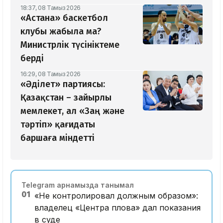
18:37, 08 Тамыз 2026
«Астана» баскетбол
клубы жабыла ма?
Министрлік түсініктеме
берді
16:29, 08 Тамыз 2026
«Әділет» партиясы:
Қазақстан – зайырлы
мемлекет, ал «Заң және
тәртіп» қағидаты
баршаға міндетті
Telegram арнамызда танымал
01
«Не контролировал должным образом»:
владелец «Центра плова» дал показания
в суде