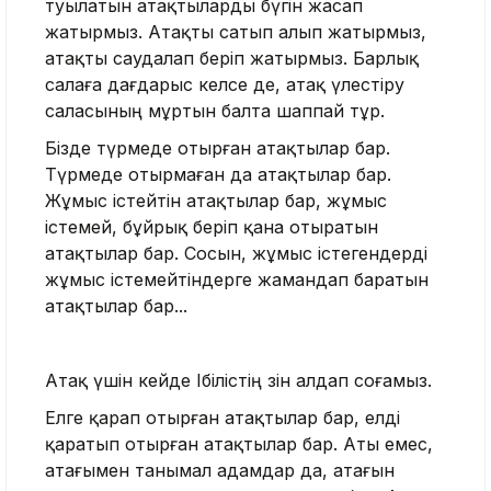
туылатын атақтыларды бүгін жасап
жатырмыз. Атақты сатып алып жатырмыз,
атақты саудалап беріп жатырмыз. Барлық
салаға дағдарыс келсе де, атақ үлестіру
саласының мұртын балта шаппай тұр.
Бізде түрмеде отырған атақтылар бар.
Түрмеде отырмаған да атақтылар бар.
Жұмыс істейтін атақтылар бар, жұмыс
істемей, бұйрық беріп қана отыратын
атақтылар бар. Сосын, жұмыс істегендерді
жұмыс істемейтіндерге жамандап баратын
атақтылар бар...
Атақ үшін кейде Ібілістің өзін алдап соғамыз.
Елге қарап отырған атақтылар бар, елді
қаратып отырған атақтылар бар. Аты емес,
атағымен танымал адамдар да, атағын