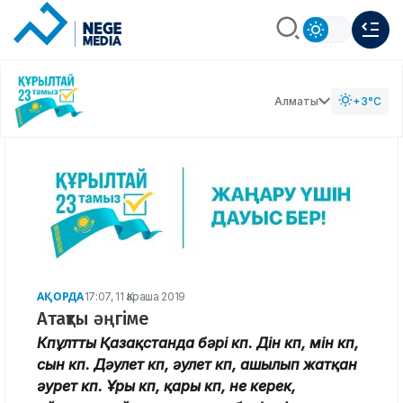
Алматы
+3°C
АҚОРДА
17:07, 11 Қараша 2019
Атақты әңгіме
Көпұлтты Қазақстанда бәрі көп. Дін көп, мін көп,
сын көп. Дәулет көп, әулет көп, ашылып жатқан
әурет көп. Ұры көп, қары көп, не керек,