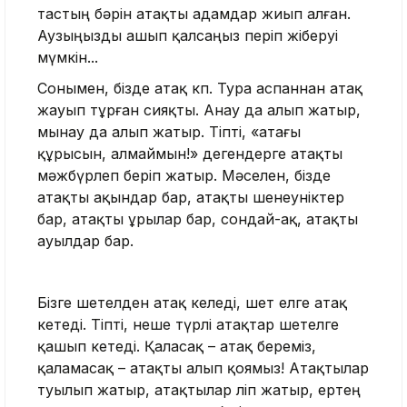
тастың бәрін атақты адамдар жиып алған.
Аузыңызды ашып қалсаңыз періп жіберуі
мүмкін...
Сонымен, бізде атақ көп. Тура аспаннан атақ
жауып тұрған сияқты. Анау да алып жатыр,
мынау да алып жатыр. Тіпті, «атағы
құрысын, алмаймын!» дегендерге атақты
мәжбүрлеп беріп жатыр. Мәселен, бізде
атақты ақындар бар, атақты шенеуніктер
бар, атақты ұрылар бар, сондай-ақ, атақты
ауылдар бар.
Бізге шетелден атақ келеді, шет елге атақ
кетеді. Тіпті, неше түрлі атақтар шетелге
қашып кетеді. Қаласақ – атақ береміз,
қаламасақ – атақты алып қоямыз! Атақтылар
туылып жатыр, атақтылар өліп жатыр, ертең