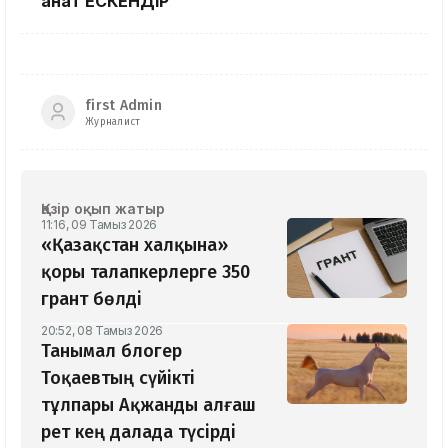
Қанат ЕСКЕНДІР
first Admin
Журналист
Қазір оқып жатыр
11:16, 09 Тамыз 2026
«Қазақстан халқына»
қоры талапкерлерге 350
грант бөлді
20:52, 08 Тамыз 2026
Танымал блогер
Тоқаевтың сүйікті
тұлпары Ақжанды алғаш
рет кең далада түсірді