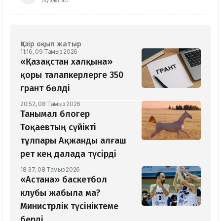
Журналист
Қазір оқып жатыр
11:16, 09 Тамыз 2026
«Қазақстан халқына»
қоры талапкерлерге 350
грант бөлді
20:52, 08 Тамыз 2026
Танымал блогер
Тоқаевтың сүйікті
тұлпары Ақжанды алғаш
рет кең далада түсірді
18:37, 08 Тамыз 2026
«Астана» баскетбол
клубы жабыла ма?
Министрлік түсініктеме
берді