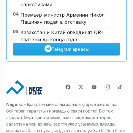
наркотиками
04
Премьер-министр Армении Никол
Пашинян подал в отставку
05
Казахстан и Китай объединят QR-
платежи до конца года
Telegram арнасы
Nege.kz
– Қазақстан мен әлем жаңалықтарын жедел әрі
бейтарап тарататын қоғамдық-саяси портал. Біз тек
ақпарат беріп қана қоймай, өзекті оқиғаларға терең
сараптама мен арнайы зерттеулер ұсынамыз. Қоғамды
мазалаған басты сұрақтардың нақты жауабын бізбен бірге