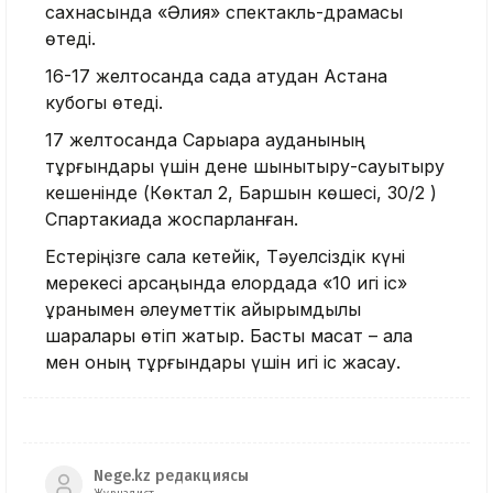
сахнасында «Әлия» спектакль-драмасы
өтеді.
16-17 желтоқсанда садақ атудан Астана
кубогы өтеді.
17 желтоқсанда Сарыарқа ауданының
тұрғындары үшін дене шынықтыру-сауықтыру
кешенінде (Көктал 2, Баршын көшесі, 30/2 )
Спартакиада жоспарланған.
Естеріңізге сала кетейік, Тәуелсіздік күні
мерекесі қарсаңында елордада «10 игі іс»
ұранымен әлеуметтік қайырымдылық
шаралары өтіп жатыр. Басты мақсат – қала
мен оның тұрғындары үшін игі іс жасау.
Nege.kz редакциясы