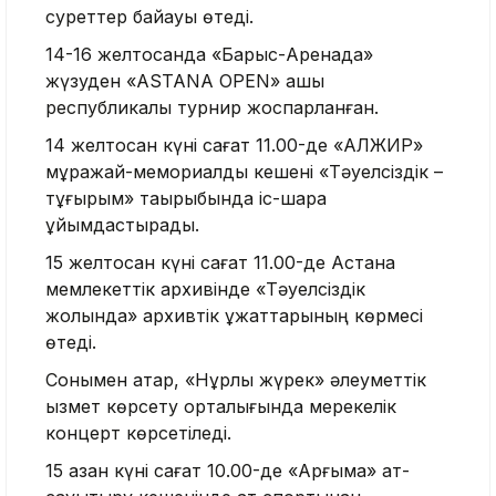
суреттер байқауы өтеді.
14-16 желтоқсанда «Барыс-Аренада»
жүзуден «ASTANA OPEN» ашық
республикалық турнир жоспарланған.
14 желтоқсан күні сағат 11.00-де «АЛЖИР»
мұражай-мемориалдық кешені «Тәуелсіздік –
тұғырым» тақырыбында іс-шара
ұйымдастырады.
15 желтоқсан күні сағат 11.00-де Астана
мемлекеттік архивінде «Тәуелсіздік
жолында» архивтік құжаттарының көрмесі
өтеді.
Сонымен қатар, «Нұрлы жүрек» әлеуметтік
қызмет көрсету орталығында мерекелік
концерт көрсетіледі.
15 қазан күні сағат 10.00-де «Арғымақ» ат-