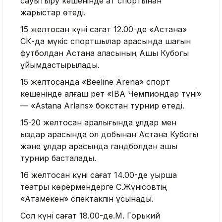
сауықтыру кешенінде ат спортынан
жарыстар өтеді.
15 желтоқсан күні сағат 12.00-де «Астана»
СК-да мүкіс спортшылар арасында шағын
футболдан Астана қаласының Ашық Кубогы
ұйымдастырылады.
15 желтоқсанда «Beeline Arena» спорт
кешенінде алғаш рет «ІВА Чемпиондар түні»
— «Astana Arlans» бокстан турнир өтеді.
15-20 желтоқсан аралығында ұлдар мен
қыздар арасында қол добынан Астана Кубогы
және ұлдар арасында гандболдан ашық
турнир басталады.
16 желтоқсан күні сағат 14.00-де қуыршақ
театры көрермендерге С.Жүнісовтің
«Атамекен» спектаклін ұсынады.
Сол күні сағат 18.00-де.М. Горький