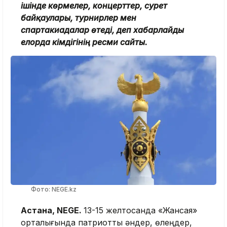
ішінде көрмелер, концерттер, сурет
байқаулары, турнирлер мен
спартакиадалар өтеді, деп хабарлайды
елорда әкімдігінің ресми сайты.
Фото: NEGE.kz
Астана, NEGE.
13-15 желтоқсанда «Жансая»
орталығында патриоттық әндер, өлеңдер,