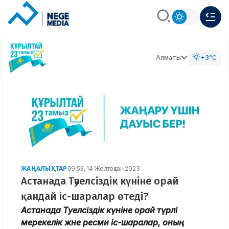
Алматы
+3°C
ЖАҢАЛЫҚТАР
09:53, 14 Желтоқсан 2023
Астанада Тәуелсіздік күніне орай
қандай іс-шаралар өтеді?
Астанада Тәуелсіздік күніне орай түрлі
мерекелік және ресми іс-шаралар, оның