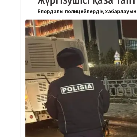
жүргізушісі қаза тап
Елордалық полицейлердің хабарлауынша