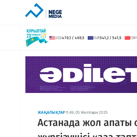
USD
470,1 / 469,5
EUR
541,2 / 541,5
CNY
ЖАҢАЛЫҚТАР
11:49, 05 Желтоқсан 2025
Астанада жол апаты 