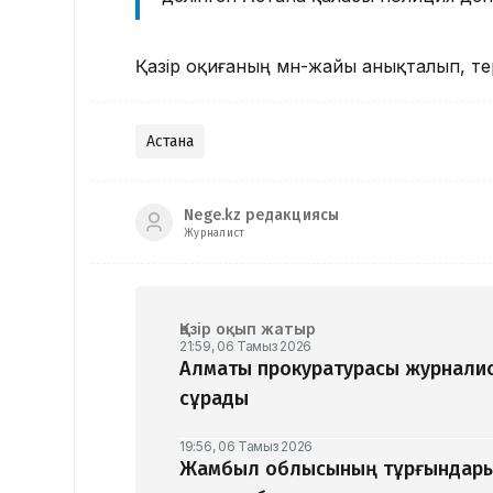
Қазір оқиғаның мән-жайы анықталып, те
Астана
Nege.kz редакциясы
Журналист
Қазір оқып жатыр
21:59, 06 Тамыз 2026
Алматы прокуратурасы журналис
сұрады
19:56, 06 Тамыз 2026
Жамбыл облысының тұрғындары