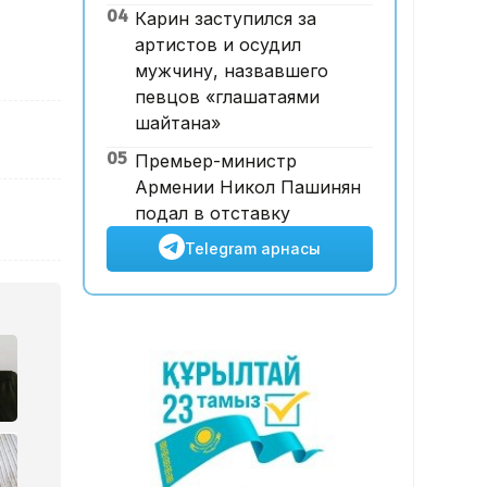
04
Карин заступился за
ұшқышсыз әуе таксиі алғаш
артистов и осудил
рет көкке көтерілді
мужчину, назвавшего
певцов «глашатаями
шайтана»
05
Премьер-министр
Армении Никол Пашинян
подал в отставку
Telegram арнасы