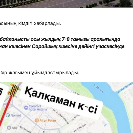
ының әкімдігі хабарлады.
е байланысты осы жылдың 7-8 тамызы аралығында
 көшесінен Сарайшық көшесіне дейінгі учаскесінде
ң бір жағымен ұйымдастырылады.