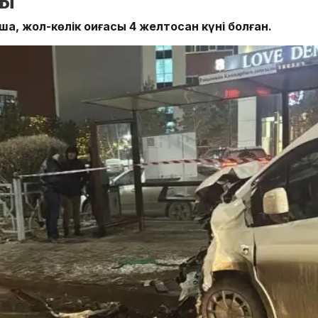
ты
, жол-көлік оқиғасы 4 желтоқсан күні болған.