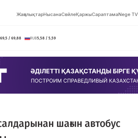
Жаңалықтар
Нысана
Сөйлe
Қаржы
Сараптама
Nege TV
69,5 / 69,88
RUB
5,58 / 5,59
салдарынан шағын автобус