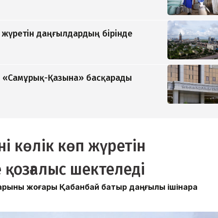
п жүретін даңғылдардың бірінде
ді «Самұрық-Қазына» басқарады
і көлік көп жүретін
 қозғалыс шектеледі
қарқыны жоғары Қабанбай батыр даңғылы ішінара