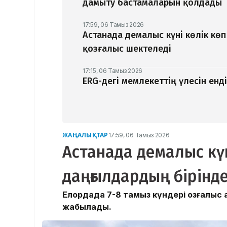
дамыту бастамаларын қолдады
17:59, 06 Тамыз 2026
Астанада демалыс күні көлік кө
қозғалыс шектеледі
17:15, 06 Тамыз 2026
ERG-дегі мемлекеттің үлесін ен
ЖАҢАЛЫҚТАР
17:59, 06 Тамыз 2026
Астанада демалыс күн
даңғылдардың бірінде
Елордада 7-8 тамыз күндері қозғалыс 
жабылады.