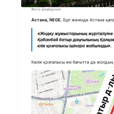
Фото: pixabay.com
Астана, NEGE.
Бұл жөнінде Астана қалас
«Жөндеу жұмыстарының жүргізілуін
Қабанбай батыр даңғылының Қалқаман
көлік қозғалысы ішінара жабылады».
Көлік қозғалысы екі бағытта да жолды