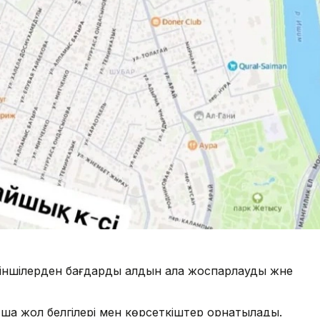
ргіншілерден бағдарды алдын ала жоспарлауды және
.
ытша жол белгілері мен көрсеткіштер орнатылады.