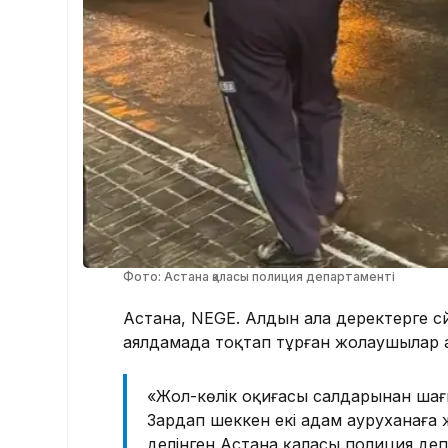
Фото: Астана қаласы полиция департаменті
Астана, NEGE. Алдын ала деректерге сәй
аялдамада тоқтап тұрған жолаушылар 
«Жол-көлік оқиғасы салдарынан шағ
Зардап шеккен екі адам ауруханаға 
делінген Астана қаласы полиция деп