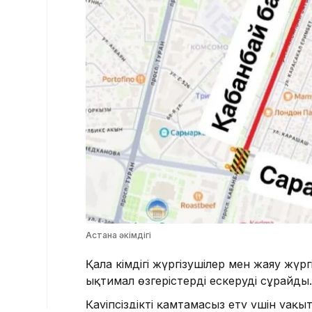
Астана әкімдігі
Қала әкімдігі жүргізушілер мен жаяу жү
ықтимал өзгерістерді ескеруді сұрайды
Қауіпсіздікті қамтамасыз ету үшін уақ