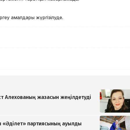
ргеу амалдары жүргізілуде.
т Алехованың жазасын жеңілдетуді
 «Әділет» партиясының ауылды