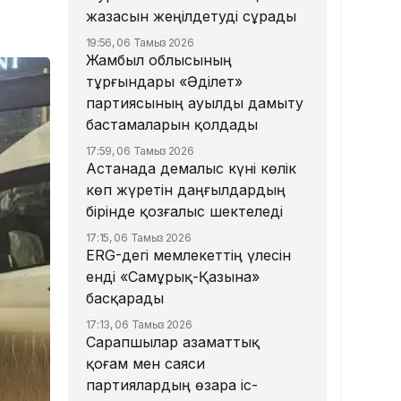
жазасын жеңілдетуді сұрады
19:56, 06 Тамыз 2026
Жамбыл облысының
тұрғындары «Әділет»
партиясының ауылды дамыту
бастамаларын қолдады
17:59, 06 Тамыз 2026
Астанада демалыс күні көлік
көп жүретін даңғылдардың
бірінде қозғалыс шектеледі
17:15, 06 Тамыз 2026
ERG-дегі мемлекеттің үлесін
енді «Самұрық-Қазына»
басқарады
17:13, 06 Тамыз 2026
Сарапшылар азаматтық
қоғам мен саяси
партиялардың өзара іс-