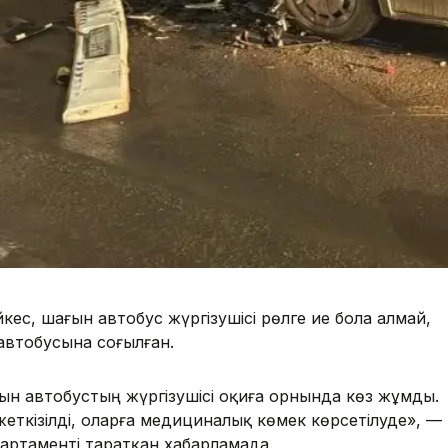
кес, шағын автобус жүргізушісі рөлге ие бола алмай,
автобусына соғылған.
ын автобустың жүргізушісі оқиға орнында көз жұмды.
жеткізілді, оларға медициналық көмек көрсетілуде», —
артаменті таратқан хабарламада.