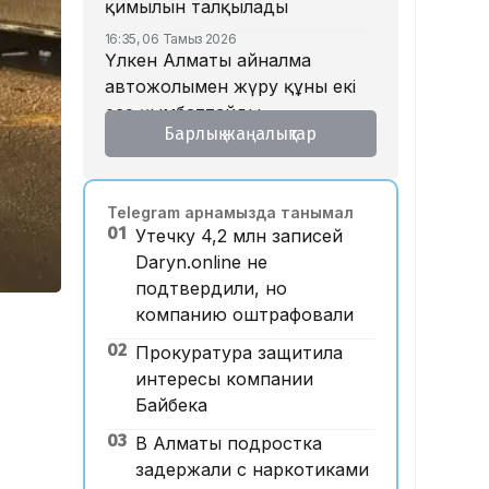
қимылын талқылады
16:35, 06 Тамыз 2026
Үлкен Алматы айналма
автожолымен жүру құны екі
есе қымбаттайды
Барлық жаңалықтар
16:32, 06 Тамыз 2026
Тойдағы тілек қандай болуы
керек? Этнограф дәстүрдің
Telegram арнамызда танымал
мәнін түсіндірді
01
Утечку 4,2 млн записей
16:26, 06 Тамыз 2026
Daryn.online не
«Уахабист емеспін»: Бекболат
подтвердили, но
Тілеухан діни ұстанымына
компанию оштрафовали
қатысты жауап берді
02
Прокуратура защитила
14:52, 06 Тамыз 2026
Қазақстанда 2 млн теңге
интересы компании
жалақы қай саланың
Байбека
мамандарына ұсынылады?
03
В Алматы подростка
14:05, 06 Тамыз 2026
задержали с наркотиками
Астанада жолаушы мінген