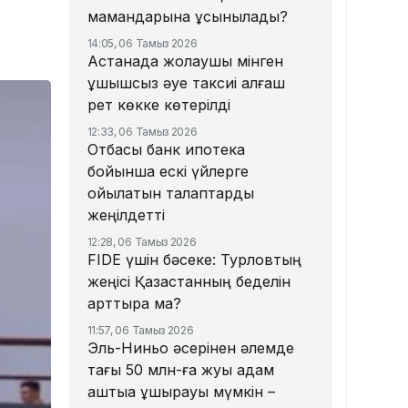
мамандарына ұсынылады?
14:05, 06 Тамыз 2026
Астанада жолаушы мінген
ұшқышсыз әуе таксиі алғаш
рет көкке көтерілді
12:33, 06 Тамыз 2026
Отбасы банк ипотека
бойынша ескі үйлерге
қойылатын талаптарды
жеңілдетті
12:28, 06 Тамыз 2026
​FIDE үшін бәсеке: Турловтың
жеңісі Қазақстанның беделін
арттыра ма?
11:57, 06 Тамыз 2026
Эль-Ниньо әсерінен әлемде
тағы 50 млн-ға жуық адам
аштыққа ұшырауы мүмкін –