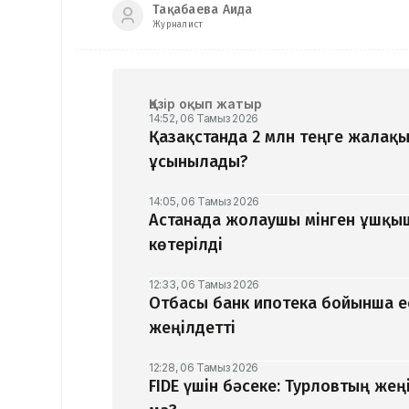
Тақабаева Аида
Журналист
Қазір оқып жатыр
14:52, 06 Тамыз 2026
Қазақстанда 2 млн теңге жалақ
ұсынылады?
14:05, 06 Тамыз 2026
Астанада жолаушы мінген ұшқышс
көтерілді
12:33, 06 Тамыз 2026
Отбасы банк ипотека бойынша е
жеңілдетті
12:28, 06 Тамыз 2026
​FIDE үшін бәсеке: Турловтың же