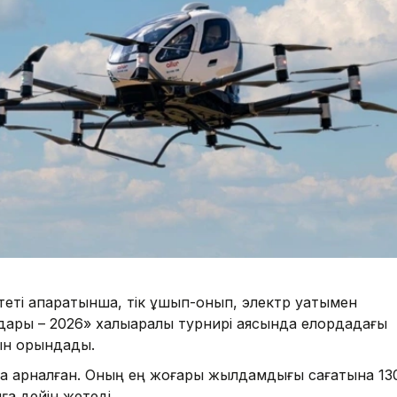
еті ақпаратынша, тік ұшып-қонып, электр қуатымен
дары – 2026» халықаралық турнирі аясында елордадағы
уын орындады.
ға арналған. Оның ең жоғары жылдамдығы сағатына 13
ға дейін жетеді.