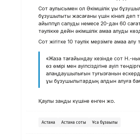
Сот қаулысымен ол Әкімшілік құқық бұзушыл
бұзушылықты жасағаны үшін кінәлі деп
айыппұл салуды немесе 20-дан 60 сағатқ
тәулікке дейін әкімшілік қамаққа алуды көз
Сот жігітке 10 тәулік мерзімге қамаққа а
«Жаза тағайындау кезінде сот Н.-ның
өз өмірі мен қауіпсіздігіне қауіп төн
алаңдаушылығын туғызғанын ескерді.
құқық бұзушылықтардың алдын алуға ба
Қаулы заңды күшіне енген жоқ.
Астана
Астана соты
Ұсақ бұзақылық