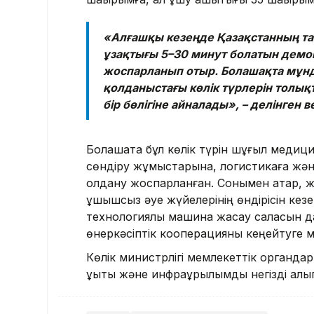
«Алғашқы кезеңде Қазақстанның таб
ұзақтығы 5–30 минут болатын демон
жоспарланып отыр. Болашақта мұн
қолданыстағы көлік түрлерін толы
бір бөлігіне айналады», – делінген
Болашақта бұл көлік түрін шұғыл медици
сөндіру жұмыстарына, логистикаға және 
қолдану жоспарланған. Сонымен қатар, 
ұшқышсыз әуе жүйелерінің өндірісін кез
технологиялы машина жасау саласын 
өнеркәсіптік кооперацияны кеңейтуге м
Көлік министрлігі мемлекеттік органдарм
құқықтық және инфрақұрылымдық негізді қа