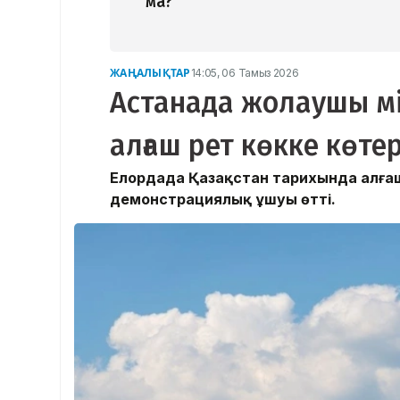
ма?
ЖАҢАЛЫҚТАР
14:05, 06 Тамыз 2026
Астанада жолаушы мі
алғаш рет көкке көтер
Елордада Қазақстан тарихында алғаш
демонстрациялық ұшуы өтті.