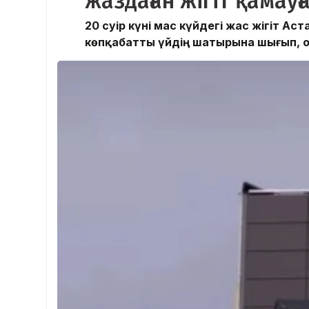
жаздаған жігіт қамау
20 сәуір күні мас күйдегі жас жігіт А
көпқабатты үйдің шатырына шығып, оқи