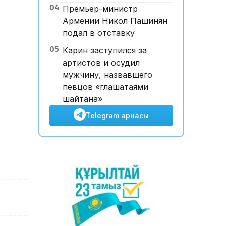
04
Премьер-министр
FIFA 4,2 млрд долларлық
Армении Никол Пашинян
жобаға байланысты кешірім
подал в отставку
сұрады
05
Карин заступился за
артистов и осудил
мужчину, назвавшего
певцов «глашатаями
шайтана»
Telegram арнасы