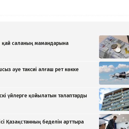
ы қай саланың мамандарына
ыз әуе таксиі алғаш рет көкке
скі үйлерге қойылатын талаптарды
ңісі Қазақстанның беделін арттыра