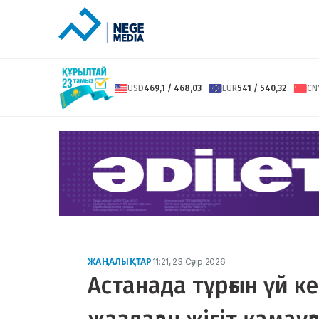
USD
469,1 / 468,03
EUR
541 / 540,32
CN
ЖАҢАЛЫҚТАР
11:21, 23 Сәуір 2026
Астанада тұрғын үй к