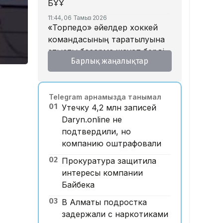
БҰҰ
11:44, 06 Тамыз 2026
«Торпедо» әйелдер хоккей
командасының таратылуына
қатысты басқарма жауап берді
Барлық жаңалықтар
11:23, 06 Тамыз 2026
Қазақстандықтар өзін кедей
сезінбеуі үшін айына қанша
Telegram арнамызда танымал
қаржыны қажет етеді?
01
Утечку 4,2 млн записей
10:30, 06 Тамыз 2026
Daryn.online не
Астанада ер адам темекі
подтвердили, но
тұтатқан сіріңкесін лақтырып,
компанию оштрафовали
тұрақта тұрған көлікті өртеп
жіберген
02
Прокуратура защитила
интересы компании
10:15, 06 Тамыз 2026
Блогер Қайсар Қамза
Байбека
Вьетнамнан Қазақстанға
03
В Алматы подростка
жеткізіліп жатыр
задержали с наркотиками
09:52, 06 Тамыз 2026