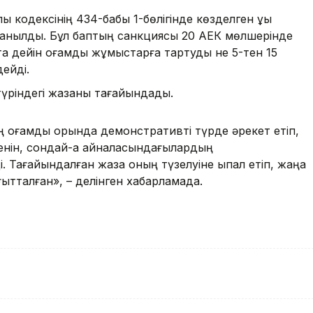
ық кодексінің 434-бабы 1-бөлігінде көзделген құқық
 танылды. Бұл баптың санкциясы 20 АЕК мөлшерінде
а дейін қоғамдық жұмыстарға тартуды не 5-тен 15
дейді.
лу түріндегі жазаны тағайындады.
 қоғамдық орында демонстративті түрде әрекет етіп,
діргенін, сондай-ақ айналасындағылардың
 Тағайындалған жаза оның түзелуіне ықпал етіп, жаңа
ғытталған», – делінген хабарламада.