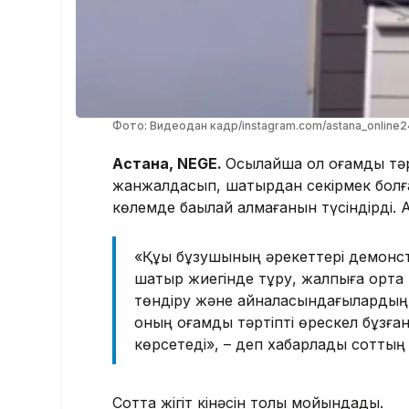
Фото: Видеодан кадр/instagram.com/astana_online2
Астана, NEGE.
Осылайша ол қоғамдық тәр
жанжалдасып, шатырдан секірмек болған
көлемде бақылай алмағанын түсіндірді. А
«Құқық бұзушының әрекеттері демонс
шатыр жиегінде тұру, жалпыға ортақ мін
төндіру және айналасындағылардың а
оның қоғамдық тәртіпті өрескел бұзған
көрсетеді», – деп хабарлады соттың 
Сотта жігіт кінәсін толық мойындады.