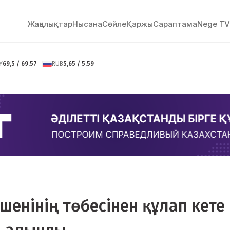
Жаңалықтар
Нысана
Сөйлe
Қаржы
Сараптама
Nege TV
Y
69,5 / 69,57
RUB
5,65 / 5,59
ешенінің төбесінен құлап кете