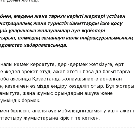
иғи, мәдени және тарихи көрікті жерлері үстімен
страциялық және туристік бағыттарды іске қосу
дай ұшқышсыз жолаушылар әуе жүйелері
қтырып, еліміздің заманауи көлік инфрақұрылымының
 ведомство хабарламасында.
налық көмек көрсетуге, дәрі-дәрмек жеткізуге, өрт
жедел әрекет етуді қажет ететін басқа да бағыттарға
жоба аясында Қазақстанда жолаушыларға арналған
ең-кезеңімен өзімізде өндіру көзделіп отыр. Бұл жоғары
дамытуға, жаңа жұмыс орындарын ашуға және
үмкіндік бермек.
ен бірлесіп, қалалық әуе мобильдігін дамыту үшін қажетт
лыптастыру жұмыстарына кірісіп те кеткен.