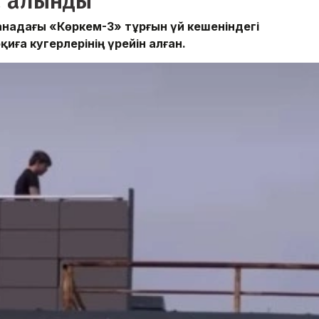
ға алынды
станадағы «Көркем-3» тұрғын үй кешеніндегі
ға куәгерлерінің үрейін алған.