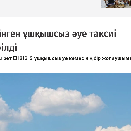
нген ұшқышсыз әуе таксиі
ілді
 рет EH216-S ұшқышсыз әуе кемесінің бір жолаушым