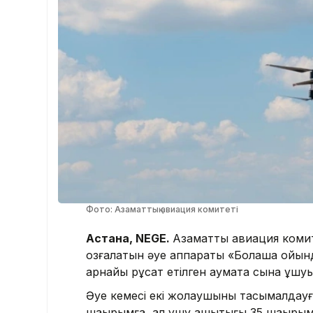
Фото: Азаматтық авиация комитеті
Астана, NEGE.
Азаматтық авиация комит
қозғалатын әуе аппараты «Болашақ ойын
арнайы рұқсат етілген аумақта сынақ ұш
Әуе кемесі екі жолаушыны тасымалдау
шақырымға, ал ұшу қашықтығы 35 шақырым