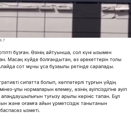
4.7
тіпті бұзған. Өзінің айтуынша, сол күні қызымен
. Масаң күйде болғандықтан, өз әрекеттерін толық
лайда сот мұны ұсақ бұзақылық ретінде саралады.
тративті сипатта болып, көппәтерлі тұрғын үйдің
ез-құлық нормаларын елемеу, өзінің қауіпсіздігіне қауіп
лаңдаушылығын туғызу арқылы көрініс тапқан. Бұл
ын және қоғамға айқын құрметсіздік танытқанын
баспасөз қызметі.