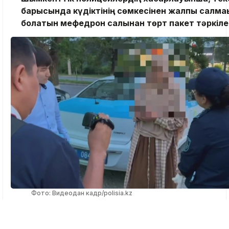
барысында күдіктінің сөмкесінен жалпы салмағы
болатын мефедрон салынған төрт пакет тәркіле
Фото: Видеодан кадр/polisia.kz
Астана, NEGE.
Бұған қоса есірткі заттарын бөліп о
арналған электронды таразы мен арнайы зип-пак