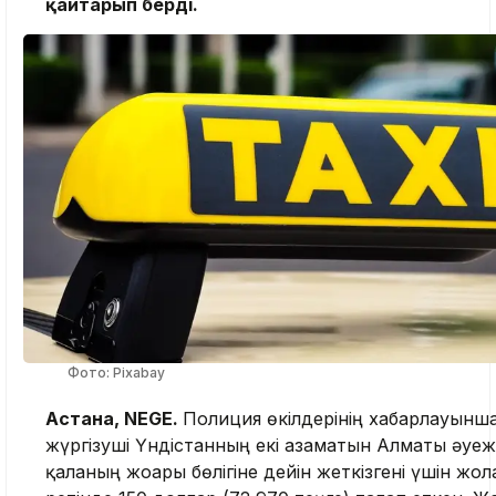
қайтарып берді.
Фото: Pixabay
Астана, NEGE.
Полиция өкілдерінің хабарлауынша
жүргізуші Үндістанның екі азаматын Алматы әуе
қаланың жоғарғы бөлігіне дейін жеткізгені үшін жо