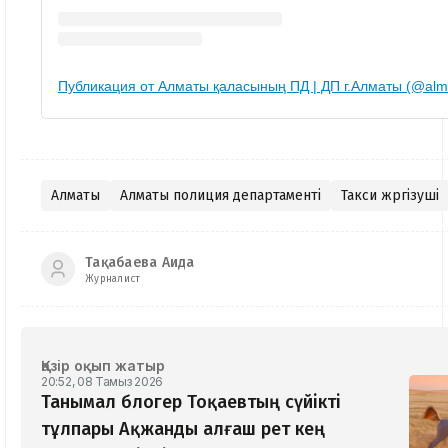
Публикация от Алматы қаласының ПД | ДП г.Алматы (@alma
Алматы
Алматы полиция департаменті
Такси жүргізуші
Тақабаева Аида
Журналист
Қазір оқып жатыр
20:52, 08 Тамыз 2026
Танымал блогер Тоқаевтың сүйікті
тұлпары Ақжанды алғаш рет кең