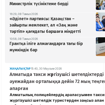
Министрлік түсініктеме берді
16:29, 08 Тамыз 2026
«Әділет» партиясы: Қазақстан –
зайырлы мемлекет, ал «Заң және
тәртіп» қағидаты баршаға міндетті
10:58, 08 Тамыз 2026
Грантқа іліге алмағандарға тағы бір
мүмкіндік бар
ЖАҢАЛЫҚТАР
15:40, 30 Маусым 2026
Алматыда такси жүргізушісі шетелдіктерді
әуежайдан орталыққа дейін 72 мың теңге
апарған
Алматылық полицейлердің араласуымен такси
жүргізушісі шетелдік туристерден заңсыз алға