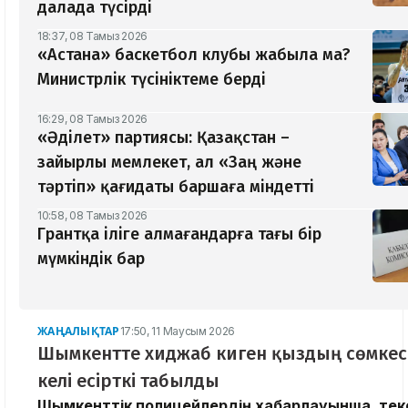
далада түсірді
18:37, 08 Тамыз 2026
«Астана» баскетбол клубы жабыла ма?
Министрлік түсініктеме берді
16:29, 08 Тамыз 2026
«Әділет» партиясы: Қазақстан –
зайырлы мемлекет, ал «Заң және
тәртіп» қағидаты баршаға міндетті
10:58, 08 Тамыз 2026
Грантқа іліге алмағандарға тағы бір
мүмкіндік бар
ЖАҢАЛЫҚТАР
17:50, 11 Маусым 2026
Шымкентте хиджаб киген қыздың сөмкесі
келі есірткі табылды
Шымкенттік полицейлердің хабарлауынша, тек