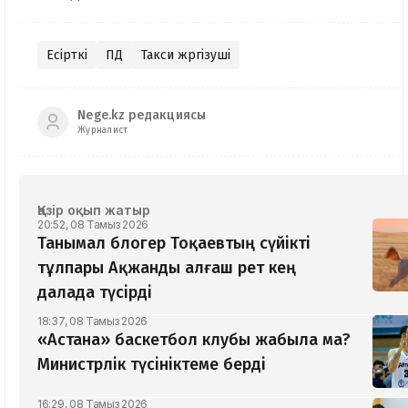
Есірткі
ПД
Такси жүргізуші
Nege.kz редакциясы
Журналист
Қазір оқып жатыр
20:52, 08 Тамыз 2026
Танымал блогер Тоқаевтың сүйікті
тұлпары Ақжанды алғаш рет кең
далада түсірді
18:37, 08 Тамыз 2026
«Астана» баскетбол клубы жабыла ма?
Министрлік түсініктеме берді
16:29, 08 Тамыз 2026