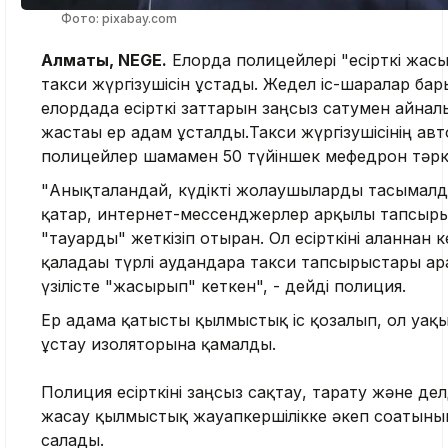
Фото: pixabay.com
Алматы, NEGE.
Елорда полицейлері "есірткі жасы
такси жүргізушісін ұстады. Жедел іс-шаралар ба
елордада есірткі заттарын заңсыз сатумен айнал
жастағы ер адам ұсталды.Такси жүргізушісінің авт
полицейлер шамамен 50 түйіншек мефедрон тәркі
"Анықталғандай, күдікті жолаушыларды тасымал
қатар, интернет-мессенджерлер арқылы тапсыры
"тауарды" жеткізіп отырған. Ол есірткіні алғаннан к
қаладағы түрлі аудандарға такси тапсырыстары ар
үзілісте "жасырып" кеткен", - дейді полиция.
Ер адамға қатысты қылмыстық іс қозғалып, ол уақ
ұстау изоляторына қамалды.
Полиция есірткіні заңсыз сақтау, тарату және де
жасау қылмыстық жауапкершілікке әкеп соғатыны
салады.