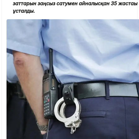
заттарын заңсыз сатумен айналысқан 35 жастағы
ұсталды.