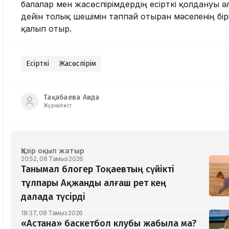
балалар мен жасөспірімдердің есірткі қолдануы әл
дейін толық шешімін таппай отырған мәселенің бір
қалып отыр.
Есірткі
Жасөспірім
Тақабаева Аида
Журналист
Қазір оқып жатыр
20:52, 08 Тамыз 2026
Танымал блогер Тоқаевтың сүйікті
тұлпары Ақжанды алғаш рет кең
далада түсірді
18:37, 08 Тамыз 2026
«Астана» баскетбол клубы жабыла ма?