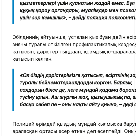
қызметкерлері үшін қуанатын жағдай емес. Бұл –
құқық қорғау органдары, мұғалімдер мен психо
үшін зор кемшілік», – дейді полиция полковнигі
Әбілдиннің айтуынша, ұсталған қыз бұған дейін есір
зияны туралы өткізілген профилактикалық кездес
қатысып, дәрістер тыңдаған, қоғамдық іс-шараларғ
қатысып келген.
«Ол біздің дәрістерімізге қатысып, есірткінің 
туралы бейнематериалдарды көрген. Барлық
салдарын білсе де, неге мұндай қадамға барған
түсіну қиын. Аш жүрген жоқ, қызығушылық па, 
басқа себеп пе – оны нақты айту қиын», – деді 
Полицей өрімдей қыздың мұндай қылмысқа бару
араласқан ортасы әсер еткен деп есептейді. Оны