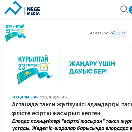
Алматы
+3°C
ЖАҢАЛЫҚТАР
12:53, 18 Қазан 2025
Астанада такси жүргізушісі адамдарды тасы
үзілісте есірткі жасырып келген
Елорда полицейлері "есірткі жасырған" такси жүрг
ұстады. Жедел іс-шаралар барысында елордада е