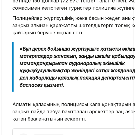
ретінде 150 доллар (72 970 теңге) талап еткен. 
сомасымен келіспеген туристер полицияға жүгінге
Полицейлер жүргізушінің жеке басын жедел анық
заңсыз алынған қаражатты шетелдіктерге толық 
қайтарып беруіне ықпал етті.
«Бұл дерек бойынша жүргізушіге қатысты әкімш
материалдар жиналып, заңды шешім қабылдау
мамандандырылған ауданаралық әкімшілік
құқықбұзушылықтар жөніндегі сотқа жолданад
деп хабарлады қалалық полиция департаменті
баспасөз қызметі.
Алматы қаласының полициясы қала қонақтарын а
заңсыз пайда табуға бағытталған әрекеттер заң ая
қатаң бағаланатынын ескертті.