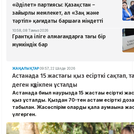
«Әділет» партиясы: Қазақстан –
зайырлы мемлекет, ал «Заң және
тәртіп» қағидаты баршаға міндетті
10:58, 08 Тамыз 2026
Грантқа іліге алмағандарға тағы бір
мүмкіндік бар
ЖАҢАЛЫҚТАР
09:57, 22 Шілде 2026
Астанада 15 жастағы қыз есірткі сақтап, 
деген күдікпен ұсталды
Астанада биыл наурызда 15 жастағы есірткі ж
қыз ұсталды. Қыздан 70-тен астам есірткі доз
табылған. Жасөспірім оларды қала аумағына ж
үлгерген.