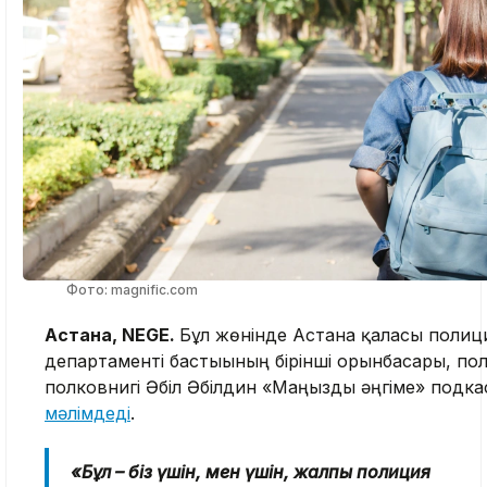
Фото: magnific.com
Астана, NEGE.
Бұл жөнінде Астана қаласы полиц
департаменті бастығының бірінші орынбасары, по
полковнигі Әбіл Әбілдин «Маңызды әңгіме» подк
мәлімдеді
.
«Бұл – біз үшін, мен үшін, жалпы полиция