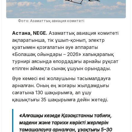
Фото: Азаматтық авиация комитеті
Астана, NEGE.
Азаматтық авиация комитеті
ақпаратынша, тік ұшып-қонып, электр
қуатымен қозғалатын әуе аппараты
«Болашақ ойындары – 2026» халықаралық
турнирі аясында елордадағы арнайы рұқсат
етілген аймақта сынақ ұшуын орындады.
Әуе кемесі екі жолаушыны тасымалдауға
арналған. Оның ең жоғары жылдамдығы
сағатына 130 шақырымға, ал ұшу
қашықтығы 35 шақырымға дейін жетеді.
«Алғашқы кезеңде Қазақстанның табиғи,
мәдени және тарихи көрікті жерлерін
тамашалауға арналған, ұзақтығы 5–30