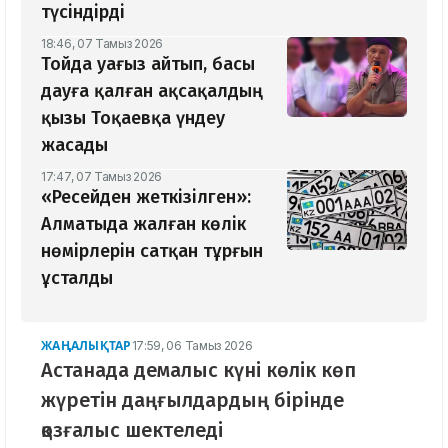
түсіндірді
18:46, 07 Тамыз 2026
Тойда уағыз айтып, басы
дауға қалған ақсақалдың
қызы Тоқаевқа үндеу
жасады
17:47, 07 Тамыз 2026
«Ресейден жеткізілген»:
Алматыда жалған көлік
нөмірлерін сатқан тұрғын
ұсталды
ЖАҢАЛЫҚТАР
17:59, 06 Тамыз 2026
Астанада демалыс күні көлік көп
жүретін даңғылдардың бірінде
қозғалыс шектеледі