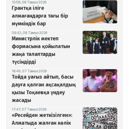
10:58, 08 Тамыз 2026
Грантқа іліге
алмағандарға тағы бір
мүмкіндік бар
09:42, 08 Тамыз 2026
Министрлік мектеп
формасына қойылатын
жаңа талаптарды
түсіндірді
18:46, 07 Тамыз 2026
Тойда уағыз айтып, басы
дауға қалған ақсақалдың
қызы Тоқаевқа үндеу
жасады
17:47, 07 Тамыз 2026
«Ресейден жеткізілген»:
Алматыда жалған көлік