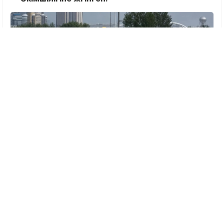
Фото: Астана – Что? Где? Когда?/Facebook
Астана, NEGE.
Мұндай жағдайда
материалдық шығынды кім өтеуге тиіс?
Аталған сұрақтың жауабын Астана
қаласының әкімдігі мен Сауда және
интеграция министрлігіне қарасты
Тұтынушылардың құқықтарын қорғау
комитетінен сұрап білдік.