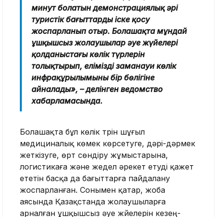
минут болатын демонстрациялық әрі
туристік бағыттарды іске қосу
жоспарланып отыр. Болашақта мұндай
ұшқышсыз жолаушылар әуе жүйелері
қолданыстағы көлік түрлерін
толықтырып, еліміздің заманауи көлік
инфрақұрылымының бір бөлігіне
айналады», – делінген ведомство
хабарламасында.
Болашақта бұл көлік түрін шұғыл
медициналық көмек көрсетуге, дәрі-дәрмек
жеткізуге, өрт сөндіру жұмыстарына,
логистикаға және жедел әрекет етуді қажет
ететін басқа да бағыттарға пайдалану
жоспарланған. Сонымен қатар, жоба
аясында Қазақстанда жолаушыларға
арналған ұшқышсыз әуе жүйелерін кезең-