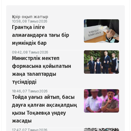
Қазір оқып жатыр
10:58, 08 Тамыз 2026
Грантқа іліге
алмағандарға тағы бір
мүмкіндік бар
09:42, 08 Тамыз 2026
Министрлік мектеп
формасына қойылатын
жаңа талаптарды
түсіндірді
18:46, 07 Тамыз 2026
Тойда уағыз айтып, басы
дауға қалған ақсақалдың
қызы Тоқаевқа үндеу
жасады
17:47, 07 Тамыз 2026