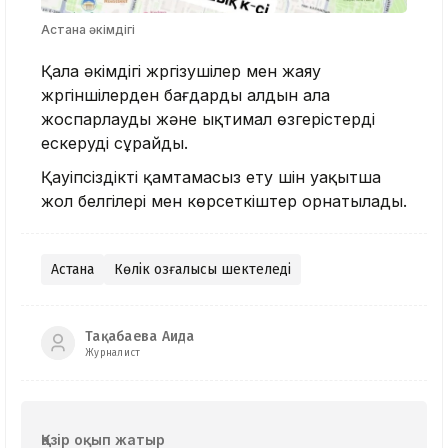
Астана әкімдігі
Қала әкімдігі жүргізушілер мен жаяу
жүргіншілерден бағдарды алдын ала
жоспарлауды және ықтимал өзгерістерді
ескеруді сұрайды.
Қауіпсіздікті қамтамасыз ету үшін уақытша
жол белгілері мен көрсеткіштер орнатылады.
Астана
Көлік қозғалысы шектеледі
Тақабаева Аида
Журналист
Қазір оқып жатыр