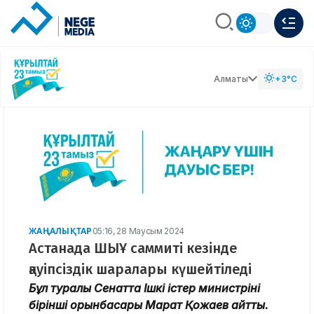
Алматы
+3°C
ЖАҢАЛЫҚТАР
05:16, 28 Маусым 2024
Астанада ШЫҰ саммиті кезінде
қауіпсіздік шаралары күшейтіледі
Бұл туралы Сенатта Ішкі істер министрінің
бірінші орынбасары Марат Қожаев айтты.