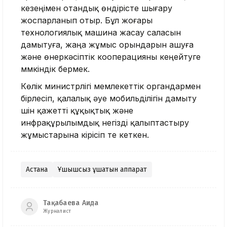
кезеңімен отандық өндірісте шығару
жоспарланып отыр. Бұл жоғары
технологиялық машина жасау саласын
дамытуға, жаңа жұмыс орындарын ашуға
және өнеркәсіптік кооперацияны кеңейтуге
мүмкіндік бермек.
Көлік министрлігі мемлекеттік органдармен
бірлесіп, қалалық әуе мобильділігін дамыту
үшін қажетті құқықтық және
инфрақұрылымдық негізді қалыптастыру
жұмыстарына кірісіп те кеткен.
Астана
Ұшқышсыз ұшатын аппарат
Тақабаева Аида
Журналист