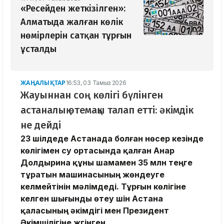
«Ресейден жеткізілген»:
Алматыда жалған көлік
нөмірлерін сатқан тұрғын
ұсталды
ЖАҢАЛЫҚТАР
16:53, 03 Тамыз 2026
Жауыннан соң көлігі бүлінген
астаналық өтемақы талап етті: әкімдік
не дейді
23 шілдеде Астанада болған нөсер кезінде
көлігімен су ортасында қалған Анар
Долдырина құны шамамен 35 млн теңге
тұратын машинасының жөндеуге
келмейтінін мәлімдеді. Тұрғын көлігіне
келген шығынды өтеу үшін Астана
қаласының әкімдігі мен Президент
Әкімшілігіне жүгінген.