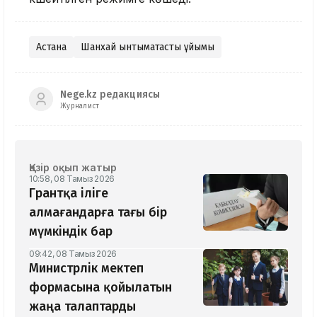
Астана
Шанхай ынтымақтастық ұйымы
Nege.kz редакциясы
Журналист
Қазір оқып жатыр
10:58, 08 Тамыз 2026
Грантқа іліге
алмағандарға тағы бір
мүмкіндік бар
09:42, 08 Тамыз 2026
Министрлік мектеп
формасына қойылатын
жаңа талаптарды