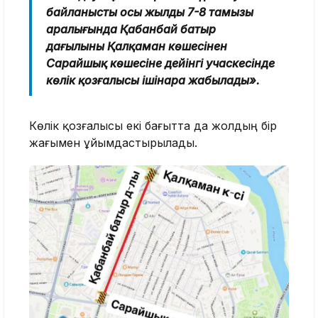
байланысты осы жылдың 7-8 тамызы
аралығында Қабанбай батыр
даңғылының Қалқаман көшесінен
Сарайшық көшесіне дейінгі учаскесінде
көлік қозғалысы ішінара жабылады».
Көлік қозғалысы екі бағытта да жолдың бір
жағымен ұйымдастырылады.