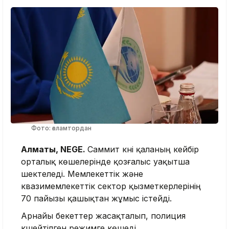
Фото: ғаламтордан
Алматы, NEGE.
Саммит күні қаланың кейбір
орталық көшелерінде қозғалыс уақытша
шектеледі. Мемлекеттік және
квазимемлекеттік сектор қызметкерлерінің
70 пайызы қашықтан жұмыс істейді.
Арнайы бекеттер жасақталып, полиция
күшейтілген режимге көшеді.