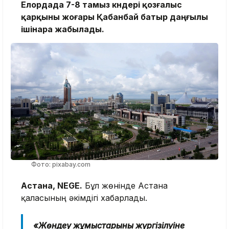
Елордада 7-8 тамыз күндері қозғалыс
қарқыны жоғары Қабанбай батыр даңғылы
ішінара жабылады.
Фото: pixabay.com
Астана, NEGE.
Бұл жөнінде Астана
қаласының әкімдігі хабарлады.
«Жөндеу жұмыстарының жүргізілуіне