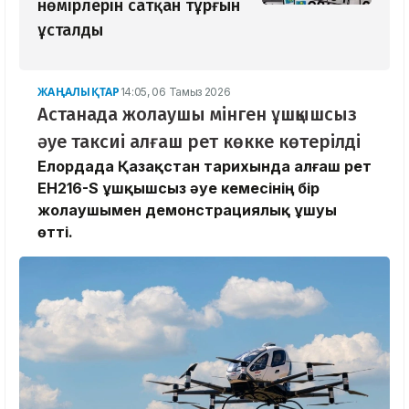
нөмірлерін сатқан тұрғын
ұсталды
ЖАҢАЛЫҚТАР
14:05, 06 Тамыз 2026
Астанада жолаушы мінген ұшқышсыз
әуе таксиі алғаш рет көкке көтерілді
Елордада Қазақстан тарихында алғаш рет
EH216-S ұшқышсыз әуе кемесінің бір
жолаушымен демонстрациялық ұшуы
өтті.