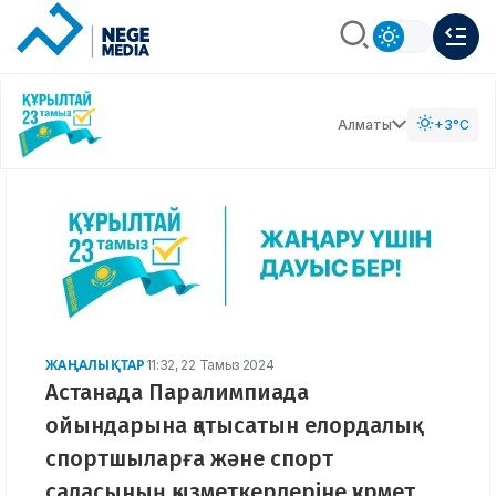
Алматы
+3°C
ЖАҢАЛЫҚТАР
11:32, 22 Тамыз 2024
Астанада Паралимпиада
ойындарына қатысатын елордалық
спортшыларға және спорт
саласының қызметкерлеріне құрмет