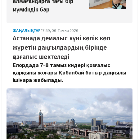
алмағандарға тағы бір
мүмкіндік бар
ЖАҢАЛЫҚТАР
17:59, 06 Тамыз 2026
Астанада демалыс күні көлік көп
жүретін даңғылдардың бірінде
қозғалыс шектеледі
Елордада 7-8 тамыз күндері қозғалыс
қарқыны жоғары Қабанбай батыр даңғылы
ішінара жабылады.