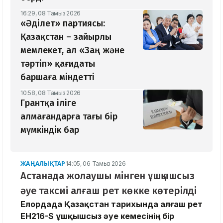
16:29, 08 Тамыз 2026
«Әділет» партиясы:
Қазақстан – зайырлы
мемлекет, ал «Заң және
тәртіп» қағидаты
баршаға міндетті
10:58, 08 Тамыз 2026
Грантқа іліге
алмағандарға тағы бір
мүмкіндік бар
ЖАҢАЛЫҚТАР
14:05, 06 Тамыз 2026
Астанада жолаушы мінген ұшқышсыз
әуе таксиі алғаш рет көкке көтерілді
Елордада Қазақстан тарихында алғаш рет
EH216-S ұшқышсыз әуе кемесінің бір