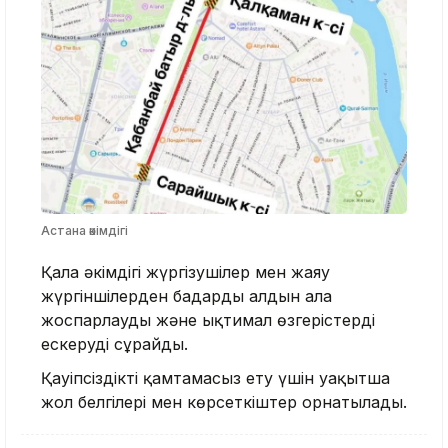
Астана әкімдігі
Қала әкімдігі жүргізушілер мен жаяу
жүргіншілерден бағдарды алдын ала
жоспарлауды және ықтимал өзгерістерді
ескеруді сұрайды.
Қауіпсіздікті қамтамасыз ету үшін уақытша
жол белгілері мен көрсеткіштер орнатылады.