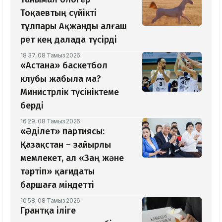
Тоқаевтың сүйікті
тұлпары Ақжанды алғаш
рет кең далада түсірді
18:37, 08 Тамыз 2026
«Астана» баскетбол
клубы жабыла ма?
Министрлік түсініктеме
берді
16:29, 08 Тамыз 2026
«Әділет» партиясы:
Қазақстан – зайырлы
мемлекет, ал «Заң және
тәртіп» қағидаты
баршаға міндетті
10:58, 08 Тамыз 2026
Грантқа іліге