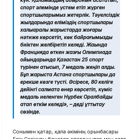
күн. Қаламыздың абыройын асқақтатып,
спорт әлемінде үстем етіп жүрген
спортшыларымыз жетерлік. Тәуелсіздік
жылдарында еліміздің спортшылары
халықаралық жарыстарда жоғары
нәтиже көрсетіп, көк байрағымызды
биіктен желбіретіп келеді. Жақында
Францияда өткен жазғы Олимпиада
ойындарында Қазақстан 25 спорт
түрінен қатысып, 7 медаль жеңіп алды.
Бұл жарыста Астана спортшылары да
ерекше көзге түсті. Әсіресе, 80 келіге
дейінгі салмақта өнер көрсетіп, күміс
медаль иеленген Нұрбек Оралбайды
атап өткім келеді», – деді құттықтау
сөзінде.
Сонымен қатар, қала әкімінің орынбасары