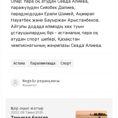
Олар: пара оқ атудан Севда Алиева,
паражүзуден Сиязбек Дәлиев,
парадзюдодан Ерғали Шәмей, Ақмарал
Науатбек және Бауыржан Арыстанбеков.
Айтулы додада еліміздің көк туын
ұстаушылардың бірі - астаналық пара оқ
атудан спорт шебері, Қазақстан
чемпионатының жеңімпазы Севда Алиева.
Астана
Паралимпиада
Спорт
Nege.kz редакциясы
Журналист
Қазір оқып жатыр
20:52, 08 Тамыз 2026
Танымал блогер