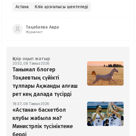
Астана
Көлік қозғалысы шектеледі
Тақабаева Аида
Журналист
Қазір оқып жатыр
20:52, 08 Тамыз 2026
Танымал блогер
Тоқаевтың сүйікті
тұлпары Ақжанды алғаш
рет кең далада түсірді
18:37, 08 Тамыз 2026
«Астана» баскетбол
клубы жабыла ма?
Министрлік түсініктеме
берді