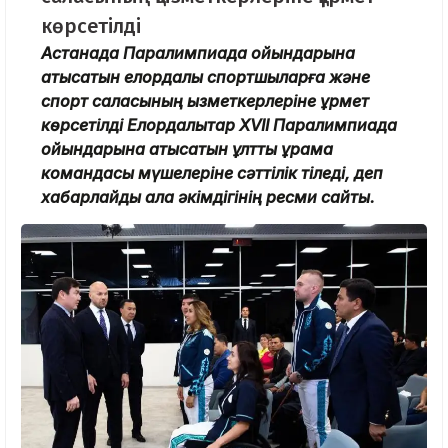
көрсетілді
Астанада Паралимпиада ойындарына
қатысатын елордалық спортшыларға және
спорт саласының қызметкерлеріне құрмет
көрсетілді Елордалықтар XVII Паралимпиада
ойындарына қатысатын ұлттық құрама
командасы мүшелеріне сәттілік тіледі, деп
хабарлайды қала әкімдігінің ресми сайты.