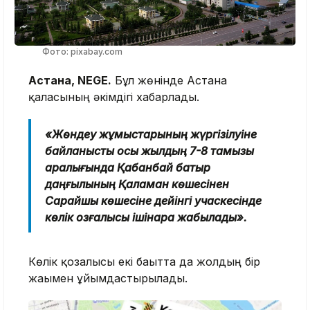
Фото: pixabay.com
Астана, NEGE.
Бұл жөнінде Астана
қаласының әкімдігі хабарлады.
«Жөндеу жұмыстарының жүргізілуіне
байланысты осы жылдың 7-8 тамызы
аралығында Қабанбай батыр
даңғылының Қалқаман көшесінен
Сарайшық көшесіне дейінгі учаскесінде
көлік қозғалысы ішінара жабылады».
Көлік қозғалысы екі бағытта да жолдың бір
жағымен ұйымдастырылады.