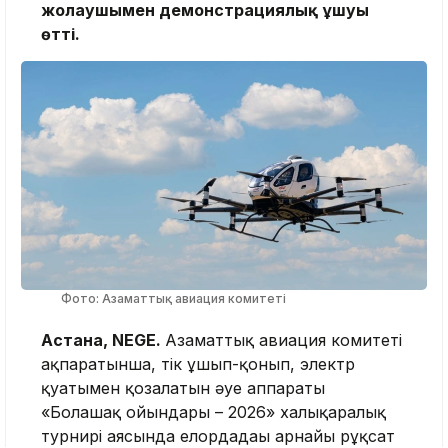
жолаушымен демонстрациялық ұшуы
өтті.
Фото: Азаматтық авиация комитеті
Астана, NEGE.
Азаматтық авиация комитеті
ақпаратынша, тік ұшып-қонып, электр
қуатымен қозғалатын әуе аппараты
«Болашақ ойындары – 2026» халықаралық
турнирі аясында елордадағы арнайы рұқсат