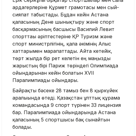
Ерік Серікұлы бірқатар спортшылар мен сала
ардагерлеріне Құрмет грамотасы мен сый-
сияпат табыстады. Бұдан кейін Астана
қаласының Дене шынықтыру және спорт
басқармасының басшысы Василий Левит
спорттағы әріптестеріне ҚР Туризм және
спорт министрлігінің, қала әкімінің Алғыс
хаттарымен марапаттады. Айта кетейік,
төрт жылда бір рет келетін ең маңызды
жарыстың бірі Париж төріндегі Олимпиада
ойындарынан кейін болатын XVII
Паралимпиады ойындары.
Байрақты бәсеке 28 тамыз бен 8 қыркүйек
аралығында өтеді. Қазақстан ұлттық құрама
командасында 9 спорт түрінен 33 лицензия
бар. Паралимпиада ойындарында Астана
қаласының 5 спортшысы бақ сынайтын
болады.