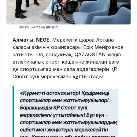
Фото: Астана әкімдігі
Алматы, NEGE.
Мерекелік шараға Астана
қаласы әкімінің орынбасары Ерік Мейірханов
қатысты. Ол, сондай-ақ, QAZAQSTAN жеңіл
атлетикалық спорт кешеніне жиналған өзге
де спортшылар мен сала ардагерлерін ҚР
Спорт күні мерекесімен құттықтады.
«Құрметті астаналықтар! Қадірменді
спортшылар мен жаттықтырушылар!
Баршаңызды ҚР Спорт күні
мерекесімен құттықтаймын! Бұл күн –
спортшылар мен жаттықтырушылардың
еңбегі мен жеңістерін мерекелейтін