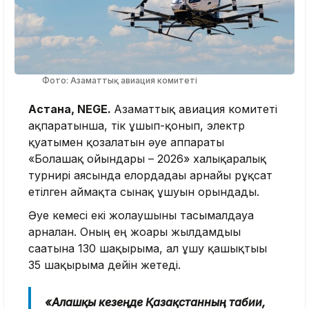
Фото: Азаматтық авиация комитеті
Астана, NEGE.
Азаматтық авиация комитеті
ақпаратынша, тік ұшып-қонып, электр
қуатымен қозғалатын әуе аппараты
«Болашақ ойындары – 2026» халықаралық
турнирі аясында елордадағы арнайы рұқсат
етілген аймақта сынақ ұшуын орындады.
Әуе кемесі екі жолаушыны тасымалдауға
арналған. Оның ең жоғары жылдамдығы
сағатына 130 шақырымға, ал ұшу қашықтығы
35 шақырымға дейін жетеді.
«Алғашқы кезеңде Қазақстанның табиғи,