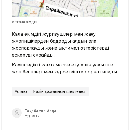
Астана әкімдігі
Қала әкімдігі жүргізушілер мен жаяу
жүргіншілерден бағдарды алдын ала
жоспарлауды және ықтимал өзгерістерді
ескеруді сұрайды.
Қауіпсіздікті қамтамасыз ету үшін уақытша
жол белгілері мен көрсеткіштер орнатылады.
Астана
Көлік қозғалысы шектеледі
Тақабаева Аида
Журналист