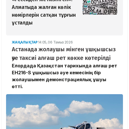
Алматыда жалған көлік
нөмірлерін сатқан тұрғын
ұсталды
ЖАҢАЛЫҚТАР
14:05, 06 Тамыз 2026
Астанада жолаушы мінген ұшқышсыз
әуе таксиі алғаш рет көкке көтерілді
Елордада Қазақстан тарихында алғаш рет
EH216-S ұшқышсыз әуе кемесінің бір
жолаушымен демонстрациялық ұшуы
өтті.