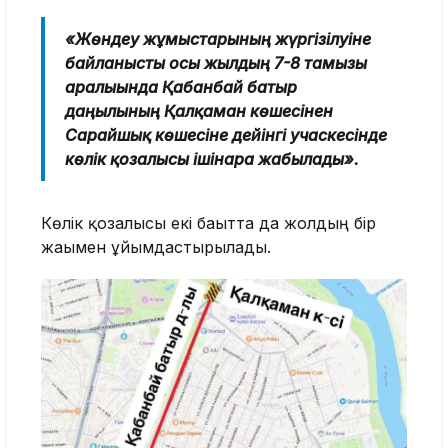
«Жөндеу жұмыстарының жүргізілуіне
байланысты осы жылдың 7-8 тамызы
аралығында Қабанбай батыр
даңғылының Қалқаман көшесінен
Сарайшық көшесіне дейінгі учаскесінде
көлік қозғалысы ішінара жабылады».
Көлік қозғалысы екі бағытта да жолдың бір
жағымен ұйымдастырылады.