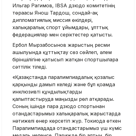
Ильгар Рагимов, IBSA дзюдо комитетінің
төрағасы Янош Тардош, сондай-ақ
дипломатиялық миссия өкілдері,
халықаралық спорт ұйымдары, ұлттық
федерациялар мен серіктестер қатысты.
Ербол Мырзабосынов жарыстың ресми
ашылуында құттықтау сөз сөйлеп, әлем
біріншілігіне қатысып жатқан спортшыларға
сәттілік тіледі.
«Қазақстанда паралимпиадалық қозғалыс
қарқынды дамып келеді және бұл қоғамда
инклюзивті құндылықтарды
қалыптастыруда маңызды рөл атқарады.
Соның ішінде пара дзюдо спортынан
отандастарымыз халықаралық жарыстарда
нәтижелі өнер көрсетіп жүр. Токиода өткен
Паралимпиадада отандастарымыз үш күміс
медаль иеленсе, Парижде бір алтын, бір