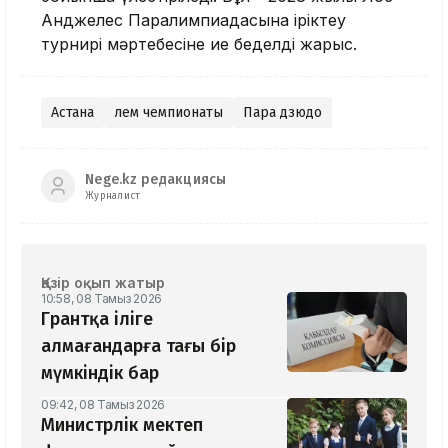
Анджелес Паралимпиадасына іріктеу
турнирі мәртебесіне ие беделді жарыс.
Астана
Әлем чемпионаты
Пара дзюдо
Nege.kz редакциясы
Журналист
Қазір оқып жатыр
10:58, 08 Тамыз 2026
Грантқа іліге
алмағандарға тағы бір
мүмкіндік бар
09:42, 08 Тамыз 2026
Министрлік мектеп