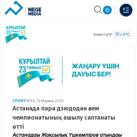
Алматы
+3°C
СПОРТ
18:54, 13 Мамыр 2025
Астанада пара дзюдодан әлем
чемпионатының ашылу салтанаты
өтті
Астанадағы Жақсылық Үшкемпіров атындағы