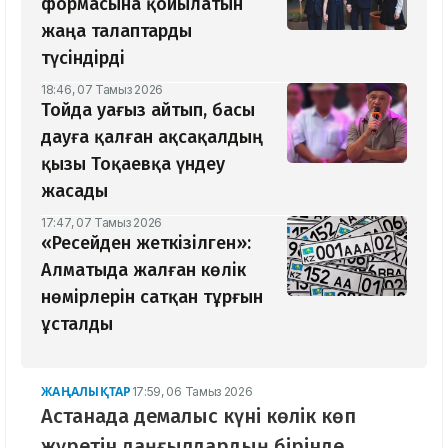
формасына қойылатын
жаңа талаптарды
түсіндірді
18:46, 07 Тамыз 2026
Тойда уағыз айтып, басы
дауға қалған ақсақалдың
қызы Тоқаевқа үндеу
жасады
17:47, 07 Тамыз 2026
«Ресейден жеткізілген»:
Алматыда жалған көлік
нөмірлерін сатқан тұрғын
ұсталды
ЖАҢАЛЫҚТАР
17:59, 06 Тамыз 2026
Астанада демалыс күні көлік көп
жүретін даңғылдардың бірінде