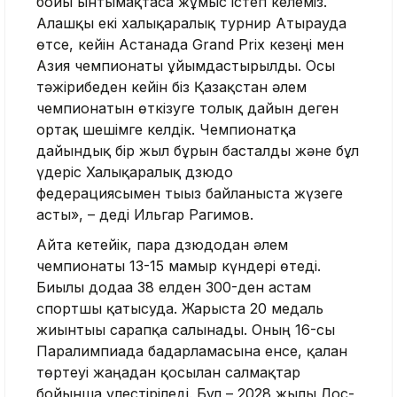
бойы ынтымақтаса жұмыс істеп келеміз.
Алғашқы екі халықаралық турнир Атырауда
өтсе, кейін Астанада Grand Prix кезеңі мен
Азия чемпионаты ұйымдастырылды. Осы
тәжірибеден кейін біз Қазақстан әлем
чемпионатын өткізуге толық дайын деген
ортақ шешімге келдік. Чемпионатқа
дайындық бір жыл бұрын басталды және бұл
үдеріс Халықаралық дзюдо
федерациясымен тығыз байланыста жүзеге
асты», – деді Ильгар Рагимов.
Айта кетейік, пара дзюдодан әлем
чемпионаты 13-15 мамыр күндері өтеді.
Биылғы додаға 38 елден 300-ден астам
спортшы қатысуда. Жарыста 20 медаль
жиынтығы сарапқа салынады. Оның 16-сы
Паралимпиада бағдарламасына енсе, қалған
төртеуі жаңадан қосылған салмақтар
бойынша үлестіріледі. Бұл – 2028 жылғы Лос-