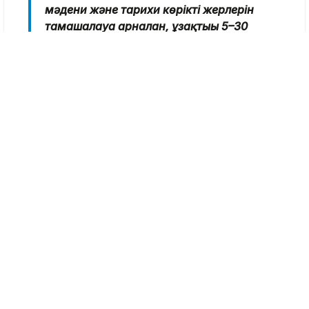
мәдени және тарихи көрікті жерлерін
тамашалауға арналған, ұзақтығы 5–30
минут болатын демонстрациялық әрі
туристік бағыттарды іске қосу
жоспарланып отыр. Болашақта мұндай
ұшқышсыз жолаушылар әуе жүйелері
қолданыстағы көлік түрлерін
толықтырып, еліміздің заманауи көлік
инфрақұрылымының бір бөлігіне
айналады», – делінген ведомство
хабарламасында.
Болашақта бұл көлік түрін шұғыл
медициналық көмек көрсетуге, дәрі-дәрмек
жеткізуге, өрт сөндіру жұмыстарына,
логистикаға және жедел әрекет етуді қажет
ететін басқа да бағыттарға пайдалану
жоспарланған. Сонымен қатар, жоба аясында