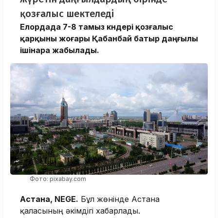
қозғалыс шектеледі
Елордада 7-8 тамыз күндері қозғалыс
қарқыны жоғары Қабанбай батыр даңғылы
ішінара жабылады.
Фото: pixabay.com
Астана, NEGE.
Бұл жөнінде Астана
қаласының әкімдігі хабарлады.