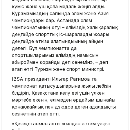
күміс және үш қола медаль жеңіп алды.
Құрамамыздың сапында әлем және Азия
чемпиондары бар. Астанада әлем
чемпионатының өтуі – еліміздің халықаралық
деңгейде спорттық іс-шараларды жоғары
деңгейде өткізе алатындығының айқын
дәлелі. Бұл чемпионатта да
спортшыларымыз еліміздің намысын
абыроймен қорғайды деп сенемін», – деп
атап өтті Туризм және спорт министрі.
IBSA президенті Ильгар Рагимов та
чемпионат қатысушыларына жылы лебізін
білдіріп, Қазақстанға келу өзі үшін үлкен
мәртебе екенін, елімізден әрдайым шынайы
қонақжайлық пен дзюдоға деген адалдықты
сезінетінін атап өтті.
«Қазақстанмен алты жылдан астам уақыт