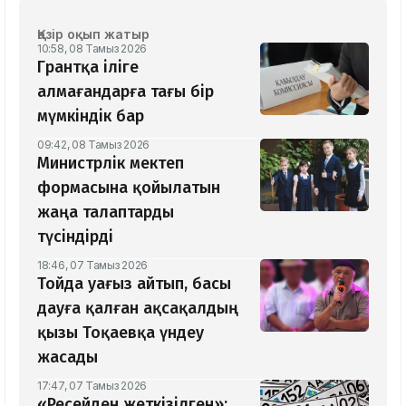
Қазір оқып жатыр
10:58, 08 Тамыз 2026
Грантқа іліге
алмағандарға тағы бір
мүмкіндік бар
09:42, 08 Тамыз 2026
Министрлік мектеп
формасына қойылатын
жаңа талаптарды
түсіндірді
18:46, 07 Тамыз 2026
Тойда уағыз айтып, басы
дауға қалған ақсақалдың
қызы Тоқаевқа үндеу
жасады
17:47, 07 Тамыз 2026
«Ресейден жеткізілген»: