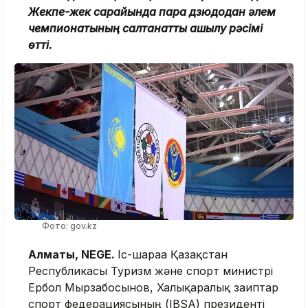
Жекпе-жек сарайында пара дзюдодан әлем
чемпионатының салтанатты ашылу рәсімі
өтті.
Фото: gov.kz
Алматы, NEGE.
Іс-шараға Қазақстан
Республикасы Туризм және спорт министрі
Ербол Мырзабосынов, Халықаралық зағиптар
спорт федерациясының (IBSA) президенті