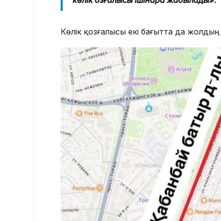
көлік қозғалысы ішінара жабылады».
Көлік қозғалысы екі бағытта да жолды