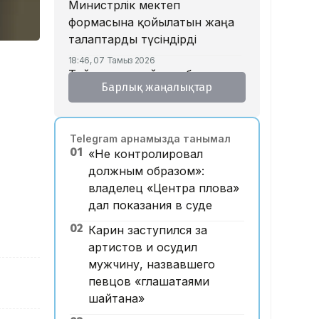
Министрлік мектеп
формасына қойылатын жаңа
талаптарды түсіндірді
18:46, 07 Тамыз 2026
Тойда уағыз айтып, басы
Барлық жаңалықтар
дауға қалған ақсақалдың
қызы Тоқаевқа үндеу жасады
17:47, 07 Тамыз 2026
Telegram арнамызда танымал
«Ресейден жеткізілген»:
01
«Не контролировал
Алматыда жалған көлік
должным образом»:
нөмірлерін сатқан тұрғын
владелец «Центра плова»
ұсталды
дал показания в суде
17:29, 07 Тамыз 2026
02
ЕҮАК отырысында
Карин заступился за
электрондық сауда туралы
артистов и осудил
келісімге қол қойылды
мужчину, назвавшего
певцов «глашатаями
16:49, 07 Тамыз 2026
Алматыдағы «Байсат»
шайтана»
базары аукционда 24,7 млрд