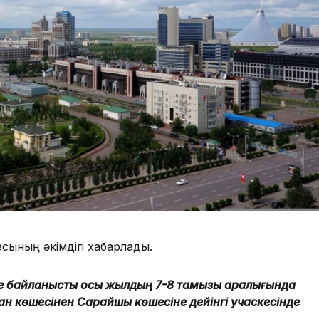
сының әкімдігі хабарлады.
е байланысты осы жылдың 7-8 тамызы аралығында
 көшесінен Сарайшық көшесіне дейінгі учаскесінде