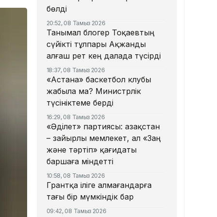
бөлді
20:52, 08 Тамыз 2026
Танымал блогер Тоқаевтың
сүйікті тұлпары Ақжанды
алғаш рет кең далада түсірді
18:37, 08 Тамыз 2026
«Астана» баскетбол клубы
жабыла ма? Министрлік
түсініктеме берді
16:29, 08 Тамыз 2026
«Әділет» партиясы: Қазақстан
– зайырлы мемлекет, ал «Заң
және тәртіп» қағидаты
баршаға міндетті
10:58, 08 Тамыз 2026
Грантқа іліге алмағандарға
тағы бір мүмкіндік бар
09:42, 08 Тамыз 2026