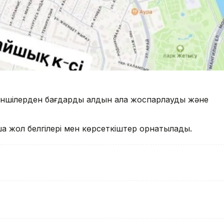
үргіншілерден бағдарды алдын ала жоспарлауды және
.
тша жол белгілері мен көрсеткіштер орнатылады.