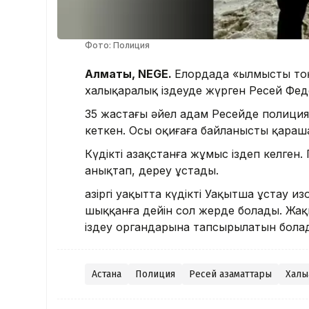
Фото: Полиция
Алматы, NEGE.
Елордада «Қылмысты то
халықаралық іздеуде жүрген Ресей Фед
35 жастағы әйел адам Ресейде полиция
кеткен. Осы оқиғаға байланысты қараш
Күдікті Қазақстанға жұмыс іздеп келген
анықтап, дереу ұстады.
Қазіргі уақытта күдікті Уақытша ұстау
шыққанға дейін сол жерде болады. Жа
іздеу органдарына тапсырылатын бола
Астана
Полиция
Ресей азаматтары
Халық