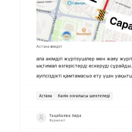
Астана әкімдігі
Қала әкімдігі жүргізушілер мен жаяу ж
ықтимал өзгерістерді ескеруді сұрайды
Қауіпсіздікті қамтамасыз ету үшін уақы
Астана
Көлік қозғалысы шектеледі
Тақабаева Аида
Журналист