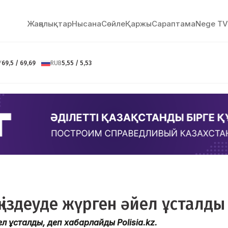
Жаңалықтар
Нысана
Сөйлe
Қаржы
Сараптама
Nege TV
Y
69,5 / 69,69
RUB
5,55 / 5,53
 іздеуде жүрген әйел ұсталды
ел ұсталды, деп хабарлайды Polisia.kz.