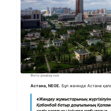
Фото: pixabay.com
Астана, NEGE.
Бұл жөнінде Астана қала
«Жөндеу жұмыстарының жүргізілуін
Қабанбай батыр даңғылының Қалқаман