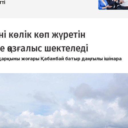
тті
і көлік көп жүретін
е қозғалыс шектеледі
 қарқыны жоғары Қабанбай батыр даңғылы ішінара