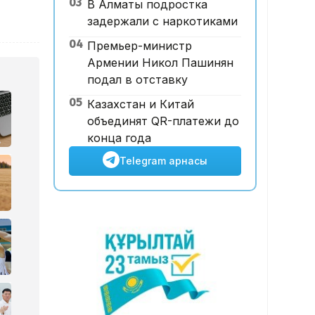
03
В Алматы подростка
теңгеге сатылды
задержали с наркотиками
04
Премьер-министр
Армении Никол Пашинян
подал в отставку
05
Казахстан и Китай
объединят QR-платежи до
конца года
Telegram арнасы