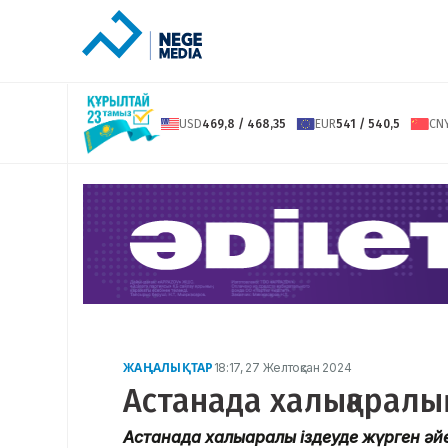
USD
469,8 / 468,35
EUR
541 / 540,5
CN
ЖАҢАЛЫҚТАР
18:17, 27 Желтоқсан 2024
Астанада халықаралық
Астанада халықаралық іздеуде жүрген әй