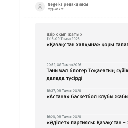
Nege.kz редакциясы
Журналист
Қазір оқып жатыр
11:16, 09 Тамыз 2026
«Қазақстан халқына» қоры талап
20:52, 08 Тамыз 2026
Танымал блогер Тоқаевтың сүйік
далада түсірді
18:37, 08 Тамыз 2026
«Астана» баскетбол клубы жабыл
16:29, 08 Тамыз 2026
«Әділет» партиясы: Қазақстан –