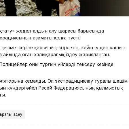
қтату» жедел-алдын алу шарасы барысында
ерациясының азаматы қолға түсті.
 қызметкеріне қарсылық көрсетіп, кейін елден қашып
а айында оған халықаралық іздеу жарияланған.
. Полицейлер оны тұрғын үйлерді тексеру кезінде
 изоляторына қамалды. Ол экстрадициялау туралы шешім
қын күндері әйел Ресей Федерациясының қылмыстық
ды.
аралық іздеу