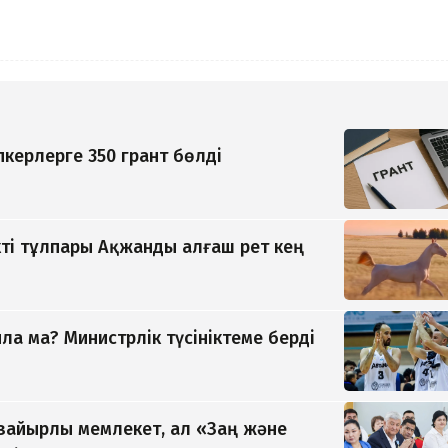
керлерге 350 грант бөлді
ті тұлпары Ақжанды алғаш рет кең
а ма? Министрлік түсініктеме берді
 зайырлы мемлекет, ал «Заң және