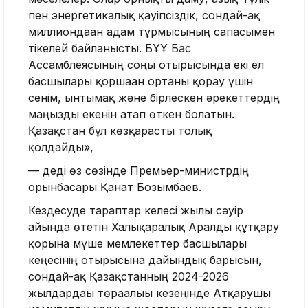
пен энергетикалық қауіпсіздік, сондай-ақ
миллиондаған адам тұрмысының сапасымен
тікелей байланысты. БҰҰ Бас
Ассамблеясының соңғы отырысында екі ел
басшылары қоршаған ортаны қорғау үшін
сенім, ынтымақ және бірлескен әрекеттердің
маңызды екенін атап өткен болатын.
Қазақстан бұл көзқарасты толық
қолдайды»,
— деді өз сөзінде Премьер-министрдің
орынбасары Қанат Бозымбаев.
Кездесуде тараптар келесі жылы сәуір
айында өтетін Халықаралық Аралды құтқару
қорына мүше мемлекеттер басшылары
кеңесінің отырысына дайындық барысын,
сондай-ақ Қазақстанның 2024-2026
жылдардағы төрағалығы кезеңінде Атқарушы