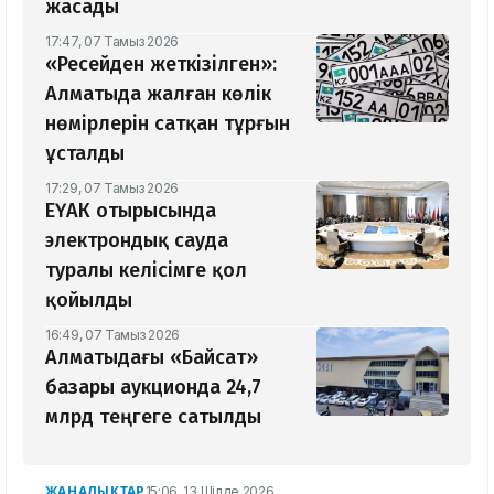
жасады
17:47, 07 Тамыз 2026
«Ресейден жеткізілген»:
Алматыда жалған көлік
нөмірлерін сатқан тұрғын
ұсталды
17:29, 07 Тамыз 2026
ЕҮАК отырысында
электрондық сауда
туралы келісімге қол
қойылды
16:49, 07 Тамыз 2026
Алматыдағы «Байсат»
базары аукционда 24,7
млрд теңгеге сатылды
ЖАҢАЛЫҚТАР
15:06, 13 Шілде 2026