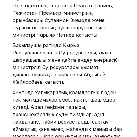
Президентінің кеңесшісі Шухрат Ганиев,
Тәжікстан Премьер-министрінің
орынбасары Сулаймон Зиёзода және
Түрікменстанның ауыл шаруашылығы
министрі Чарыяр Четиев қатысты.
Бақылаушы ретінде Қырғыз
Республикасының Су ресурстары, ауыл
шаруашылығы және қайта өңдеу өнеркәсібі
министрлігі Су ресурстары қызметі
директорының орынбасары Абдыбай
Жайлообаев қатысты.
«Бүгінде халықаралық қоғамдастық бізден
тек мәлімдемелер емес, нақты шешімдер
күтеді. Арал теңізінің тағдыры,
трансшекаралық суды тиімді әрі әділ
пайдалану, табиғи ресурстарды сақтау –
аймақтық қана емес, жаһандық маңызы бар
мәселелер. Олар орнықты даму, азық-түлік