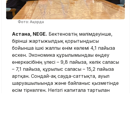
Фото: Ақорда
Астана, NEGE.
Бектеновтің мәлімдеуінше,
бірінші жартыжылдық қорытындысы
бойынша ішкі жалпы өнім көлемі 4,1 пайызға
өскен. Экономика құрылымындағы өңдеу
өнеркәсібінің үлесі – 9,8 пайызға, көлік саласы
– 7,1 пайызға, құрылыс саласы – 15,2 пайызға
артқан. Сондай-ақ сауда-саттықта, ауыл
шаруашылығында және байланыс қызметінде
өсім тіркелген. Негізгі капиталға тартылған
инвестиция көлемі 9,5 триллион теңге
болса, соның ішінде жеке инвестиция 21,4
пайызға ұлғайған.
Сондай-ақ кездесуде Үкімет басшысы