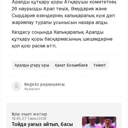
Аралды құтқару қоры Атқарушы комитетінің
26 наурызды Арал теңізі, Әмудария және
Сырдария өзендерінің халықаралық күні деп
жариялау туралы ұсынысын назарға алды.
Кездесу соңында Халықаралық Аралды
құтқару қоры басқармасының шешімдеріне
қол қою рәсімі өтті.
Аралды құтқару қоры
Қанат Бозымбаев
Үкімет
Nege.kz редакциясы
Журналист
Қазір оқып жатыр
18:46, 07 Тамыз 2026
Тойда уағыз айтып, басы