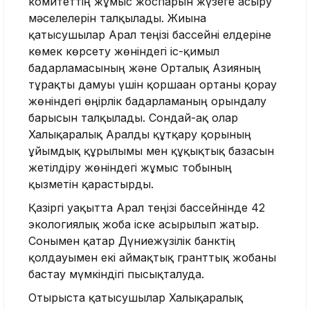
комитеттің жұмыс жоспарын жүзеге асыру
мәселелерін талқылады. Жиынға
қатысушылар Арал теңізі бассейні елдеріне
көмек көрсету жөніндегі іс-қимыл
бағдарламасының және Орталық Азияның
тұрақты дамуы үшін қоршаған ортаны қорғау
жөніндегі өңірлік бағдарламаның орындалу
барысын талқылады. Сондай-ақ олар
Халықаралық Аралды құтқару қорының
ұйымдық құрылымы мен құқықтық базасын
жетілдіру жөніндегі жұмыс тобының
қызметін қарастырды.
Қазіргі уақытта Арал теңізі бассейнінде 42
экологиялық жоба іске асырылып жатыр.
Сонымен қатар Дүниежүзілік банктің
қолдауымен екі аймақтық гранттық жобаны
бастау мүмкіндігі пысықталуда.
Отырыста қатысушылар Халықаралық