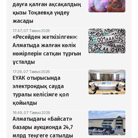
дауға қалған ақсақалдың
қызы Тоқаевқа үндеу
жасады
17:47, 07 Тамыз 2026
«Ресейден жеткізілген»:
Алматыда жалған көлік
нөмірлерін сатқан тұрғын
ұсталды
17:29, 07 Тамыз 2026
ЕҮАК отырысында
электрондық сауда
туралы келісімге қол
қойылды
16:49, 07 Тамыз 2026
Алматыдағы «Байсат»
базары аукционда 24,7
млрд теңгеге сатылды