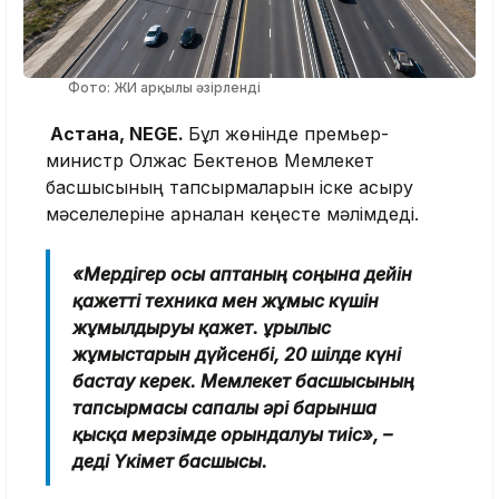
Фото: ЖИ арқылы әзірленді
Астана, NEGE.
Бұл жөнінде премьер-
министр Олжас Бектенов Мемлекет
басшысының тапсырмаларын іске асыру
мәселелеріне арналған кеңесте мәлімдеді.
«Мердігер осы аптаның соңына дейін
қажетті техника мен жұмыс күшін
жұмылдыруы қажет. Құрылыс
жұмыстарын дүйсенбі, 20 шілде күні
бастау керек. Мемлекет басшысының
тапсырмасы сапалы әрі барынша
қысқа мерзімде орындалуы тиіс», –
деді Үкімет басшысы.