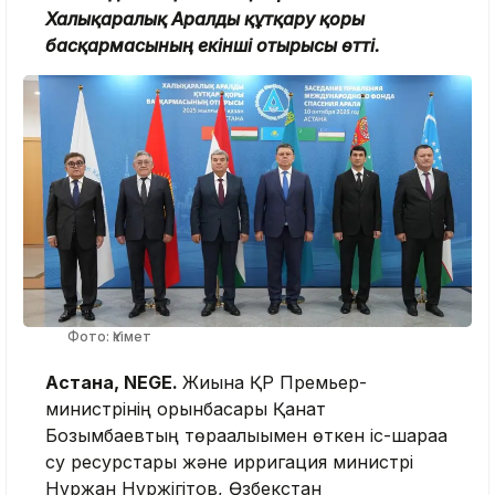
Халықаралық Аралды құтқару қоры
басқармасының екінші отырысы өтті.
Фото: Үкімет
Астана, NEGE.
Жиынға ҚР Премьер-
министрінің орынбасары Қанат
Бозымбаевтың төрағалығымен өткен іс-шараға
су ресурстары және ирригация министрі
Нұржан Нұржігітов, Өзбекстан