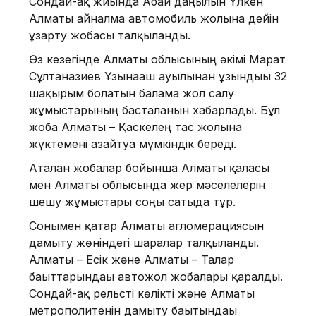
Сондай-ақ жиында Абай даңғылын Үлкен
Алматы айналма автомобиль жолына дейін
ұзарту жобасы талқыланды.
Өз кезегінде Алматы облысының әкімі Марат
Сұлтанғазиев Ұзынағаш ауылынан ұзындығы 32
шақырым болатын балама жол салу
жұмыстарының басталғанын хабарлады. Бұл
жоба Алматы – Қаскелең тас жолына
жүктемені азайтуға мүмкіндік береді.
Аталған жобалар бойынша Алматы қаласы
мен Алматы облысында жер мәселелерін
шешу жұмыстары соңғы сатыда тұр.
Сонымен қатар Алматы агломерациясын
дамыту жөніндегі шаралар талқыланды.
Алматы – Есік және Алматы – Талғар
бағыттарындағы автожол жобалары қаралды.
Сондай-ақ рельсті көлікті және Алматы
метрополитенін дамыту бағытындағы