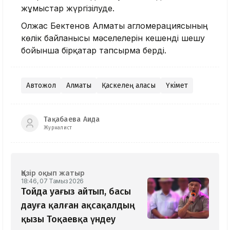
жұмыстар жүргізілуде.
Олжас Бектенов Алматы агломерациясының
көлік байланысы мәселелерін кешенді шешу
бойынша бірқатар тапсырма берді.
Автожол
Алматы
Қаскелең қаласы
Үкімет
Тақабаева Аида
Журналист
Қазір оқып жатыр
18:46, 07 Тамыз 2026
Тойда уағыз айтып, басы
дауға қалған ақсақалдың
қызы Тоқаевқа үндеу