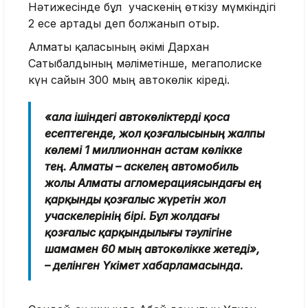
Нәтижесінде бұл учаскенің өткізу мүмкіндігі
2 есе артады деп болжанып отыр.
Алматы қаласының әкімі Дархан
Сатыбалдының мәліметінше, мегаполиске
күн сайын 300 мың автокөлік кіреді.
«Қала ішіндегі автокөліктерді қоса
есептегенде, жол қозғалысының жалпы
көлемі 1 миллионнан астам көлікке
тең. Алматы – Қаскелең автомобиль
жолы Алматы агломерациясындағы ең
қарқынды қозғалыс жүретін жол
учаскелерінің бірі. Бұл жолдағы
қозғалыс қарқындылығы тәулігіне
шамамен 60 мың автокөлікке жетеді»,
– делінген Үкімет хабарламасында.