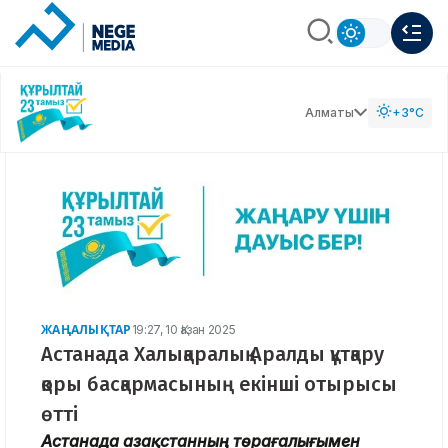
Алматы
+3°C
ЖАҢАЛЫҚТАР
19:27, 10 Қазан 2025
Астанада Халықаралық Аралды құтқару
қоры басқармасының екінші отырысы
өтті
Астанада Қазақстанның төрағалығымен