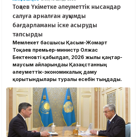
Тоқаев Үкіметке әлеуметтік нысандар
салуға арналған ауқымды
бағдарламаны іске асыруды
тапсырды
Мемлекет басшысы Қасым-Жомарт
Тоқаев премьер-министр Олжас
Бектеновті қабылдап, 2026 жылғы қаңтар-
маусым айларындағы Қазақстанның
әлеуметтік-экономикалық даму
қорытындылары туралы есебін тыңдады.