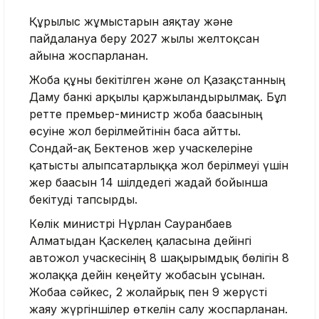
Құрылыс жұмыстарын аяқтау және
пайдалануға беру 2027 жылғы желтоқсан
айына жоспарланған.
Жоба құны бекітілген және ол Қазақстанның
Даму банкі арқылы қаржыландырылмақ. Бұл
ретте премьер-министр жоба бағасының
өсуіне жол берілмейтінін баса айтты.
Сондай-ақ Бектенов жер учаскелеріне
қатысты алыпсатарлыққа жол берілмеуі үшін
жер бағасын 14 шілдедегі жағдай бойынша
бекітуді тапсырды.
Көлік министрі Нұрлан Сауранбаев
Алматыдан Қаскелең қаласына дейінгі
автожол учаскесінің 8 шақырымдық бөлігін 8
жолаққа дейін кеңейту жобасын ұсынған.
Жобаға сәйкес, 2 жолайрық пен 9 жерүсті
жаяу жүргіншілер өткелін салу жоспарланған.