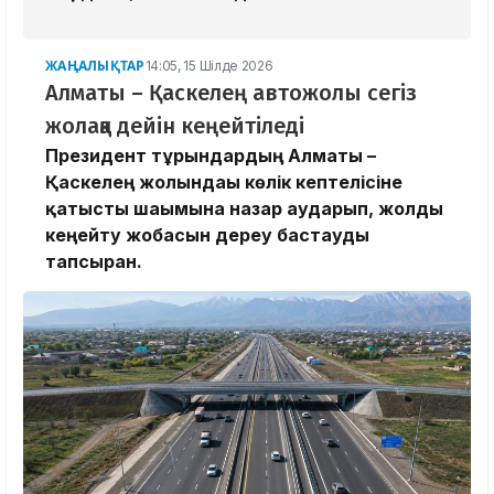
ЖАҢАЛЫҚТАР
14:05, 15 Шілде 2026
Алматы – Қаскелең автожолы сегіз
жолаққа дейін кеңейтіледі
Президент тұрғындардың Алматы –
Қаскелең жолындағы көлік кептелісіне
қатысты шағымына назар аударып, жолды
кеңейту жобасын дереу бастауды
тапсырған.