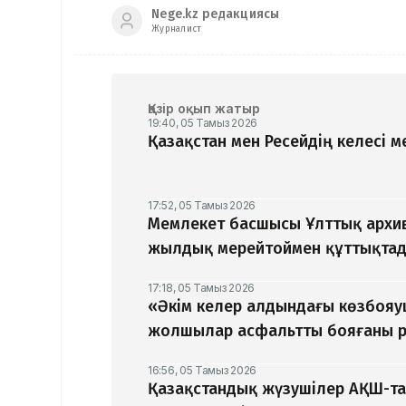
Nege.kz редакциясы
Журналист
Қазір оқып жатыр
19:40, 05 Тамыз 2026
Қазақстан мен Ресейдің келесі 
17:52, 05 Тамыз 2026
Мемлекет басшысы Ұлттық архив
жылдық мерейтоймен құттықта
17:18, 05 Тамыз 2026
«Әкім келер алдындағы көзбоя
жолшылар асфальтты бояғаны р
16:56, 05 Тамыз 2026
Қазақстандық жүзушілер АҚШ-та