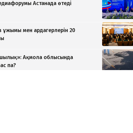
медиафорумы Астанада өтеді
 ұжымы мен ардагерлерін 20
ды
ушылық»: Ақмола облысында
ас па?
ғы халықаралық турнирде 13 алтын
үркін Азия чемпионы