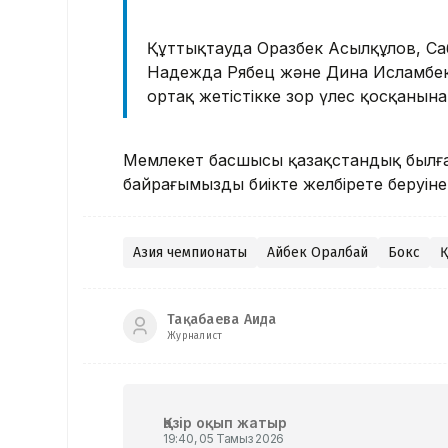
Құттықтауда Оразбек Асылқұлов, Са
Надежда Рябец және Дина Исламбеко
ортақ жетістікке зор үлес қосқанына
Мемлекет басшысы қазақстандық былғар
байрағымызды биікте желбірете беруіне т
Азия чемпионаты
Айбек Оралбай
Бокс
Қ
Тақабаева Аида
Журналист
Қазір оқып жатыр
19:40, 05 Тамыз 2026