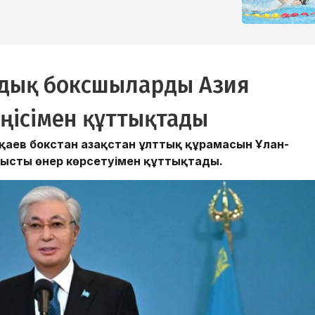
ндық боксшыларды Азия
ңісімен құттықтады
ев бокстан Қазақстан ұлттық құрамасын Ұлан-
абысты өнер көрсетуімен құттықтады.