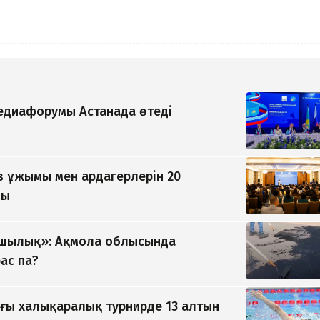
медиафорумы Астанада өтеді
 ұжымы мен ардагерлерін 20
ды
ушылық»: Ақмола облысында
ас па?
ғы халықаралық турнирде 13 алтын