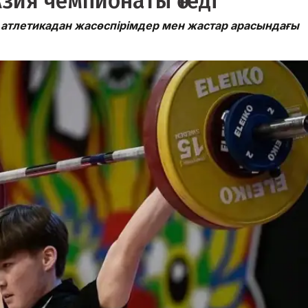
зия чемпионаты өтеді
 атлетикадан жасөспірімдер мен жастар арасындағы