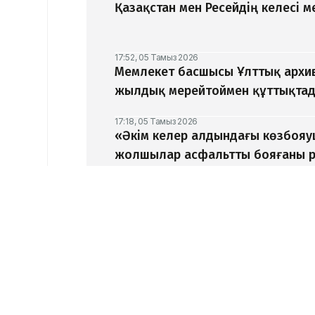
Қазақстан мен Ресейдің келесі 
17:52, 05 Тамыз 2026
Мемлекет басшысы Ұлттық архив
жылдық мерейтоймен құттықта
17:18, 05 Тамыз 2026
«Әкім келер алдындағы көзбоя
жолшылар асфальтты бояғаны р
16:56, 05 Тамыз 2026
Қазақстандық жүзушілер АҚШ-та
медаль жеңіп алды
СПОРТ
13:03, 10 Сәуір 2026
Айбек Оралбай – 3 д