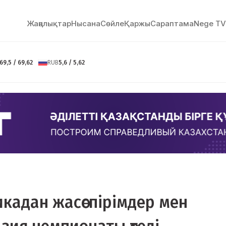
Жаңалықтар
Нысана
Сөйлe
Қаржы
Сараптама
Nege TV
69,5 / 69,62
RUB
5,6 / 5,62
кадан жасөспірімдер мен