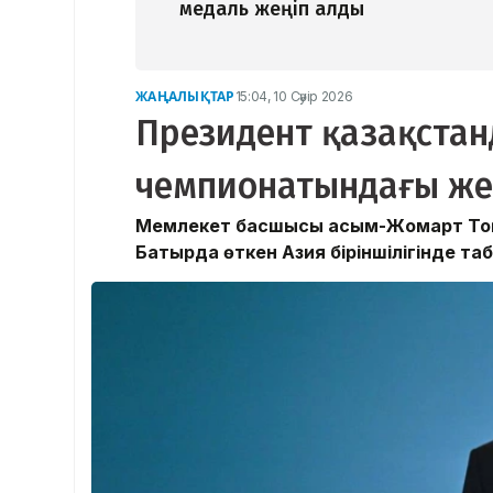
медаль жеңіп алды
ЖАҢАЛЫҚТАР
15:04, 10 Сәуір 2026
Президент қазақста
чемпионатындағы же
Мемлекет басшысы Қасым-Жомарт Тоқа
Батырда өткен Азия біріншілігінде т