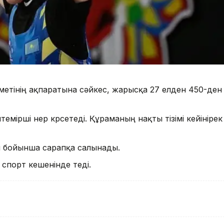
метінің ақпаратына сәйкес, жарысқа 27 елден 450-ден
мірші өнер көрсетеді. Құраманың нақты тізімі кейінірек
 бойынша сарапқа салынады.
спорт кешенінде өтеді.