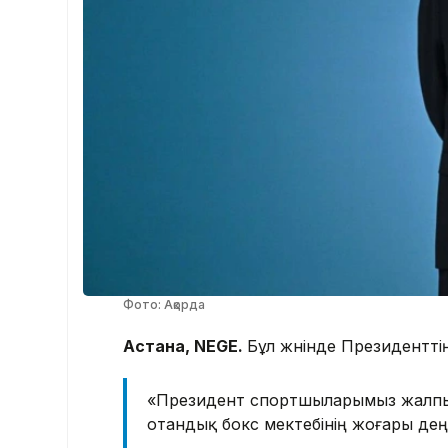
Фото: Ақорда
Астана, NEGE.
Бұл жөнінде Президентті
«Президент спортшыларымыз жалпы 
отандық бокс мектебінің жоғары деңгей