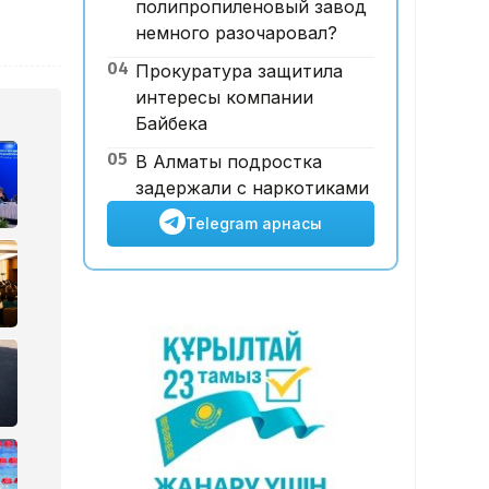
полипропиленовый завод
Түсім өсіп, пайда жоғалған. Air
немного разочаровал?
Astana НЕГЕ 21 млн доллар
04
Прокуратура защитила
шығынға батты?
интересы компании
Байбека
05
В Алматы подростка
задержали с наркотиками
Telegram арнасы