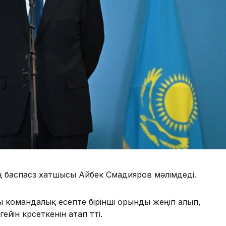
ң баспасөз хатшысы Айбек Смадияров мәлімдеді.
командалық есепте бірінші орынды жеңіп алып,
ін көрсеткенін атап өтті.