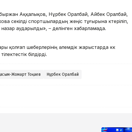
быржан Аққалықов, Нұрбек Оралбай, Айбек Оралбай,
ва секілді спортшылардың жеңіс тұғырына көтеріліп,
 назар аударылды», – делінген хабарламада.
ы қолғап шеберлерінің әлемдік жарыстарда көк
ілектестік білдірді.
асым-Жомарт Тоқаев
Нұрбек Оралбай