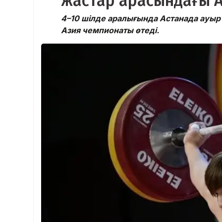
жастар арасындағы А
4–10 шілде аралығында Астанада ауыр
Азия чемпионаты өтеді.