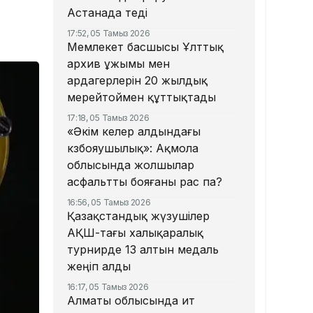
Астанада өтеді
17:52, 05 Тамыз 2026
Мемлекет басшысы Ұлттық
архив ұжымы мен
ардагерлерін 20 жылдық
мерейтоймен құттықтады
17:18, 05 Тамыз 2026
«Әкім келер алдындағы
көзбояушылық»: Ақмола
облысында жолшылар
асфальтты бояғаны рас па?
16:56, 05 Тамыз 2026
Қазақстандық жүзушілер
АҚШ-тағы халықаралық
турнирде 13 алтын медаль
жеңіп алды
16:17, 05 Тамыз 2026
Алматы облысында ит