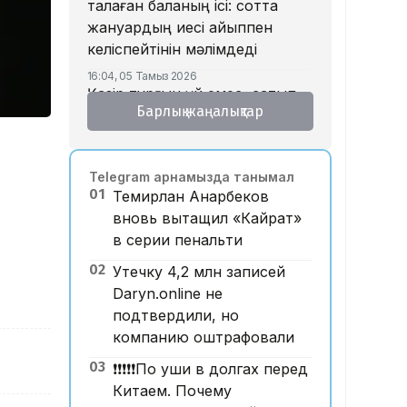
талаған баланың ісі: сотта
жануардың иесі айыппен
келіспейтінін мәлімдеді
16:04, 05 Тамыз 2026
Қазір тұрғын үй емес, сатып
Барлық жаңалықтар
алушы тапшы – қаржыгер
15:33, 05 Тамыз 2026
Бедеулік «жасарып» барады:
Telegram арнамызда танымал
құрсақ ана туралы не білеміз?
01
Темирлан Анарбеков
15:15, 05 Тамыз 2026
вновь вытащил «Кайрат»
Дастан Сәтпаевтың
в серии пенальти
«Челсидегі» дебюттік голы
үздік деп танылды
02
Утечку 4,2 млн записей
Daryn.online не
14:32, 05 Тамыз 2026
Құлсарылықтар көпқабатты
подтвердили, но
тұрғын үйлерде жылан пайда
компанию оштрафовали
болғанын айтып, дабыл
03
❗️❗️❗️❗️❗️По уши в долгах перед
қағуда
Китаем. Почему
14:24, 05 Тамыз 2026