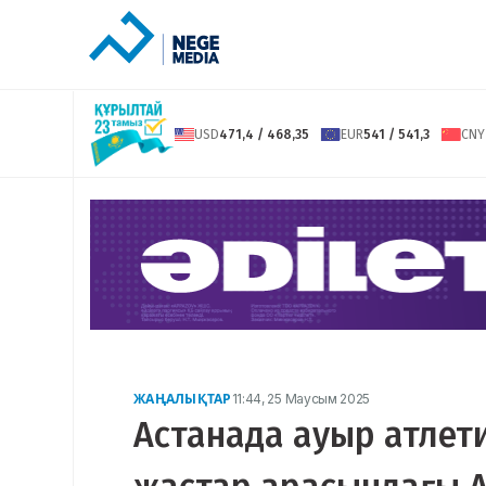
USD
471,4 / 468,35
EUR
541 / 541,3
CNY
ЖАҢАЛЫҚТАР
11:44, 25 Маусым 2025
Астанада ауыр атлети