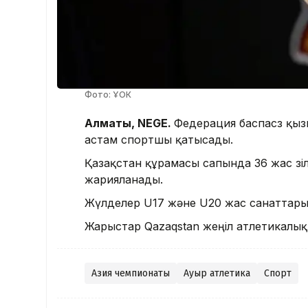
Фото: ҰОК
Алматы, NEGE.
Федерация баспасөз қыз
астам спортшы қатысады.
Қазақстан құрамасы сапында 36 жас зілте
жарияланады.
Жүлделер U17 және U20 жас санаттары
Жарыстар Qazaqstan жеңіл атлетикалық 
Азия чемпионаты
Ауыр атлетика
Спорт