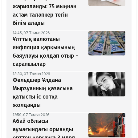
жарияланды: 75 мыңнан
астам талапкер тегін
білім алады
14:45, 07 Тамыз 2026
Ұлттық валютаны
инфляция қарқынының
баяулауы қолдап отыр –
сарапшылар
13:30, 07 Тамыз 2026
Фельдшер Ұлдана
Мырзуанның қазасына
қатысты іс сотқа
жолданды
12:59, 07 Тамыз 2026
Абай облысы
аумағындағы орманды
өрттен қорғауға 3 млрд