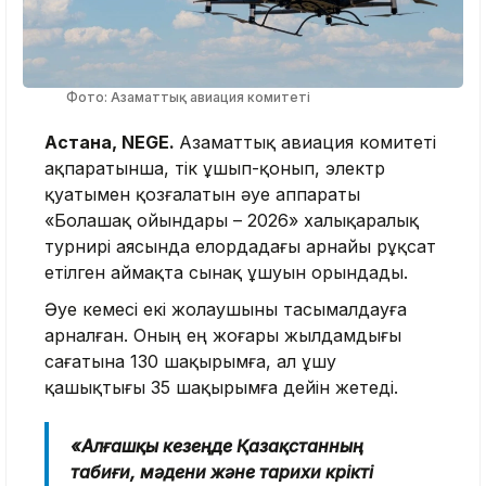
Фото: Азаматтық авиация комитеті
Астана, NEGE.
Азаматтық авиация комитеті
ақпаратынша, тік ұшып-қонып, электр
қуатымен қозғалатын әуе аппараты
«Болашақ ойындары – 2026» халықаралық
турнирі аясында елордадағы арнайы рұқсат
етілген аймақта сынақ ұшуын орындады.
Әуе кемесі екі жолаушыны тасымалдауға
арналған. Оның ең жоғары жылдамдығы
сағатына 130 шақырымға, ал ұшу
қашықтығы 35 шақырымға дейін жетеді.
«Алғашқы кезеңде Қазақстанның
табиғи, мәдени және тарихи көрікті