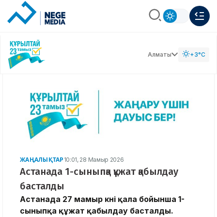
Алматы
+3°C
ЖАҢАЛЫҚТАР
10:01, 28 Мамыр 2026
Астанада 1-сыныпқа құжат қабылдау
басталды
Астанада 27 мамыр күні қала бойынша 1-
сыныпқа құжат қабылдау басталды.