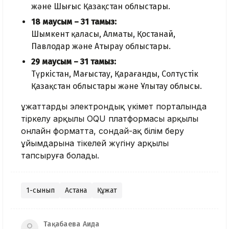
және Шығыс Қазақстан облыстары.
18 маусым – 31 тамыз:
Шымкент қаласы, Алматы, Қостанай,
Павлодар және Атырау облыстары.
29 маусым – 31 тамыз:
Түркістан, Маңғыстау, Қарағанды, Солтүстік
Қазақстан облыстары және Ұлытау облысы.
Құжаттарды электрондық үкімет порталында
тіркелу арқылы OQU платформасы арқылы
онлайн форматта, сондай-ақ білім беру
ұйымдарына тікелей жүгіну арқылы
тапсыруға болады.
1-сынып
Астана
Құжат
Тақабаева Аида