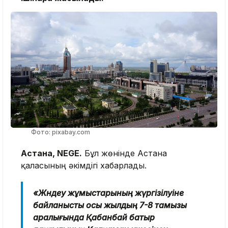
Фото: pixabay.com
Астана, NEGE.
Бұл жөнінде Астана
қаласының әкімдігі хабарлады.
«Жөндеу жұмыстарының жүргізілуіне
байланысты осы жылдың 7-8 тамызы
аралығында Қабанбай батыр