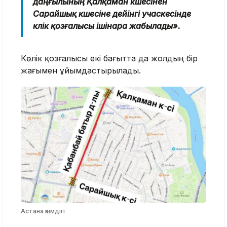
даңғылының Қалқаман көшесінен
Сарайшық көшесіне дейінгі учаскесінде
көлік қозғалысы ішінара жабылады».
Көлік қозғалысы екі бағытта да жолдың бір
жағымен ұйымдастырылады.
Астана әкімдігі