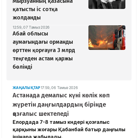
Мырзуанның қазасына
қатысты іс сотқа
жолданды
12:59, 07 Тамыз 2026
Абай облысы
аумағындағы орманды
өрттен қорғауға 3 млрд
теңгеден астам қаржы
бөлінді
ЖАҢАЛЫҚТАР
17:59, 06 Тамыз 2026
Астанада демалыс күні көлік көп
жүретін даңғылдардың бірінде
қозғалыс шектеледі
Елордада 7-8 тамыз күндері қозғалыс
қарқыны жоғары Қабанбай батыр даңғылы
ішінара жабылады.