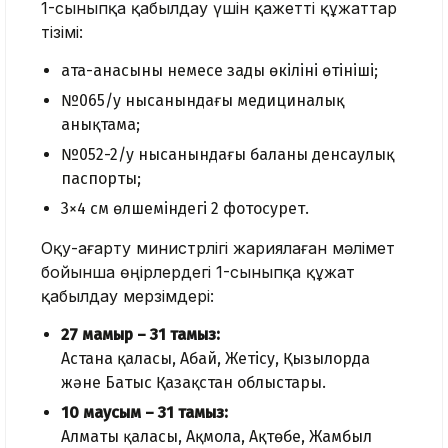
1-сыныпқа қабылдау үшін қажетті құжаттар
тізімі:
ата-анасының немесе заңды өкілінің өтініші;
№065/у нысанындағы медициналық
анықтама;
№052-2/у нысанындағы баланың денсаулық
паспорты;
3×4 см өлшеміндегі 2 фотосурет.
Оқу-ағарту министрлігі жариялаған мәлімет
бойынша өңірлердегі 1-сыныпқа құжат
қабылдау мерзімдері:
27 мамыр – 31 тамыз:
Астана қаласы, Абай, Жетісу, Қызылорда
және Батыс Қазақстан облыстары.
10 маусым – 31 тамыз:
Алматы қаласы, Ақмола, Ақтөбе, Жамбыл