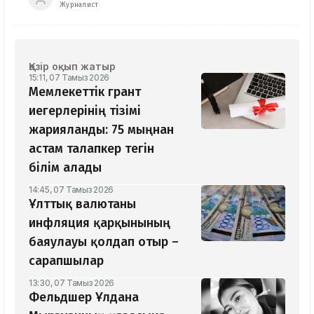
Журналист
Қазір оқып жатыр
15:11, 07 Тамыз 2026
Мемлекеттік грант
иегерлерінің тізімі
жарияланды: 75 мыңнан
астам талапкер тегін
білім алады
14:45, 07 Тамыз 2026
Ұлттық валютаны
инфляция қарқынының
баяулауы қолдап отыр –
сарапшылар
13:30, 07 Тамыз 2026
Фельдшер Ұлдана