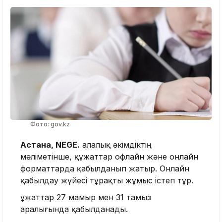
Фото: gov.kz
Астана, NEGE.
Қалалық әкімдіктің
мәліметінше, құжаттар офлайн және онлайн
форматтарда қабылданып жатыр. Онлайн
қабылдау жүйесі тұрақты жұмыс істеп тұр.
Құжаттар 27 мамыр мен 31 тамыз
аралығында қабылданады.