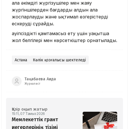
Қала әкімдігі жүргізушілер мен жаяу
жүргіншілерден бағдарды алдын ала
жоспарлауды және ықтимал өзгерістерді
ескеруді сұрайды.
Қауіпсіздікті қамтамасыз ету үшін уақытша
жол белгілері мен көрсеткіштер орнатылады.
Астана
Көлік қозғалысы шектеледі
Тақабаева Аида
Журналист
Қазір оқып жатыр
15:11, 07 Тамыз 2026
Мемлекеттік грант
иегерлерінің тізімі