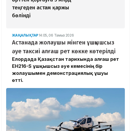
теңгеден астам қаржы
бөлінді
ЖАҢАЛЫҚТАР
14:05, 06 Тамыз 2026
Астанада жолаушы мінген ұшқышсыз
әуе таксиі алғаш рет көкке көтерілді
Елордада Қазақстан тарихында алғаш рет
EH216-S ұшқышсыз әуе кемесінің бір
жолаушымен демонстрациялық ұшуы
өтті.