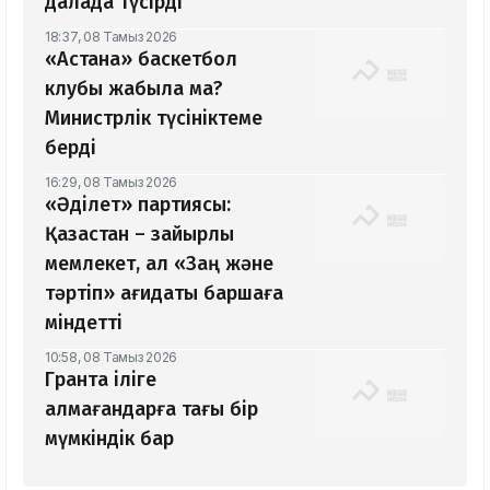
далада түсірді
18:37, 08 Тамыз 2026
«Астана» баскетбол
клубы жабыла ма?
Министрлік түсініктеме
берді
16:29, 08 Тамыз 2026
«Әділет» партиясы:
Қазақстан – зайырлы
мемлекет, ал «Заң және
тәртіп» қағидаты баршаға
міндетті
10:58, 08 Тамыз 2026
Грантқа іліге
алмағандарға тағы бір
мүмкіндік бар