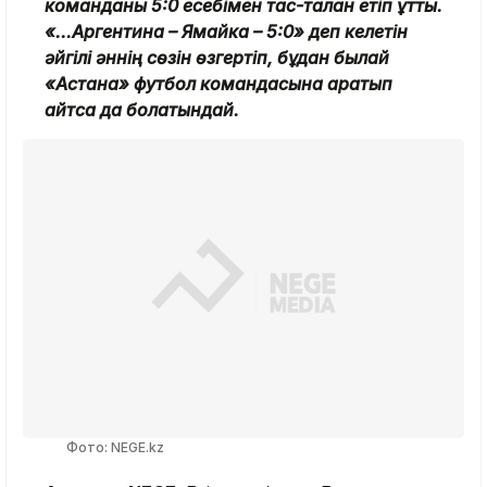
команданы 5:0 есебімен тас-талқан етіп ұтты.
«...Аргентина – Ямайка – 5:0» деп келетін
әйгілі әннің сөзін өзгертіп, бұдан былай
«Астана» футбол командасына қаратып
айтса да болатындай.
Фото: NEGE.kz