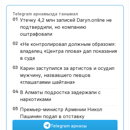
Telegram арнамызда танымал
01
Утечку 4,2 млн записей Daryn.online не
подтвердили, но компанию
оштрафовали
02
«Не контролировал должным образом»:
владелец «Центра плова» дал показания
в суде
03
Карин заступился за артистов и осудил
мужчину, назвавшего певцов
«глашатаями шайтана»
04
В Алматы подростка задержали с
наркотиками
05
Премьер-министр Армении Никол
Пашинян подал в отставку
Telegram арнасы