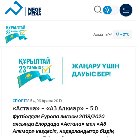
Алматы
+3°C
СПОРТ
18:54, 09 Қараша 2019
«Астана» – «АЗ Алкмар» – 5:0
Футболдан Еуропа лигасы 2019/2020
аясында Елордада «Астана» мен «АЗ
Алкмар» кездесіп, нидерландықтар біздің