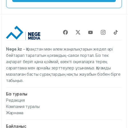
Nege.kz
– Қазақстан мен әлем жаңалықтарын жедел әрі
бейтарап тарататын қоғамдық-саяси портал. Біз тек
ақпарат беріп қана қоймай, өзекті оқиғаларға терең
сараптама мен арнайы зерттеулер ұсынамыз. Қоғамды
мазалаған басты сұрақтардың нақты жауабын бізбен бірге
табыңыз.
Біз туралы
Редакция
Компания туралы
Жарнама
Байланыс