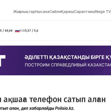
Жаңалықтар
Нысана
Сөйлe
Қаржы
Сараптама
Nege TV
5 / 69,69
RUB
5,57 / 5,6
н ақшаға телефон сатып алған
тып алған, деп хабарлайды Polisia.kz.