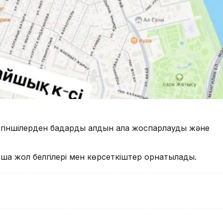
үргіншілерден бағдарды алдын ала жоспарлауды және
.
ытша жол белгілері мен көрсеткіштер орнатылады.