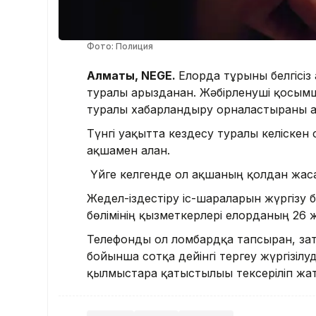
Фото: Полиция
Алматы, NEGE.
Елорда тұрғыны белгісі
туралы арызданған. Жәбірленуші қосым
туралы хабарландыру орналастырғаны 
Түнгі уақытта кездесу туралы келіскен 
ақшамен алған.
Үйге келгенде ол ақшаның қолдан жасал
Жедел-іздестіру іс-шараларын жүргіз
бөлімінің қызметкерлері елорданың 26 
Телефонды ол ломбардқа тапсырған, за
бойынша сотқа дейінгі тергеу жүргізілу
қылмыстарға қатыстылығы тексеріліп жа