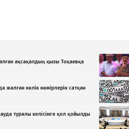
қалған ақсақалдың қызы Тоқаевқа
да жалған көлік нөмірлерін сатқан
ауда туралы келісімге қол қойылды