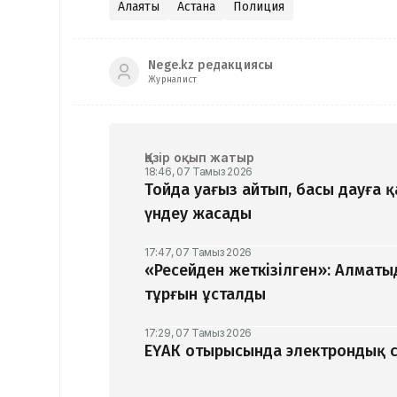
Алаяқтық
Астана
Полиция
Nege.kz редакциясы
Журналист
Қазір оқып жатыр
18:46, 07 Тамыз 2026
Тойда уағыз айтып, басы дауға 
үндеу жасады
17:47, 07 Тамыз 2026
«Ресейден жеткізілген»: Алматы
тұрғын ұсталды
17:29, 07 Тамыз 2026
ЕҮАК отырысында электрондық с