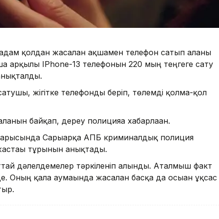
з адам қолдан жасалған ақшамен телефон сатып алғаны
ша арқылы IPhone-13 телефонын 220 мың теңгеге сату
анықталды.
сатушы, жігітке телефонды беріп, төлемді қолма-қол
ғанын байқап, дереу полицияға хабарлаған.
у барысында Сарыарқа АПБ криминалдық полиция
жастағы тұрғынын анықтады.
ттай дәлелдемелер тәркіленіп алынды. Аталмыш факт
де. Оның қала аумағында жасалған басқа да осыған ұқсас
тыр.