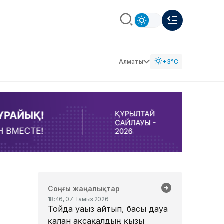
Алматы
+3°C
Соңғы жаңалықтар
18:46, 07 Тамыз 2026
Тойда уағыз айтып, басы дауға
қалған ақсақалдың қызы