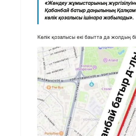
«Жөндеу жұмыстарының жүргізілуін
Қабанбай батыр даңғылының Қалқама
көлік қозғалысы ішінара жабылады».
Көлік қозғалысы екі бағытта да жолдың