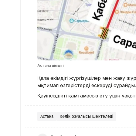
Астана әкімдігі
Қала әкімдігі жүргізушілер мен жаяу ж
ықтимал өзгерістерді ескеруді сұрайды
Қауіпсіздікті қамтамасыз ету үшін уақ
Астана
Көлік қозғалысы шектеледі