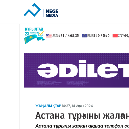
USD
471 / 468,35
EUR
540 / 540
CNY
69,
ЖАҢАЛЫҚТАР
14:37, 14 Ақпан 2024
Астана тұрғыны жалға
Астана тұрғыны жалған ақшаға телефон са