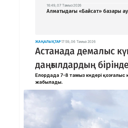
16:49, 07 Тамыз 2026
Алматыдағы «Байсат» базары ау
ЖАҢАЛЫҚТАР
17:59, 06 Тамыз 2026
Астанада демалыс күн
даңғылдардың бірінде
Елордада 7-8 тамыз күндері қозғалыс
жабылады.