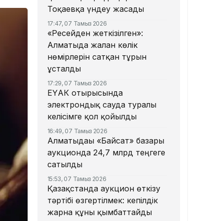
Тоқаевқа үндеу жасады
17:47, 07 Тамыз 2026
«Ресейден жеткізілген»:
Алматыда жалған көлік
нөмірлерін сатқан тұрғын
ұсталды
17:29, 07 Тамыз 2026
ЕҮАК отырысында
электрондық сауда туралы
келісімге қол қойылды
16:49, 07 Тамыз 2026
Алматыдағы «Байсат» базары
аукционда 24,7 млрд теңгеге
сатылды
15:53, 07 Тамыз 2026
Қазақстанда аукцион өткізу
тәртібі өзгертілмек: кепілдік
жарна құны қымбаттайды