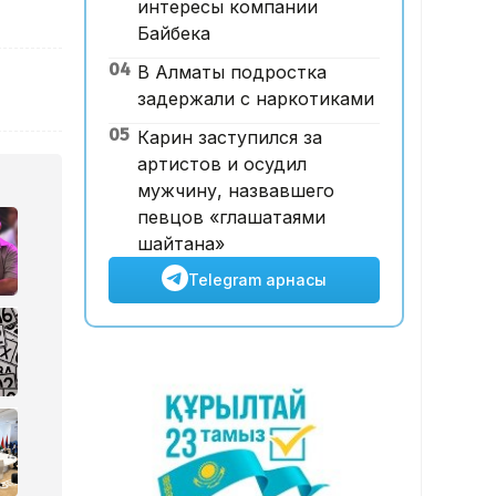
интересы компании
12:00, 07 Тамыз 2026
Байбека
Футболдан ұлттық құраманы
04
В Алматы подростка
Грекия мен Арменияның
задержали с наркотиками
бұрынғы бас бапкері басқаруы
мүмкін
05
Карин заступился за
артистов и осудил
мужчину, назвавшего
певцов «глашатаями
шайтана»
Telegram арнасы