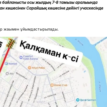
е байланысты осы жылдың 7-8 тамызы аралығында
н көшесінен Сарайшық көшесіне дейінгі учаскесінде
 бір жағымен ұйымдастырылады.