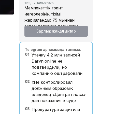
15:11, 07 Тамыз 2026
Мемлекеттік грант
иегерлерінің тізімі
жарияланды: 75 мыңнан
астам талапкер тегін білім
Барлық жаңалықтар
алады
14:45, 07 Тамыз 2026
Ұлттық валютаны инфляция
Telegram арнамызда танымал
қарқынының баяулауы
01
Утечку 4,2 млн записей
қолдап отыр – сарапшылар
Daryn.online не
13:30, 07 Тамыз 2026
подтвердили, но
Фельдшер Ұлдана
компанию оштрафовали
Мырзуанның қазасына
қатысты іс сотқа жолданды
02
«Не контролировал
должным образом»:
12:59, 07 Тамыз 2026
Абай облысы аумағындағы
владелец «Центра плова»
орманды өрттен қорғауға 3
дал показания в суде
млрд теңгеден астам қаржы
03
Прокуратура защитила
бөлінді