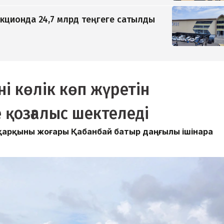
кционда 24,7 млрд теңгеге сатылды
і көлік көп жүретін
 қозғалыс шектеледі
 қарқыны жоғары Қабанбай батыр даңғылы ішінара