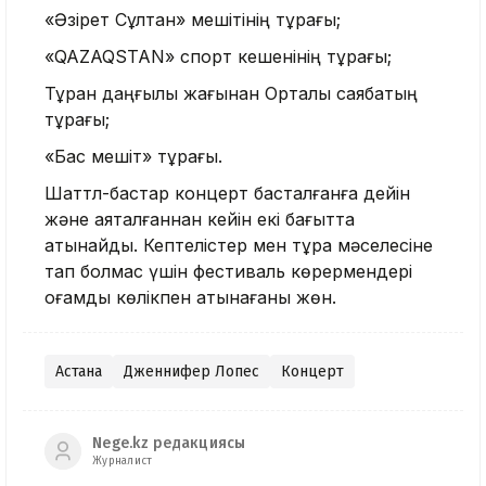
«Әзірет Сұлтан» мешітінің тұрағы;
«QAZAQSTAN» спорт кешенінің тұрағы;
Тұран даңғылы жағынан Орталық саябақтың
тұрағы;
«Бас мешіт» тұрағы.
Шаттл-бастар концерт басталғанға дейін
және аяқталғаннан кейін екі бағытта
қатынайды. Кептелістер мен тұрақ мәселесіне
тап болмас үшін фестиваль көрермендері
қоғамдық көлікпен қатынағаны жөн.
Астана
Дженнифер Лопес
Концерт
Nege.kz редакциясы
Журналист