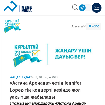
Алматы
+3°C
ЖАҢАЛЫҚТАР
14:13, 26 Шілде 2025
«Астана Аренада» өтетін Jennifer
Lopez-тің концерті кезінде жол
уақытша жабылады
1 тамыз күні елордадағы «Астана Арена»