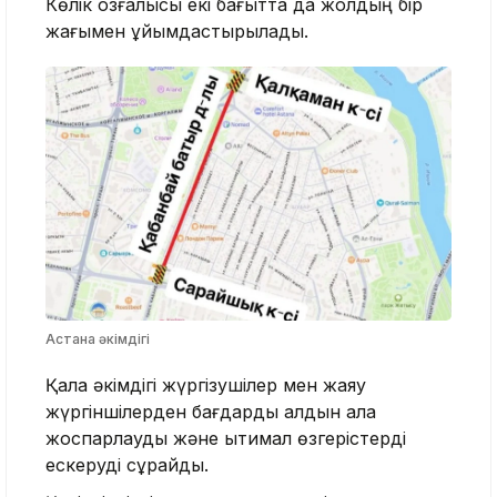
Көлік қозғалысы екі бағытта да жолдың бір
жағымен ұйымдастырылады.
Астана әкімдігі
Қала әкімдігі жүргізушілер мен жаяу
жүргіншілерден бағдарды алдын ала
жоспарлауды және ықтимал өзгерістерді
ескеруді сұрайды.