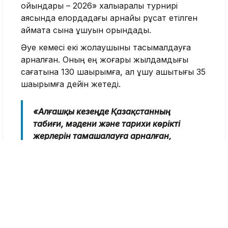
ойындары – 2026» халықаралық турнирі
аясында елордадағы арнайы рұқсат етілген
аймақта сынақ ұшуын орындады.
Әуе кемесі екі жолаушыны тасымалдауға
арналған. Оның ең жоғары жылдамдығы
сағатына 130 шақырымға, ал ұшу қашықтығы 35
шақырымға дейін жетеді.
«Алғашқы кезеңде Қазақстанның
табиғи, мәдени және тарихи көрікті
жерлерін тамашалауға арналған,
ұзақтығы 5–30 минут болатын
демонстрациялық әрі туристік
бағыттарды іске қосу жоспарланып
отыр. Болашақта мұндай ұшқышсыз
жолаушылар әуе жүйелері
қолданыстағы көлік түрлерін
толықтырып, еліміздің заманауи көлік