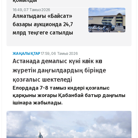
16:49, 07 Тамыз 2026
Алматыдағы «Байсат»
базары аукционда 24,7
млрд теңгеге сатылды
ЖАҢАЛЫҚТАР
17:59, 06 Тамыз 2026
Астанада демалыс күні көлік көп
жүретін даңғылдардың бірінде
қозғалыс шектеледі
Елордада 7-8 тамыз күндері қозғалыс
қарқыны жоғары Қабанбай батыр даңғылы
ішінара жабылады.