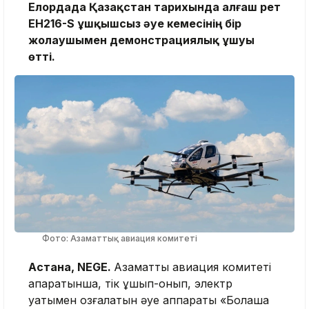
Елордада Қазақстан тарихында алғаш рет
EH216-S ұшқышсыз әуе кемесінің бір
жолаушымен демонстрациялық ұшуы
өтті.
Фото: Азаматтық авиация комитеті
Астана, NEGE.
Азаматтық авиация комитеті
ақпаратынша, тік ұшып-қонып, электр
қуатымен қозғалатын әуе аппараты «Болашақ