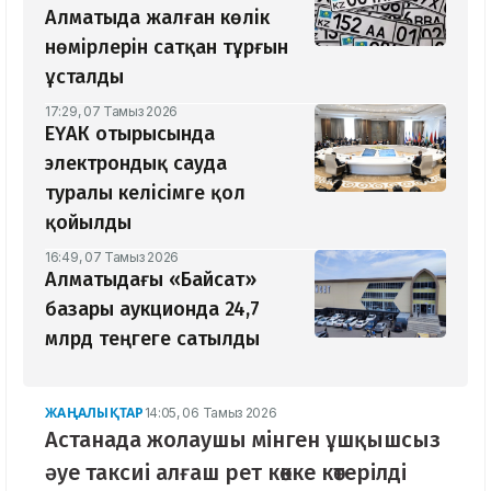
Алматыда жалған көлік
нөмірлерін сатқан тұрғын
ұсталды
17:29, 07 Тамыз 2026
ЕҮАК отырысында
электрондық сауда
туралы келісімге қол
қойылды
16:49, 07 Тамыз 2026
Алматыдағы «Байсат»
базары аукционда 24,7
млрд теңгеге сатылды
ЖАҢАЛЫҚТАР
14:05, 06 Тамыз 2026
Астанада жолаушы мінген ұшқышсыз
әуе таксиі алғаш рет көкке көтерілді