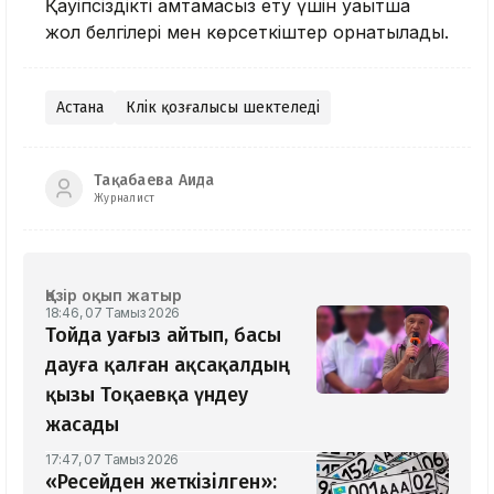
Қауіпсіздікті қамтамасыз ету үшін уақытша
жол белгілері мен көрсеткіштер орнатылады.
Астана
Көлік қозғалысы шектеледі
Тақабаева Аида
Журналист
Қазір оқып жатыр
18:46, 07 Тамыз 2026
Тойда уағыз айтып, басы
дауға қалған ақсақалдың
қызы Тоқаевқа үндеу
жасады
17:47, 07 Тамыз 2026
«Ресейден жеткізілген»: