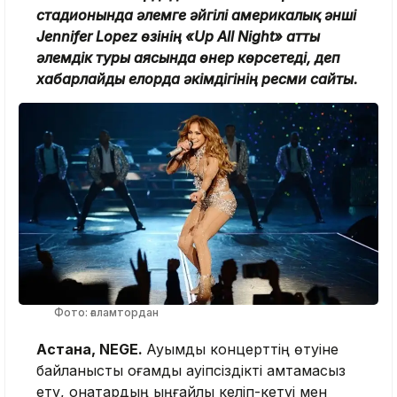
стадионында әлемге әйгілі америкалық әнші
Jennifer Lopez өзінің «Up All Night» атты
әлемдік туры аясында өнер көрсетеді, деп
хабарлайды елорда әкімдігінің ресми сайты.
Фото: ғаламтордан
Астана, NEGE.
Ауқымды концерттің өтуіне
байланысты қоғамдық қауіпсіздікті қамтамасыз
ету, қонақтардың ыңғайлы келіп-кетуі мен