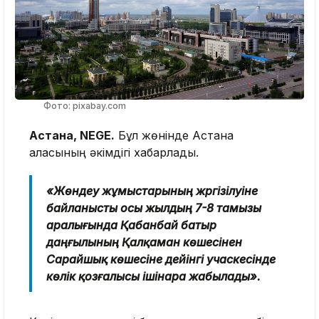
Фото: pixabay.com
Астана, NEGE.
Бұл жөнінде Астана
қаласының әкімдігі хабарлады.
«Жөндеу жұмыстарының жүргізілуіне
байланысты осы жылдың 7-8 тамызы
аралығында Қабанбай батыр
даңғылының Қалқаман көшесінен
Сарайшық көшесіне дейінгі учаскесінде
көлік қозғалысы ішінара жабылады».