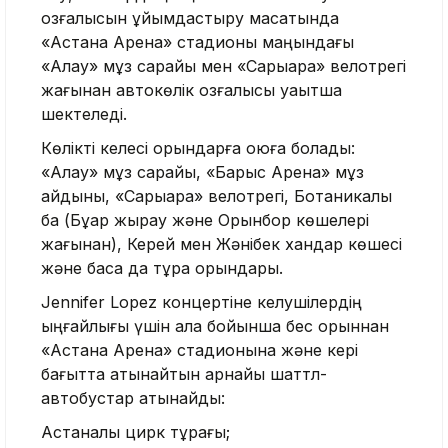
қозғалысын ұйымдастыру мақсатында
«Астана Арена» стадионы маңындағы
«Алау» мұз сарайы мен «Сарыарқа» велотрегі
жағынан автокөлік қозғалысы уақытша
шектеледі.
Көлікті келесі орындарға қоюға болады:
«Алау» мұз сарайы, «Барыс Арена» мұз
айдыны, «Сарыарқа» велотрегі, Ботаникалық
бақ (Бұқар жырау және Орынбор көшелері
жағынан), Керей мен Жәнібек хандар көшесі
және басқа да тұрақ орындары.
Jennifer Lopez концертіне келушілердің
ыңғайлығы үшін қала бойынша бес орыннан
«Астана Арена» стадионына және кері
бағытта қатынайтын арнайы шаттл-
автобустар қатынайды:
Астаналық цирк тұрағы;