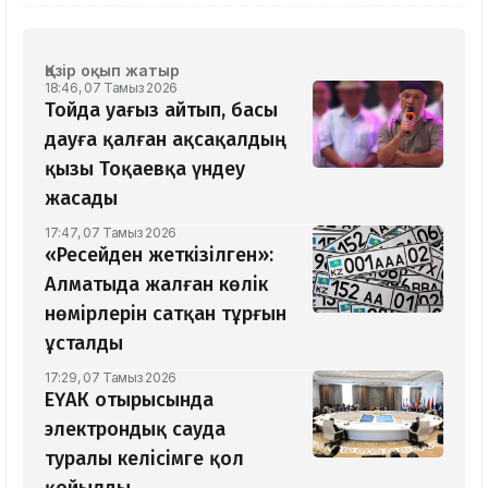
Қазір оқып жатыр
18:46, 07 Тамыз 2026
Тойда уағыз айтып, басы
дауға қалған ақсақалдың
қызы Тоқаевқа үндеу
жасады
17:47, 07 Тамыз 2026
«Ресейден жеткізілген»:
Алматыда жалған көлік
нөмірлерін сатқан тұрғын
ұсталды
17:29, 07 Тамыз 2026
ЕҮАК отырысында
электрондық сауда
туралы келісімге қол
қойылды