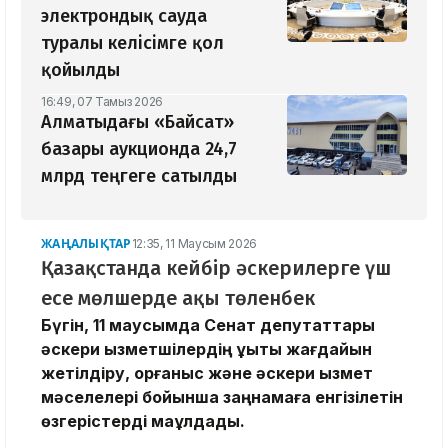
электрондық сауда
туралы келісімге қол
қойылды
16:49, 07 Тамыз 2026
Алматыдағы «Байсат»
базары аукционда 24,7
млрд теңгеге сатылды
ЖАҢАЛЫҚТАР
12:35, 11 Маусым 2026
Қазақстанда кейбір әскерилерге үш
есе мөлшерде ақы төленбек
Бүгін, 11 маусымда Сенат депутаттары
әскери қызметшілердің құқықтық жағдайын
жетілдіру, қорғаныс және әскери қызмет
мәселелері бойынша заңнамаға енгізілетін
өзгерістерді мақұлдады.