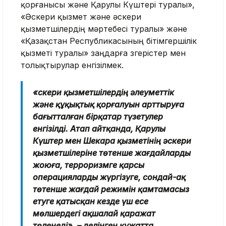
қорғанысы және Қарулы Күштері туралы»,
«Әскери қызмет және әскери
қызметшілердің мәртебесі туралы» және
«Қазақстан Республикасының бітімгершілік
қызметі туралы» заңдарға өзгерістер мен
толықтырулар енгізілмек.
«Әскери қызметшілердің әлеуметтік
және құқықтық қорғалуын арттыруға
бағытталған бірқатар түзетулер
енгізілді. Атап айтқанда, Қарулы
Күштер мен Шекара қызметінің әскери
қызметшілеріне төтенше жағдайларды
жоюға, терроризмге қарсы
операцияларды жүргізуге, сондай-ақ
төтенше жағдай режимін қамтамасыз
етуге қатысқан кезде үш есе
мөлшердегі ақшалай қаражат
төленеді», – делінген құжатта.