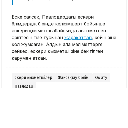
Еске салсақ, Павлодардағы әскери
бөлімдердің бірінде келісімшарт бойынша
әскери қызметші абайсызда автоматпен
әріптесін тізе тұсынан
жарақаттап
, кейін өзіне
қол жұмсаған. Алдын ала мәліметтерге
сәйкес, әскери қызметші өзіне бекітілген
қарумен атқан.
Әскери қызметшілер
Жансақтау бөлімі
Оқ ату
Павлодар
Тақабаева Аида
Журналист