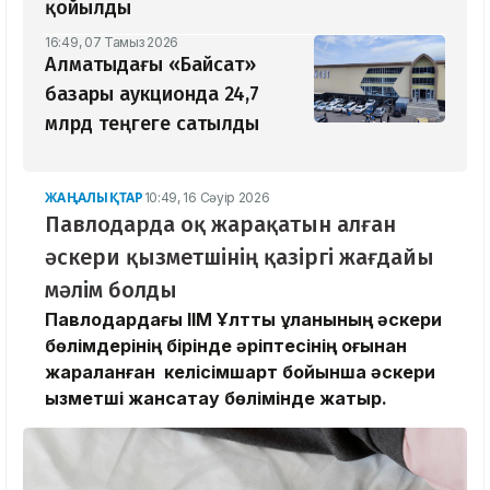
қойылды
16:49, 07 Тамыз 2026
Алматыдағы «Байсат»
базары аукционда 24,7
млрд теңгеге сатылды
ЖАҢАЛЫҚТАР
10:49, 16 Сәуір 2026
Павлодарда оқ жарақатын алған
әскери қызметшінің қазіргі жағдайы
мәлім болды
Павлодардағы ІІМ Ұлттық ұланының әскери
бөлімдерінің бірінде әріптесінің оғынан
жараланған келісімшарт бойынша әскери
қызметші жансақтау бөлімінде жатыр.