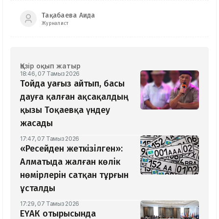
Тақабаева Аида
Журналист
Қазір оқып жатыр
18:46, 07 Тамыз 2026
Тойда уағыз айтып, басы
дауға қалған ақсақалдың
қызы Тоқаевқа үндеу
жасады
17:47, 07 Тамыз 2026
«Ресейден жеткізілген»:
Алматыда жалған көлік
нөмірлерін сатқан тұрғын
ұсталды
17:29, 07 Тамыз 2026
ЕҮАК отырысында