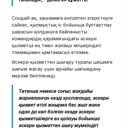
Сондай-ақ, заңнамаға енгізілген өзгерістерге
сәйкес, қылмыстық іс бойынша бұлтартпау
шарасын қолдануға байланысты
командирдің қарамағындағы әскери
қызметші ең төмен жалақы мөлшеріндегі
төлемақымен қамтамасыз етілмек.
Әскери қызметтен шығару туралы шешімге
шағым жасау үшін арнайы шағымдану
мерзімі белгіленеді.
Төтенше немесе соғыс жағдайы
жарияланған кезді қоспағанда, әскери
қызмет өтілі жиырма бес жыл және
одан да көп болған кезде әскери
қызметшілерге өз қалауы бойынша
әскери қызметтен шығу мүмкіндігі