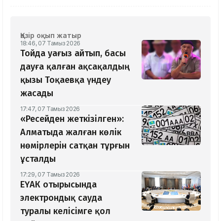
Қазір оқып жатыр
18:46, 07 Тамыз 2026
Тойда уағыз айтып, басы
дауға қалған ақсақалдың
қызы Тоқаевқа үндеу
жасады
17:47, 07 Тамыз 2026
«Ресейден жеткізілген»:
Алматыда жалған көлік
нөмірлерін сатқан тұрғын
ұсталды
17:29, 07 Тамыз 2026
ЕҮАК отырысында
электрондық сауда
туралы келісімге қол