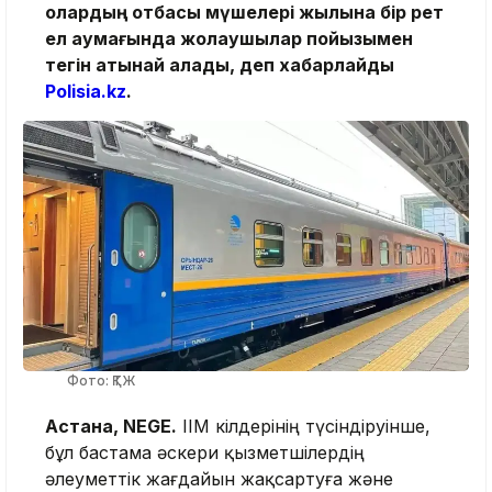
олардың отбасы мүшелері жылына бір рет
ел аумағында жолаушылар пойызымен
тегін қатынай алады, деп хабарлайды
Polisia.kz
.
Фото: ҚТЖ
Астана, NEGE.
ІІМ өкілдерінің түсіндіруінше,
бұл бастама әскери қызметшілердің
әлеуметтік жағдайын жақсартуға және