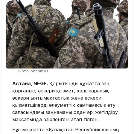
Фото: ortcom.kz
Астана, NEGE.
Қорытынды құжатта заң
қорғаныс, әскери қызмет, халықаралық
әскери ынтымақтастық және әскери
қызметшілерді әлеуметтік қамтамасыз ету
саласындағы заңнаманы одан әрі жетілдіру
мақсатында әзірленгені атап өтілген.
Бұл мақсатта «Қазақстан Республикасының