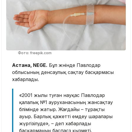
Фото: freepik.com
Астана, NEGE.
Бұл жөнінде Павлодар
облысының денсаулық сақтау басқармасы
хабарлады.
«2001 жылы туған науқас Павлодар
қалалық №1 ауруханасының жансақтау
бөлімінде жатыр. Жағдайы – тұрақты
ауыр. Барлық қажетті емдеу шаралары
жүргізілуде», – деп хабарлады
басқарманың баспасөз қызметі.