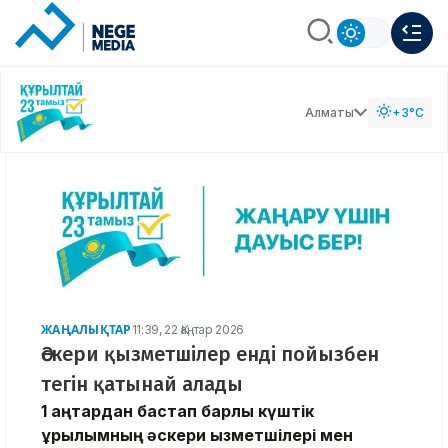
Алматы
+3°C
ЖАҢАЛЫҚТАР
11:39, 22 Қаңтар 2026
Әскери қызметшілер енді пойызбен
тегін қатынай алады
1 қаңтардан бастап барлық күштік
құрылымның әскери қызметшілері мен