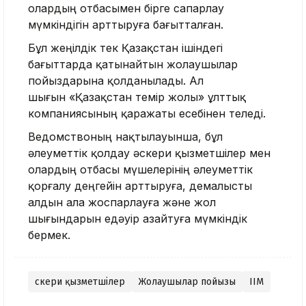
олардың отбасымен бірге сапарлау
мүмкіндігін арттыруға бағытталған.
Бұл жеңілдік тек Қазақстан ішіндегі
бағыттарда қатынайтын жолаушылар
пойыздарына қолданылады. Ал
шығын «Қазақстан темір жолы» ұлттық
компаниясының қаражаты есебінен өтеледі.
Ведомствоның нақтылауынша, бұл
әлеуметтік қолдау әскери қызметшілер мен
олардың отбасы мүшелерінің әлеуметтік
қорғалу деңгейін арттыруға, демалысты
алдын ала жоспарлауға және жол
шығындарын едәуір азайтуға мүмкіндік
бермек.
Әскери қызметшілер
Жолаушылар пойызы
ІІМ