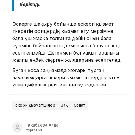
беріледі.
Әскерге шақыру бойынша әскери қызмет
өткеретін офицердің қызмет ету мерзіміне
бала үш жасқа толғанға дейін оның бала
күтіміне байланысты демалыста болу кезеңі
есептелмейді. Дегенмен бұл уақыт аралығы
жалпы еңбек сіңірген жылдарына есептеледі.
Бұған қоса заңнамада жоғары тұрған
лауазымдарға әскери қызметшілерді іріктеу
үшін цифрлық рейтинг енгізу көзделген.
Әскери қызметшілер
Заң
Сенат
Тақабаева Аида
Журналист