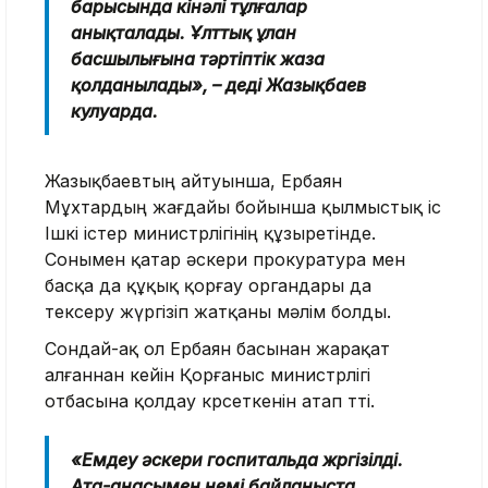
барысында кінәлі тұлғалар
анықталады. Ұлттық ұлан
басшылығына тәртіптік жаза
қолданылады», – деді Жазықбаев
кулуарда.
Жазықбаевтың айтуынша, Ербаян
Мұхтардың жағдайы бойынша қылмыстық іс
Ішкі істер министрлігінің құзыретінде.
Сонымен қатар әскери прокуратура мен
басқа да құқық қорғау органдары да
тексеру жүргізіп жатқаны мәлім болды.
Сондай-ақ ол Ербаян басынан жарақат
алғаннан кейін Қорғаныс министрлігі
отбасына қолдау көрсеткенін атап өтті.
«Емдеу әскери госпитальда жүргізілді.
Ата-анасымен үнемі байланыста