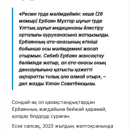
«Ресми түрде мәлімдеймін: кеше (26
мамыр) Ербаян Мұхтар шұғыл түрде
Ұлттық шұғыл медицинаны үйлестіру
орталығы ауруханасына жатқызылды.
Ербаянның ата-анасының өтініші
бойынша осы мәлімдемені жасап
отырмын. Себебі Ербаян жансақтау
бөлімінде жатыр, ал ата-анасы оның
денсаулығына қатысты қажетті
ақпаратты толық ала алмай отыр», –
деп жазды Ұлпан Советбекқызы.
Сондай-ақ ол қазақстандықтардан
Ербаянның жағдайына бейжай қарамай,
қолдау білдіруді сұраған.
Еске салсақ, 2023 жылдың желтоқсанында