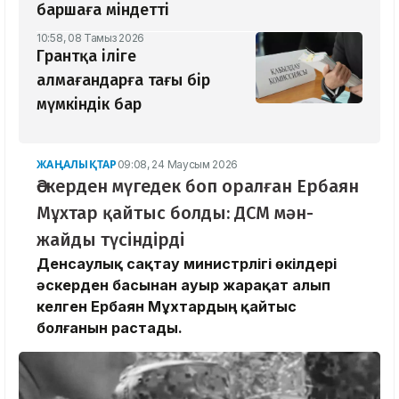
баршаға міндетті
10:58, 08 Тамыз 2026
Грантқа іліге
алмағандарға тағы бір
мүмкіндік бар
ЖАҢАЛЫҚТАР
09:08, 24 Маусым 2026
Әскерден мүгедек боп оралған Ербаян
Мұхтар қайтыс болды: ДСМ мән-
жайды түсіндірді
Денсаулық сақтау министрлігі өкілдері
әскерден басынан ауыр жарақат алып
келген Ербаян Мұхтардың қайтыс
болғанын растады.