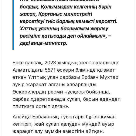
болдық. Қолымыздан келгеннің бәрін
жасап, Қорғаныс министрлігі
көрсетілуі тиіс барлық көмекті көрсетті.
Ұлттық ұланның басшылығы жерлеу
рәсіміне қатысады деп ойлаймын», –
деді вице-министр.
Еске салсақ, 2023 жылдың желтоқсанында
Алматыдағы 5571 әскери бөлімінде қызмет
еткен Ұлттық ұлан сарбазы Ербаян Мұхтар
ауыр жарақат алғаны хабарланды.
Әскерилердің ресми нұсқасы бойынша,
сарбаз «дәретханада құлап, басын едендегі
плиткаға соғып алған».
Алайда Ербаянның туыстары бұған күмән
келтіріп, жай құлап қалудан мұндай ауыр
жарақат алу мүмкін еместігін айтқан.