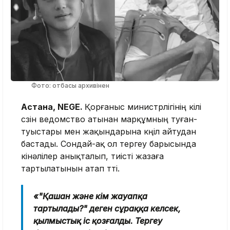
Фото: отбасы архивінен
Астана, NEGE.
Қорғаныс министрлігінің өкілі
сөзін ведомство атынан марқұмның туған-
туыстары мен жақындарына көңіл айтудан
бастады. Сондай-ақ ол тергеу барысында
кінәлілер анықталып, тиісті жазаға
тартылатынын атап өтті.
«"Қашан және кім жауапқа
тартылады?" деген сұраққа келсек,
қылмыстық іс қозғалды. Тергеу