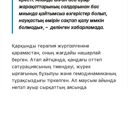
жарақаттарының салдарынан бас
миында қайтымсыз өзгерістер болып,
науқастың өмірін сақтап қалу мүмкін
болмады», – делінген хабарламада.
Қарқынды терапия жүргізілгеніне
қарамастан, оның жағдайы нашарлай
берген. Атап айтқанда, қандағы оттегі
сатурациясының төмендеуі, жүрек
ырғағының бұзылуы және гемодинамиканың
тұрақсыздығы тіркелген. Ал маусым айында
негізгі ауыр сырқаттың аясында
инфекциялық асқынулар, сепсис және көп
ағзалық жеткіліксіздік синдромы дамыған.
23 маусым сағат 21:40-та науқастың
биологиялық өлімі тіркелген. Дәрігерлер өлімнің
тікелей себебі ауыр бас-ми жарақатының