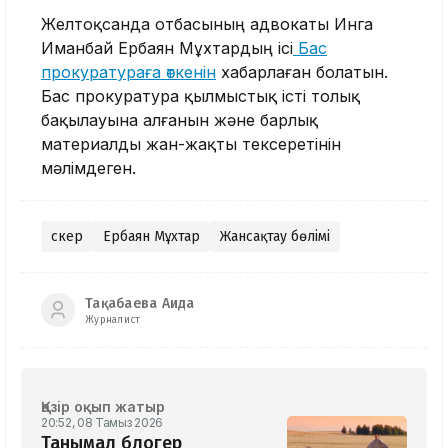
Желтоқсанда отбасының адвокаты Инга
Иманбай Ербаян Мұхтардың ісі
Бас
прокуратураға өткенін
хабарлаған болатын.
Бас прокуратура қылмыстық істі толық
бақылауына алғанын және барлық
материалды жан-жақты тексеретінін
мәлімдеген.
Әскер
Ербаян Мұхтар
Жансақтау бөлімі
Тақабаева Аида
Журналист
Қазір оқып жатыр
20:52, 08 Тамыз 2026
Танымал блогер