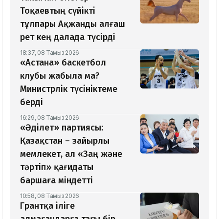
Тоқаевтың сүйікті
тұлпары Ақжанды алғаш
рет кең далада түсірді
18:37, 08 Тамыз 2026
«Астана» баскетбол
клубы жабыла ма?
Министрлік түсініктеме
берді
16:29, 08 Тамыз 2026
«Әділет» партиясы:
Қазақстан – зайырлы
мемлекет, ал «Заң және
тәртіп» қағидаты
баршаға міндетті
10:58, 08 Тамыз 2026
Грантқа іліге