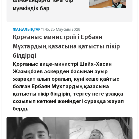
алмағандарға тағы бір
мүмкіндік бар
ЖАҢАЛЫҚТАР
11:45, 25 Маусым 2026
Қорғаныс министрлігі Ербаян
Мұхтардың қазасына қатысты пікір
білдірді
Қорғаныс вице-министрі Шайх-Хасан
Жазықбаев әскерден басынан ауыр
жарақат алып оралып, күні кеше қайтыс
болған Ербаян Мұхтардың қазасына
қатысты пікір білдіріп, тергеу неге ұзаққа
созылып кеткені жөніндегі сұраққа жауап
берді.