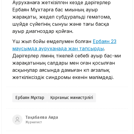
Ауруханаға жеткізілген кезде дәрігерлер
Ербаян Мұхтарға бас миының ауыр
жарақаты, жедел субдуральді гематома,
шүйде сүйегінің сынуы және тағы басқа
ауыр диагноздар қойған.
Үш жыл бойы емделумен болған
Ербаян 23
маусымда ауруханада жан тапсырды
.
Дәрігерлер өлімнің тікелей себебі ауыр бас-ми
жарақатының салдары мен оған қосылған
асқынулар аясында дамыған көп ағзалық
жеткіліксіздік синдромы екенін мәлімдеді.
Ербаян Мұхтар
Қорғаныс министрлігі
Тақабаева Аида
Журналист