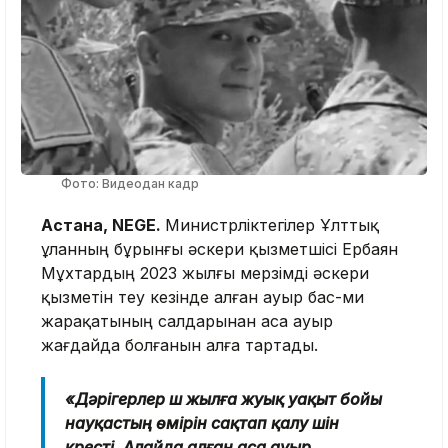
Фото: Видеодан кадр
Астана, NEGE.
Министрліктегілер Ұлттық
ұланның бұрынғы әскери қызметшісі Ербаян
Мұхтардың 2023 жылғы мерзімді әскери
қызметін өтеу кезінде алған ауыр бас-ми
жарақатының салдарынан аса ауыр
жағдайда болғанын алға тартады.
«Дәрігерлер үш жылға жуық уақыт бойы
науқастың өмірін сақтап қалу үшін
күресті. Алайда алған аса ауыр