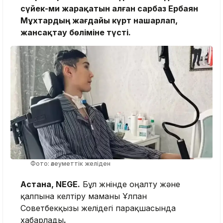
сүйек-ми жарақатын алған сарбаз Ербаян
Мұхтардың жағдайы күрт нашарлап,
жансақтау бөліміне түсті.
Фото: әлеуметтік желіден
Астана, NEGE.
Бұл жөнінде оңалту және
қалпына келтіру маманы Ұлпан
Советбекқызы желідегі парақшасында
хабарлады
.