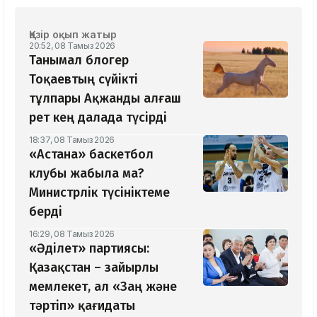
Қазір оқып жатыр
20:52, 08 Тамыз 2026
Танымал блогер
Тоқаевтың сүйікті
тұлпары Ақжанды алғаш
рет кең далада түсірді
18:37, 08 Тамыз 2026
«Астана» баскетбол
клубы жабыла ма?
Министрлік түсініктеме
берді
16:29, 08 Тамыз 2026
«Әділет» партиясы:
Қазақстан – зайырлы
мемлекет, ал «Заң және
тәртіп» қағидаты