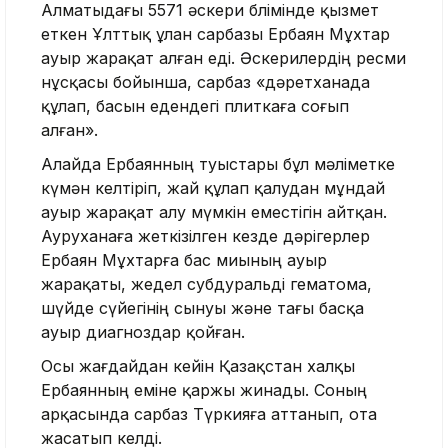
Алматыдағы 5571 әскери бөлімінде қызмет
еткен Ұлттық ұлан сарбазы Ербаян Мұхтар
ауыр жарақат алған еді. Әскерилердің ресми
нұсқасы бойынша, сарбаз «дәретханада
құлап, басын едендегі плиткаға соғып
алған».
Алайда Ербаянның туыстары бұл мәліметке
күмән келтіріп, жай құлап қалудан мұндай
ауыр жарақат алу мүмкін еместігін айтқан.
Ауруханаға жеткізілген кезде дәрігерлер
Ербаян Мұхтарға бас миының ауыр
жарақаты, жедел субдуральді гематома,
шүйде сүйегінің сынуы және тағы басқа
ауыр диагноздар қойған.
Осы жағдайдан кейін Қазақстан халқы
Ербаянның еміне қаржы жинады. Соның
арқасында сарбаз Түркияға аттанып, ота
жасатып келді.