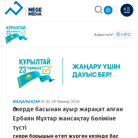
Алматы
+3°C
ЖАҢАЛЫҚТАР
10:30, 28 Мамыр 2026
Әскерде басынан ауыр жарақат алған
Ербаян Мұхтар жансақтау бөліміне
түсті
Әскери борышын өтеп жүрген кезінде бас