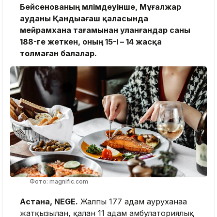
Бейсенованың мәлімдеуінше, Мұғалжар
ауданы Қандыағаш қаласында
мейрамхана тағамынан уланғандар саны
188-ге жеткен, оның 15-і – 14 жасқа
толмаған балалар.
Фото: magnific.com
Астана, NEGE.
Жалпы 177 адам ауруханаға
жатқызылған, қалған 11 адам амбулаториялық