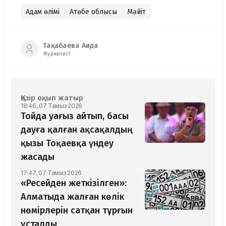
Адам өлімі
Ақтөбе облысы
Мәйіт
Тақабаева Аида
Журналист
Қазір оқып жатыр
18:46, 07 Тамыз 2026
Тойда уағыз айтып, басы
дауға қалған ақсақалдың
қызы Тоқаевқа үндеу
жасады
17:47, 07 Тамыз 2026
«Ресейден жеткізілген»:
Алматыда жалған көлік
нөмірлерін сатқан тұрғын
ұсталды