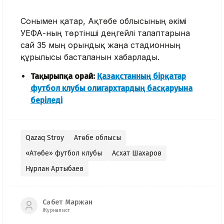
Сонымен қатар, Ақтөбе облысының әкімі
УЕФА-ның төртінші деңгейлі талаптарына
сай 35 мың орындық жаңа стадионның
құрылысы басталғанын хабарлады.
Тақырыпқа орай:
Қазақстанның бірқатар
футбол клубы олигархтардың басқаруына
беріледі
Qazaq Stroy
Ақтөбе облысы
«Ақтөбе» футбол клубы
Асхат Шахаров
Нұрлан Артықбаев
Сәбет Маржан
Журналист