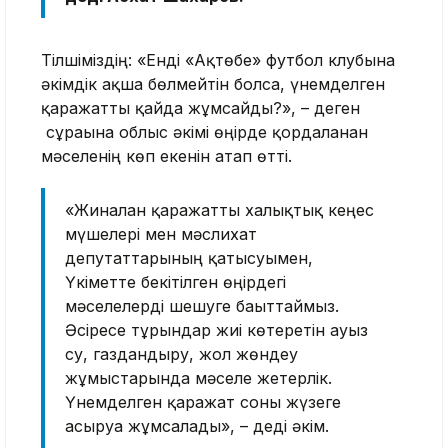
Тілшіміздің: «Енді «Ақтөбе» футбол клубына
әкімдік ақша бөлмейтін болса, үнемделген
қаражатты қайда жұмсайды?», – деген
сұрағына облыс әкімі өңірде қордаланған
мәселенің көп екенін атап өтті.
«Жиналған қаражатты халықтық кеңес
мүшелері мен мәслихат
депутаттарының қатысуымен,
Үкіметте бекітілген өңірдегі
мәселелерді шешуге бағыттаймыз.
Әсіресе тұрғындар жиі көтеретін ауыз
су, газдандыру, жол жөндеу
жұмыстарында мәселе жетерлік.
Үнемделген қаражат соны жүзеге
асыруға жұмсалады», – деді әкім.