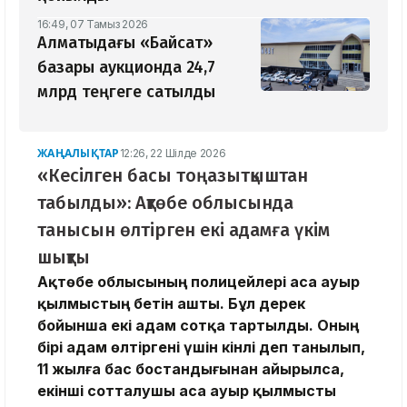
16:49, 07 Тамыз 2026
Алматыдағы «Байсат»
базары аукционда 24,7
млрд теңгеге сатылды
ЖАҢАЛЫҚТАР
12:26, 22 Шілде 2026
«Кесілген басы тоңазытқыштан
табылды»: Ақтөбе облысында
танысын өлтірген екі адамға үкім
шықты
Ақтөбе облысының полицейлері аса ауыр
қылмыстың бетін ашты. Бұл дерек
бойынша екі адам сотқа тартылды. Оның
бірі адам өлтіргені үшін кінәлі деп танылып,
11 жылға бас бостандығынан айырылса,
екінші сотталушы аса ауыр қылмысты