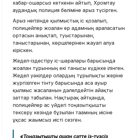
хабар-ошарсыз кеткенін айтып, Хромтау
аудандық полиция бөліміне арыз түсірген.
Арыз негізінде қылмыстық іс қозғалып,
полицейлер жоғалған ер адамның араласатын
ортасын анықтап, туыстарынан,
таныстарынан, көршілерінен жауап алуға
кіріскен.
Жедел-іздестіру іс-шаралары барысында
жоғалған тұрғынның екі танысы күдікке ілінген.
Жедел уәкілдер олардың тұрғылықты жеріне
жүргізілген тінту барысында аса ауыр
қылмыс жасалғанын дәлелдейтін айғақты
заттар табылған. Нақтырақ айтқанда,
полицейлер ас үйдегі тоңазытқышты
тексеру кезінде бұзылған тағамның иісіне
ұқсас жағымсыз иісті сезген.
«Тоңазытқышты ашқан сәтте із-түзсіз