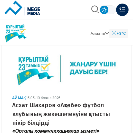
Алматы
+3°C
АЙМАҚ
15:05, 19 Қараша 2025
Асхат Шахаров «Ақтөбе» футбол
клубының жекешеленуіне қатысты
пікір білдірді
«Орталық коммуникациялар қызметі»