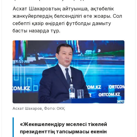
Асхат Шахаровтың айтуынша, ақтөбелік
жанкүйерлердің белсенділігі өте жоғары. Сол
себепті қазір өңірдегі футболды дамыту
басты назарда тұр.
Асхат Шахаров, Фото: ОКҚ
«Жекешелендіру мәселесі тікелей
президенттің тапсырмасы екенін