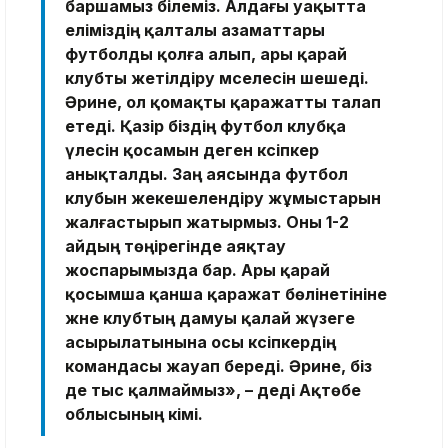
баршамыз білеміз. Алдағы уақытта
еліміздің қалталы азаматтары
футболды қолға алып, ары қарай
клубты жетілдіру мәселесін шешеді.
Әрине, ол қомақты қаражатты талап
етеді. Қазір біздің футбол клубқа
үлесін қосамын деген кәсіпкер
анықталды. Заң аясында футбол
клубын жекешелендіру жұмыстарын
жалғастырып жатырмыз. Оны 1-2
айдың төңірегінде аяқтау
жоспарымызда бар. Ары қарай
қосымша қанша қаражат бөлінетініне
және клубтың дамуы қалай жүзеге
асырылатынына осы кәсіпкердің
командасы жауап береді. Әрине, біз
де тыс қалмаймыз», – деді Ақтөбе
облысының әкімі.