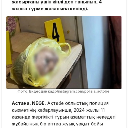
жасырғаны үшін кінәлі деп танылып, 4
жылға түрме жазасына кесілді.
Фото: Видеодан кадр/instagram.com/polisia_aqtobe
Астана, NEGE.
Ақтөбе облыстық полиция
қызметінің хабарлауынша,
2024 жылғы 11
қазанда жергілікті тұрғын азаматтық некедегі
жұбайының бір аптаға жуық уақыт бойы