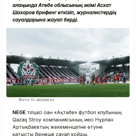
алаңында Ақтөбе облысының әкімі Асхат
Шахаров брифинг өткізіп, журналистердің
сауалдарына жауап берді.
Фото: fc-aktobe.kz
NEGE
тілшісі оған «Ақтөбе» футбол клубының
Qazaq Stroy компаниясының иесі Нұрлан
Артықбаевтың жекеменшігіне өтуіне
қатысты бірнеше сауал қойды.