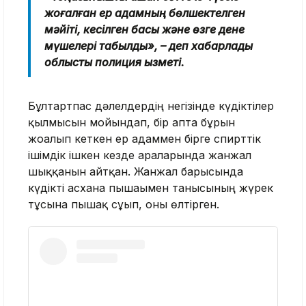
жоғалған ер адамның бөлшектелген
мәйіті, кесілген басы және өзге дене
мүшелері табылды», – деп хабарлады
облыстық полиция қызметі.
Бұлтартпас дәлелдердің негізінде күдіктілер
қылмысын мойындап, бір апта бұрын
жоғалып кеткен ер адаммен бірге спирттік
ішімдік ішкен кезде араларында жанжал
шыққанын айтқан. Жанжал барысында
күдікті асхана пышағымен танысының жүрек
тұсына пышақ сұғып, оны өлтірген.