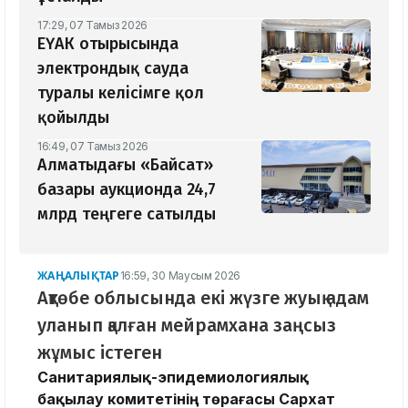
17:29, 07 Тамыз 2026
ЕҮАК отырысында
электрондық сауда
туралы келісімге қол
қойылды
16:49, 07 Тамыз 2026
Алматыдағы «Байсат»
базары аукционда 24,7
млрд теңгеге сатылды
ЖАҢАЛЫҚТАР
16:59, 30 Маусым 2026
Ақтөбе облысында екі жүзге жуық адам
уланып қалған мейрамхана заңсыз
жұмыс істеген
Санитариялық-эпидемиологиялық
бақылау комитетінің төрағасы Сархат