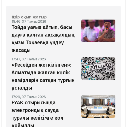
Қазір оқып жатыр
18:46, 07 Тамыз 2026
Тойда уағыз айтып, басы
дауға қалған ақсақалдың
қызы Тоқаевқа үндеу
жасады
17:47, 07 Тамыз 2026
«Ресейден жеткізілген»:
Алматыда жалған көлік
нөмірлерін сатқан тұрғын
ұсталды
17:29, 07 Тамыз 2026
ЕҮАК отырысында
электрондық сауда
туралы келісімге қол
қойылды