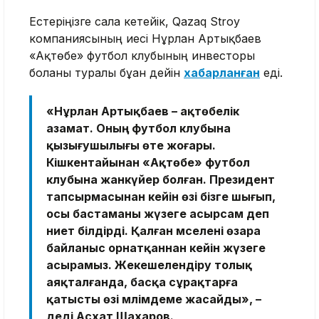
Естеріңізге сала кетейік, Qazaq Stroy
компаниясының иесі Нұрлан Артықбаев
«Ақтөбе» футбол клубының инвесторы
болғаны туралы бұған дейін
хабарланған
еді.
«Нұрлан Артықбаев – ақтөбелік
азамат. Оның футбол клубына
қызығушылығы өте жоғары.
Кішкентайынан «Ақтөбе» футбол
клубына жанкүйер болған. Президент
тапсырмасынан кейін өзі бізге шығып,
осы бастаманы жүзеге асырсам деп
ниет білдірді. Қалған мәселені өзара
байланыс орнатқаннан кейін жүзеге
асырамыз. Жекешелендіру толық
аяқталғанда, басқа сұрақтарға
қатысты өзі мәлімдеме жасайды», –
деді Асхат Шахаров.