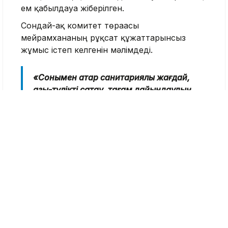
ем қабылдауға жіберілген.
Сондай-ақ комитет төрағасы
мейрамхананың рұқсат құжаттарынсыз
жұмыс істеп келгенін мәлімдеді.
«Сонымен қатар санитариялық жағдай,
азық-түлікті сақтау, тағам дайындаудың
технологиялық процесі мен
қызметкерлердің жеке гигиенасы
талаптарының бұзылғаны, міндетті
медициналық тексерулер мен
медициналық кітапшалардың
болмағаны анықталды. Зертханалық
талдау нәтижесінде тағам өнімдерінің
сынамаларынан және қызметкерлерден
алынған жағындылардан ішек
инфекциясының қоздырғыштары
табылды», – деді Бейсенова Орталық