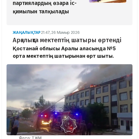
партиялардың өзара іс-
қимылын талқылады
ЖАҢАЛЫҚТАР
21:47, 26 Мамыр 2026
Арқалықта мектептің шатыры өртенді
Қостанай облысы Арқалық қаласында №5
орта мектептің шатырынан өрт шықты.
Фото: ТЖМ