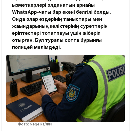
қызметкерлері қолданатын арнайы
WhatsApp-чаты бар екені белгілі болды.
Онда олар өздерінің таныстары мен
жақындарының көліктерінің суреттерін
әріптестері тоқтатпауы үшін жіберіп
отырған. Бұл туралы сотта бұрынғы
полицей мәлімдеді.
Фото: Nege.kz/ЖИ