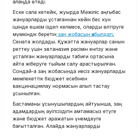
алаңда өтеді.
Еске сала кетейік, жуырда Мәжіліс қаңғыбас
жануарларды ұстағаннан кейін бес күн
ішінде ешкім іздеп келмесе, оларды өлтіруге
мүмкіндік беретін
заң жобасын қабылдап
,
Сенатқа жолдады. Құжатта жануарлар санын
реттеу үшін эвтаназия рәсімін енгізу және
ұсталған жануарларды табиғи ортасына
қайта жіберуге тыйым салу қарастырылған.
Сондай-ақ заң жобасында иесіз жануарларды
мемлекеттік бюджет есебінен
вакцинациялау нормасын алып тастау
ұсынылған.
Бастаманы ұсынушылардың айтуынша, заң
адамдардың қауіпсіздігін қамтамасыз етуге
және бюджет қаражатын үнемдеуге
бағытталған. Алайда жануарларды
қорғаушылар адамдарға көбіне
қаңғыған