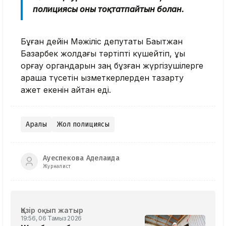
полициясы оны тоқтатпайтын болған.
Бұған дейін Мәжіліс депутаты Бақытжан
Базарбек жолдағы тәртіпті күшейтіп, құқық
қорғау органдарын заң бұзған жүргізушілерге
араша түсетін қызметкерлерден тазарту
қажет екенін айтқан еді.
Арқалық
Жол полициясы
Ауеспекова Аделаида
Журналист
Қазір оқып жатыр
19:56, 06 Тамыз 2026