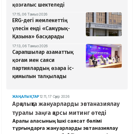
қозғалыс шектеледі
17:15, 06 Тамыз 2026
ERG-дегі мемлекеттің
үлесін енді «Самұрық-
Қазына» басқарады
17:13, 06 Тамыз 2026
Сарапшылар азаматтық
қоғам мен саяси
партиялардың өзара іс-
қимылын талқылады
ЖАҢАЛЫҚТАР
12:11, 17 Сәуір 2026
Арқалықта жануарларды эвтаназиялау
туралы заңға қарсы митинг өтеді
Арқалық қаласының Ішкі саясат бөлімі
тұрғындарға жануарларды эвтаназиялау