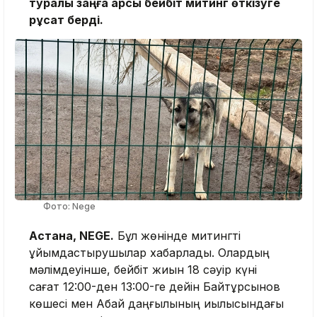
туралы заңға қарсы бейбіт митинг өткізуге
рұқсат берді.
Фото: Nege
Астана, NEGE.
Бұл жөнінде митингті
ұйымдастырушылар хабарлады. Олардың
мәлімдеуінше, бейбіт жиын 18 сәуір күні
сағат 12:00-ден 13:00-ге дейін Байтұрсынов
көшесі мен Абай даңғылының қиылысындағы