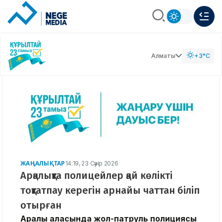
Алматы
+3°C
ЖАҢАЛЫҚТАР
14:19, 23 Сәуір 2026
Арқалықта полицейлер қай көлікті
тоқтатпау керегін арнайы чаттан біліп
отырған
Арқалық қаласында жол-патруль полициясы