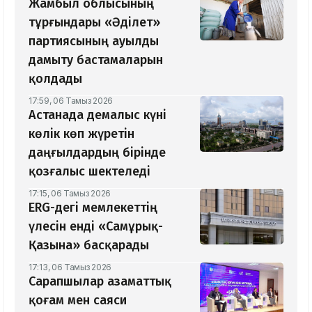
Жамбыл облысының
тұрғындары «Әділет»
партиясының ауылды
дамыту бастамаларын
қолдады
17:59, 06 Тамыз 2026
Астанада демалыс күні
көлік көп жүретін
даңғылдардың бірінде
қозғалыс шектеледі
17:15, 06 Тамыз 2026
ERG-дегі мемлекеттің
үлесін енді «Самұрық-
Қазына» басқарады
17:13, 06 Тамыз 2026
Сарапшылар азаматтық
қоғам мен саяси