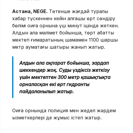
Астана, NEGE.
Төтенше жағдай туралы
хабар түскеннен кейін алғашқы өрт сөндіру
бөлімі оқиға орнына үш минут ішінде жеткен.
Алдын ала мәлімет бойынша, төрт қабатты
мектеп ғимаратының шамамен 1100 шаршы
метр аумақтағы шатыры жанып жатыр.
Алдын ала ақпарат бойынша, зардап
шеккендер жоқ. Суды үздіксіз жеткізу
үшін мектептен 300 метр қашықтықта
орналасқан екі өрт гидранты
пайдаланылып жатыр.
Оқиға орнында полиция мен жедел жәрдем
қызметкерлері де жұмыс істеп жатыр.