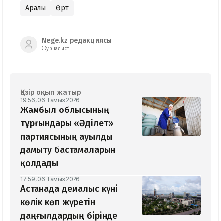
Арқалық
Өрт
Nege.kz редакциясы
Журналист
Қазір оқып жатыр
19:56, 06 Тамыз 2026
Жамбыл облысының
тұрғындары «Әділет»
партиясының ауылды
дамыту бастамаларын
қолдады
17:59, 06 Тамыз 2026
Астанада демалыс күні
көлік көп жүретін
даңғылдардың бірінде