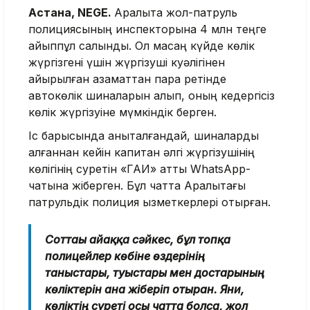
Астана, NEGE.
Арқалықта жол-патруль
полициясының инспекторына 4 млн теңге
айыппұл салынды. Ол масаң күйде көлік
жүргізгені үшін жүргізуші куәлігінен
айырылған азаматтан пара ретінде
автокөлік шиналарын алып, оның кедергісіз
көлік жүргізуіне мүмкіндік берген.
Іс барысында анықталғандай, шиналарды
алғаннан кейін капитан әлгі жүргізушінің
көлігінің суретін «ГАИ» атты WhatsApp-
чатына жіберген. Бұл чатта Арқалықтағы
патрульдік полиция қызметкерлері отырған.
Соттағы айғаққа сәйкес, бұл топқа
полицейлер көбіне өздерінің
таныстары, туыстары мен достарының
көліктерін ғана жіберіп отырған. Яғни,
көліктің суреті осы чатта болса, жол