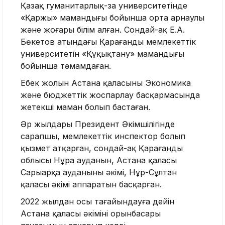
Қазақ гуманитарлық-заң университетінде
«Қаржы» мамандығы бойынша орта арнаулы
және жоғары білім алған. Сондай-ақ Е.А.
Бөкетов атындағы Қарағанды мемлекеттік
университетін «Құқықтану» мамандығы
бойынша тәмамдаған.
Еңбек жолын Астана қаласының Экономика
және бюджеттік жоспарлау басқармасында
жетекші маман болып бастаған.
Әр жылдары Президент Әкімшілігінде
сарапшы, мемлекеттік инспектор болып
қызмет атқарған, сондай-ақ Қарағанды
облысы Нұра ауданын, Астана қаласы
Сарыарқа ауданының әкімі, Нұр-Сұлтан
қаласы әкімі аппаратын басқарған.
2022 жылдан осы тағайындауға дейін
Астана қаласы әкімінің орынбасары