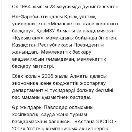
Ол 1984 жылғы 23 маусымда дүниеге келген.
Әл-Фараби атындағы Қазақ ұлттық
университетін «Мемлекеттік және жергілікті
басқару», ҚазМЗУ Алматы заң академиясын
«Құқықтану» мамандығы бойынша бітірген.
Қазақстан Республикасы Президентінің
жанындағы Мемлекеттік басқару
академиясын тәмамдаған, мемлекеттік
басқару магистрі.
Еңбек жолын 2006 жылы Алматы қаласы
экономика және бюджеттік жоспарлау
департаментінің түсімдерді болжау бөлімінің
бас маманы қызметінен бастады.
Әр жылдары
Павлодар облысының
кәсіпкерлік, сауда және туризм
басқармасының басшысы, «Астана ЭКСПО -
2017» Ұлттық компаниясы» акционерлік