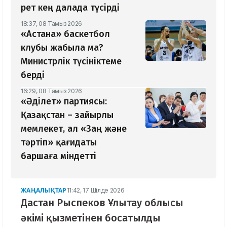
рет кең далада түсірді
18:37, 08 Тамыз 2026
«Астана» баскетбол
клубы жабыла ма?
Министрлік түсініктеме
берді
16:29, 08 Тамыз 2026
«Әділет» партиясы:
Қазақстан – зайырлы
мемлекет, ал «Заң және
тәртіп» қағидаты
баршаға міндетті
ЖАҢАЛЫҚТАР
11:42, 17 Шілде 2026
Дастан Рыспеков Ұлытау облысы
әкімі қызметінен босатылды