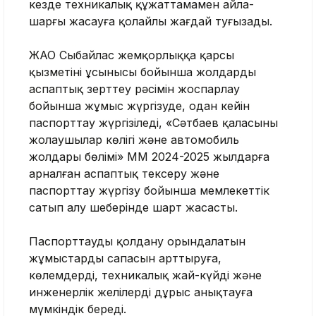
кезде техникалық құжаттамамен айла-
шарғы жасауға қолайлы жағдай туғызады.
ЖАО Сыбайлас жемқорлыққа қарсы
қызметінің ұсынысы бойынша жолдарды
аспаптық зерттеу рәсімін жоспарлау
бойынша жұмыс жүргізуде, одан кейін
паспорттау жүргізіледі, «Сәтбаев қаласының
жолаушылар көлігі және автомобиль
жолдары бөлімі» ММ 2024-2025 жылдарға
арналған аспаптық тексеру және
паспорттау жүргізу бойынша мемлекеттік
сатып алу шеңберінде шарт жасасты.
Паспорттауды қолдану орындалатын
жұмыстардың сапасын арттыруға,
көлемдерді, техникалық жай-күйді және
инженерлік желілерді дұрыс анықтауға
мүмкіндік береді.