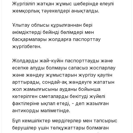
Жүргізіліп жатқан жұмыс шеңберінде елеулі
жемқорлық тәуекелдері анықталды.
Ұлытау облысы құрылғаннан бері
әкімдіктердің бейінді бөлімдері мен
басқармалары жолдарға паспорттау
жүргізбеген.
Жолдардың жай-күйін паспорттаудың және
есепке алудың болмауы сапасыз жоспарлау
және жөндеу жұмыстарын жүргізу қаупін
арттырады, сондай-ақ жөндеуге жататын
жол жамылғысының ауданы бойынша
көтерілген сметаларды бекітудің жүйелі
фактілеріне ықпал етеді, - деп жазылған
антикордың мәліметінде.
Бұл кемшіліктер мердігерлер мен тапсырыс
берушілер үшін төлқұжаттары болмаған