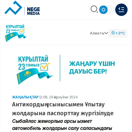
Алматы
+3°C
ЖАҢАЛЫҚТАР
12:08, 29 Қыркүйек 2024
Антикордың ұсынысымен Ұлытау
жолдарына паспорттау жүргізілуде
Сыбайлас жемқорлыққа қарсы қызмет
автомобиль жолдарын салу саласындағы