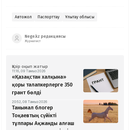
Автожол
Паспорттау
Ұлытау облысы
Nege.kz редакциясы
Журналист
Қазір оқып жатыр
11:16, 09 Тамыз 2026
«Қазақстан халқына»
қоры талапкерлерге 350
грант бөлді
20:52, 08 Тамыз 2026
Танымал блогер
Тоқаевтың сүйікті
тұлпары Ақжанды алғаш