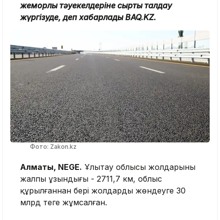
жемқорлық тәуекелдеріне сыртқы талдау
жүргізуде, деп хабарлады BAQ.KZ.
Фото: Zakon.kz
Алматы, NEGE.
Ұлытау облысы жолдарының
жалпы ұзындығы - 2711,7 км, облыс
құрылғаннан бері жолдарды жөндеуге 30
млрд теңге жұмсалған.