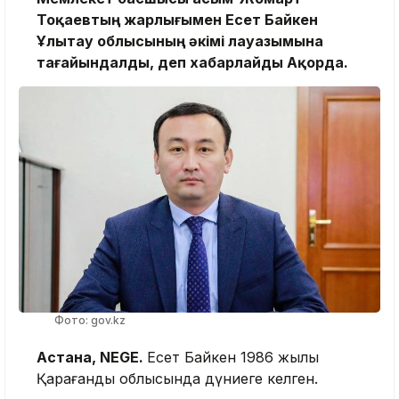
Тоқаевтың жарлығымен Есет Байкен
Ұлытау облысының әкімі лауазымына
тағайындалды, деп хабарлайды Ақорда.
Фото: gov.kz
Астана, NEGE.
Есет Байкен 1986 жылы
Қарағанды облысында дүниеге келген.