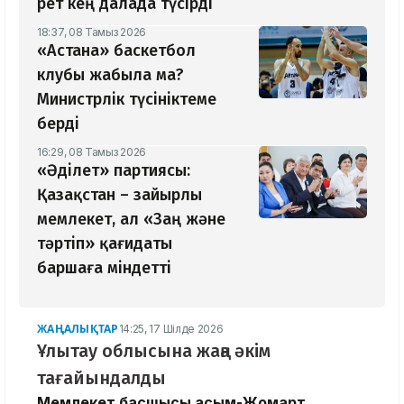
рет кең далада түсірді
18:37, 08 Тамыз 2026
«Астана» баскетбол
клубы жабыла ма?
Министрлік түсініктеме
берді
16:29, 08 Тамыз 2026
«Әділет» партиясы:
Қазақстан – зайырлы
мемлекет, ал «Заң және
тәртіп» қағидаты
баршаға міндетті
ЖАҢАЛЫҚТАР
14:25, 17 Шілде 2026
Ұлытау облысына жаңа әкім
тағайындалды
Мемлекет басшысы Қасым-Жомарт