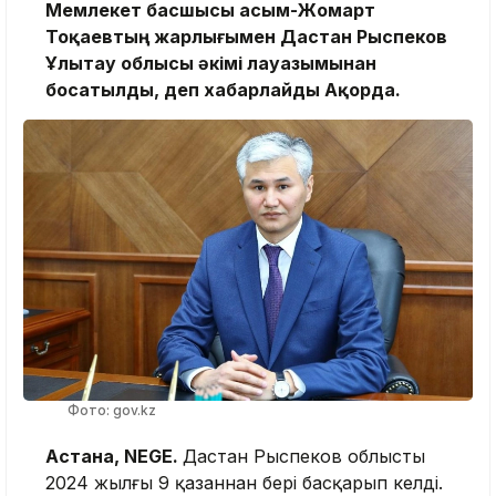
Мемлекет басшысы Қасым-Жомарт
Тоқаевтың жарлығымен Дастан Рыспеков
Ұлытау облысы әкімі лауазымынан
босатылды, деп хабарлайды Ақорда.
Фото: gov.kz
Астана, NEGE.
Дастан Рыспеков облысты
2024 жылғы 9 қазаннан бері басқарып келді.