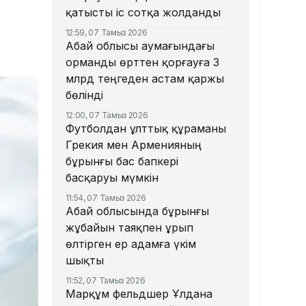
қатысты іс сотқа жолданды
12:59, 07 Тамыз 2026
Абай облысы аумағындағы
орманды өрттен қорғауға 3
млрд теңгеден астам қаржы
бөлінді
12:00, 07 Тамыз 2026
Футболдан ұлттық құраманы
Грекия мен Арменияның
бұрынғы бас бапкері
басқаруы мүмкін
11:54, 07 Тамыз 2026
Абай облысында бұрынғы
жұбайын таяқпен ұрып
өлтірген ер адамға үкім
шықты
11:52, 07 Тамыз 2026
Марқұм фельдшер Ұлдана