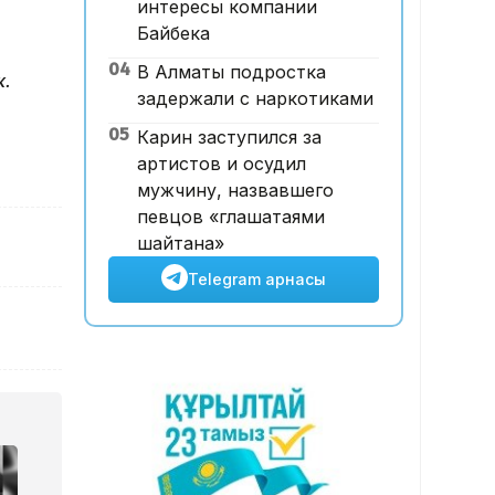
интересы компании
Алматы прокуратурасы
Байбека
журналист Алехованың
04
В Алматы подростка
жазасын жеңілдетуді сұрады
ж.
задержали с наркотиками
19:56, 06 Тамыз 2026
Жамбыл облысының
05
Карин заступился за
тұрғындары «Әділет»
артистов и осудил
партиясының ауылды дамыту
мужчину, назвавшего
бастамаларын қолдады
певцов «глашатаями
шайтана»
Telegram арнасы