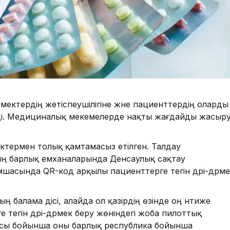
дәрмектердің жетіспеушілігіне және пациенттердің оларды
ді. Медициналық мекемелерде нақты жағдайды жасыр
мектермен толық қамтамасыз етілген. Талдау
 барлық емханаларында Денсаулық сақтау
ымшасында QR-код арқылы пациенттерге тегін дәрі-дәрм
ың балама әдісі, алайда ол қазірдің өзінде оң нәтиже
тегін дәрі-дәрмек беру жөніндегі жоба пилоттық
ысы бойынша оны барлық республика бойынша