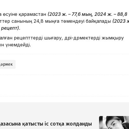
 өсуіне қарамастан
(2023 ж. – 77,6 мың, 2024 ж. – 88,8
тер санының 24,8 мыңға төмендеуі байқалады
(2023 
 рецепт)
.
лған рецепттерді шығару, дәрі-дәрмектерді жымқыру
ын үнемдейді.
дәрмек
азасына қатысты іс сотқа жолданды