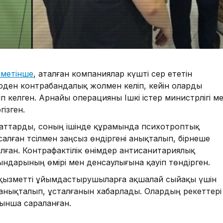
ліметінше
, аталған компаниялар күшті әсер ететін
ден контрабандалық жолмен әкеліп, кейін оларды
ізіп келген. Арнайы операцияны Ішкі істер министрлігі м
гізген.
к заттарды, соның ішінде құрамында психотроптық
лған тәсілмен заңсыз өндіргені анықталып, бірнеше
лған. Контрафактілік өнімдер антисанитариялық
ндарының өмірі мен денсаулығына қауіп төндірген.
з қызметті ұйымдастырушыларға ақшалай сыйақы үшін
анықталып, ұсталғанын хабарлады. Олардың әрекеттері
ынша сараланған.