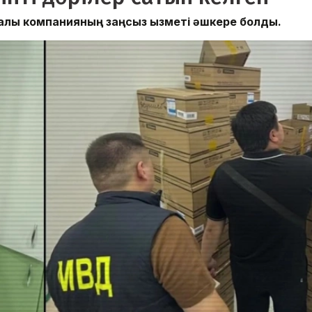
лық компанияның заңсыз қызметі әшкере болды.