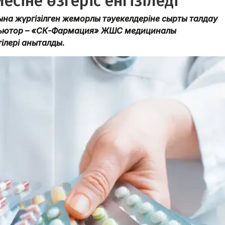
сіне өзгеріс енгізіледі
на жүргізілген жемқорлық тәуекелдеріне сыртқы талдау
бьютор – «СК-Фармация» ЖШС медициналық
ілері анықталды.