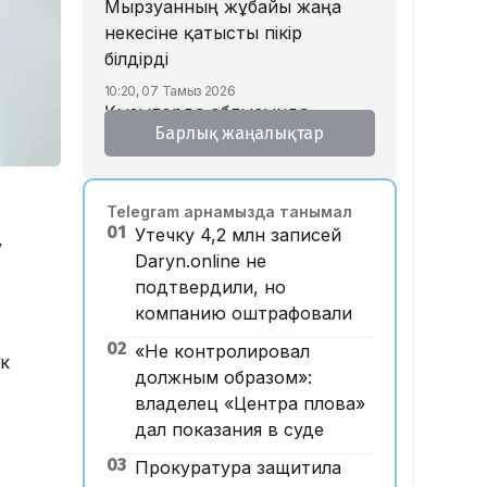
Мырзуанның жұбайы жаңа
некесіне қатысты пікір
білдірді
10:20, 07 Тамыз 2026
Қызылорда облысында
Барлық жаңалықтар
заңсыз алтын өндірді деген
күдікпен 13 адам қамауға
алынды
Telegram арнамызда танымал
09:52, 07 Тамыз 2026
01
Утечку 4,2 млн записей
Қазақстан КҚК-ға жасалған
у
Daryn.online не
шабуылдар салдарынан
подтвердили, но
шамамен 700 млн доллар
компанию оштрафовали
табыстан қағылды – сарапшы
02
«Не контролировал
09:15, 07 Тамыз 2026
ек
Щучинскіде 12 адамның
должным образом»:
өліміне әкелген жарылыс:
владелец «Центра плова»
дәмхана иесі сотта жауап
дал показания в суде
берді
03
Прокуратура защитила
21:59, 06 Тамыз 2026