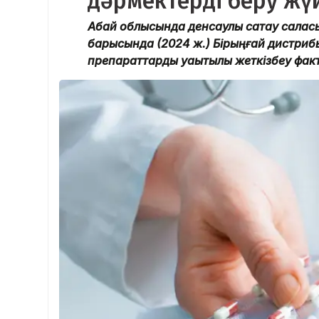
дәрмектерді беру жүйе
Абай облысында денсаулық сақтау саласы
барысында (2024 ж.) Бірыңғай дистри
препараттарды уақытылы жеткізбеу факт