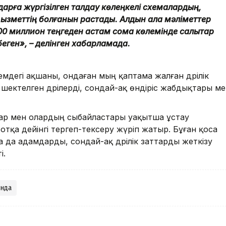
арға жүргізілген талдау көлеңкелі схемалардың,
 қызметтің болғанын растады. Алдын ала мәліметтер
0 миллион теңгеден астам сома көлемінде салықтар
беген», – делінген хабарламада.
емдегі ақшаны, ондаған мың қаптама жалған дәрілік
шектелген дәрілерді, сондай-ақ өндіріс жабдықтары м
р мен олардың сыбайластары уақытша ұстау
отқа дейінгі тергеп-тексеру жүріп жатыр. Бұған қоса
да адамдарды, сондай-ақ дәрілік заттарды жеткізу
і.
нда