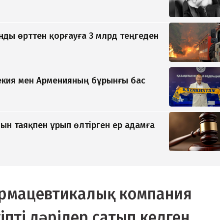
ды өрттен қорғауға 3 млрд теңгеден
екия мен Арменияның бұрынғы бас
н таяқпен ұрып өлтірген ер адамға
армацевтикалық компания
іпті дәрілер сатып келген