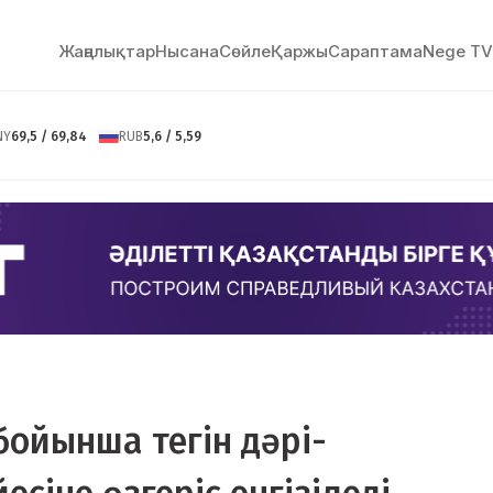
Жаңалықтар
Нысана
Сөйлe
Қаржы
Сараптама
Nege TV
NY
69,5 / 69,84
RUB
5,6 / 5,59
бойынша тегін дәрі-