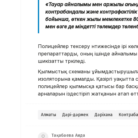
«Тауар айналымы мен қаржылық ағынд
контрабандалық және контрафактілік
бойынша, өткен жылы мемлекетке 80
мен өзге де міндетті төлемдер төлен
Полицейлер тексеру нәтижесінде ірі көл
препараттарды, оның ішінде айналымы 
шикізатты тәркіледі.
Қылмыстық схеманы ұйымдастырушыла
изоляторына қамалды. Қазіргі уақытта с
полицейлер қылмысқа қатысы бар басқа 
арналарын іздестіріп жатқанын атап өтт
Алматы
Дәрі-дәрмек
Дәріхана
Контраба
Тақабаева Аида