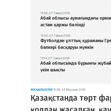
12:59, 07 Тамыз 2026
Абай облысы аумағындағы орман
астам қаржы бөлінді
12:00, 07 Тамыз 2026
Футболдан ұлттық құраманы Гр
бапкері басқаруы мүмкін
11:54, 07 Тамыз 2026
Абай облысында бұрынғы жұбайы
үкім шықты
ЖАҢАЛЫҚТАР
10:58, 24 Маусым 2026
Қазақстанда төрт ф
қолдан жасалған, қау