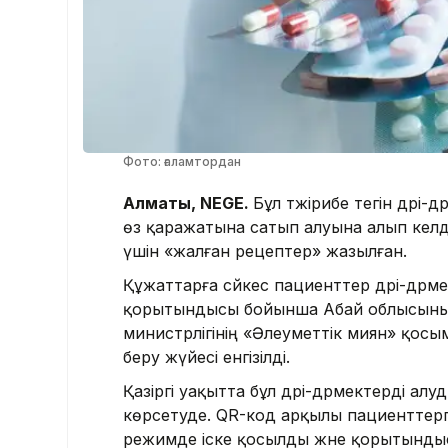
Фото: ғаламтордан
Алматы, NEGE.
Бұл тәжірибе тегін дәрі-
өз қаражатына сатып алуына алып кел
үшін «жалған рецептер» жазылған.
Құжаттарға сәйкес пациенттер дәрі-дәр
қорытындысы бойынша Абай облысының
министрлігінің «Әлеуметтік әмиян» қос
беру жүйесі енгізілді.
Қазіргі уақытта бұл дәрі-дәрмектерді алуд
көрсетуде. QR-код арқылы пациенттерге 
режимде іске қосылды және қорытынд