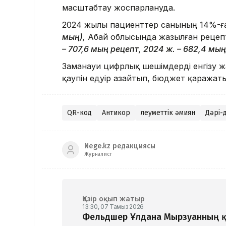
масштабтау жоспарлануда.
2024 жылы пациенттер санының 14%-ға
мың),
Абай облысында жазылған рецепт
– 707,6 мың рецепт, 2024 ж. – 682,4 мың
Заманауи цифрлық шешімдерді енгізу жа
қаупін едәуір азайтып, бюджет қаражат
QR-код
Антикор
Әлеуметтік әмиян
Дәрі-
Nege.kz редакциясы
Журналист
Қазір оқып жатыр
13:30, 07 Тамыз 2026
Фельдшер Ұлдана Мырзуанның қ