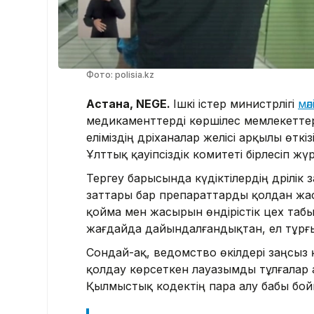
Фото: polisia.kz
Астана, NEGE.
Ішкі істер министрлігі
мә
медикаменттерді көршілес мемлекеттер
еліміздің дәріханалар желісі арқылы өтк
Ұлттық қауіпсіздік комитеті бірлесіп жүр
Тергеу барысында күдіктілердің дәрілі
заттары бар препараттарды қолдан жаса
қойма мен жасырын өндірістік цех табы
жағдайда дайындалғандықтан, ел тұрғы
Сондай-ақ, ведомство өкілдері заңсы
қолдау көрсеткен лауазымды тұлғалар 
Қылмыстық кодектің пара алу бабы бой