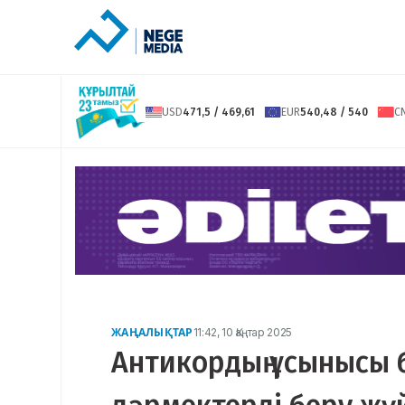
USD
471,5 / 469,61
EUR
540,48 / 540
C
ЖАҢАЛЫҚТАР
11:42, 10 Қаңтар 2025
Антикордың ұсынысы 