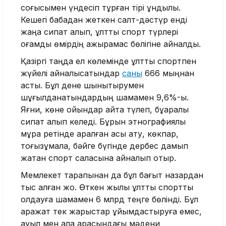
соғысымен үндесіп тұрған тірі құндылық.
Кешегі бабадан жеткен салт-дәстүр енді
жаңа сипат алып, ұлттық спорт түрлері
қоғамдық өмірдің ажырамас бөлігіне айналды.
Қазіргі таңда ел көлемінде ұлттық спортпен
жүйелі айналысатындар
саны
666 мыңнан
асты. Бұл дене шынықтырумен
шұғылданатындардың шамамен 9,6%-ы.
Яғни, көне ойындар қайта түлеп, бұқаралық
сипат алып келеді. Бұрын этнографиялық
мұра ретінде қаралған асық ату, көкпар,
тоғызқұмалақ, бәйге бүгінде дербес дамып
жатқан спорт саласына айналып отыр.
Мемлекет тарапынан да бұл бағыт назардан
тыс қалған жоқ. Өткен жылы ұлттық спортты
қолдауға шамамен 6 млрд теңге бөлінді. Бұл
қаражат тек жарыстар ұйымдастыруға емес,
ауыл мен қала арасындағы мәдени