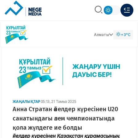
Алматы
+3°C
ЖАҢАЛЫҚТАР
05:13, 21 Тамыз 2025
Анна Стратан әйелдер күресінен U20
санатындағы әлем чемпионатында
қола жүлдеге ие болды
Әйелдер күресінен Қазақстан құрамасының