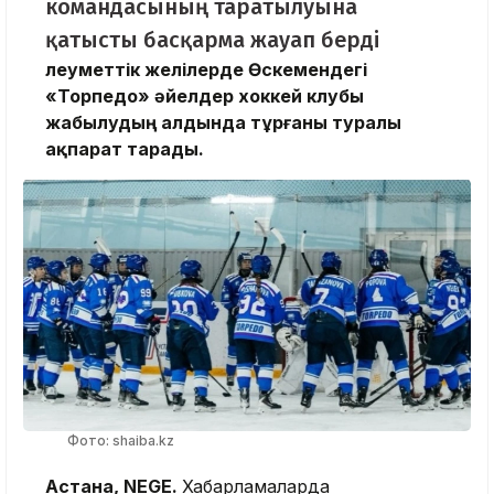
командасының таратылуына
қатысты басқарма жауап берді
Әлеуметтік желілерде Өскемендегі
«Торпедо» әйелдер хоккей клубы
жабылудың алдында тұрғаны туралы
ақпарат тарады.
Фото: shaiba.kz
Астана, NEGE.
Хабарламаларда