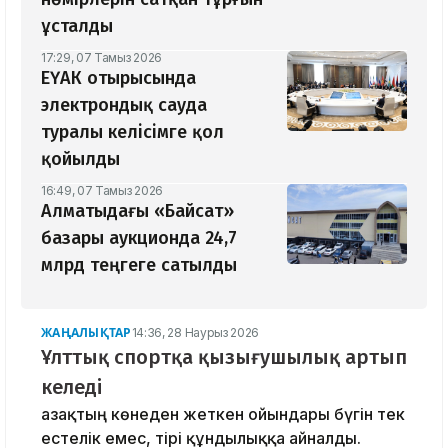
ұсталды
17:29, 07 Тамыз 2026
ЕҮАК отырысында
электрондық сауда
туралы келісімге қол
қойылды
16:49, 07 Тамыз 2026
Алматыдағы «Байсат»
базары аукционда 24,7
млрд теңгеге сатылды
ЖАҢАЛЫҚТАР
14:36, 28 Наурыз 2026
Ұлттық спортқа қызығушылық артып
келеді
Қазақтың көнеден жеткен ойындары бүгін тек
естелік емес, тірі құндылыққа айналды.