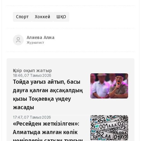
Спорт
Хоккей
ШҚО
Алиева Алма
Журналист
Қазір оқып жатыр
18:46, 07 Тамыз 2026
Тойда уағыз айтып, басы
дауға қалған ақсақалдың
қызы Тоқаевқа үндеу
жасады
17:47, 07 Тамыз 2026
«Ресейден жеткізілген»:
Алматыда жалған көлік
нөмірлерін сатқан тұрғын