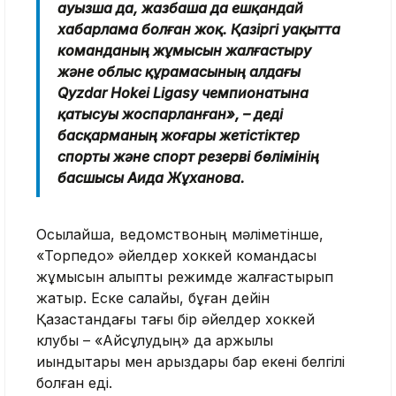
ауызша да, жазбаша да ешқандай
хабарлама болған жоқ. Қазіргі уақытта
команданың жұмысын жалғастыру
және облыс құрамасының алдағы
Qyzdar Hokei Ligasy чемпионатына
қатысуы жоспарланған», – деді
басқарманың жоғары жетістіктер
спорты және спорт резерві бөлімінің
басшысы Аида Жұханова.
Осылайша, ведомствоның мәліметінше,
«Торпедо» әйелдер хоккей командасы
жұмысын қалыпты режимде жалғастырып
жатыр. Еске салайық, бұған дейін
Қазақстандағы тағы бір әйелдер хоккей
клубы – «Айсұлудың» да қаржылық
қиындықтары мен қарыздары бар екені белгілі
болған еді.