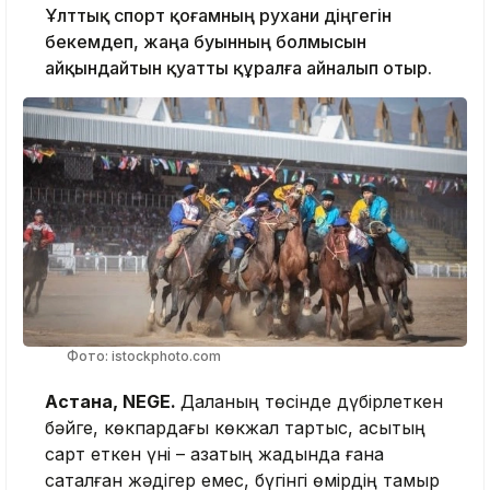
Ұлттық спорт қоғамның рухани діңгегін
бекемдеп, жаңа буынның болмысын
айқындайтын қуатты құралға айналып отыр.
Фото: istockphoto.com
Астана, NEGE.
Даланың төсінде дүбірлеткен
бәйге, көкпардағы көкжал тартыс, асықтың
сарт еткен үні – қазақтың жадында ғана
сақталған жәдігер емес, бүгінгі өмірдің тамыр