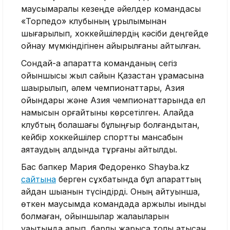
маусымаралық кезеңде әйелдер командасы
«Торпедо» клубының құрылымынан
шығарылып, хоккейшілердің кәсіби деңгейде
ойнау мүмкіндігінен айырылғаны айтылған.
Сондай-ақ ақпаратта команданың сегіз
ойыншысы жыл сайын Қазақстан құрамасына
шақырылып, әлем чемпионаттары, Азия
ойындары және Азия чемпионаттарында ел
намысын қорғайтыны көрсетілген. Алайда
клубтың болашағы бұлыңғыр болғандықтан,
кейбір хоккейшілер спорттық мансабын
аяқтаудың алдында тұрғаны айтылды.
Бас бапкер Мария Федоренко Shayba.kz
сайтына
берген сұхбатында бұл ақпараттың
қайдан шыққанын түсіндірді. Оның айтуынша,
өткен маусымда командада қаржылық қиындық
болмаған, ойыншылар жалақыларын
уақытында алып, барлық жарысқа толық қатысқан.