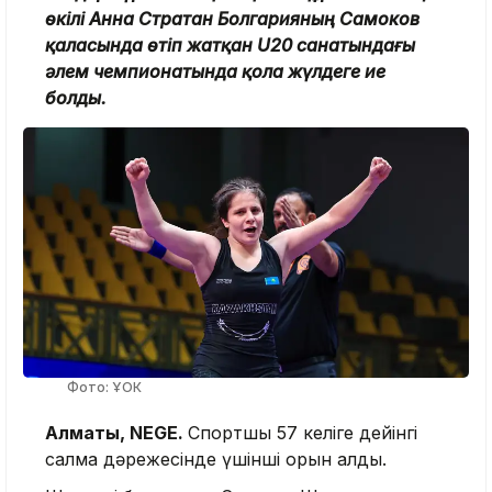
өкілі Анна Стратан Болгарияның Самоков
қаласында өтіп жатқан U20 санатындағы
әлем чемпионатында қола жүлдеге ие
болды.
Фото: ҰОК
Алматы, NEGE.
Спортшы 57 келіге дейінгі
салмақ дәрежесінде үшінші орын алды.