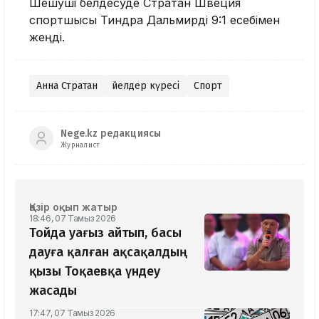
Шешуші белдесуде Стратан Швеция
спортшысы Тиндра Дальмирді 9:1 есебімен
жеңді.
Анна Стратан
Әйелдер күресі
Спорт
Nege.kz редакциясы
Журналист
Қазір оқып жатыр
18:46, 07 Тамыз 2026
Тойда уағыз айтып, басы
дауға қалған ақсақалдың
қызы Тоқаевқа үндеу
жасады
17:47, 07 Тамыз 2026