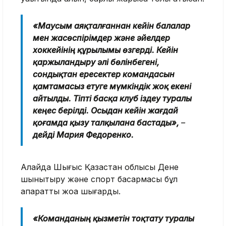
«Маусым аяқталғаннан кейін балалар
мен жасөспірімдер және әйелдер
хоккейінің құрылымы өзгерді. Кейін
қаржыландыру әлі бөлінбегені,
сондықтан ересектер командасын
қамтамасыз етуге мүмкіндік жоқ екені
айтылды. Тіпті басқа клуб іздеу туралы
кеңес берілді. Осыдан кейін жағдай
қоғамда қызу талқылана бастады»,
–
дейді Мария Федоренко.
Алайда Шығыс Қазақстан облысы Дене
шынықтыру және спорт басқармасы бұл
ақпаратты жоққа шығарды.
«Команданың қызметін тоқтату туралы