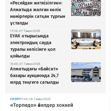
«Ресейден жеткізілген»:
Алматыда жалған көлік
нөмірлерін сатқан тұрғын
ұсталды
17:29, 07 Тамыз 2026
ЕҮАК отырысында
электрондық сауда
туралы келісімге қол
қойылды
16:49, 07 Тамыз 2026
Алматыдағы «Байсат»
базары аукционда 24,7
млрд теңгеге сатылды
СПОРТ
11:44, 06 Тамыз 2026
«Торпедо» әйелдер хоккей