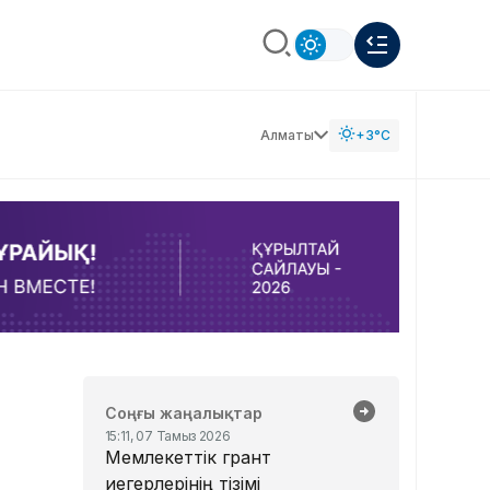
Алматы
+3°C
Соңғы жаңалықтар
15:11, 07 Тамыз 2026
Мемлекеттік грант
иегерлерінің тізімі