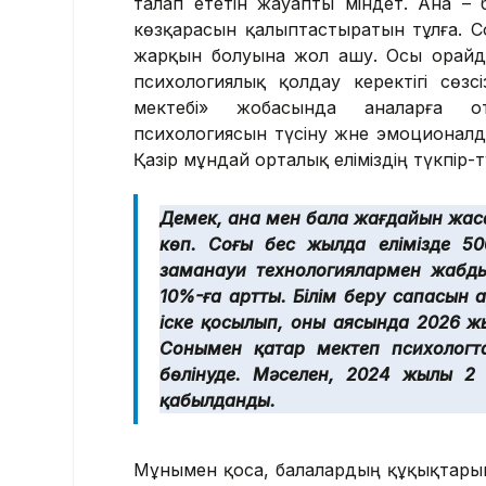
талап ететін жауапты міндет. Ана – б
көзқарасын қалыптастыратын тұлға. 
жарқын болуына жол ашу. Осы орайда
психологиялық қолдау керектігі сөзс
мектебі» жобасында аналарға от
психологиясын түсіну және эмоционалд
Қазір мұндай орталық еліміздің түкпір
Демек, ана мен бала жағдайын жасау
көп. Соңғы бес жылда елімізде 5
заманауи технологиялармен жабды
10%-ға артты. Білім беру сапасын
іске қосылып, оның аясында 2026 ж
Сонымен қатар мектеп психологта
бөлінуде. Мәселен, 2024 жылы 2 
қабылданды.
Мұнымен қоса, балалардың құқықтарын