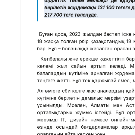
бірреттік төлем мөлшері де едәуір
берілетін жәрдемақы 131 100 теңгеге д
217 700 теңге төленуде.
Бұған қоса, 2023 жылдан бастап іске
18 жасқа толған әрбір қазақстандық 1
бар. Бұл – болашаққа жасалған орасан 
Көпбалалы және ерекше қажеттілігі бар
көлемі жыл сайын артып келеді. М
балалардың күтіміне арналған жәрдем
теңгеге жетті. Бұл тек қаржылай емес,
Ал өмірге сәби әкелге жас аналардың қа
күтіміне берілетін демалыс мерзімі ұз
ұсынылды. Мәселен, Алматы мен Аст
орталықтары» жұмыс істейді. Бұл ор
мерзімді IT, дизайн немесе онлайн-
өзінде осындай бағдарламалар арқ
оралғанын айта кеткен жөн.