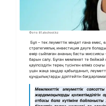
Фото: 81.alschool.kz
Бұл – тек әлеуметтік міндет ғана емес, е
стратегиялық инвестиция деуге болады. 
өмір сыйлаған ананың басты миссиясы –
барын салу. Бұған мемлекет те бейжай
қауіпсіздігін терең түсінген еліміз соң
үшін жаңа заңдар қабылданып, әлеуметт
құндылықтарды дәріптейтін бағдарламал
Мемлекеттік әлеуметтік саясатты
жәрдемақылардың қолжетімділігін а
отбасы бала күтіміне байланысты