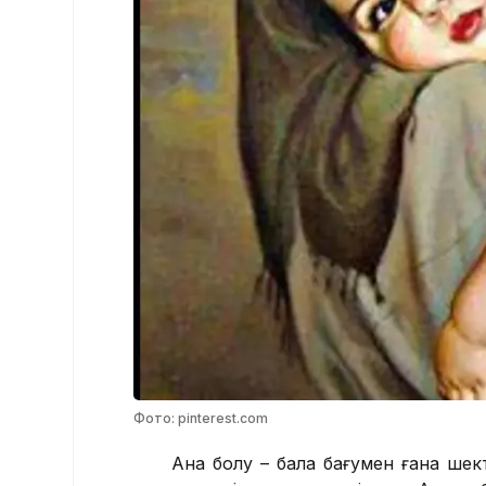
Фото: pinterest.com
Ана болу – бала бағумен ғана шектел