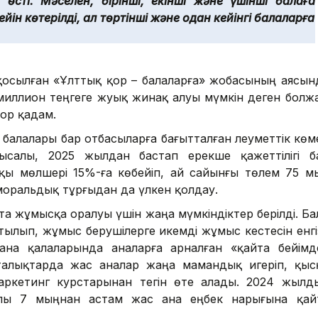
 өсті. Мәселен, бірінші, екінші және үшінші балаға
ейін көтерілді, ал төртінші және одан кейінгі балаларға
 қосылған «Ұлттық қор – балаларға» жобасының аясын
8 миллион теңгеге жуық жинақ алуы мүмкін деген болж
зор қадам.
 балалары бар отбасыларға бағытталған әлеуметтік көм
ысалы, 2025 жылдан бастап ерекше қажеттілігі б
ақы мөлшері 15%-ға көбейіп, ай сайынғы төлем 75 м
 моральдық тұрғыдан да үлкен қолдау.
йта жұмысқа оралуы үшін жаңа мүмкіндіктер берілді. Ба
артылып, жұмыс берушілерге икемді жұмыс кестесін енгі
ана қалаларында аналарға арналған «қайта бейімд
талықтарда жас аналар жаңа мамандық игеріп, қыс
маркетинг курстарынан тегін өте алады. 2024 жылд
ылы 7 мыңнан астам жас ана еңбек нарығына қай