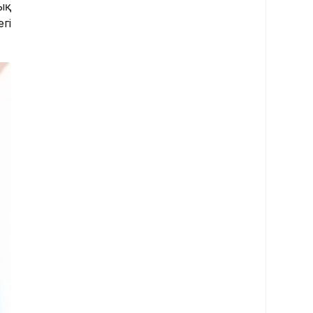
ық
гі