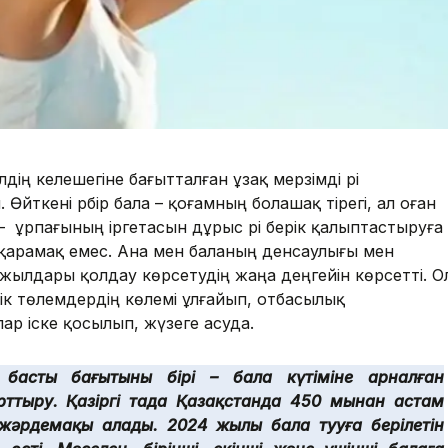
лдің келешегіне бағытталған ұзақ мерзімді әрі
Өйткені әрбір бала – қоғамның болашақ тірегі, ал оған
 ұрпағының іргетасын дұрыс әрі берік қалыптастыруға
 қарамақ емес. Ана мен баланың денсаулығы мен
ғы жылдары қолдау көрсетудің жаңа деңгейін көрсетті. О
ік төлемдердің көлемі ұлғайып, отбасылық
ар іске қосылып, жүзеге асуда.
ң басты бағытының бірі – бала күтіміне арналған
рттыру. Қазіргі таңда Қазақстанда 450 мыңнан астам
 жәрдемақы алады. 2024 жылы бала тууға берілетін