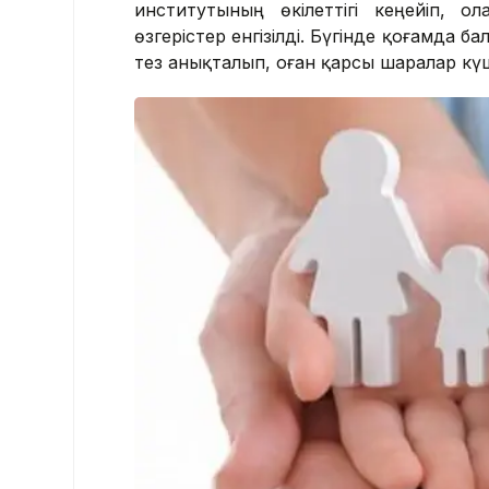
институтының өкілеттігі кеңейіп, о
өзгерістер енгізілді. Бүгінде қоғамда
тез анықталып, оған қарсы шаралар күш