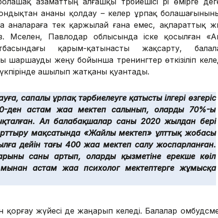
олашақ азаматтың алғашқы тәрбиешісі әрі өмірге дег
Сондықтан ананы қолдау – келер ұрпақ болашағынын
 аналараға тек қаржылай ғана емес, ақпараттық жә
із. Мәселен, Павлодар облысында іске қосылған «А
басындағы қарым-қатынасты жақсарту, балал
ы шаршауды жеңу бойынша тренингтер өткізіліп келед
-түкпірінде ашылып жатқаны қуантады.
ға, сапалы ұрпақ тәрбиелеуге қатысты ілгері өзгеріс
00-ден астам жаңа мектеп салынып, олардың 70%-ы
қталған. Ал балабақшалар саны 2020 жылдан бері
 арттыру мақсатында «Жайлы мектеп» ұлттық жобасы
ылға дейін тағы 400 жаңа мектеп салу жоспарланған.
рының саны артып, олардың қызметіне ерекше көңіл
мыңнан астам жаңа психолог мектептерге жұмысқа
 қорғау жүйесі де жаңарып келеді. Балалар омбудсме