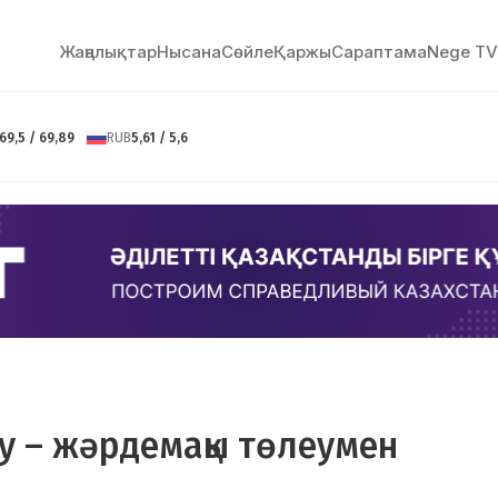
Жаңалықтар
Нысана
Сөйлe
Қаржы
Сараптама
Nege TV
69,5 / 69,89
RUB
5,61 / 5,6
ау – жәрдемақы төлеумен