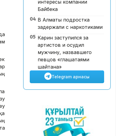
интересы компании
Қазақстан КҚК-ға жасалған
Байбека
шабуылдар салдарынан
04
В Алматы подростка
шамамен 700 млн доллар
задержали с наркотиками
табыстан қағылды – сарапшы
да
09:15, 07 Тамыз 2026
05
Карин заступился за
ам
Щучинскіде 12 адамның
артистов и осудил
өліміне әкелген жарылыс:
мужчину, назвавшего
дәмхана иесі сотта жауап
ек
певцов «глашатаями
берді
ар
шайтана»
ың
Telegram арнасы
ла
зу
еу
қа
ың
та