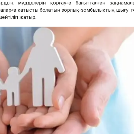
лардың мүдделерін қорғауға бағытталған заңнамал
 балаларға қатысты болатын зорлық-зомбылықтың шығу те
ейтіліп жатыр.