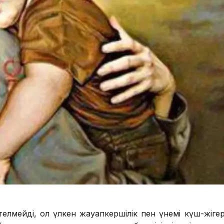
мейді, ол үлкен жауапкершілік пен үнемі күш-жігер