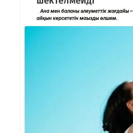
шектелмейді
Ана мен баланың әлеуметтік жағдайы – 
айқын көрсететін маңызды өлшем.