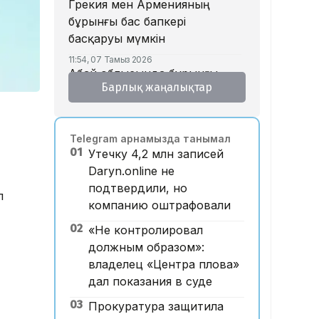
Грекия мен Арменияның
бұрынғы бас бапкері
басқаруы мүмкін
11:54, 07 Тамыз 2026
Абай облысында бұрынғы
Барлық жаңалықтар
жұбайын таяқпен ұрып
өлтірген ер адамға үкім
шықты
Telegram арнамызда танымал
11:52, 07 Тамыз 2026
01
Утечку 4,2 млн записей
Марқұм фельдшер Ұлдана
Daryn.online не
Мырзуанның жұбайы жаңа
подтвердили, но
некесіне қатысты пікір
л
компанию оштрафовали
білдірді
02
«Не контролировал
10:20, 07 Тамыз 2026
Қызылорда облысында
должным образом»:
заңсыз алтын өндірді деген
владелец «Центра плова»
күдікпен 13 адам қамауға
дал показания в суде
алынды
03
Прокуратура защитила
09:52, 07 Тамыз 2026