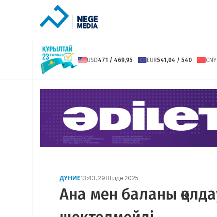
USD
471 / 469,95
EUR
541,04 / 540
CNY
ДҮНИЕ
13:43, 29 Шілде 2025
Ана мен баланы қолд