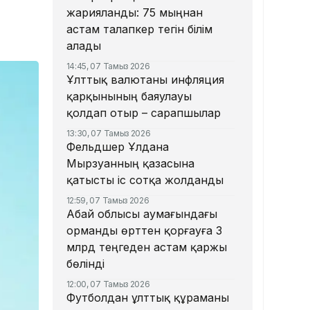
жарияланды: 75 мыңнан
астам талапкер тегін білім
алады
14:45, 07 Тамыз 2026
Ұлттық валютаны инфляция
қарқынының баяулауы
қолдап отыр – сарапшылар
13:30, 07 Тамыз 2026
Фельдшер Ұлдана
Мырзуанның қазасына
қатысты іс сотқа жолданды
12:59, 07 Тамыз 2026
Абай облысы аумағындағы
орманды өрттен қорғауға 3
млрд теңгеден астам қаржы
бөлінді
12:00, 07 Тамыз 2026
Футболдан ұлттық құраманы