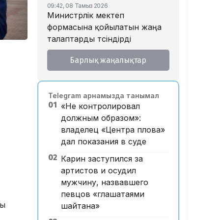
09:42, 08 Тамыз 2026
Министрлік мектеп
формасына қойылатын жаңа
талаптарды түсіндірді
18:46, 07 Тамыз 2026
Барлық жаңалықтар
Тойда уағыз айтып, басы
дауға қалған ақсақалдың
қызы Тоқаевқа үндеу жасады
Telegram арнамызда танымал
17:47, 07 Тамыз 2026
01
«Не контролировал
«Ресейден жеткізілген»:
должным образом»:
Алматыда жалған көлік
владелец «Центра плова»
нөмірлерін сатқан тұрғын
дал показания в суде
ұсталды
02
Карин заступился за
17:29, 07 Тамыз 2026
ЕҮАК отырысында
артистов и осудил
электрондық сауда туралы
мужчину, назвавшего
келісімге қол қойылды
певцов «глашатаями
ты
шайтана»
16:49, 07 Тамыз 2026
Алматыдағы «Байсат»