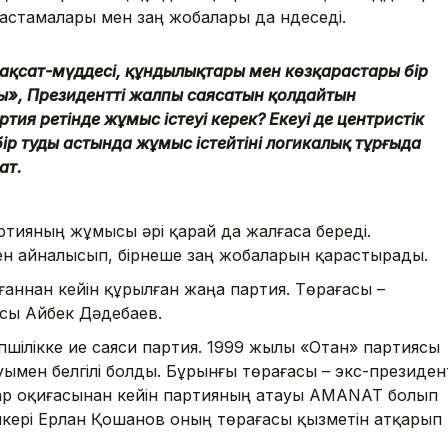
бастамалары мен заң жобалары да үндеседі.
мақсат-мүддесі, құндылықтары мен көзқарастары бір
ды», Президенттің жалпы саясатын қолдайтын
тия ретінде жұмыс істеуі керек? Екеуі де центристік
ір тудың астында жұмыс істейтіні логикалық тұрғыда
ат.
ртияның жұмысы әрі қарай да жалғаса береді.
мен айналысып, бірнеше заң жобаларын қарастырады.
аннан кейін құрылған жаңа партия. Төрағасы –
ысы Айбек Дәдебаев.
шілікке ие саяси партия. 1999 жылы «Отан» партиясы
уымен белгілі болды. Бұрынғы төрағасы – экс-президен
ар оқиғасынан кейін партияның атауы AMANAT болып
спикері Ерлан Қошанов оның төрағасы қызметін атқарып