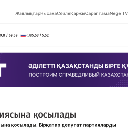
Жаңалықтар
Нысана
Сөйлe
Қаржы
Сараптама
Nege TV
9,8 / 69,69
RUB
5,53 / 5,52
тиясына қосылады
сына қосылады. Бірқатар депутат партияларды