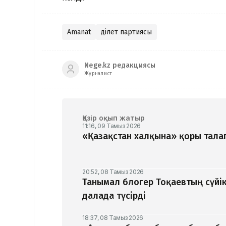
Amanat
Әділет партиясы
Nege.kz редакциясы
Журналист
Қазір оқып жатыр
11:16, 09 Тамыз 2026
«Қазақстан халқына» қоры талап
20:52, 08 Тамыз 2026
Танымал блогер Тоқаевтың сүйік
далада түсірді
18:37, 08 Тамыз 2026