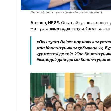
Фото: «Әділет» партиясының баспасөз қызметі
Астана, NEGE.
Оның айтуынша, соңғы у
жат ұстанымдарды таңуға бағытталған 
«Осы тұста Әділет партиясының ұстан
жаңа Конституцияны қабылдадық. Бұд
құрметтеуі де тиіс. Жаңа Конституция
Ешқандай діни догма Конституция ме