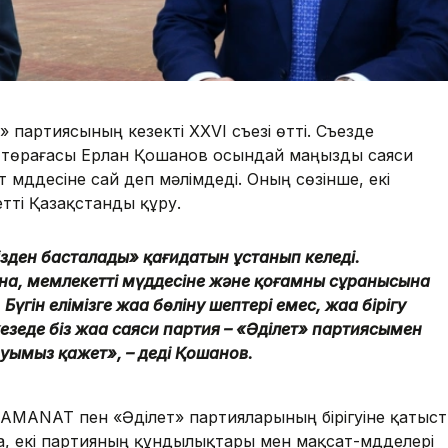
 партиясының кезекті XXVI съезі өтті. Съезде
ң төрағасы Ерлан Қошанов осындай маңызды саяси
 мүддесіне сай деп мәлімдеді. Оның сөзінше, екі
етті Қазақстанды құру.
мізден басталады» қағидатын ұстанып келеді.
на, мемлекеттің мүддесіне және қоғамның сұранысына
гін елімізге жаңа бөліну шептері емес, жаңа бірігу
зеңде біз жаңа саяси партия – «Әділет» партиясымен
уымыз қажет», – деді Қошанов.
AMANAT пен «Әділет» партияларының бірігуіне қатыс
ша, екі партияның құндылықтары мен мақсат-мүдделері