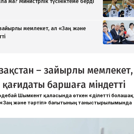
а ма? Министрлік түсініктеме берді
 зайырлы мемлекет, ал «Заң және
тті
азақстан – зайырлы мемлекет,
 қағидаты баршаға міндетті
әдебай Шымкент қаласында өткен «Әділетті болашақ
 «Заң және тәртіп» бағытының таныстырылымында