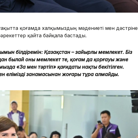
ақытта қоғамда халқымыздың мәдениеті мен дәстүріне
әрекеттер қайта байқала бастады.
ымын білдіремін: Қазақстан – зайырлы мемлекет. Біз
ан былай оны мемлекет те, қоғам да қорғауы және
мызда «Заң мен тәртіп» қағидаты нақты бекітілген.
н еліміздің заңнамасынан жоғары тұра алмайды.