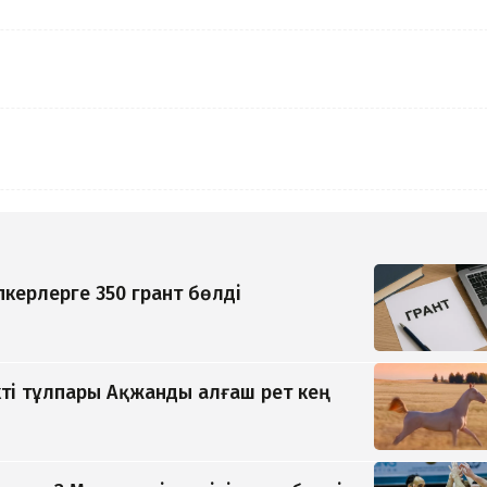
керлерге 350 грант бөлді
ті тұлпары Ақжанды алғаш рет кең