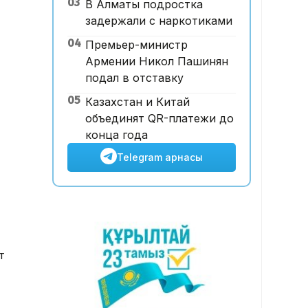
03
В Алматы подростка
базары аукционда 24,7 млрд
задержали с наркотиками
теңгеге сатылды
04
Премьер-министр
Армении Никол Пашинян
подал в отставку
05
Казахстан и Китай
объединят QR-платежи до
конца года
Telegram арнасы
т