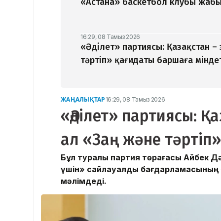
«Астана» баскетбол клубы жабыл
16:29, 08 Тамыз 2026
«Әділет» партиясы: Қазақстан –
тәртіп» қағидаты баршаға мінде
ЖАҢАЛЫҚТАР
16:29, 08 Тамыз 2026
«Әділет» партиясы: Қ
ал «Заң және тәртіп»
Бұл туралы партия төрағасы Айбек Д
үшін» сайлауалды бағдарламасының
мәлімдеді.