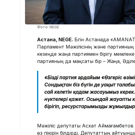
Фото: NEGE
Астана, NEGE.
Бүгін Астанада «AMANAT»
Парламент Мәжілісінің және партияны
кезеңде жаңа партиямен бірігу мемлекет
партияның да мақсаты бір – Жаңа, Әділ
«Біздің партия әрдайым «Өзгеріс өзі
Сондықтан біз бүгін де уақыт талабы
сай келетін қадам жасауымыз керек. Бү
нүктелері қажет. Осындай жауапты ке
бірігіп, ресурстарымызды жұмылдыр
Мәжіліс депутаты Асхат Аймағамбетов 
өз пікірін білдірді. Депутаттың айтуын