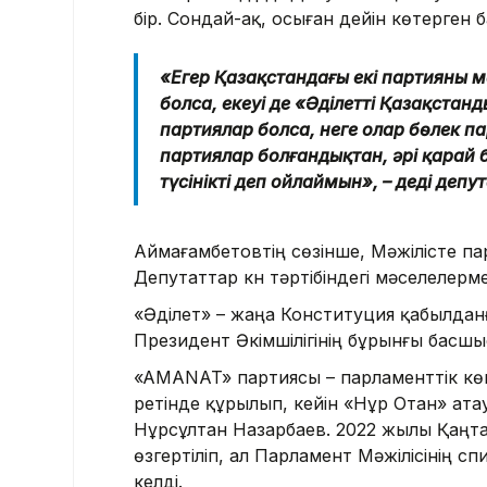
бір. Сондай-ақ, осыған дейін көтерген 
«Егер Қазақстандағы екі партияның 
болса, екеуі де «Әділетті Қазақстан
партиялар болса, неге олар бөлек пар
партиялар болғандықтан, әрі қарай б
түсінікті деп ойлаймын», – деді депут
Аймағамбетовтің сөзінше, Мәжілісте па
Депутаттар күн тәртібіндегі мәселелер
«Әділет» – жаңа Конституция қабылданғ
Президент Әкімшілігінің бұрынғы басш
«AMANAT» партиясы – парламенттік көп
ретінде құрылып, кейін «Нұр Отан» ата
Нұрсұлтан Назарбаев. 2022 жылы Қаңт
өзгертіліп, ал Парламент Мәжілісінің 
келді.