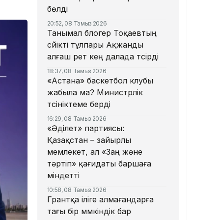
бөлді
20:52, 08 Тамыз 2026
Танымал блогер Тоқаевтың
сүйікті тұлпары Ақжанды
алғаш рет кең далада түсірді
18:37, 08 Тамыз 2026
«Астана» баскетбол клубы
жабыла ма? Министрлік
түсініктеме берді
16:29, 08 Тамыз 2026
«Әділет» партиясы:
Қазақстан – зайырлы
мемлекет, ал «Заң және
тәртіп» қағидаты баршаға
міндетті
10:58, 08 Тамыз 2026
Грантқа іліге алмағандарға
тағы бір мүмкіндік бар