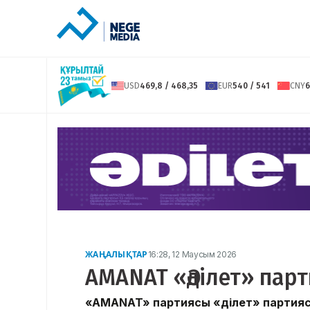
USD
469,8 / 468,35
EUR
540 / 541
CNY
6
ЖАҢАЛЫҚТАР
16:28, 12 Маусым 2026
AMANAT «Әділет» пар
«AMANAT» партиясы «Әділет» партия