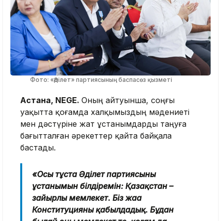
Фото: «Әділет» партиясының баспасөз қызметі
Астана, NEGE.
Оның айтуынша, соңғы
уақытта қоғамда халқымыздың мәдениеті
мен дәстүріне жат ұстанымдарды таңуға
бағытталған әрекеттер қайта байқала
бастады.
«Осы тұста Әділет партиясының
ұстанымын білдіремін: Қазақстан –
зайырлы мемлекет. Біз жаңа
Конституцияны қабылдадық. Бұдан