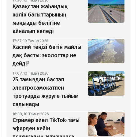
17:50, 10 Тамыз 2026
Қазақстан жаһандық
көлік бағыттарының
маңызды бөлігіне
айналып келеді
17:27, 10 Тамыз 2026
Каспий теңізі бетін майлы
дақ басты: экологтар не
дейді?
17:07, 10 Тамыз 2026
25 тамыздан бастап
электросамокатпен
тротуарда жүруге тыйым
салынады
16:38, 10 Тамыз 2026
Стример әйел TikTok-тағы
эфирден кейін
психикалық ауруханаға