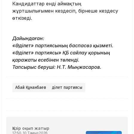
Кандидаттар енді аймақтың
жұртшылығымен кездесіп, бірнеше кездесу
өткізеді.
Дайындаған:
«Әділет» партиясының баспасөз қызметі.
«Әділет» партиясы» ҚБ сайлау қорының
қаражаты есебінен төленді.
Тапсырыс беруші: Н.Т. Мыңжасаров.
Абай Құнанбаев
Әділет партиясы
Қазір оқып жатыр
17:50, 10 Тамыз 2026