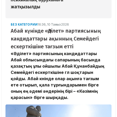
жатқызылды
БЕЗ КАТЕГОРИИ
16:36, 10 Тамыз 2026
Абай күнінде «Әділет» партиясының
кандидаттары ақынның Семейдегі
ескерткішіне тағзым етті
«Әділет» партиясының кандидаттары
Абай облысындағы сапарының басында
қазақтың ұлы ойшылы Абай Құнанбайдың
Семейдегі ескерткішіне гүл шоқтарын
қойды. Абай күнінде олар ақынға тағзым
ете отырып, қала тұрғындарымен бірге
оның ең әдемі әндерінің бірі – «Көзімнің
қарасын» бірге шырқады.