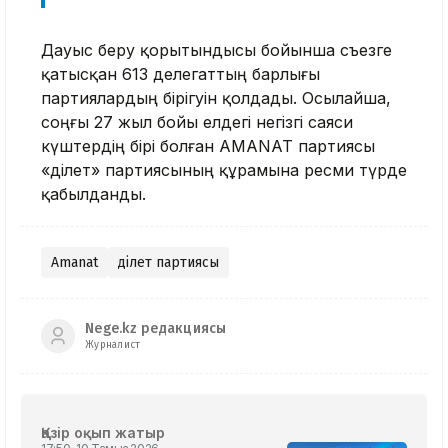
Дауыс беру қорытындысы бойынша съезге
қатысқан 613 делегаттың барлығы
партиялардың бірігуін қолдады. Осылайша,
соңғы 27 жыл бойы елдегі негізгі саяси
күштердің бірі болған AMANAT партиясы
«Әділет» партиясының құрамына ресми түрде
қабылданды.
Amanat
Әділет партиясы
Nege.kz редакциясы
Журналист
Қазір оқып жатыр