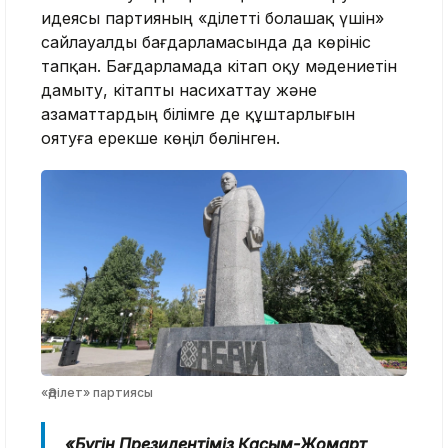
идеясы партияның «Әділетті болашақ үшін»
сайлауалды бағдарламасында да көрініс
тапқан. Бағдарламада кітап оқу мәдениетін
дамыту, кітапты насихаттау және
азаматтардың білімге де құштарлығын
оятуға ерекше көңіл бөлінген.
«Әділет» партиясы
«Бүгін Президентіміз Қасым-Жомарт