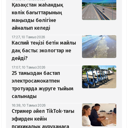
Қазақстан жаһандық
көлік бағыттарының
маңызды бөлігіне
айналып келеді
17:27, 10 Тамыз 2026
Каспий теңізі бетін майлы
дақ басты: экологтар не
дейді?
17:07, 10 Тамыз 2026
25 тамыздан бастап
электросамокатпен
тротуарда жүруге тыйым
салынады
16:38, 10 Тамыз 2026
Стример әйел TikTok-тағы
эфирден кейін
психикалық ауруханаға