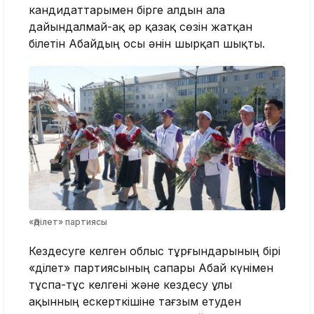
кандидаттарымен бірге алдын ала
дайындалмай-ақ әр қазақ сөзін жатқан
білетін Абайдың осы әнін шырқап шықты.
«Әділет» партиясы
Кездесуге келген облыс тұрғындарының бірі
«Әділет» партиясының сапары Абай күнімен
тұспа-тұс келгені және кездесу ұлы
ақынның ескерткішіне тағзым етуден