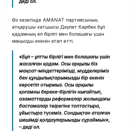
деді ол.
Өз кезегінде AMANAT партиясының
атқарушы хатшысы Дәулет Кәрібек бұл
қадамның ел бірлігі мен болашағы үшін
маңызды екенін атап өтті.
«Бұл – ұлттың бірлігі мен болашағы үшін
жасалған қадам. Осы арқылы біз
мақсат-міндеттеріміздің, мүдделеріміз
бен құндылықтарымыздың бір екенін
көрсетіп отырмыз. Осы арқылы
қоғамның береке-бірлігін нығайтып,
азаматтарды реформалар жолындағы
бастамалар төңірегіне топтастыра,
ұйыстыра түсеміз. Сондықтан аталған
шешімді қолдауларыңызды сұраймын»,
– деді ол.