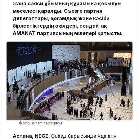
жаңа саяси ұйымның құрамына қосылуы
мәселесі қаралды. Съезге партия
делегаттары, қоғамдық және кәсіби
бірлестіктердің өкілдері, сондай-ақ
AMANAT партиясының мүшелері қатысты.
Фото: Әділет партиясы
Астана, NEGE.
Съезд барысында «Әділет»