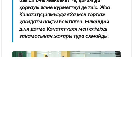
былай оны мемлекет те, қоғам да
қорғауы және құрметтеуі де тиіс. Жаңа
Конституциямызда «Заң мен тәртіп»
қағидаты нақты бекітілген. Ешқандай
діни догма Конституция мен еліміздің
заңнамасынан жоғары тұра алмайды.
«Әділет» партиясының баспасөз қызметі