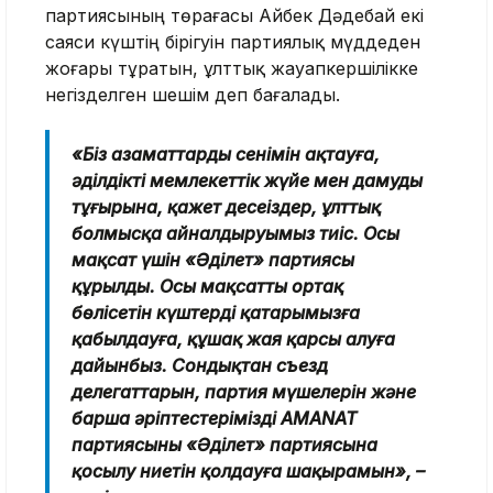
партиясының төрағасы Айбек Дәдебай екі
саяси күштің бірігуін партиялық мүддеден
жоғары тұратын, ұлттық жауапкершілікке
негізделген шешім деп бағалады.
«Біз азаматтардың сенімін ақтауға,
әділдікті мемлекеттік жүйе мен дамудың
тұғырына, қажет десеңіздер, ұлттық
болмысқа айналдыруымыз тиіс. Осы
мақсат үшін «Әділет» партиясы
құрылды. Осы мақсатты ортақ
бөлісетін күштерді қатарымызға
қабылдауға, құшақ жая қарсы алуға
дайынбыз. Сондықтан съезд
делегаттарын, партия мүшелерін және
барша әріптестерімізді AMANAT
партиясының «Әділет» партиясына
қосылу ниетін қолдауға шақырамын», –