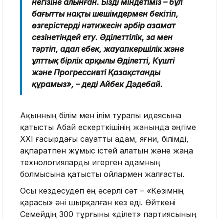
негізіне алынған. Біздің міндетіміз – бұл
бағытты нақты шешімдермен бекітіп,
өзгерістердің нәтижесін әрбір азамат
сезінетіндей ету. Әділеттілік, заң мен
тәртіп, адал еңбек, жауапкершілік және
ұлттық бірлік арқылы Әділетті, Күшті
және Прогрессивті Қазақстанды
құрамыз», – деді Айбек Дәдебай.
Ақынның білім мен ілім туралы идеясына
қатысты Абай ескерткішінің жанында әңгіме
XXI ғасырдағы сауатты адам, яғни, білімді,
ақпаратпен жұмыс істей алатын және жаңа
технологияларды игерген адамның
болмысына қатысты ойлармен жалғасты.
Осы кездесудегі ең әсерлі сәт – «Көзімнің
қарасы» әні шырқалған кез еді. Өйткені
Семейдің 300 тұрғыны «Әділет» партиясының