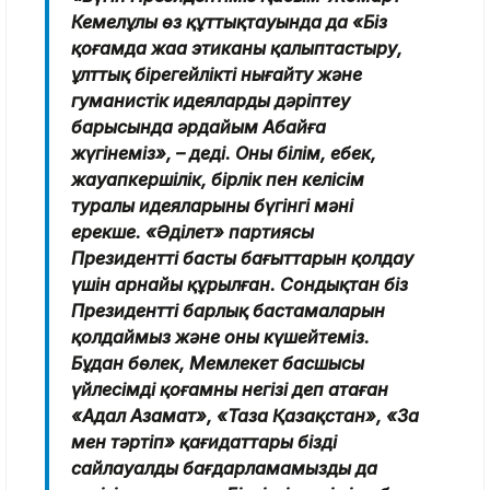
Кемелұлы өз құттықтауында да «Біз
қоғамда жаңа этиканы қалыптастыру,
ұлттық бірегейлікті нығайту және
гуманистік идеяларды дәріптеу
барысында әрдайым Абайға
жүгінеміз», – деді. Оның білім, еңбек,
жауапкершілік, бірлік пен келісім
туралы идеяларының бүгінгі мәні
ерекше. «Әділет» партиясы
Президенттің басты бағыттарын қолдау
үшін арнайы құрылған. Сондықтан біз
Президенттің барлық бастамаларын
қолдаймыз және оны күшейтеміз.
Бұдан бөлек, Мемлекет басшысы
үйлесімді қоғамның негізі деп атаған
«Адал Азамат», «Таза Қазақстан», «Заң
мен тәртіп» қағидаттары біздің
сайлауалды бағдарламамыздың да