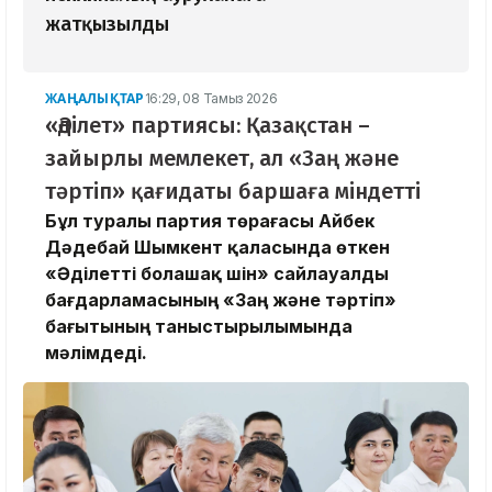
жатқызылды
ЖАҢАЛЫҚТАР
16:29, 08 Тамыз 2026
«Әділет» партиясы: Қазақстан –
зайырлы мемлекет, ал «Заң және
тәртіп» қағидаты баршаға міндетті
Бұл туралы партия төрағасы Айбек
Дәдебай Шымкент қаласында өткен
«Әділетті болашақ үшін» сайлауалды
бағдарламасының «Заң және тәртіп»
бағытының таныстырылымында
мәлімдеді.