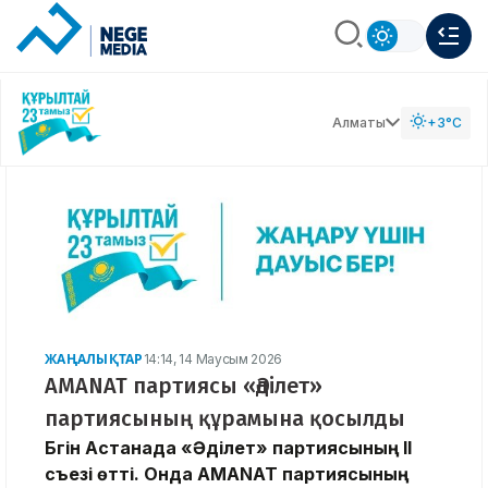
Алматы
+3°C
ЖАҢАЛЫҚТАР
14:14, 14 Маусым 2026
AMANAT партиясы «Әділет»
партиясының құрамына қосылды
Бүгін Астанада «Әділет» партиясының II
съезі өтті. Онда AMANAT партиясының