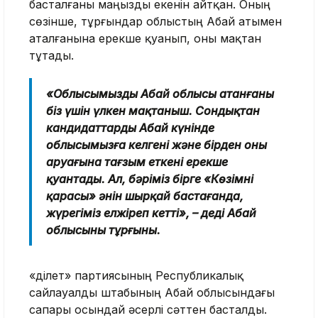
басталғаны маңызды екенін айтқан. Оның
сөзінше, тұрғындар облыстың Абай атымен
аталғанына ерекше қуанып, оны мақтан
тұтады.
«Облысымыздың Абай облысы атанғаны
біз үшін үлкен мақтаныш. Сондықтан
кандидаттардың Абай күнінде
облысымызға келгені және бірден оның
аруағына тағзым еткені ерекше
қуантады. Ал, бәріміз бірге «Көзімнің
қарасы» әнін шырқай бастағанда,
жүрегіміз елжіреп кетті», – деді Абай
облысының тұрғыны.
«Әділет» партиясының Республикалық
сайлауалды штабының Абай облысындағы
сапары осындай әсерлі сәттен басталды.