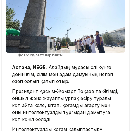
Фото: «Әділет» партиясы
Астана, NEGE.
Абайдың мұрасы әлі күнге
дейін ілім, білім мен адам дамуының негізгі
өзегі болып қалып отыр.
Президент Қасым-Жомарт Тоқаев та білімді,
ойшыл және жауапты ұрпақ өсіру туралы
көп айта келе, кітап, қоғамды ағарту мен
оны интеллектуалды тұрғыдан дамытуға
көп көңіл бөледі.
Интеллектуалды қоғам қалыптастыру