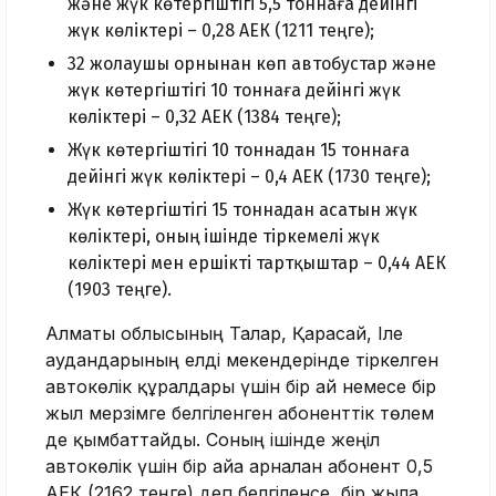
және жүк көтергіштігі 5,5 тоннаға дейінгі
жүк көліктері – 0,28 АЕК (1211 теңге);
32 жолаушы орнынан көп автобустар және
жүк көтергіштігі 10 тоннаға дейінгі жүк
көліктері – 0,32 АЕК (1384 теңге);
Жүк көтергіштігі 10 тоннадан 15 тоннаға
дейінгі жүк көліктері – 0,4 АЕК (1730 теңге);
Жүк көтергіштігі 15 тоннадан асатын жүк
көліктері, оның ішінде тіркемелі жүк
көліктері мен ершікті тартқыштар – 0,44 АЕК
(1903 теңге).
Алматы облысының Талғар, Қарасай, Іле
аудандарының елді мекендерінде тіркелген
автокөлік құралдары үшін бір ай немесе бір
жыл мерзімге белгіленген абоненттік төлем
де қымбаттайды. Соның ішінде жеңіл
автокөлік үшін бір айға арналған абонент 0,5
АЕК (2162 теңге) деп белгіленсе, бір жылға