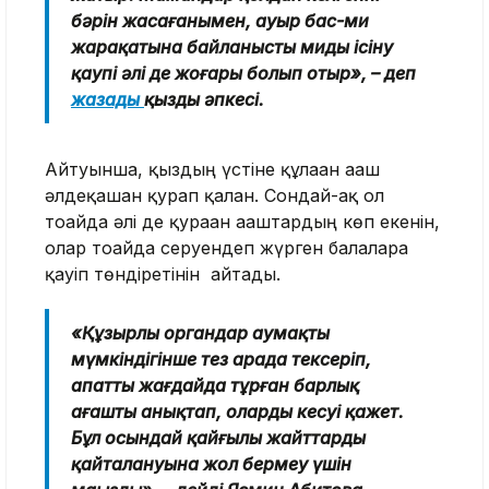
бәрін жасағанымен, ауыр бас-ми
жарақатына байланысты мидың ісіну
қаупі әлі де жоғары болып отыр», – деп
жазады
қыздың әпкесі.
Айтуынша, қыздың үстіне құлаған ағаш
әлдеқашан қурап қалған. Сондай-ақ ол
тоғайда әлі де қураған ағаштардың көп екенін,
олар тоғайда серуендеп жүрген балаларға
қауіп төндіретінін айтады.
«Құзырлы органдар аумақты
мүмкіндігінше тез арада тексеріп,
апатты жағдайда тұрған барлық
ағашты анықтап, оларды кесуі қажет.
Бұл осындай қайғылы жайттардың
қайталануына жол бермеу үшін