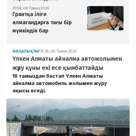
10:58, 08 Тамыз 2026
Грантқа іліге
алмағандарға тағы бір
мүмкіндік бар
ЖАҢАЛЫҚТАР
16:35, 06 Тамыз 2026
Үлкен Алматы айналма автожолымен
жүру құны екі есе қымбаттайды
16 тамыздан бастап Үлкен Алматы
айналма автомобиль жолымен жүру
ақысы өседі.