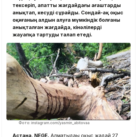
тексеріп, апатты жағдайдағы ағаштарды
анықтап, кесуді сұрайды. Сондай-ақ оқыс
оқиғаның алдын алуға мүмкіндік болғаны
анықталған жағдайда, кінәлілерді
жауапқа тартуды талап етеді.
Фото: instagram.com/yasmin_abitovaa
Астана, NEGE.
Алматыдағы оқыс жағдай 27