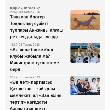
Қазір оқып жатыр
20:52, 08 Тамыз 2026
Танымал блогер
Тоқаевтың сүйікті
тұлпары Ақжанды алғаш
рет кең далада түсірді
18:37, 08 Тамыз 2026
«Астана» баскетбол
клубы жабыла ма?
Министрлік түсініктеме
берді
16:29, 08 Тамыз 2026
«Әділет» партиясы:
Қазақстан – зайырлы
мемлекет, ал «Заң және
тәртіп» қағидаты
баршаға міндетті