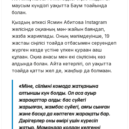
маусым күндізгі уақытта Баум тоғайында
болған.
Қыздың әпкесі Ясмин Абитова Instagram
желісінде оқиғаның мән-жайын баяндап,
жазба жариялады. Оның мәлімдеуінше, 19
жастағы сіңілісі тоғайда отбасымен серуендеп
жүрген кезде үстіне үлкен қураған ағаш
құлаған. Оқиға анасы мен екі сіңлісінің көз
алдында болған. Айта кетерлігі, ол уақытта
тоғайда қатты жел де, жаңбыр да болмаған.
«Міне, сіңілімнің комада жатқанына
алтыншы күн болды. Ол аса ауыр
жарақаттар алды: бас сүйегі
жарылған, жамбас сүйегі, аяғы сынған
және басқа да көптеген жарақаты бар.
Дәрігерлер оның өмірі үшін күресіп
жатыр. Мамандар қолдан келгеннің