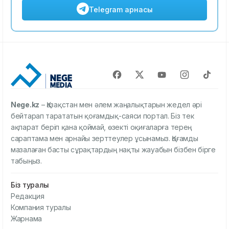
Telegram арнасы
Nege.kz
– Қазақстан мен әлем жаңалықтарын жедел әрі
бейтарап тарататын қоғамдық-саяси портал. Біз тек
ақпарат беріп қана қоймай, өзекті оқиғаларға терең
сараптама мен арнайы зерттеулер ұсынамыз. Қоғамды
мазалаған басты сұрақтардың нақты жауабын бізбен бірге
табыңыз.
Біз туралы
Редакция
Компания туралы
Жарнама