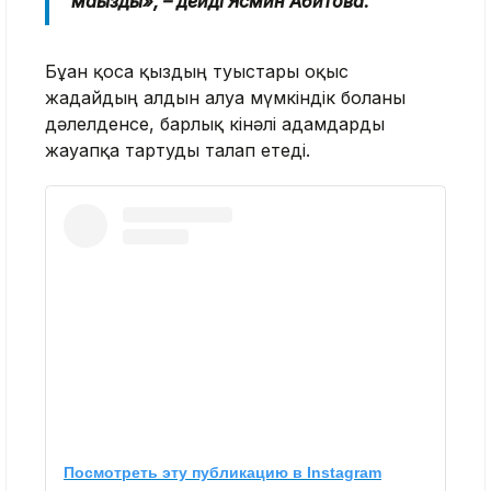
маңызды», – дейді Ясмин Абитова.
Бұған қоса қыздың туыстары оқыс
жағдайдың алдын алуға мүмкіндік болғаны
дәлелденсе, барлық кінәлі адамдарды
жауапқа тартуды талап етеді.
Посмотреть эту публикацию в Instagram