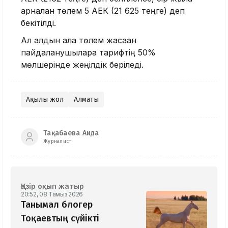
арналған төлем 5 АЕК (21 625 теңге) деп
бекітілді.
Ал алдын ала төлем жасаған
пайдаланушыларға тарифтің 50%
мөлшерінде жеңілдік беріледі.
Ақылы жол
Алматы
Тақабаева Аида
Журналист
Қазір оқып жатыр
20:52, 08 Тамыз 2026
Танымал блогер
Тоқаевтың сүйікті