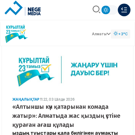
Алматы
+3°C
ЖАҢАЛЫҚТАР
11:22, 03 Шілде 2026
«Алтыншы күн қатарынан комада
жатыр»: Алматыда жас қыздың үстіне
қураған ағаш құлады
Қыздың туыстары қала билігінен аумақты