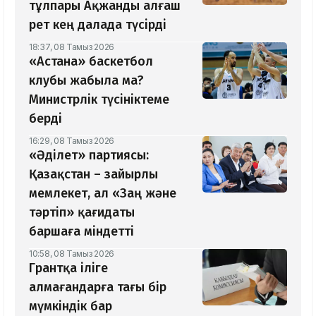
тұлпары Ақжанды алғаш
рет кең далада түсірді
18:37, 08 Тамыз 2026
«Астана» баскетбол
клубы жабыла ма?
Министрлік түсініктеме
берді
16:29, 08 Тамыз 2026
«Әділет» партиясы:
Қазақстан – зайырлы
мемлекет, ал «Заң және
тәртіп» қағидаты
баршаға міндетті
10:58, 08 Тамыз 2026
Грантқа іліге
алмағандарға тағы бір
мүмкіндік бар