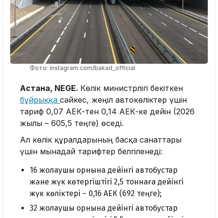
Фото: instagram.com/bakad_official
Астана, NEGE.
Көлік министрлігі бекіткен
бұйрыққа
сәйкес, жеңіл автокөліктер үшін
тариф 0,07 АЕК-тен 0,14 АЕК-ке дейін (2026
жылы – 605,5 теңге) өседі.
Ал көлік құралдарының басқа санаттары
үшін мынадай тарифтер белгіленеді:
16 жолаушы орнына дейінгі автобустар
және жүк көтергіштігі 2,5 тоннаға дейінгі
жүк көліктері – 0,16 АЕК (692 теңге);
32 жолаушы орнына дейінгі автобустар