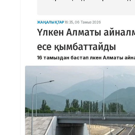
ЖАҢАЛЫҚТАР
16:35, 06 Тамыз 2026
Үлкен Алматы айналм
есе қымбаттайды
16 тамыздан бастап Үлкен Алматы ай