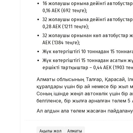
16 жолаушы орнына дейінгі автобустар ж
0,16 АЕК (692 теңге);
32 жолаушы орнына дейінгі автобустар ж
0,28 АЕК (1211 теңге);
32 жолаушы орнынан көп автобустар және
АЕК (1384 теңге);
Жүк көтергіштігі 10 тоннадан 15 тоннаға 
Жүк көтергіштігі 15 тоннадан асатын жү
ершікті тартқыштар – 0,44 АЕК (1903 тең
Алматы облысының Талғар, Қарасай, Іл
құралдары үшін бір ай немесе бір жыл 
Соның ішінде жеңіл автокөлік үшін бір а
белгіленсе, бір жылға арналған төлем 5 А
Ал алдын ала төлем жасаған пайдалану
Ақылы жол
Алматы