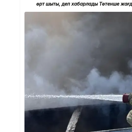
өрт шықты, деп хабарлады Төтенше жағ