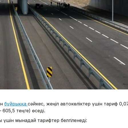
ен
бұйрыққа
сәйкес, жеңіл автокөліктер үшін тариф 0,0
605,5 теңге) өседі.
 үшін мынадай тарифтер белгіленеді: