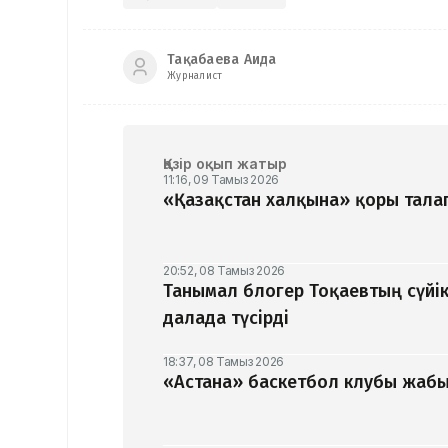
Тақабаева Аида
Журналист
Қазір оқып жатыр
11:16, 09 Тамыз 2026
«Қазақстан халқына» қоры талап
20:52, 08 Тамыз 2026
Танымал блогер Тоқаевтың сүйік
далада түсірді
18:37, 08 Тамыз 2026
«Астана» баскетбол клубы жабыл