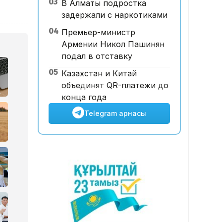
03
В Алматы подростка
базары аукционда 24,7 млрд
задержали с наркотиками
теңгеге сатылды
04
Премьер-министр
Армении Никол Пашинян
подал в отставку
05
Казахстан и Китай
объединят QR-платежи до
конца года
Telegram арнасы