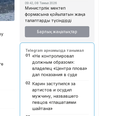
09:42, 08 Тамыз 2026
Министрлік мектеп
формасына қойылатын жаңа
талаптарды түсіндірді
18:46, 07 Тамыз 2026
Барлық жаңалықтар
Тойда уағыз айтып, басы
ру
дауға қалған ақсақалдың
қызы Тоқаевқа үндеу жасады
Telegram арнамызда танымал
17:47, 07 Тамыз 2026
01
«Не контролировал
«Ресейден жеткізілген»:
должным образом»:
ге
Алматыда жалған көлік
владелец «Центра плова»
нөмірлерін сатқан тұрғын
дал показания в суде
ұсталды
02
Карин заступился за
17:29, 07 Тамыз 2026
ЕҮАК отырысында
артистов и осудил
электрондық сауда туралы
мужчину, назвавшего
келісімге қол қойылды
певцов «глашатаями
шайтана»
16:49, 07 Тамыз 2026
Алматыдағы «Байсат»