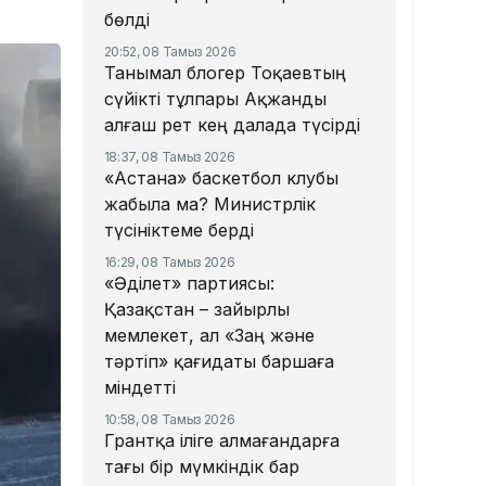
бөлді
20:52, 08 Тамыз 2026
Танымал блогер Тоқаевтың
сүйікті тұлпары Ақжанды
алғаш рет кең далада түсірді
18:37, 08 Тамыз 2026
«Астана» баскетбол клубы
жабыла ма? Министрлік
түсініктеме берді
16:29, 08 Тамыз 2026
«Әділет» партиясы:
Қазақстан – зайырлы
мемлекет, ал «Заң және
тәртіп» қағидаты баршаға
міндетті
10:58, 08 Тамыз 2026
Грантқа іліге алмағандарға
тағы бір мүмкіндік бар