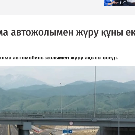
а автожолымен жүру құны ек
налма автомобиль жолымен жүру ақысы өседі.