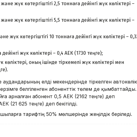
әне жүк көтергіштігі 2,5 тоннаға дейінгі жүк көліктері –
әне жүк көтергіштігі 5,5 тоннаға дейінгі жүк көліктері –
 жүк көтергіштігі 10 тоннаға дейінгі жүк көліктері – 0,3
дейінгі жүк көліктері – 0,4 АЕК (1730 теңге);
к көліктері, оның ішінде тіркемелі жүк көліктері мен
ге).
е аудандарының елді мекендерінде тіркелген автокөлік
мерзімге белгіленген абоненттік төлем де қымбаттайды.
йға арналған абонент 0,5 АЕК (2162 теңге) деп
ЕК (21 625 теңге) деп бекітілді.
шыларға тарифтің 50% мөлшерінде жеңілдік беріледі.