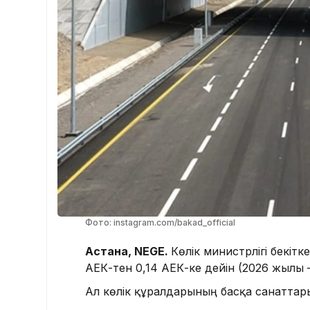
Фото: instagram.com/bakad_official
Астана, NEGE.
Көлік министрлігі бекітк
АЕК-тен 0,14 АЕК-ке дейін (2026 жылы – 
Ал көлік құралдарының басқа санаттары