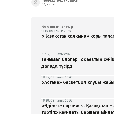
Nege.kz редакциясы
Журналист
Қазір оқып жатыр
11:16, 09 Тамыз 2026
«Қазақстан халқына» қоры талап
20:52, 08 Тамыз 2026
Танымал блогер Тоқаевтың сүйік
далада түсірді
18:37, 08 Тамыз 2026
«Астана» баскетбол клубы жабыл
16:29, 08 Тамыз 2026
«Әділет» партиясы: Қазақстан –
тәртіп» қағидаты баршаға мінде