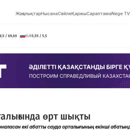
Жаңалықтар
Нысана
Сөйлe
Қаржы
Сараптама
Nege TV
9,5 / 69,69
RUB
5,55 / 5,5
талығында өрт шықты
аласқан екі қабатты сауда орталығының екінші қабатын