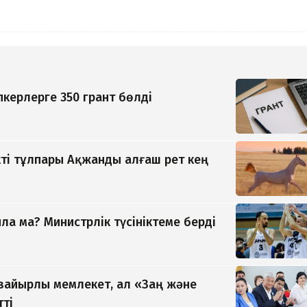
керлерге 350 грант бөлді
ті тұлпары Ақжанды алғаш рет кең
а ма? Министрлік түсініктеме берді
 зайырлы мемлекет, ал «Заң және
тті