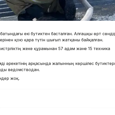
 қабатындағы екі бутиктен басталған. Алғашқы өрт сөнді
лерінен қою қара түтін шығып жатқаны байқалған.
истрліктің жеке құрамынан 57 адам және 15 техника
ді әрекетінің арқасында жалынның көршілес бутиктер
азды ведомстводан.
ндер жоқ.