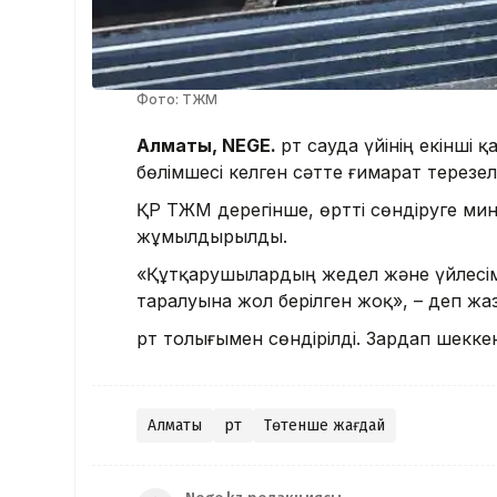
Фото: ТЖМ
Алматы, NEGE.
Өрт сауда үйінің екінші
бөлімшесі келген сәтте ғимарат терезе
ҚР ТЖМ дерегінше, өртті сөндіруге мин
жұмылдырылды.
«Құтқарушылардың жедел және үйлесім
таралуына жол берілген жоқ», – деп ж
Өрт толығымен сөндірілді. Зардап шекке
Алматы
Өрт
Төтенше жағдай