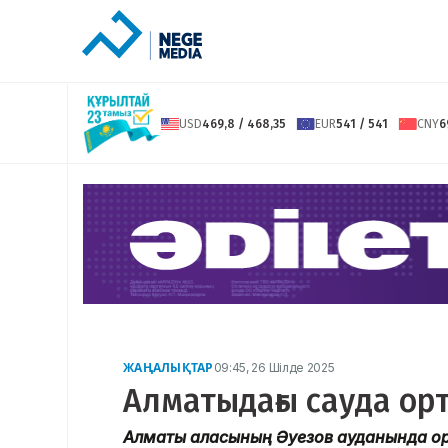
USD
469,8 / 468,35
EUR
541 / 541
CNY
6
ЖАҢАЛЫҚТАР
09:45, 26 Шілде 2025
Алматыдағы сауда ор
Алматы қаласының Әуезов ауданында орн