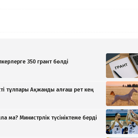
керлерге 350 грант бөлді
ті тұлпары Ақжанды алғаш рет кең
а ма? Министрлік түсініктеме берді