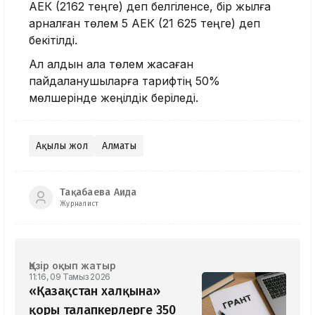
АЕК (2162 теңге) деп белгіленсе, бір жылға
арналған төлем 5 АЕК (21 625 теңге) деп
бекітілді.
Ал алдын ала төлем жасаған
пайдаланушыларға тарифтің 50%
мөлшерінде жеңілдік беріледі.
Ақылы жол
Алматы
Тақабаева Аида
Журналист
Қазір оқып жатыр
11:16, 09 Тамыз 2026
«Қазақстан халқына»
қоры талапкерлерге 350