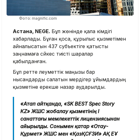
Фото: magnific.com
Астана, NEGE.
Бұл жөнінде қала әкімдігі
хабарлады. Бұған қоса, құрылыс қызметімен
айналысатын 437 субъектіге қатысты
заңнамаға сәйкес тиісті шаралар
қабылданған.
Бұл ретте әлеуметтік маңызы бар
нысандарды салатын мердігер ұйымдардың
қызметіне ерекше назар аударылды.
«Атап айтқанда, «SK BEST Spec Story
KZ» ЖШС жобалау қызметінің І
санаттағы мемлекеттік лицензиясынан
айырылды. Сонымен қатар «Отау-
Құрмет» ЖШС мен «ҚазҚСҒЗИ» АҚ ЕҰ