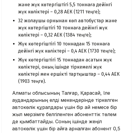
және жүк көтергіштігі 5,5 тоннаға дейінгі
жүк көліктері – 0,28 АЕК (1211 теңге);
32 жолаушы орнынан көп автобустар және
жүк көтергіштігі 10 тоннаға дейінгі жүк
көліктері – 0,32 АЕК (1384 теңге);
Жүк көтергіштігі 10 тоннадан 15 тоннаға
дейінгі жүк көліктері – 0,4 АЕК (1730 теңге);
Жүк көтергіштігі 15 тоннадан асатын жүк
көліктері, оның ішінде тіркемелі жүк
көліктері мен ершікті тартқыштар – 0,44 АЕК
(1903 теңге).
Алматы облысының Талғар, Қарасай, Іле
аудандарының елді мекендерінде тіркелген
автокөлік құралдары үшін бір ай немесе бір
жыл мерзімге белгіленген абоненттік төлем
де қымбаттайды. Соның ішінде жеңіл
автокөлік үшін бір айға арналған абонент 0,5