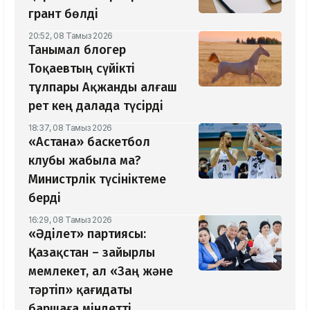
грант бөлді
20:52, 08 Тамыз 2026
Танымал блогер
Тоқаевтың сүйікті
тұлпары Ақжанды алғаш
рет кең далада түсірді
18:37, 08 Тамыз 2026
«Астана» баскетбол
клубы жабыла ма?
Министрлік түсініктеме
берді
16:29, 08 Тамыз 2026
«Әділет» партиясы:
Қазақстан – зайырлы
мемлекет, ал «Заң және
тәртіп» қағидаты
баршаға міндетті