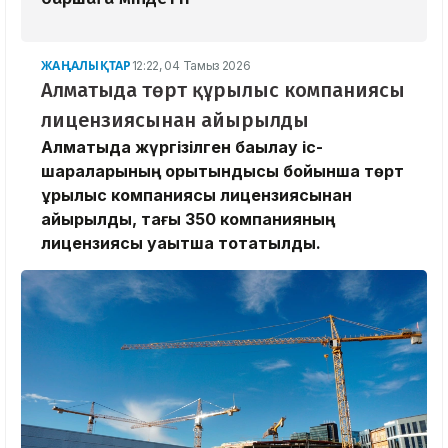
ЖАҢАЛЫҚТАР
12:22, 04 Тамыз 2026
Алматыда төрт құрылыс компаниясы
лицензиясынан айырылды
Алматыда жүргізілген бақылау іс-
шараларының қорытындысы бойынша төрт
құрылыс компаниясы лицензиясынан
айырылды, тағы 350 компанияның
лицензиясы уақытша тоқтатылды.