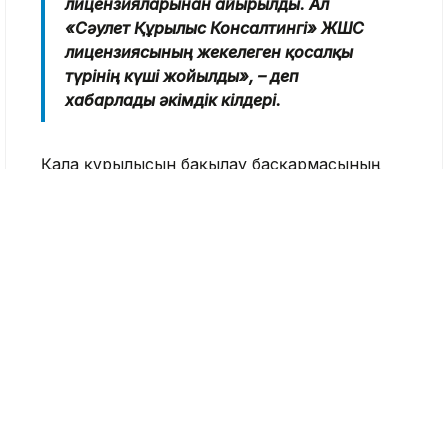
лицензияларынан айырылды. Ал
«Сәулет Құрылыс Консалтингі» ЖШС
лицензиясының жекелеген қосалқы
түрінің күші жойылды», – деп
хабарлады әкімдік өкілдері.
Қала құрылысын бақылау басқармасының
өкілдері Алматыда өз біліктілігін дәлелдей
алатын, белгіленген талаптарды сақтайтын
және құрылыс жұмыстарының сапасын
қамтамасыз ететін компаниялар ғана жұмыс
істей алатынын атап өтті.
Өткен жылдың қорытындысы бойынша сегіз
құрылыс компаниясы лицензиясынан
айырылған болатын. Олардың басым бөлігі
әлеуметтік нысандарды салумен айналысқан.