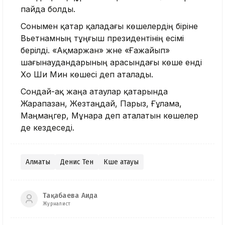
пайда болды.
Сонымен қатар қаладағы көшелердің біріне
Вьетнамның тұңғыш президентінің есімі
берілді. «Ақмаржан» және «Ғажайып»
шағынаудандарының арасындағы көше енді
Хо Ши Мин көшесі деп аталады.
Сондай-ақ жаңа атаулар қатарында
Жарапазан, Жезтаңдай, Парыз, Ғұлама,
Маңмаңгер, Мұнара деп аталатын көшелер
де кездеседі.
Алматы
Денис Тен
Көше атауы
Тақабаева Аида
Журналист