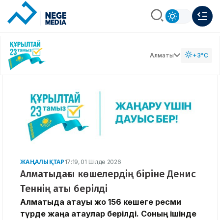
Алматы
+3°C
ЖАҢАЛЫҚТАР
17:19, 01 Шілде 2026
Алматыдағы көшелердің біріне Денис
Теннің аты берілді
Алматыда атауы жоқ 156 көшеге ресми
түрде жаңа атаулар берілді. Соның ішінде