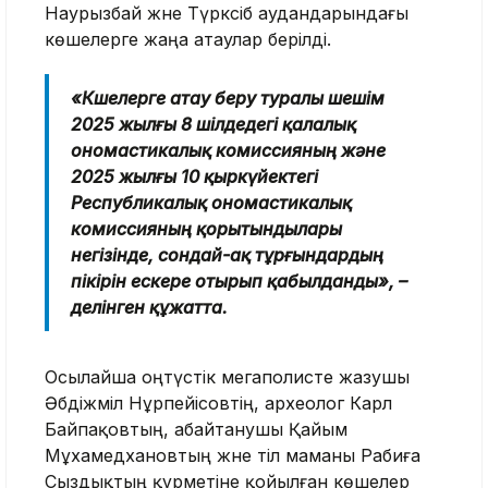
Наурызбай және Түрксіб аудандарындағы
көшелерге жаңа атаулар берілді.
«Көшелерге атау беру туралы шешім
2025 жылғы 8 шілдедегі қалалық
ономастикалық комиссияның және
2025 жылғы 10 қыркүйектегі
Республикалық ономастикалық
комиссияның қорытындылары
негізінде, сондай-ақ тұрғындардың
пікірін ескере отырып қабылданды», –
делінген құжатта.
Осылайша оңтүстік мегаполисте жазушы
Әбдіжәміл Нұрпейісовтің, археолог Карл
Байпақовтың, абайтанушы Қайым
Мұхамедхановтың және тіл маманы Рабиға
Сыздықтың құрметіне қойылған көшелер