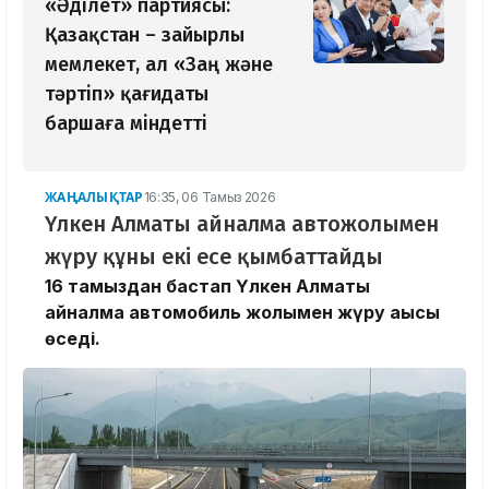
«Әділет» партиясы:
Қазақстан – зайырлы
мемлекет, ал «Заң және
тәртіп» қағидаты
баршаға міндетті
ЖАҢАЛЫҚТАР
16:35, 06 Тамыз 2026
Үлкен Алматы айналма автожолымен
жүру құны екі есе қымбаттайды
16 тамыздан бастап Үлкен Алматы
айналма автомобиль жолымен жүру ақысы
өседі.