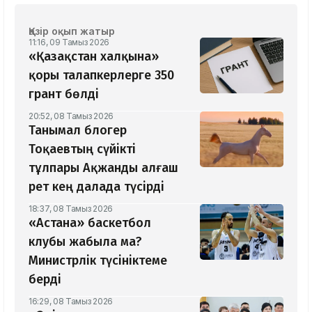
Қазір оқып жатыр
11:16, 09 Тамыз 2026
«Қазақстан халқына»
қоры талапкерлерге 350
грант бөлді
20:52, 08 Тамыз 2026
Танымал блогер
Тоқаевтың сүйікті
тұлпары Ақжанды алғаш
рет кең далада түсірді
18:37, 08 Тамыз 2026
«Астана» баскетбол
клубы жабыла ма?
Министрлік түсініктеме
берді
16:29, 08 Тамыз 2026