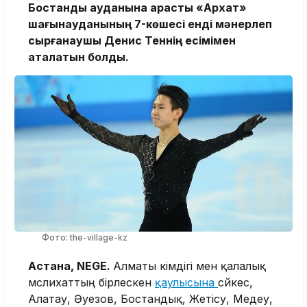
Бостандық ауданына қарасты «Архат»
шағынауданының 7-көшесі енді мәнерлеп
сырғанаушы Денис Теннің есімімен
аталатын болды.
Фото: the-village-kz
Астана, NEGE.
Алматы әкімдігі мен қалалық
мәслихаттың бірлескен
қаулысына
сәйкес,
Алатау, Әуезов, Бостандық, Жетісу, Медеу,