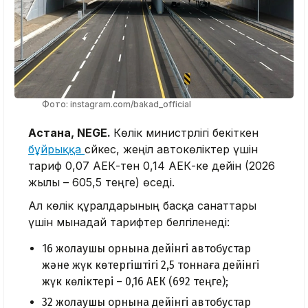
Фото: instagram.com/bakad_official
Астана, NEGE.
Көлік министрлігі бекіткен
бұйрыққа
сәйкес, жеңіл автокөліктер үшін
тариф 0,07 АЕК-тен 0,14 АЕК-ке дейін (2026
жылы – 605,5 теңге) өседі.
Ал көлік құралдарының басқа санаттары
үшін мынадай тарифтер белгіленеді:
16 жолаушы орнына дейінгі автобустар
және жүк көтергіштігі 2,5 тоннаға дейінгі
жүк көліктері – 0,16 АЕК (692 теңге);
32 жолаушы орнына дейінгі автобустар