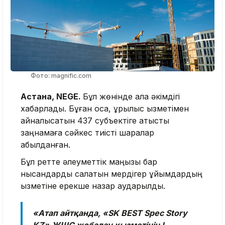
Фото: magnific.com
Астана, NEGE.
Бұл жөнінде қала әкімдігі
хабарлады. Бұған қоса, құрылыс қызметімен
айналысатын 437 субъектіге қатысты
заңнамаға сәйкес тиісті шаралар
қабылданған.
Бұл ретте әлеуметтік маңызы бар
нысандарды салатын мердігер ұйымдардың
қызметіне ерекше назар аударылды.
«Атап айтқанда, «SK BEST Spec Story
KZ» ЖШС жобалау қызметінің І