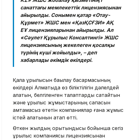
санаттағы мемлекеттік лицензиясынан
айырылды. Сонымен қатар «Отау-
Құрмет» ЖШС мен «ҚазҚСҒЗИ» АҚ
ЕҰ лицензияларынан айырылды. Ал
«Сәулет Құрылыс Консалтингі» ЖШС
лицензиясының жекелеген қосалқы
түрінің күші жойылды», – деп
хабарлады әкімдік өкілдері.
Қала құрылысын бақылау басқармасының
өкілдері Алматыда өз біліктілігін дәлелдей
алатын, белгіленген талаптарды сақтайтын
және құрылыс жұмыстарының сапасын
қамтамасыз ететін компаниялар ғана жұмыс
істей алатынын атап өтті.
Өткен жылдың қорытындысы бойынша сегіз
құрылыс компаниясы лицензиясынан