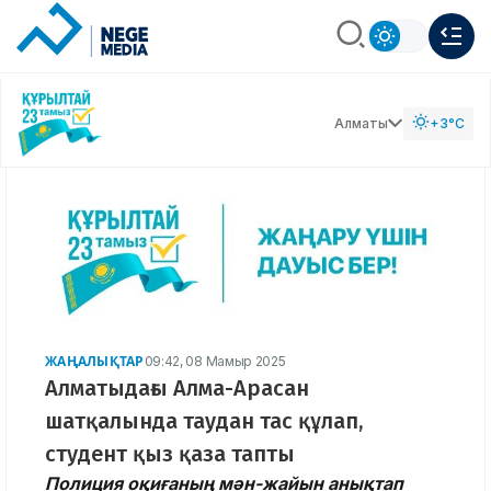
Алматы
+3°C
ЖАҢАЛЫҚТАР
09:42, 08 Мамыр 2025
Алматыдағы Алма-Арасан
шатқалында таудан тас құлап,
студент қыз қаза тапты
Полиция оқиғаның мән-жайын анықтап