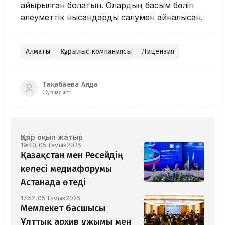
айырылған болатын. Олардың басым бөлігі
әлеуметтік нысандарды салумен айналысқан.
Алматы
Құрылыс компаниясы
Лицензия
Тақабаева Аида
Журналист
Қазір оқып жатыр
19:40, 05 Тамыз 2026
Қазақстан мен Ресейдің
келесі медиафорумы
Астанада өтеді
17:52, 05 Тамыз 2026
Мемлекет басшысы
Ұлттық архив ұжымы мен