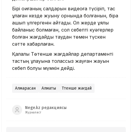
Бірі оқиғаның салдарын видеоға түсіріп, тас
құлаған кезде жуыну орнында болғанын, бірақ
қашып үлгергенін айтады. Ол жерде ұялы
байланыс болмаған, сол себепті куәгерлер
болған жағдайды таудан төмен түскен
сәтте хабарлаған.
Қалалық Төтенше жағдайлар департаменті
тастың құлауына толассыз жауған жауын
себеп болуы мүмкін дейді.
Алмарасан
Алматы
Төтенше жағдай
Nege.kz редакциясы
Журналист