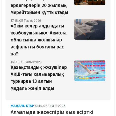
ардагерлерін 20 жылдық
мерейтоймен құттықтады
17:18, 05 Тамыз 2026
«Әкім келер алдындағы
көзбояушылық»: Ақмола
облысында жолшылар
асфальтты бояғаны рас
па?
16:56, 05 Тамыз 2026
Қазақстандық жүзушілер
АҚШ-тағы халықаралық
турнирде 13 алтын
медаль жеңіп алды
ЖАҢАЛЫҚТАР
10:44, 02 Тамыз 2026
Алматыда жасөспірім қыз есірткі