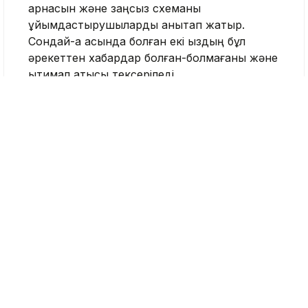
арнасын және заңсыз схеманы
ұйымдастырушыларды анықтап жатыр.
Сондай-ақ қасында болған екі қыздың бұл
әрекеттен хабардар болған-болмағаны және
ықтимал қатысы тексеріледі.
Тергеу барысында күдіктінің мұндай қадамға
баруына не себеп болғаны, ата-анасының
бақылауы мен тәрбиесіне қатысты жағдайлар
да зерделенеді.
Полиция ата-аналарды балаларының бос
уақытын, интернеттегі байланысын және
араласатын ортасын бақылауға шақырды.
Алматы
Есірткі саудасы
Nege.kz редакциясы
Журналист