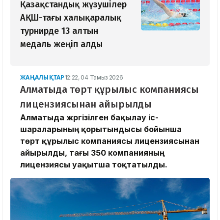
Қазақстандық жүзушілер
АҚШ-тағы халықаралық
турнирде 13 алтын
медаль жеңіп алды
ЖАҢАЛЫҚТАР
12:22, 04 Тамыз 2026
Алматыда төрт құрылыс компаниясы
лицензиясынан айырылды
Алматыда жүргізілген бақылау іс-
шараларының қорытындысы бойынша
төрт құрылыс компаниясы лицензиясынан
айырылды, тағы 350 компанияның
лицензиясы уақытша тоқтатылды.