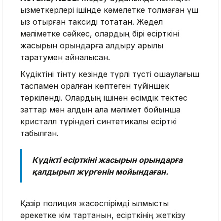
қызметкерлері ішінде кәмелетке толмаған үш
қыз отырған таксиді тоқтатқан. Жедел
мәліметке сәйкес, олардың бірі есірткіні
жасырын орындарға қалдыру арқылы
таратумен айналысқан.
Күдіктіні тінту кезінде түрлі түсті оқшаулағыш
таспамен оралған көптеген түйіншек
тәркіленді. Олардың ішінен өсімдік тектес
заттар мен алдын ала мәлімет бойынша
кристалл түріндегі синтетикалық есірткі
табылған.
Күдікті есірткіні жасырын орындарға
қалдырып жүргенін мойындаған.
Қазір полиция жасөспірімді қылмыстық
әрекетке кім тартқанын, есірткінің жеткізу