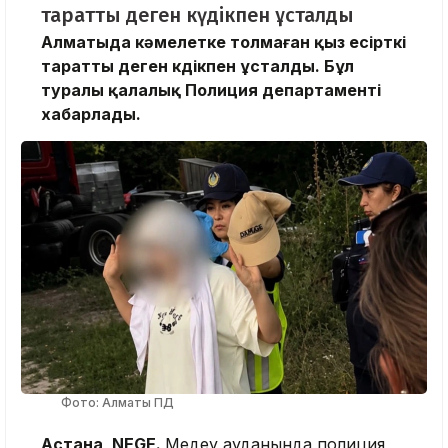
таратты деген күдікпен ұсталды
Алматыда кәмелетке толмаған қыз есірткі
таратты деген күдікпен ұсталды. Бұл
туралы қалалық Полиция департаменті
хабарлады.
Фото: Алматы ПД
Астана, NEGE.
Медеу ауданында полиция