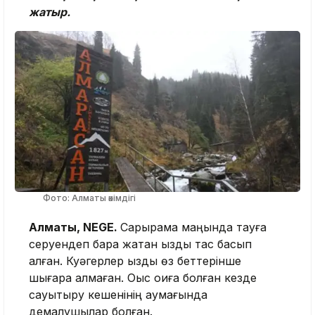
жатыр.
Фото: Алматы әкімдігі
Алматы, NEGE.
Сарқырама маңында тауға
серуендеп бара жатқан қызды тас басып
қалған. Куәгерлер қызды өз беттерінше
шығара алмаған. Оқыс оқиға болған кезде
сауықтыру кешенінің аумағында
демалушылар болған.