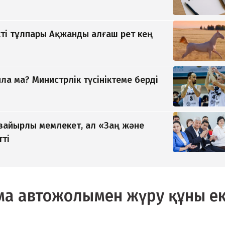
ті тұлпары Ақжанды алғаш рет кең
а ма? Министрлік түсініктеме берді
 зайырлы мемлекет, ал «Заң және
тті
а автожолымен жүру құны ек