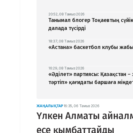
20:52, 08 Тамыз 2026
Танымал блогер Тоқаевтың сүйік
далада түсірді
18:37, 08 Тамыз 2026
«Астана» баскетбол клубы жабыл
16:29, 08 Тамыз 2026
«Әділет» партиясы: Қазақстан –
тәртіп» қағидаты баршаға мінде
ЖАҢАЛЫҚТАР
16:35, 06 Тамыз 2026
Үлкен Алматы айналм
есе қымбаттайды