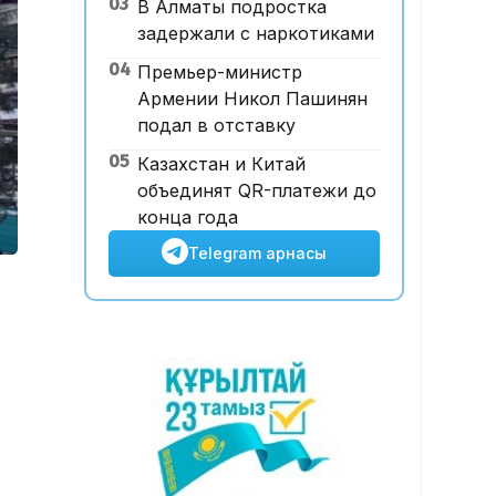
03
В Алматы подростка
аукционда 24,7 млрд теңгеге
задержали с наркотиками
сатылды
04
Премьер-министр
Армении Никол Пашинян
подал в отставку
05
Казахстан и Китай
объединят QR-платежи до
конца года
Telegram арнасы