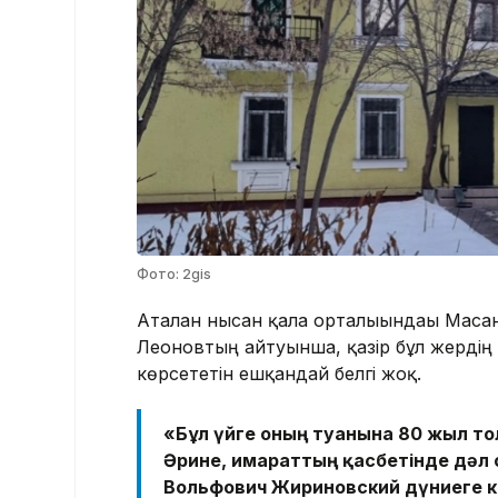
Фото: 2gis
Аталған нысан қала орталығындағы Мас
Леоновтың айтуынша, қазір бұл жерді
көрсететін ешқандай белгі жоқ.
«Бұл үйге оның туғанына 80 жыл т
Әрине, ғимараттың қасбетінде дәл
Вольфович Жириновский дүниеге ке