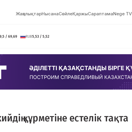
Жаңалықтар
Нысана
Сөйлe
Қаржы
Сараптама
Nege TV
9,5 / 69,69
RUB
5,53 / 5,52
дің құрметіне естелік тақта