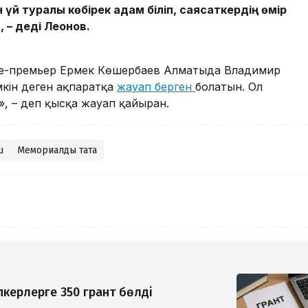
н үй туралы көбірек адам біліп, саясаткердің өмір
– деді Леонов.
е-премьер Ермек Көшербаев Алматыда Владимир
кін деген ақпаратқа
жауап берген
болатын.
Ол
, – деп қысқа жауап қайырған.
ш
Мемориалдық тақта
керлерге 350 грант бөлді