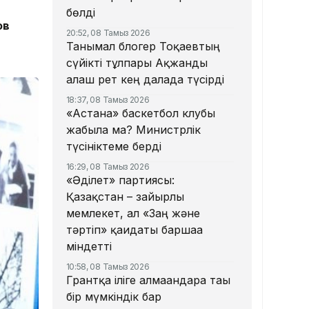
бөлді
ов
20:52, 08 Тамыз 2026
Танымал блогер Тоқаевтың
сүйікті тұлпары Ақжанды
алғаш рет кең далада түсірді
18:37, 08 Тамыз 2026
«Астана» баскетбол клубы
жабыла ма? Министрлік
түсініктеме берді
16:29, 08 Тамыз 2026
«Әділет» партиясы:
Қазақстан – зайырлы
мемлекет, ал «Заң және
тәртіп» қағидаты баршаға
міндетті
10:58, 08 Тамыз 2026
Грантқа іліге алмағандарға тағы
бір мүмкіндік бар