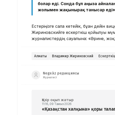
болар еді. Сонда бұл аңызға айналға
жолымен жақынырақ танысар еді», 
Естеріңізге сала кетейік, бұған дейін в
иц
Жириновскийге ескерткіш қойылуы мүм
журналистердің сауалына: «Әрине, жоқ»
Алматы
Владимир Жириновский
Ескерткі
Nege.kz редакциясы
Журналист
Қазір оқып жатыр
11:16, 09 Тамыз 2026
«Қазақстан халқына» қоры талап