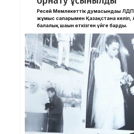
орнату ұсынылды
Ресей Мемлекеттік думасындағы ЛДП
жұмыс сапарымен Қазақстанға келіп,
балалық шағын өткізген үйге барды.