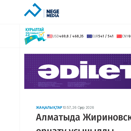
USD
469,8 / 468,35
EUR
541 / 541
CNY
6
ЖАҢАЛЫҚТАР
10:57, 26 Сәуір 2026
Алматыда Жириновский