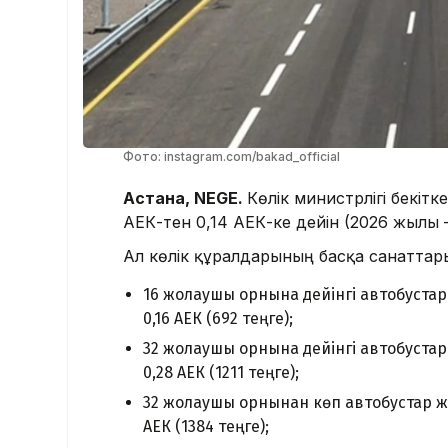
Фото: instagram.com/bakad_official
Астана, NEGE.
Көлік министрлігі бекітк
АЕК-тен 0,14 АЕК-ке дейін (2026 жылы – 
Ал көлік құралдарының басқа санаттары
16 жолаушы орнына дейінгі автобустар ж
0,16 АЕК (692 теңге);
32 жолаушы орнына дейінгі автобустар ж
0,28 АЕК (1211 теңге);
32 жолаушы орнынан көп автобустар және
АЕК (1384 теңге);