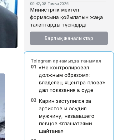
09:42, 08 Тамыз 2026
Министрлік мектеп
формасына қойылатын жаңа
талаптарды түсіндірді
18:46, 07 Тамыз 2026
Барлық жаңалықтар
Тойда уағыз айтып, басы дауға
қалған ақсақалдың қызы
Тоқаевқа үндеу жасады
Telegram арнамызда танымал
17:47, 07 Тамыз 2026
01
«Не контролировал
«Ресейден жеткізілген»:
должным образом»:
Алматыда жалған көлік
владелец «Центра плова»
нөмірлерін сатқан тұрғын
дал показания в суде
ұсталды
02
Карин заступился за
17:29, 07 Тамыз 2026
ЕҮАК отырысында
артистов и осудил
электрондық сауда туралы
мужчину, назвавшего
келісімге қол қойылды
певцов «глашатаями
шайтана»
16:49, 07 Тамыз 2026
Алматыдағы «Байсат» базары