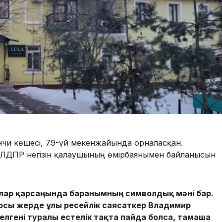
анчи көшесі, 79-үй мекенжайында орналасқан.
ң ЛДПР негізін қалаушының өмірбаянымен байланысын
олар қарсаңында барғанымның символдық мәні бар.
 осы жерде ұлы ресейлік саясаткер Владимир
лгені туралы естелік тақта пайда болса, тамаша