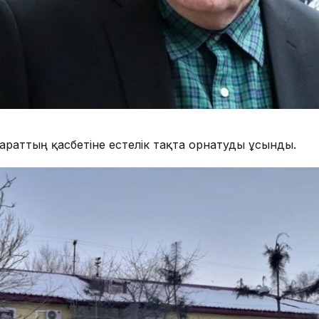
араттың қасбетіне естелік тақта орнатуды ұсынды.