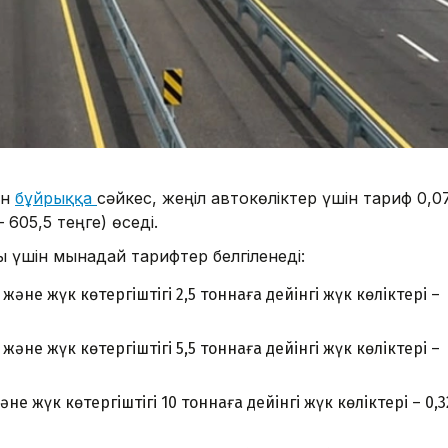
ен
бұйрыққа
сәйкес, жеңіл автокөліктер үшін тариф 0,0
605,5 теңге) өседі.
 үшін мынадай тарифтер белгіленеді:
әне жүк көтергіштігі 2,5 тоннаға дейінгі жүк көліктері –
әне жүк көтергіштігі 5,5 тоннаға дейінгі жүк көліктері –
 жүк көтергіштігі 10 тоннаға дейінгі жүк көліктері – 0,3