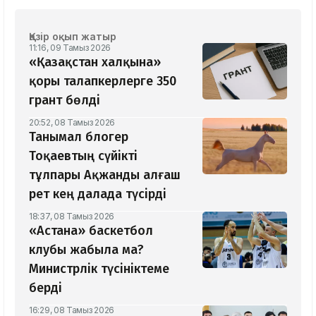
Қазір оқып жатыр
11:16, 09 Тамыз 2026
«Қазақстан халқына»
қоры талапкерлерге 350
грант бөлді
20:52, 08 Тамыз 2026
Танымал блогер
Тоқаевтың сүйікті
тұлпары Ақжанды алғаш
рет кең далада түсірді
18:37, 08 Тамыз 2026
«Астана» баскетбол
клубы жабыла ма?
Министрлік түсініктеме
берді
16:29, 08 Тамыз 2026