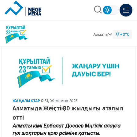
Алматы
+3°C
ЖАҢАЛЫҚТАР
12:51, 09 Мамыр 2025
Алматыда Жеңістің 80 жылдығы аталып
өтті
Алматы әкімі Ерболат Досаев Мәңгілік алауға
гүл шоқтарын қою рәсіміне қатысты.