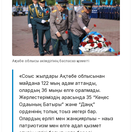
Ақтөбе облысы әкімдігінің баспасөз қызметі
«Соғыс жылдары Ақтөбе облысынан
майданға 122 мың адам аттанды,
олардың 36 мыңы елге оралмады.
Жерлестеріміздің арасында 35 “Кеңес
Одағының Батыры” және “Даңқ”
орденінің толық тоғыз иегері бар.
Олардың ерлігі мен жанқиярлығы – нағыз
патриотизм мен елге адал қызмет