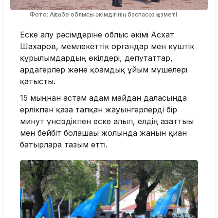
Фото: Ақтөбе облысы әкімдігінің баспасөз қызметі
Еске алу рәсімдеріне облыс әкімі Асхат
Шахаров, мемлекеттік органдар мен күштік
құрылымдардың өкілдері, депутаттар,
ардагерлер және қоғамдық ұйым мүшелері
қатысты.
15 мыңнан астам адам майдан даласында
ерлікпен қаза тапқан жауынгерлерді бір
минут үнсіздікпен еске алып, елдің азаттығы
мен бейбіт болашағы жолында жанын қиған
батырларға тағзым етті.