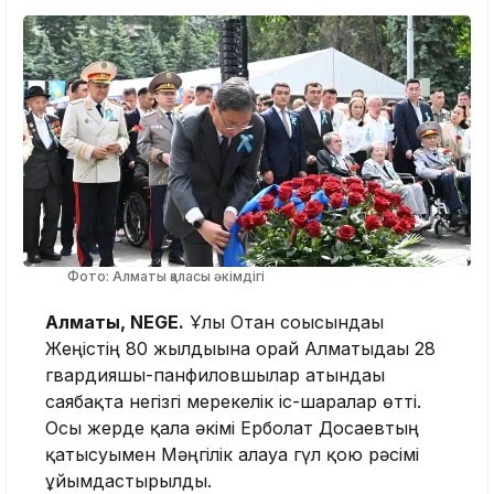
Фото: Алматы қаласы әкімдігі
Алматы, NEGE.
Ұлы Отан соғысындағы
Жеңістің 80 жылдығына орай Алматыдағы 28
гвардияшы-панфиловшылар атындағы
саябақта негізгі мерекелік іс-шаралар өтті.
Осы жерде қала әкімі Ерболат Досаевтың
қатысуымен Мәңгілік алауға гүл қою рәсімі
ұйымдастырылды.