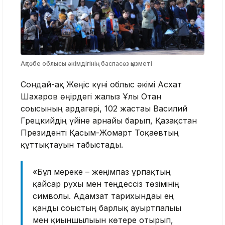
Ақтөбе облысы әкімдігінің баспасөз қызметі
Сондай-ақ Жеңіс күні облыс әкімі Асхат
Шахаров өңірдегі жалғыз Ұлы Отан
соғысының ардагері, 102 жастағы Василий
Грецкийдің үйіне арнайы барып, Қазақстан
Президенті Қасым-Жомарт Тоқаевтың
құттықтауын табыстады.
«Бұл мереке – жеңімпаз ұрпақтың
қайсар рухы мен теңдессіз төзімінің
символы. Адамзат тарихындағы ең
қанды соғыстың барлық ауыртпалығы
мен қиыншылығын көтере отырып,