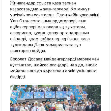
Жиналғандар соғыста қаза тапқан
қазақстандық жауынгерлерді бір минут
үнсіздікпен еске алды. Одан кейін қала әкімі,
Ұлы Отан соғысының ардагерлері, тыл
еңбеккерлері мен олардың туыстары,
әскерилер, құқық қорғау органдарының
өкілдері, қоғам қайраткерлері және қала
тұрғындары Даңқ мемориалына гүл
шоқтарын қойды.
Ерболат Досаев майдангерлерді мерекемен
құттықтап, шайқас алаңдарында да, еңбек
майданында да көрсеткен ерлігі үшін алғыс
білдірді.