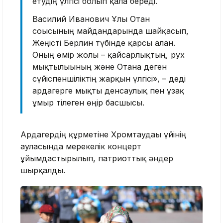
етудің үлгісі болып қала береді.
Василий Иванович Ұлы Отан
соғысының майдандарында шайқасып,
Жеңісті Берлин түбінде қарсы алған.
Оның өмір жолы – қайсарлықтың, рух
мықтылығының және Отанға деген
сүйіспеншіліктің жарқын үлгісі», – деді
ардагерге мықты денсаулық пен ұзақ
ғұмыр тілеген өңір басшысы.
Ардагердің құрметіне Хромтаудағы үйінің
ауласында мерекелік концерт
ұйымдастырылып, патриоттық әндер
шырқалды.