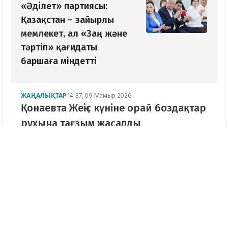
«Әділет» партиясы:
Қазақстан – зайырлы
мемлекет, ал «Заң және
тәртіп» қағидаты
баршаға міндетті
ЖАҢАЛЫҚТАР
14:37, 09 Мамыр 2026
Қонаевта Жеңіс күніне орай боздақтар
рухына тағзым жасалды
Ұлы Жеңістің 81 жылдығына орай Алматы
облысының орталығындағы «Ардагерлер
саябағында» орналасқан Даңқ мемориалы
жанында жарқын болашақ үшін жанын
пида еткен боздақтарды еске алуға
арналған жиын өтті.