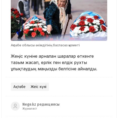
Ақтөбе облысы әкімдігінің баспасөз қызметі
Жеңіс күніне арналған шаралар өткенге
тағзым жасап, ерлік пен елдік рухты
ұлықтаудың маңызды белгісіне айналды.
Ақтөбе
Жеңіс күні
Nege.kz редакциясы
Журналист