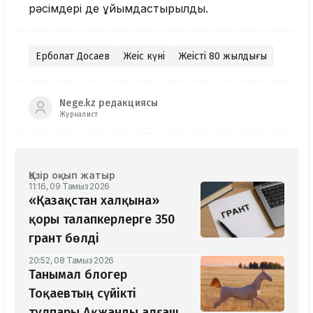
рәсімдері де ұйымдастырылды.
Ерболат Досаев
Жеңіс күні
Жеңістің 80 жылдығы
Nege.kz редакциясы
Журналист
Қазір оқып жатыр
11:16, 09 Тамыз 2026
«Қазақстан халқына»
қоры талапкерлерге 350
грант бөлді
20:52, 08 Тамыз 2026
Танымал блогер
Тоқаевтың сүйікті
тұлпары Ақжанды алғаш