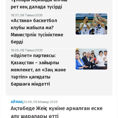
рет кең далада түсірді
18:37, 08 Тамыз 2026
«Астана» баскетбол
клубы жабыла ма?
Министрлік түсініктеме
берді
16:29, 08 Тамыз 2026
«Әділет» партиясы:
Қазақстан – зайырлы
мемлекет, ал «Заң және
тәртіп» қағидаты
баршаға міндетті
АЙМАҚ
20:49, 09 Мамыр 2026
Ақтөбеде Жеңіс күніне арналған еске
алу шаралары өтті