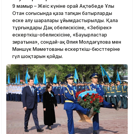
9 мамыр – Жеңіс күніне орай Ақтөбеде Ұлы
Отан соғысында қаза тапқан батырларды
еске алу шаралары ұйымдастырылды. Қала
тұрғындары Даңқ обелискісіне, «Зеңбірек»
ескерткіш-обелискісіне, «Бауырластар
зиратына», сондай-ақ Әлия Молдағұлова мен
Мәншүк Мәметованың ескерткіш-бюсттеріне
гүл шоқтарын қойды.