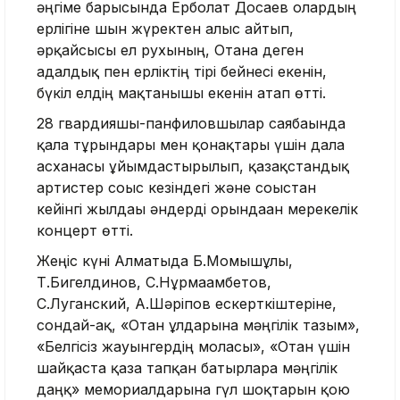
әңгіме барысында Ерболат Досаев олардың
ерлігіне шын жүректен алғыс айтып,
әрқайсысы ел рухының, Отанға деген
адалдық пен ерліктің тірі бейнесі екенін,
бүкіл елдің мақтанышы екенін атап өтті.
28 гвардияшы-панфиловшылар саябағында
қала тұрғындары мен қонақтары үшін дала
асханасы ұйымдастырылып, қазақстандық
артистер соғыс кезіндегі және соғыстан
кейінгі жылдағы әндерді орындаған мерекелік
концерт өтті.
Жеңіс күні Алматыда Б.Момышұлы,
Т.Бигелдинов, С.Нұрмағамбетов,
С.Луганский, А.Шәріпов ескерткіштеріне,
сондай-ақ, «Отан ұлдарына мәңгілік тағзым»,
«Белгісіз жауынгердің моласы», «Отан үшін
шайқаста қаза тапқан батырларға мәңгілік
даңқ» мемориалдарына гүл шоқтарын қою