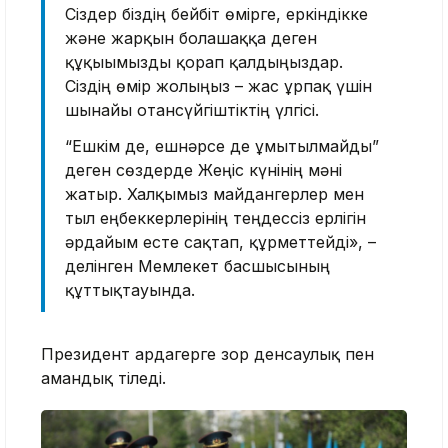
Сіздер біздің бейбіт өмірге, еркіндікке
және жарқын болашаққа деген
құқығымызды қорғап қалдыңыздар.
Сіздің өмір жолыңыз – жас ұрпақ үшін
шынайы отансүйгіштіктің үлгісі.
“Ешкім де, ешнәрсе де ұмытылмайды”
деген сөздерде Жеңіс күнінің мәні
жатыр. Халқымыз майдангерлер мен
тыл еңбеккерлерінің теңдессіз ерлігін
әрдайым есте сақтап, құрметтейді», –
делінген Мемлекет басшысының
құттықтауында.
Президент ардагерге зор денсаулық пен
амандық тіледі.