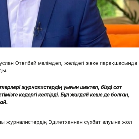
услан Өтепбай мәлімдеп, желідегі жеке парақшасында
ды.
ерлері журналистердің құқығын шектеп, бізді сот
мізге кедергі келтірді. Бұл жағдай кеше де болған,
бай.
ны журналистердің Әділетханнан сұхбат алуына жол