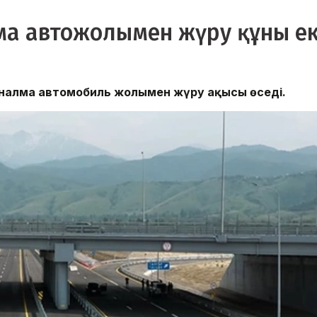
а автожолымен жүру құны ек
йналма автомобиль жолымен жүру ақысы өседі.