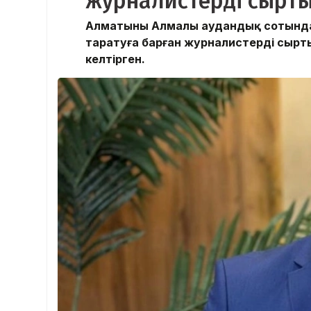
журналистерді сырты
Алматының Алмалы аудандық сотында 
таратуға барған журналистерді сырт
келтірген.