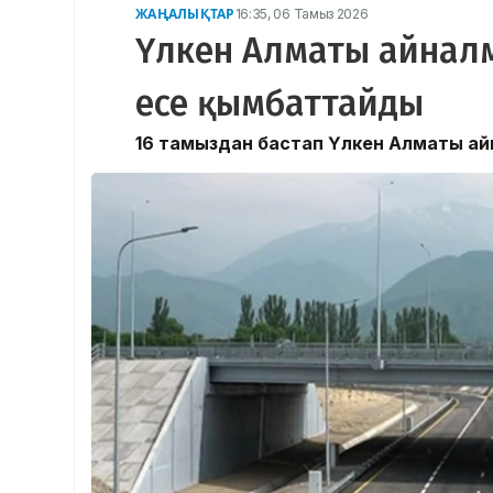
ЖАҢАЛЫҚТАР
16:35, 06 Тамыз 2026
Үлкен Алматы айналм
есе қымбаттайды
16 тамыздан бастап Үлкен Алматы а