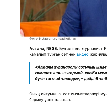
Фото: instagram.com/adiletkhan
Астана, NEGE.
Бұл жөнінде журналист Р
қамалып тұрған сәтінен
видео
жарияла
«Алмалы ауданаралық сотының қызметк
ғимаратынан шығармай, кәсіби қызметі
бүгін тағы қайталанды», – дейді Өтеп
Оның айтуынша, сот қызметкерлері мұ
бермеу үшін жасаған.