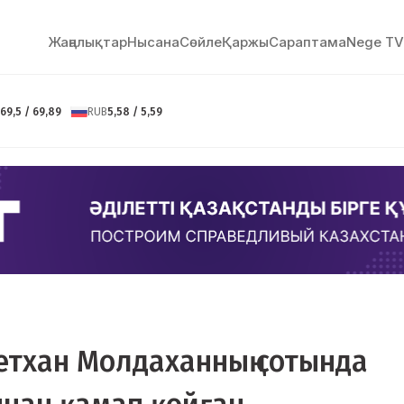
Жаңалықтар
Нысана
Сөйлe
Қаржы
Сараптама
Nege TV
69,5 / 69,89
RUB
5,58 / 5,59
летхан Молдаханның сотында