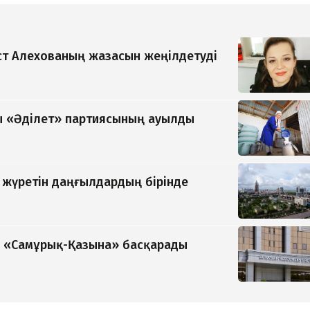
т Алехованың жазасын жеңілдетуді
 «Әділет» партиясының ауылды
п жүретін даңғылдардың бірінде
ді «Самұрық-Қазына» басқарады