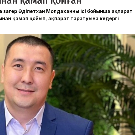
нан қамап қойған
заңгер Әділетхан Молдаханның ісі бойынша ақпарат
ынан қамап қойып, ақпарат таратуына кедергі