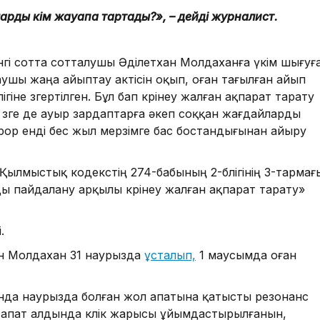
ларды кім жауапқа тартады?», – дейді журналист.
інгі сотта сотталушы Әділетхан Молдаханға үкім шығуғ
аушы жаңа айыптау актісін оқып, оған тағылған айып
іне өзгертілген. Бұл бап көрінеу жалған ақпарат тарату
е өзге де ауыр зардаптарға әкеп соққан жағдайларды
ор енді бес жыл мерзімге бас бостандығынан айыру
 Қылмыстық кодекстің 274-бабының 2-бөлігінің 3-тармағ
 пайдалану арқылы көрінеу жалған ақпарат тарату»
.
хан Молдахан 31 наурызда
ұсталып,
1 маусымда оған
да наурызда болған жол апатына қатысты резонанс
р апат алдында көлік жарысы ұйымдастырылғанын,