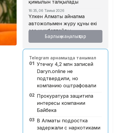
қимылын талқылады
16:35, 06 Тамыз 2026
Үлкен Алматы айналма
автожолымен жүру құны екі
есе қымбаттайды
Барлық жаңалықтар
16:32, 06 Тамыз 2026
Тойдағы тілек қандай болуы
керек? Этнограф дәстүрдің
Telegram арнамызда танымал
мәнін түсіндірді
01
Утечку 4,2 млн записей
16:26, 06 Тамыз 2026
Daryn.online не
«Уахабист емеспін»: Бекболат
подтвердили, но
Тілеухан діни ұстанымына
компанию оштрафовали
қатысты жауап берді
02
Прокуратура защитила
14:52, 06 Тамыз 2026
Қазақстанда 2 млн теңге
интересы компании
жалақы қай саланың
Байбека
мамандарына ұсынылады?
03
В Алматы подростка
14:05, 06 Тамыз 2026
задержали с наркотиками
Астанада жолаушы мінген