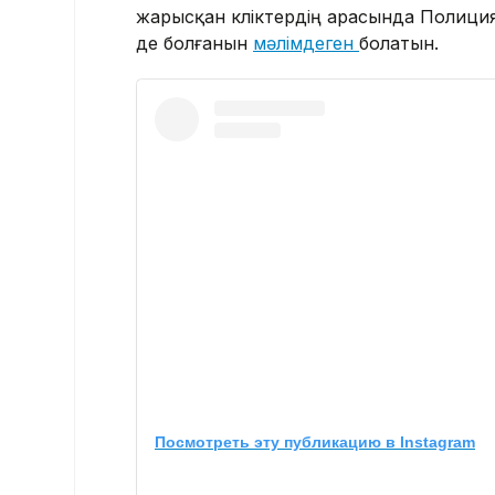
жарысқан көліктердің арасында Полиция
де болғанын
мәлімдеген
болатын.
Посмотреть эту публикацию в Instagram