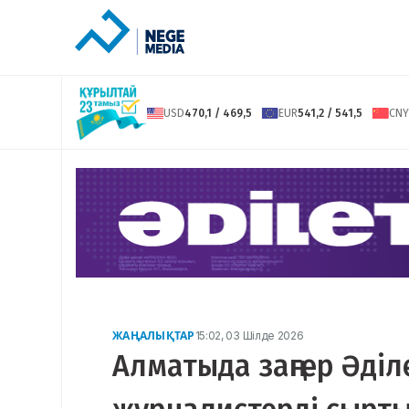
USD
470,1 / 469,5
EUR
541,2 / 541,5
CNY
ЖАҢАЛЫҚТАР
15:02, 03 Шілде 2026
Алматыда заңгер Әді