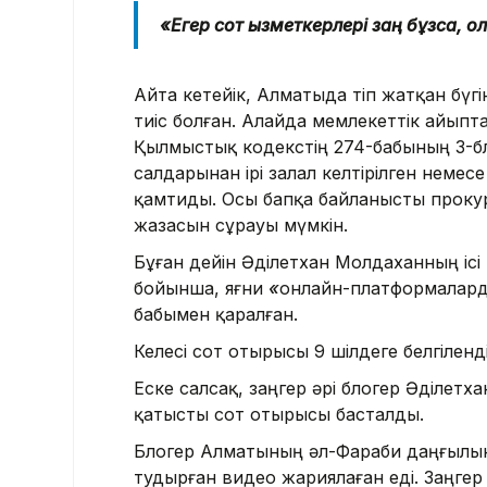
«Егер сот қызметкерлері заң бұзса, о
Айта кетейік, Алматыда өтіп жатқан бүг
тиіс болған. Алайда мемлекеттік айыпт
Қылмыстық кодекстің 274-бабының 3-бөліг
салдарынан ірі залал келтірілген немес
қамтиды. Осы бапқа байланысты прокур
жазасын сұрауы мүмкін.
Бұған дейін Әділетхан Молдаханның ісі
бойынша, яғни
«
онлайн-платформаларды
бабымен қаралған.
Келесі сот отырысы 9 шілдеге белгіленді
Еске салсақ, заңгер әрі блогер Әділет
қатысты сот отырысы басталды.
Блогер Алматының әл-Фараби даңғылын
тудырған видео жариялаған еді. Заңге