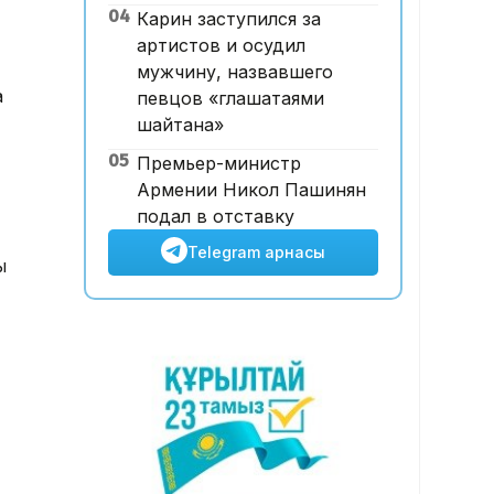
04
Карин заступился за
ұшқышсыз әуе таксиі алғаш
артистов и осудил
рет көкке көтерілді
мужчину, назвавшего
а
певцов «глашатаями
шайтана»
05
Премьер-министр
Армении Никол Пашинян
подал в отставку
Telegram арнасы
ы