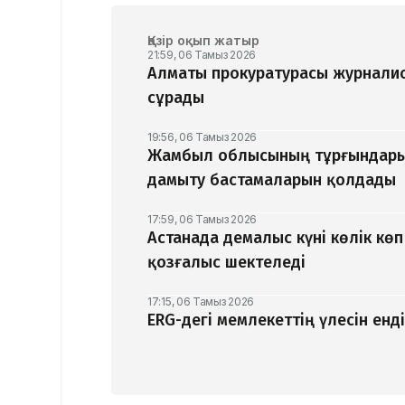
Қазір оқып жатыр
21:59, 06 Тамыз 2026
Алматы прокуратурасы журналис
сұрады
19:56, 06 Тамыз 2026
Жамбыл облысының тұрғындары
дамыту бастамаларын қолдады
17:59, 06 Тамыз 2026
Астанада демалыс күні көлік кө
қозғалыс шектеледі
17:15, 06 Тамыз 2026
ERG-дегі мемлекеттің үлесін ен