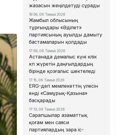
жазасын жеңілдетуді сұрады
19:56, 06 Тамыз 2026
Жамбыл облысының
тұрғындары «Әділет»
партиясының ауылды дамыту
бастамаларын қолдады
17:59, 06 Тамыз 2026
Астанада демалыс күні көлік
көп жүретін даңғылдардың
бірінде қозғалыс шектеледі
17:15, 06 Тамыз 2026
ERG-дегі мемлекеттің үлесін
енді «Самұрық-Қазына»
басқарады
17:13, 06 Тамыз 2026
Сарапшылар азаматтық
қоғам мен саяси
партиялардың өзара іс-