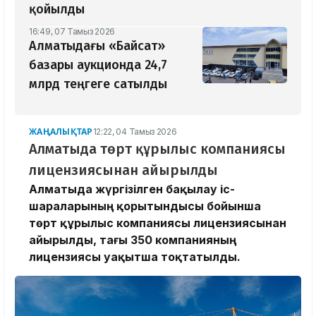
қойылды
16:49, 07 Тамыз 2026
Алматыдағы «Байсат»
базары аукционда 24,7
млрд теңгеге сатылды
ЖАҢАЛЫҚТАР
12:22, 04 Тамыз 2026
Алматыда төрт құрылыс компаниясы
лицензиясынан айырылды
Алматыда жүргізілген бақылау іс-
шараларының қорытындысы бойынша
төрт құрылыс компаниясы лицензиясынан
айырылды, тағы 350 компанияның
лицензиясы уақытша тоқтатылды.