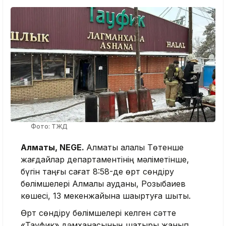
Фото: ТЖД
Алматы, NEGE.
Алматы қалалық Төтенше
жағдайлар департаментінің мәліметінше,
бүгін таңғы сағат 8:58-де өрт сөндіру
бөлімшелері Алмалы ауданы, Розыбақиев
көшесі, 13 мекенжайына шақыртуға шықты.
Өрт сөндіру бөлімшелері келген сәтте
«Тауфик» дәмханасының шатыры жанып