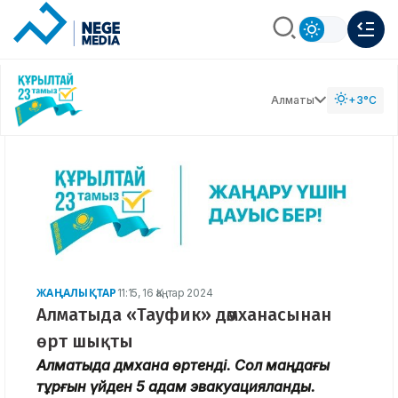
Алматы
+3°C
ЖАҢАЛЫҚТАР
11:15, 16 Қаңтар 2024
Алматыда «Тауфик» дәмханасынан
өрт шықты
Алматыда дәмхана өртенді. Сол маңдағы
тұрғын үйден 5 адам эвакуацияланды.