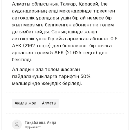
Алматы облысының Талғар, Қарасай, Іле
аудандарының елді мекендерінде тіркелген
автокөлік құралдары үшін бір ай немесе бір
жыл мерзімге белгіленген абоненттік төлем
де қымбаттайды. Соның ішінде жеңіл
автокөлік үшін бір айға арналған абонент 0,5
АЕК (2162 теңге) деп белгіленсе, бір жылға
арналған төлем 5 АЕК (21 625 теңге) деп
бекітілді.
Ал алдын ала төлем жасаған
пайдаланушыларға тарифтің 50%
мөлшерінде жеңілдік беріледі.
Ақылы жол
Алматы
Тақабаева Аида
Журналист