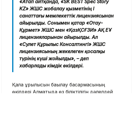
«Атап айтқанда, «SK BEST Spec Story
KZ» ЖШС жобалау қызметінің І
санаттағы мемлекеттік лицензиясынан
айырылды. Сонымен қатар «Отау-
Құрмет» ЖШС мен «ҚазҚСҒЗИ» АҚ ЕҰ
лицензияларынан айырылды. Ал
«Сәулет Құрылыс Консалтингі» ЖШС
лицензиясының жекелеген қосалқы
түрінің күші жойылды», – деп
хабарлады әкімдік өкілдері.
Қала құрылысын бақылау басқармасының
өкілдері Алматыда өз біліктілігін дәлелдей
алатын, белгіленген талаптарды сақтайтын
және құрылыс жұмыстарының сапасын
қамтамасыз ететін компаниялар ғана жұмыс
істей алатынын атап өтті.
Өткен жылдың қорытындысы бойынша сегіз