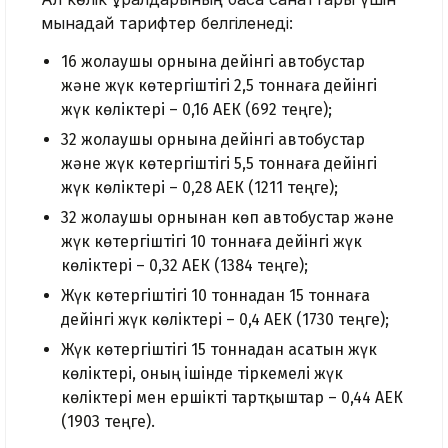
мынадай тарифтер белгіленеді:
16 жолаушы орнына дейінгі автобустар
және жүк көтергіштігі 2,5 тоннаға дейінгі
жүк көліктері – 0,16 АЕК (692 теңге);
32 жолаушы орнына дейінгі автобустар
және жүк көтергіштігі 5,5 тоннаға дейінгі
жүк көліктері – 0,28 АЕК (1211 теңге);
32 жолаушы орнынан көп автобустар және
жүк көтергіштігі 10 тоннаға дейінгі жүк
көліктері – 0,32 АЕК (1384 теңге);
Жүк көтергіштігі 10 тоннадан 15 тоннаға
дейінгі жүк көліктері – 0,4 АЕК (1730 теңге);
Жүк көтергіштігі 15 тоннадан асатын жүк
көліктері, оның ішінде тіркемелі жүк
көліктері мен ершікті тартқыштар – 0,44 АЕК
(1903 теңге).