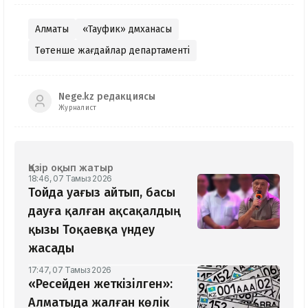
Алматы
«Тауфик» дәмханасы
Төтенше жағдайлар департаменті
Nege.kz редакциясы
Журналист
Қазір оқып жатыр
18:46, 07 Тамыз 2026
Тойда уағыз айтып, басы
дауға қалған ақсақалдың
қызы Тоқаевқа үндеу
жасады
17:47, 07 Тамыз 2026
«Ресейден жеткізілген»:
Алматыда жалған көлік