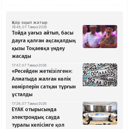
Қазір оқып жатыр
18:46, 07 Тамыз 2026
Тойда уағыз айтып, басы
дауға қалған ақсақалдың
қызы Тоқаевқа үндеу
жасады
17:47, 07 Тамыз 2026
«Ресейден жеткізілген»:
Алматыда жалған көлік
нөмірлерін сатқан тұрғын
ұсталды
17:29, 07 Тамыз 2026
ЕҮАК отырысында
электрондық сауда
туралы келісімге қол