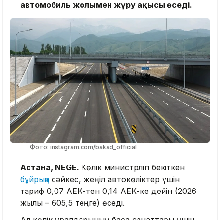
автомобиль жолымен жүру ақысы өседі.
Фото: instagram.com/bakad_official
Астана, NEGE.
Көлік министрлігі бекіткен
бұйрыққа
сәйкес, жеңіл автокөліктер үшін
тариф 0,07 АЕК-тен 0,14 АЕК-ке дейін (2026
жылы – 605,5 теңге) өседі.
Ал көлік құралдарының басқа санаттары үшін