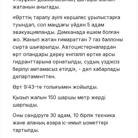
жатқанын анықтады.
«Өрттің таралу қауіпі көршілес құрылыстарға
туындап, сол маңдағы үйден 5 адам
эвакуацияланды. Дәмханада ешкім болған
жоқ. Жанып жатқан ғимараттан 7 газ баллоны
сыртқа шығарылды. Автоцистерналардан
өрт оқпандары дереу енгізіліп өртке қарсы
гидранттарына орнатылды, судың үздіксіз
берілуі қамтамасыз етілді», - деп хабарлады
департаменттен.
Өрт 9:43-те толығымен жойылды.
Қызыл жалын 150 шаршы метр жерді
шарпыды.
Оны сөндіруге 30 адам, 10 бірлік техника
және қаланың өзара іс-қимыл қызметтері
тартылды.