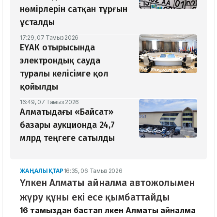
нөмірлерін сатқан тұрғын
ұсталды
17:29, 07 Тамыз 2026
ЕҮАК отырысында
электрондық сауда
туралы келісімге қол
қойылды
16:49, 07 Тамыз 2026
Алматыдағы «Байсат»
базары аукционда 24,7
млрд теңгеге сатылды
ЖАҢАЛЫҚТАР
16:35, 06 Тамыз 2026
Үлкен Алматы айналма автожолымен
жүру құны екі есе қымбаттайды
16 тамыздан бастап Үлкен Алматы айналма