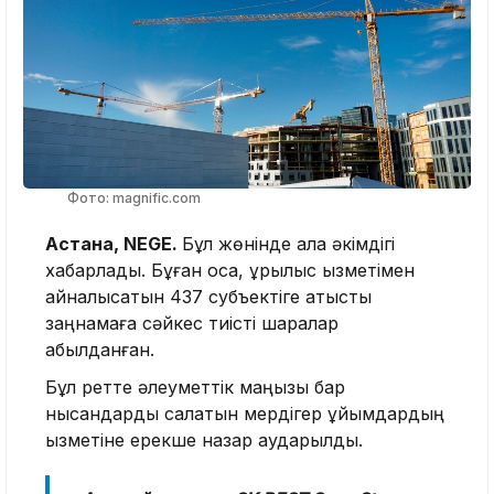
Фото: magnific.com
Астана, NEGE.
Бұл жөнінде қала әкімдігі
хабарлады. Бұған қоса, құрылыс қызметімен
айналысатын 437 субъектіге қатысты
заңнамаға сәйкес тиісті шаралар
қабылданған.
Бұл ретте әлеуметтік маңызы бар
нысандарды салатын мердігер ұйымдардың
қызметіне ерекше назар аударылды.