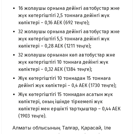
16 жолаушы орнына дейінгі автобустар және
жүк көтергіштігі 2,5 тоннаға дейінгі жүк
көліктері – 0,16 АЕК (692 теңге);
32 жолаушы орнына дейінгі автобустар және
жүк көтергіштігі 5,5 тоннаға дейінгі жүк
көліктері – 0,28 АЕК (1211 теңге);
32 жолаушы орнынан көп автобустар және
жүк көтергіштігі 10 тоннаға дейінгі жүк
көліктері – 0,32 АЕК (1384 теңге);
Жүк көтергіштігі 10 тоннадан 15 тоннаға
дейінгі жүк көліктері – 0,4 АЕК (1730 теңге);
Жүк көтергіштігі 15 тоннадан асатын жүк
көліктері, оның ішінде тіркемелі жүк
көліктері мен ершікті тартқыштар – 0,44 АЕК
(1903 теңге).
Алматы облысының Талғар, Қарасай, Іле