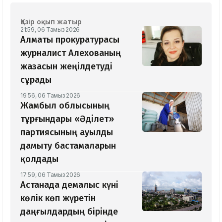
Қазір оқып жатыр
21:59, 06 Тамыз 2026
Алматы прокуратурасы
журналист Алехованың
жазасын жеңілдетуді
сұрады
19:56, 06 Тамыз 2026
Жамбыл облысының
тұрғындары «Әділет»
партиясының ауылды
дамыту бастамаларын
қолдады
17:59, 06 Тамыз 2026
Астанада демалыс күні
көлік көп жүретін
даңғылдардың бірінде