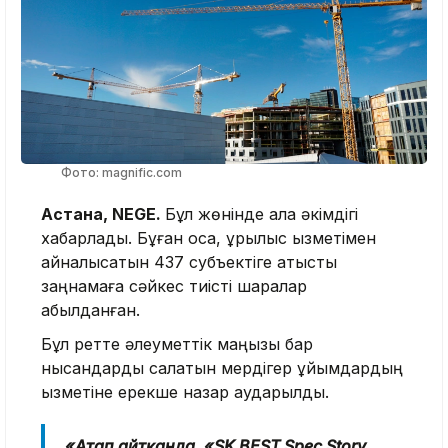
Фото: magnific.com
Астана, NEGE.
Бұл жөнінде қала әкімдігі
хабарлады. Бұған қоса, құрылыс қызметімен
айналысатын 437 субъектіге қатысты
заңнамаға сәйкес тиісті шаралар
қабылданған.
Бұл ретте әлеуметтік маңызы бар
нысандарды салатын мердігер ұйымдардың
қызметіне ерекше назар аударылды.
«Атап айтқанда, «SK BEST Spec Story