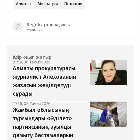
Алматы
Миграция
Полиция
Nege.kz редакциясы
Журналист
Қазір оқып жатыр
21:59, 06 Тамыз 2026
Алматы прокуратурасы
журналист Алехованың
жазасын жеңілдетуді
сұрады
19:56, 06 Тамыз 2026
Жамбыл облысының
тұрғындары «Әділет»
партиясының ауылды
дамыту бастамаларын