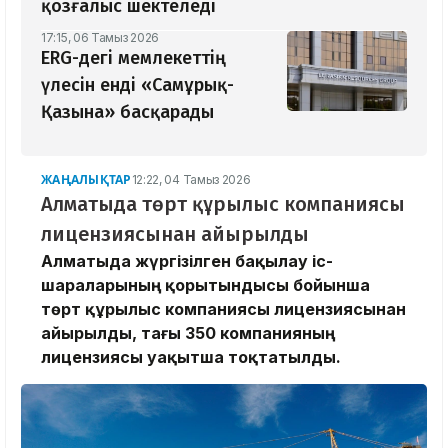
қозғалыс шектеледі
17:15, 06 Тамыз 2026
ERG-дегі мемлекеттің
үлесін енді «Самұрық-
Қазына» басқарады
ЖАҢАЛЫҚТАР
12:22, 04 Тамыз 2026
Алматыда төрт құрылыс компаниясы
лицензиясынан айырылды
Алматыда жүргізілген бақылау іс-
шараларының қорытындысы бойынша
төрт құрылыс компаниясы лицензиясынан
айырылды, тағы 350 компанияның
лицензиясы уақытша тоқтатылды.