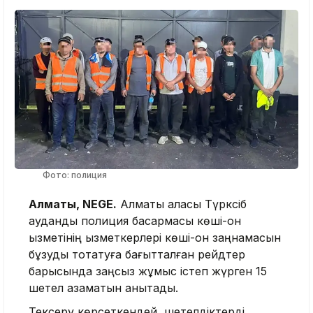
Фото: полиция
Алматы, NEGE.
Алматы қаласы Түрксіб
аудандық полиция басқармасы көші-қон
қызметінің қызметкерлері көші-қон заңнамасын
бұзуды тоқтатуға бағытталған рейдтер
барысында заңсыз жұмыс істеп жүрген 15
шетел азаматын анықтады.
Тексеру көрсеткендей, шетелдіктерді