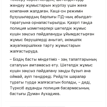
жөндеу жұмыстарын жүргізу үшін жеке
компания жалдаған. Көші-қон режимін
бұзушылардың барлығы ПД-ның қабылдап-
таратуына орналастырылды. Қазіргі таңда
полиция қызметкерлері шетелдік жұмыс
күшін заңсыз пайдалануды ұйымдастырған
жұмыс берушілерді анықтап, әкімшілік
жауапкершілікке тарту жұмыстарын
жалғастыруда.
– Біздің басты міндетіміз - заң талаптарының
сақталуын қамтамасыз ету. Шетелдік жұмыс
күшін заңсыз пайдалану заңды бұзып қана
қоймай, қауіп төндіреді. Рейдтік шаралар
тұрақты түрде жалғасатын болады, – деді,
Түрксіб аудандық полиция басқармасының
бастығы Думан Аухадиев.