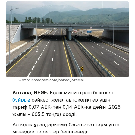
Фото: instagram.com/bakad_official
Астана, NEGE.
Көлік министрлігі бекіткен
бұйрыққа
сәйкес, жеңіл автокөліктер үшін
тариф 0,07 АЕК-тен 0,14 АЕК-ке дейін (2026
жылы – 605,5 теңге) өседі.
Ал көлік құралдарының басқа санаттары үшін
мынадай тарифтер белгіленеді: