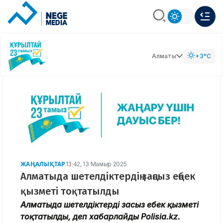
Алматы
+3°C
ЖАҢАЛЫҚТАР
13:42, 13 Мамыр 2025
Алматыда шетелдіктердің заңсыз еңбек
қызметі тоқтатылды
Алматыда шетелдіктердің заңсыз еңбек қызметі
тоқтатылды, деп хабарлайды Polisia.kz.