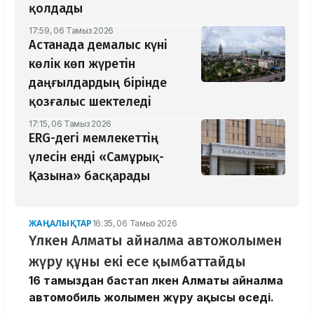
қолдады
17:59, 06 Тамыз 2026
Астанада демалыс күні
көлік көп жүретін
даңғылдардың бірінде
қозғалыс шектеледі
17:15, 06 Тамыз 2026
ERG-дегі мемлекеттің
үлесін енді «Самұрық-
Қазына» басқарады
ЖАҢАЛЫҚТАР
16:35, 06 Тамыз 2026
Үлкен Алматы айналма автожолымен
жүру құны екі есе қымбаттайды
16 тамыздан бастап Үлкен Алматы айналма
автомобиль жолымен жүру ақысы өседі.