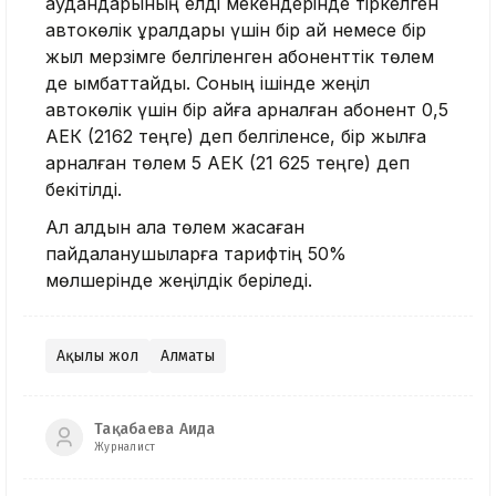
аудандарының елді мекендерінде тіркелген
автокөлік құралдары үшін бір ай немесе бір
жыл мерзімге белгіленген абоненттік төлем
де қымбаттайды. Соның ішінде жеңіл
автокөлік үшін бір айға арналған абонент 0,5
АЕК (2162 теңге) деп белгіленсе, бір жылға
арналған төлем 5 АЕК (21 625 теңге) деп
бекітілді.
Ал алдын ала төлем жасаған
пайдаланушыларға тарифтің 50%
мөлшерінде жеңілдік беріледі.
Ақылы жол
Алматы
Тақабаева Аида
Журналист