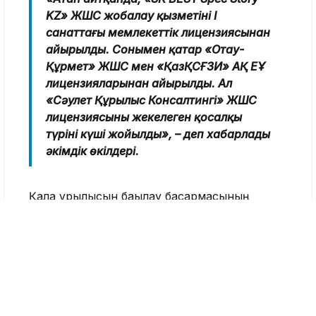
KZ» ЖШС жобалау қызметінің І
санаттағы мемлекеттік лицензиясынан
айырылды. Сонымен қатар «Отау-
Құрмет» ЖШС мен «ҚазҚСҒЗИ» АҚ ЕҰ
лицензияларынан айырылды. Ал
«Сәулет Құрылыс Консалтингі» ЖШС
лицензиясының жекелеген қосалқы
түрінің күші жойылды», – деп хабарлады
әкімдік өкілдері.
Қала құрылысын бақылау басқармасының
өкілдері Алматыда өз біліктілігін дәлелдей
алатын, белгіленген талаптарды сақтайтын
және құрылыс жұмыстарының сапасын
қамтамасыз ететін компаниялар ғана жұмыс
істей алатынын атап өтті.
Өткен жылдың қорытындысы бойынша сегіз